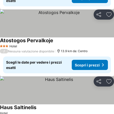
esatti
Condividi
Agg
Atostogos Pervalkoje
Scopri i prezzi
Hotel
3 Stelle
/
13.9 km da: Centro
Nessuna valutazione disponibile
Scegli le date per vedere i prezzi
Scopri i prezzi
esatti
Condividi
Agg
Haus Saltinelis
Scopri i prezzi
Hotel