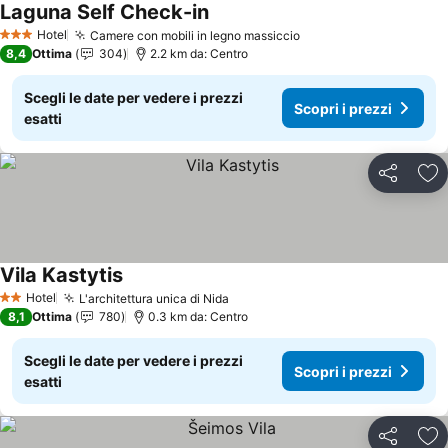
Laguna Self Check-in
Scopri i prezzi
Hotel
Camere con mobili in legno massiccio
Scopri i prezzi
3 Stelle
8,4
Ottima
304
2.2 km da: Centro
Scegli le date per vedere i prezzi
Scopri i prezzi
esatti
Condividi
Agg
Vila Kastytis
Scopri i prezzi
Hotel
L'architettura unica di Nida
Scopri i prezzi
2 Stelle
8,1
Ottima
780
0.3 km da: Centro
Scegli le date per vedere i prezzi
Scopri i prezzi
esatti
Condividi
Agg