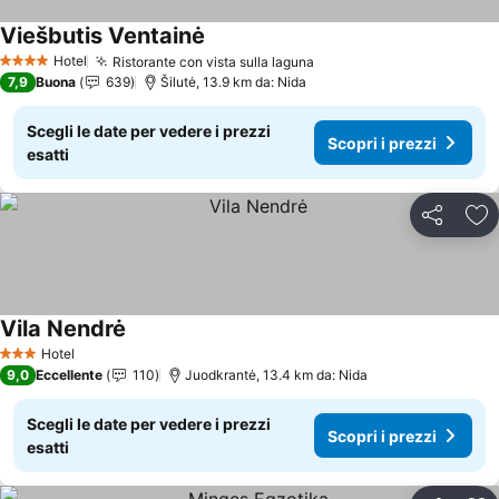
Viešbutis Ventainė
Scopri i prezzi
Hotel
Ristorante con vista sulla laguna
Scopri i prezzi
4 Stelle
7,9
Buona
639
Šilutė, 13.9 km da: Nida
Scegli le date per vedere i prezzi
Scopri i prezzi
esatti
Condividi
Agg
Vila Nendrė
Scopri i prezzi
Hotel
3 Stelle
9,0
Eccellente
110
Juodkrantė, 13.4 km da: Nida
Scegli le date per vedere i prezzi
Scopri i prezzi
esatti