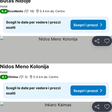
Butas Nidoje
Scopri i prezzi
Hotel
9,4
Eccellente
18
0.4 km da: Centro
Scegli le date per vedere i prezzi
Scopri i prezzi
esatti
Condividi
Agg
Nidos Meno Kolonija
Scopri i prezzi
Hotel
8,1
Ottima
5
0.4 km da: Centro
Scegli le date per vedere i prezzi
Scopri i prezzi
esatti
Condividi
Agg