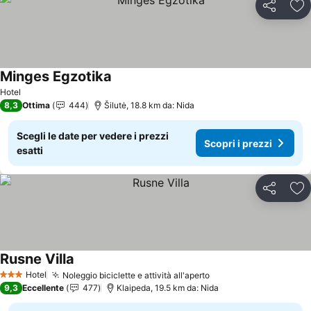
Condividi
Agg
Minges Egzotika
Scopri i prezzi
Hotel
8,3
Ottima
444
Šilutė, 18.8 km da: Nida
Scegli le date per vedere i prezzi
Scopri i prezzi
esatti
Condividi
Agg
Rusne Villa
Scopri i prezzi
Hotel
Noleggio biciclette e attività all'aperto
Scopri i prezzi
3 Stelle
9,3
Eccellente
477
Klaipeda, 19.5 km da: Nida