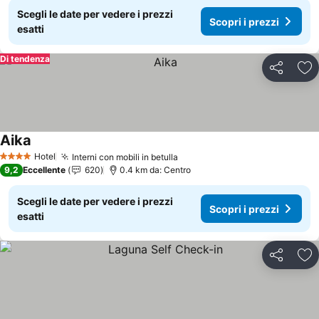
Scegli le date per vedere i prezzi
Scopri i prezzi
esatti
Di tendenza
Condividi
Agg
Aika
Scopri i prezzi
Hotel
Interni con mobili in betulla
Scopri i prezzi
4 Stelle
9,2
Eccellente
620
0.4 km da: Centro
Scegli le date per vedere i prezzi
Scopri i prezzi
esatti
Condividi
Agg