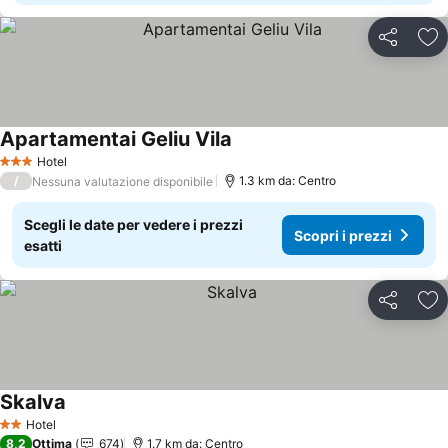
Condividi
Agg
Apartamentai Geliu Vila
Scopri i prezzi
Hotel
3 Stelle
/
1.3 km da: Centro
Nessuna valutazione disponibile
Scegli le date per vedere i prezzi
Scopri i prezzi
esatti
Condividi
Agg
Skalva
Scopri i prezzi
Hotel
2 Stelle
8,2
Ottima
674
1.7 km da: Centro