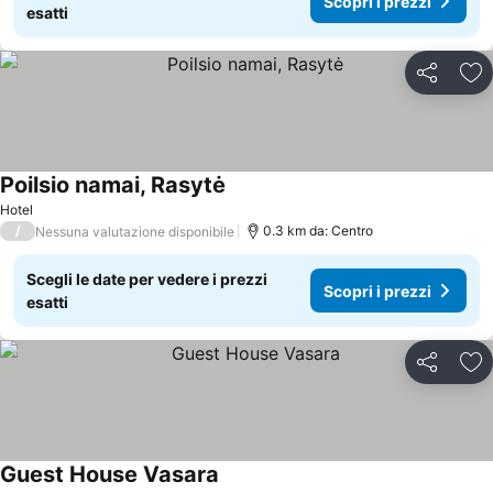
Scopri i prezzi
esatti
Condividi
Agg
Poilsio namai, Rasytė
Scopri i prezzi
Hotel
/
0.3 km da: Centro
Nessuna valutazione disponibile
Scegli le date per vedere i prezzi
Scopri i prezzi
esatti
Condividi
Agg
Guest House Vasara
Scopri i prezzi