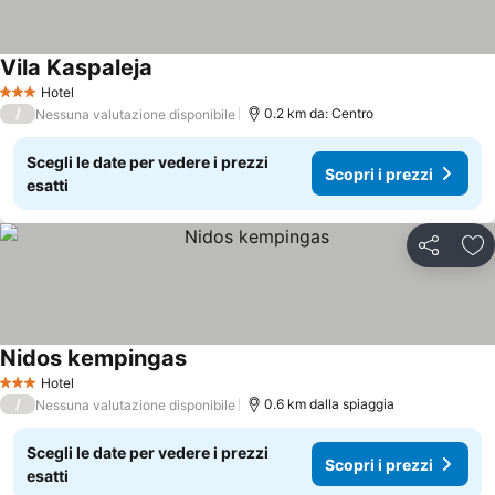
Vila Kaspaleja
Scopri i prezzi
Hotel
3 Stelle
/
0.2 km da: Centro
Nessuna valutazione disponibile
Scegli le date per vedere i prezzi
Scopri i prezzi
esatti
Condividi
Agg
Nidos kempingas
Scopri i prezzi
Hotel
3 Stelle
/
0.6 km dalla spiaggia
Nessuna valutazione disponibile
Scegli le date per vedere i prezzi
Scopri i prezzi
esatti