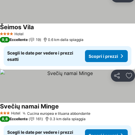
Šeimos Vila
Scopri i prezzi
Hotel
4 Stelle
9,8
Eccellente
19
0.6 km dalla spiaggia
Scegli le date per vedere i prezzi
Scopri i prezzi
esatti
Condividi
Agg
Svečių namai Minge
Scopri i prezzi
Hotel
Cucina europea e lituana abbondante
Scopri i prezzi
3 Stelle
8,8
Eccellente
161
0.3 km dalla spiaggia
Scegli le date per vedere i prezzi