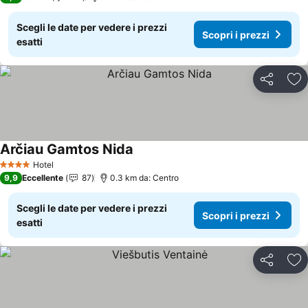
Scegli le date per vedere i prezzi
Scopri i prezzi
esatti
Condividi
Agg
Arčiau Gamtos Nida
Scopri i prezzi
Hotel
4 Stelle
9,9
Eccellente
87
0.3 km da: Centro
Scegli le date per vedere i prezzi
Scopri i prezzi
esatti
Condividi
Agg