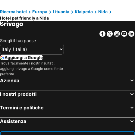
Ricerca hotel
Europa
Lituania
Klaipeda
Nida
Hotel pet friendly a Nida
Facebook
Twitter
Insta
Yo
Scegli il tuo paese
Aggiungi a Google
Trova facilmente i nostri risultati:
aggiungi trivago a Google come fonte
preferita.
Azienda
I nostri prodotti
Termini e politiche
Assistenza