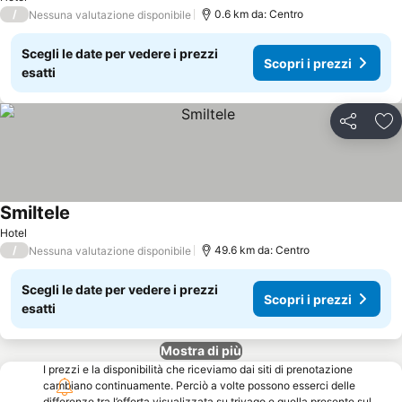
/
0.6 km da: Centro
Nessuna valutazione disponibile
Scegli le date per vedere i prezzi
Scopri i prezzi
esatti
Condividi
Agg
Smiltele
Scopri i prezzi
Hotel
/
49.6 km da: Centro
Nessuna valutazione disponibile
Scegli le date per vedere i prezzi
Scopri i prezzi
esatti
Mostra di più
I prezzi e la disponibilità che riceviamo dai siti di prenotazione
cambiano continuamente. Perciò a volte possono esserci delle
differenze tra l’offerta visualizzata su trivago e quella presente sul