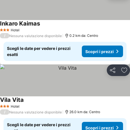
Inkaro Kaimas
Scopri i prezzi
Hotel
3 Stelle
/
0.2 km da: Centro
Nessuna valutazione disponibile
Scegli le date per vedere i prezzi
Scopri i prezzi
esatti
Condividi
Agg
Vila Vita
Scopri i prezzi
Hotel
3 Stelle
/
26.0 km da: Centro
Nessuna valutazione disponibile
Scegli le date per vedere i prezzi
Scopri i prezzi