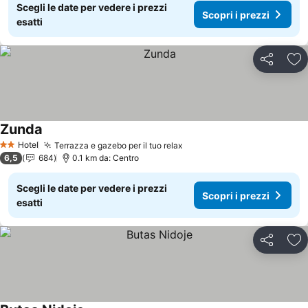
Scegli le date per vedere i prezzi
Scopri i prezzi
esatti
Condividi
Agg
Zunda
Scopri i prezzi
Hotel
Terrazza e gazebo per il tuo relax
Scopri i prezzi
2 Stelle
6,5
684
0.1 km da: Centro
Scegli le date per vedere i prezzi
Scopri i prezzi
esatti
Condividi
Agg