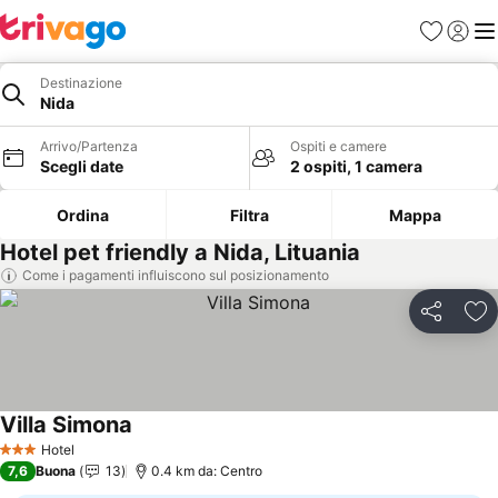
Preferiti
Accedi
Me
Destinazione
Nida
Arrivo/Partenza
Ospiti e camere
Scegli date
2 ospiti, 1 camera
Ordina
Filtra
Mappa
Hotel pet friendly a Nida, Lituania
Come i pagamenti influiscono sul posizionamento
Condividi
Agg
Villa Simona
Scopri i prezzi
Hotel
3 Stelle
7,6
Buona
13
0.4 km da: Centro