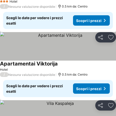
Hotel
3 Stelle
/
0.5 km da: Centro
Nessuna valutazione disponibile
Scegli le date per vedere i prezzi
Scopri i prezzi
esatti
Condividi
Agg
Apartamentai Viktorija
Scopri i prezzi
Hotel
/
0.5 km da: Centro
Nessuna valutazione disponibile
Scegli le date per vedere i prezzi
Scopri i prezzi
esatti
Condividi
Agg