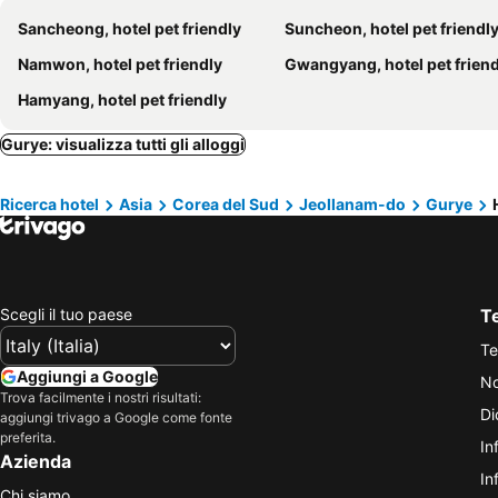
Sancheong, hotel pet friendly
Suncheon, hotel pet friendl
Namwon, hotel pet friendly
Gwangyang, hotel pet friend
Hamyang, hotel pet friendly
Gurye: visualizza tutti gli alloggi
Ricerca hotel
Asia
Corea del Sud
Jeollanam-do
Gurye
Scegli il tuo paese
Te
Te
Aggiungi a Google
No
Trova facilmente i nostri risultati:
Di
aggiungi trivago a Google come fonte
preferita.
In
Azienda
In
Chi siamo