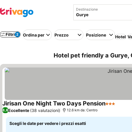
Destinazione
Filtri
2
Ordina per
Prezzo
Posizione
Hotel
Va
Hotel pet friendly a Gurye,
Jirisan One Night Two Days Pension
3 Stelle
Eccellente
(38 valutazioni)
8,6
12.6 km da: Centro
Scegli le date per vedere i prezzi esatti