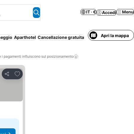
IT · €
Menu
Accedi
a
Apri la mappa
heggio
Aparthotel
Cancellazione gratuita
i pagamenti influiscono sul posizionamento
Aggiungi ai preferiti
Condividi