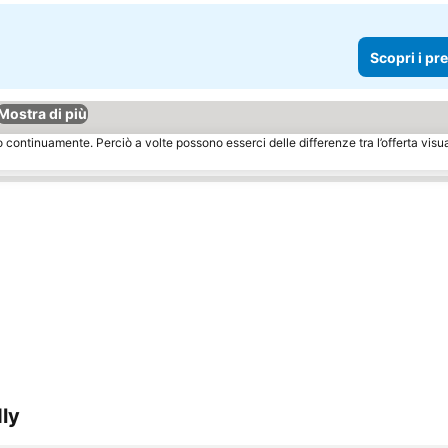
Scopri i pr
Mostra di più
o continuamente. Perciò a volte possono esserci delle differenze tra l’offerta visu
dly