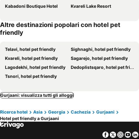
Kabadoni Boutique Hotel
Kvareli Lake Resort
Altre destinazioni popolari con hotel pet
friendly
Telavi, hotel pet friendly
Sighnaghi, hotel pet friendly
Kvareli, hotel pet friendly
Sagarejo, hotel pet friendly
Lagodekhi, hotel pet friendly
Dedoplistsqaro, hotel pet friendly
Tsnori, hotel pet friendly
Gurjaani: visualizza tutti gli alloggi
Ricerca hotel
Asia
Georgia
Cachezia
Gurjaani
Hotel pet friendly a Gurjaani
Facebook
Twitter
Insta
Yo