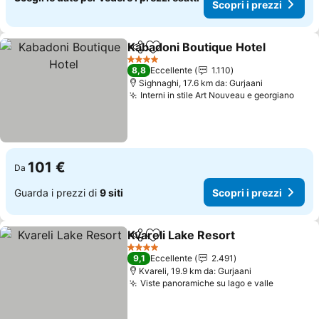
Scopri i prezzi
Kabadoni Boutique Hotel
Condividi
Aggiungi ai preferiti
4 Stelle
8,8
Eccellente
1.110
Sighnaghi, 17.6 km da: Gurjaani
Interni in stile Art Nouveau e georgiano
101 €
Da
Guarda i prezzi di
9 siti
Scopri i prezzi
Kvareli Lake Resort
Condividi
Aggiungi ai preferiti
4 Stelle
9,1
Eccellente
2.491
Kvareli, 19.9 km da: Gurjaani
Viste panoramiche su lago e valle