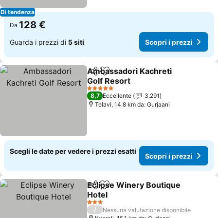
Di tendenza
128 €
Da
Guarda i prezzi di
5 siti
Scopri i prezzi
Ambassadori Kachreti
Condividi
Aggiungi ai preferiti
Golf Resort
5 Stelle
8,7
Eccellente
3.291
Telavi, 14.8 km da: Gurjaani
Scegli le date per vedere i prezzi esatti
Scopri i prezzi
Eclipse Winery Boutique
Condividi
Aggiungi ai preferiti
Hotel
3 Stelle
/
Nessuna valutazione disponibile