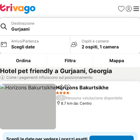
Preferiti
Accedi
Me
Destinazione
Gurjaani
Arrivo/Partenza
Ospiti e camere
Scegli date
2 ospiti, 1 camera
Ordina
Filtra
Mappa
Hotel pet friendly a Gurjaani, Georgia
Come i pagamenti influiscono sul posizionamento
Horizons Bakurtsikhe
Condividi
Aggiungi ai preferiti
4 Stelle
/
Nessuna valutazione disponibile
8.7 km da: Centro
Scegli le date per vedere i prezzi esatti