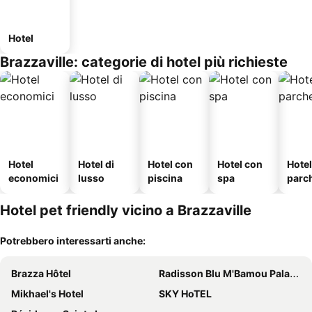
Hotel
Brazzaville: categorie di hotel più richieste
Hotel
Hotel di
Hotel con
Hotel con
Hote
economici
lusso
piscina
spa
parc
o
Hotel pet friendly vicino a Brazzaville
Potrebbero interessarti anche:
Brazza Hôtel
Radisson Blu M'Bamou Palace Hotel, Brazzaville
Mikhael's Hotel
SKY HoTEL