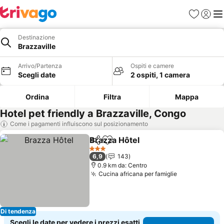
Preferiti
Accedi
Me
Destinazione
Brazzaville
Arrivo/Partenza
Ospiti e camere
Scegli date
2 ospiti, 1 camera
Ordina
Filtra
Mappa
Hotel pet friendly a Brazzaville, Congo
Come i pagamenti influiscono sul posizionamento
Brazza Hôtel
Condividi
Aggiungi ai preferiti
3 Stelle
6,9
143
0.9 km da: Centro
Cucina africana per famiglie
Di tendenza
Scegli le date per vedere i prezzi esatti