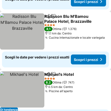
Scopri i prezzi
Radisson Blu M'Bamou
Condividi
Aggiungi ai preferiti
Palace Hotel, Brazzaville
4 Stelle
8,1
Ottima
1.376
1.1 km da: Centro
Cucina internazionale e locale variegata
Scegli le date per vedere i prezzi esatti
Scopri i prezzi
Mikhael's Hotel
Condividi
Aggiungi ai preferiti
4 Stelle
8,2
Ottima
747
0.5 km da: Centro
Piscine all'aperto
Di tendenza