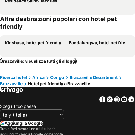
Résidence Saint-Jacques
Altre destinazioni popolari con hotel pet
friendly
Kinshasa, hotel pet friendly
Bandalungwa, hotel pet friendly
Brazzaville: visualizza tutti gli alloggi
Ricerca hotel
Africa
Congo
Brazzaville Department
Brazzaville
Hotel pet friendly a Brazzaville
Facebook
Twitter
Insta
Yo
Scegli il tuo paese
Aggiungi a Google
Trova facilmente i nostri risultati:
aggiungi trivago a Google come fonte