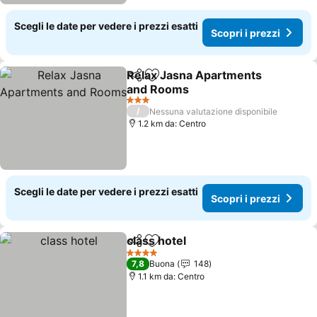
Scegli le date per vedere i prezzi esatti
Scopri i prezzi
Relax Jasna Apartments
Condividi
Aggiungi ai preferiti
and Rooms
3 Stelle
/
Nessuna valutazione disponibile
1.2 km da: Centro
Scegli le date per vedere i prezzi esatti
Scopri i prezzi
class hotel
Condividi
Aggiungi ai preferiti
4 Stelle
7,8
Buona
148
1.1 km da: Centro