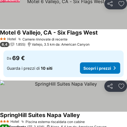
Di tendenza
Condividi
Agg
Motel 6 Vallejo, CA - Six Flags West
Hotel
Camere rinnovate di recente
2 Stelle
6,4
1.855
Vallejo, 3.5 km da: American Canyon
69 €
Da
Guarda i prezzi di
10 siti
Scopri i prezzi
Condividi
Agg
SpringHill Suites Napa Valley
Hotel
Piscina esterna riscaldata con cabine
3 Stelle
8,6
Eccellente
2.406
Napa, 6.4 km da: American Canyon