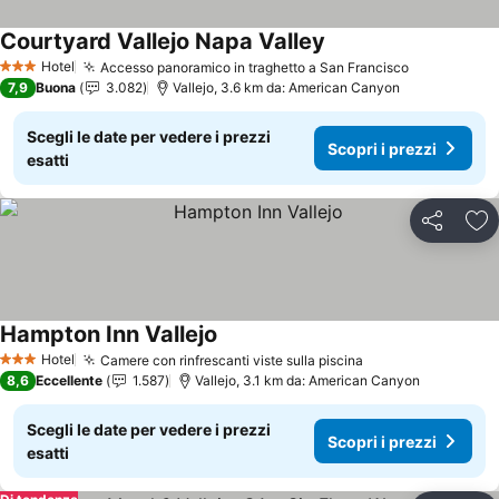
Courtyard Vallejo Napa Valley
Hotel
Accesso panoramico in traghetto a San Francisco
3 Stelle
7,9
Buona
3.082
Vallejo, 3.6 km da: American Canyon
Scegli le date per vedere i prezzi
Scopri i prezzi
esatti
Condividi
Agg
Hampton Inn Vallejo
Hotel
Camere con rinfrescanti viste sulla piscina
3 Stelle
8,6
Eccellente
1.587
Vallejo, 3.1 km da: American Canyon
Scegli le date per vedere i prezzi
Scopri i prezzi
esatti