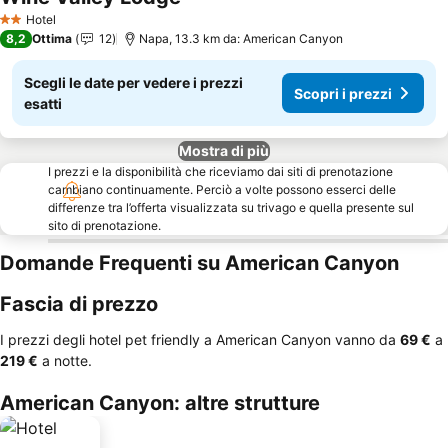
Hotel
2 Stelle
8,2
Ottima
12
Napa, 13.3 km da: American Canyon
Scegli le date per vedere i prezzi
Scopri i prezzi
esatti
Mostra di più
I prezzi e la disponibilità che riceviamo dai siti di prenotazione
cambiano continuamente. Perciò a volte possono esserci delle
differenze tra l’offerta visualizzata su trivago e quella presente sul
sito di prenotazione.
Domande Frequenti su American Canyon
Fascia di prezzo
I prezzi degli hotel pet friendly a American Canyon vanno da
‎69 €
a
‎219 €
a notte.
American Canyon: altre strutture