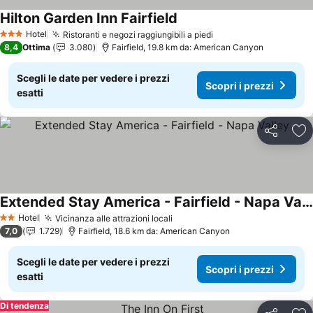
Hilton Garden Inn Fairfield
Hotel
Ristoranti e negozi raggiungibili a piedi
3 Stelle
8,4
Ottima
3.080
Fairfield, 19.8 km da: American Canyon
Scegli le date per vedere i prezzi
Scopri i prezzi
esatti
Condividi
Agg
Extended Stay America - Fairfield - Napa Valley
Hotel
Vicinanza alle attrazioni locali
2 Stelle
7,0
1.729
Fairfield, 18.6 km da: American Canyon
Scegli le date per vedere i prezzi
Scopri i prezzi
esatti
Di tendenza