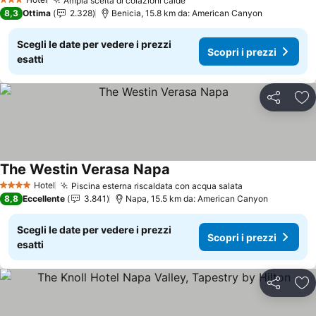
Ampia scelta di colazioni calde
3 Stelle
8,3
Ottima
2.328
Benicia, 15.8 km da: American Canyon
Scegli le date per vedere i prezzi
Scopri i prezzi
esatti
Condividi
Agg
The Westin Verasa Napa
Hotel
Piscina esterna riscaldata con acqua salata
4 Stelle
8,8
Eccellente
3.841
Napa, 15.5 km da: American Canyon
Scegli le date per vedere i prezzi
Scopri i prezzi
esatti
Condividi
Agg