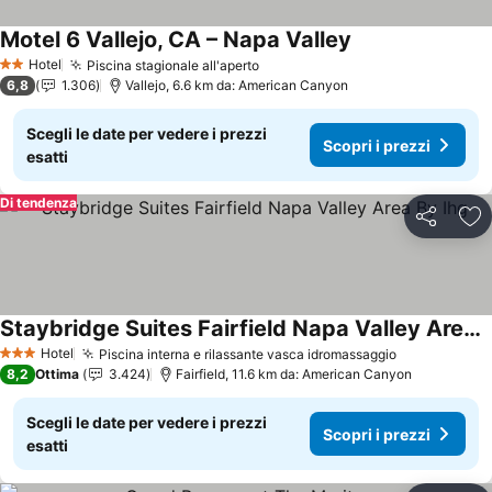
Motel 6 Vallejo, CA – Napa Valley
Hotel
Piscina stagionale all'aperto
2 Stelle
6,8
1.306
Vallejo, 6.6 km da: American Canyon
Scegli le date per vedere i prezzi
Scopri i prezzi
esatti
Di tendenza
Condividi
Agg
Staybridge Suites Fairfield Napa Valley Area By Ihg
Hotel
Piscina interna e rilassante vasca idromassaggio
3 Stelle
8,2
Ottima
3.424
Fairfield, 11.6 km da: American Canyon
Scegli le date per vedere i prezzi
Scopri i prezzi
esatti