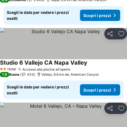
Scegli le date per vedere i prezzi
Scopri i prezzi
esatti
Condividi
Agg
Studio 6 Vallejo CA Napa Valley
Hotel
Accesso alla piscina all'aperto
2 Stelle
7,8
Buona
433
Vallejo, 6.6 km da: American Canyon
Scegli le date per vedere i prezzi
Scopri i prezzi
esatti
Condividi
Agg