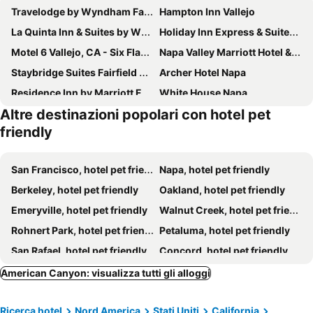
Travelodge by Wyndham Fairfield/Napa Valley
Hampton Inn Vallejo
La Quinta Inn & Suites by Wyndham Fairfield - Napa Valley
Holiday Inn Express & Suites Napa Valley-american Canyon By Ihg
Motel 6 Vallejo, CA - Six Flags West
Napa Valley Marriott Hotel & Spa
Staybridge Suites Fairfield Napa Valley Area By Ihg
Archer Hotel Napa
Residence Inn by Marriott Fairfield Napa
White House Napa
Altre destinazioni popolari con hotel pet
Napa Winery Inn
Courtyard Vallejo Napa Valley
friendly
SpringHill Suites Napa Valley
Homewood Suites by Hilton Fairfield-Napa Valley Area
Hampton Inn & Suites Napa
Casa Mani Resort Napa Valley, Curio Collection by Hilton
San Francisco, hotel pet friendly
Napa, hotel pet friendly
The Westin Verasa Napa
Hilton Garden Inn Napa
Berkeley, hotel pet friendly
Oakland, hotel pet friendly
Emeryville, hotel pet friendly
Walnut Creek, hotel pet friendly
Rohnert Park, hotel pet friendly
Petaluma, hotel pet friendly
San Rafael, hotel pet friendly
Concord, hotel pet friendly
Fairfield, hotel pet friendly
Sonoma, hotel pet friendly
American Canyon: visualizza tutti gli alloggi
Vacaville, hotel pet friendly
Pleasant Hill, hotel pet friendly
Ricerca hotel
Nord America
Stati Uniti
California
Vallejo, hotel pet friendly
Mill Valley, hotel pet friendly