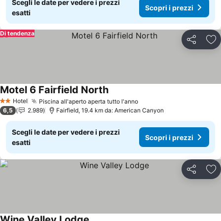
Scegli le date per vedere i prezzi
Scopri i prezzi
esatti
Di tendenza
Condividi
Agg
Motel 6 Fairfield North
Hotel
Piscina all'aperto aperta tutto l'anno
2 Stelle
6,5
2.989
Fairfield, 19.4 km da: American Canyon
Scegli le date per vedere i prezzi
Scopri i prezzi
esatti
Condividi
Agg
Wine Valley Lodge