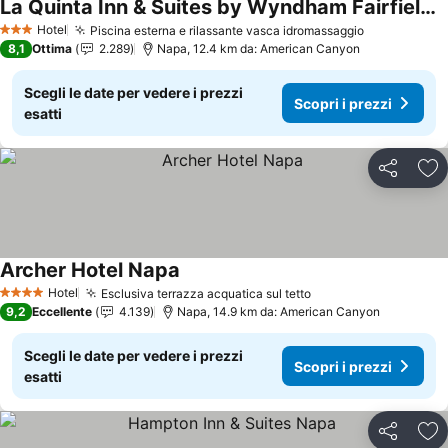
La Quinta Inn & Suites by Wyndham Fairfield - Napa Valley
Hotel
Piscina esterna e rilassante vasca idromassaggio
3 Stelle
8,1
Ottima
2.289
Napa, 12.4 km da: American Canyon
Scegli le date per vedere i prezzi
Scopri i prezzi
esatti
Condividi
Agg
Archer Hotel Napa
Hotel
Esclusiva terrazza acquatica sul tetto
4 Stelle
9,2
Eccellente
4.139
Napa, 14.9 km da: American Canyon
Scegli le date per vedere i prezzi
Scopri i prezzi
esatti
Condividi
Agg