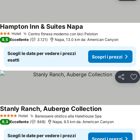
Hampton Inn & Suites Napa
Hotel
Centro fitness moderno con bici Peloton
3 Stelle
8,5
Eccellente
3.121
Napa, 13.0 km da: American Canyon
Scegli le date per vedere i prezzi
Scopri i prezzi
esatti
Condividi
Agg
Stanly Ranch, Auberge Collection
Hotel
Benessere olistico alla Halehouse Spa
5 Stelle
9,3
Eccellente
848
Napa, 9.5 km da: American Canyon
Scegli le date per vedere i prezzi
Scopri i prezzi