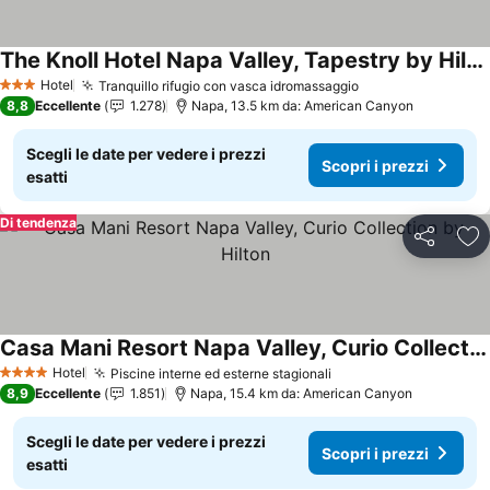
The Knoll Hotel Napa Valley, Tapestry by Hilton
Hotel
Tranquillo rifugio con vasca idromassaggio
3 Stelle
8,8
Eccellente
1.278
Napa, 13.5 km da: American Canyon
Scegli le date per vedere i prezzi
Scopri i prezzi
esatti
Di tendenza
Condividi
Agg
Casa Mani Resort Napa Valley, Curio Collection by Hilton
Hotel
Piscine interne ed esterne stagionali
4 Stelle
8,9
Eccellente
1.851
Napa, 15.4 km da: American Canyon
Scegli le date per vedere i prezzi
Scopri i prezzi
esatti