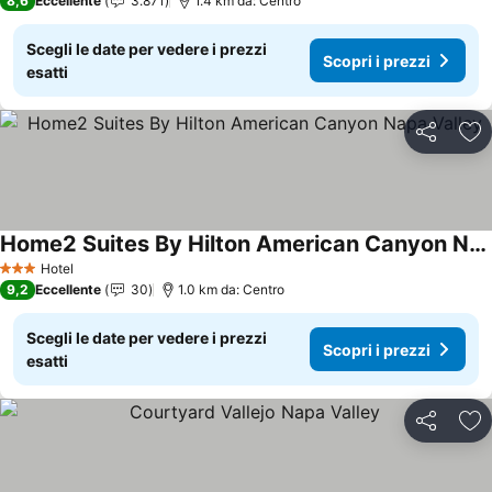
8,6
Eccellente
3.871
1.4 km da: Centro
Scegli le date per vedere i prezzi
Scopri i prezzi
esatti
Condividi
Agg
Home2 Suites By Hilton American Canyon Napa Valley
Hotel
3 Stelle
9,2
Eccellente
30
1.0 km da: Centro
Scegli le date per vedere i prezzi
Scopri i prezzi
esatti
Condividi
Agg