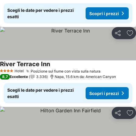
Scegli le date per vedere i prezzi
Scopri i prezzi
esatti
Condividi
Agg
River Terrace Inn
Hotel
Posizione sul fiume con vista sulla natura
4 Stelle
8,7
Eccellente
3.336
Napa, 15.6 km da: American Canyon
Scegli le date per vedere i prezzi
Scopri i prezzi
esatti
Condividi
Agg