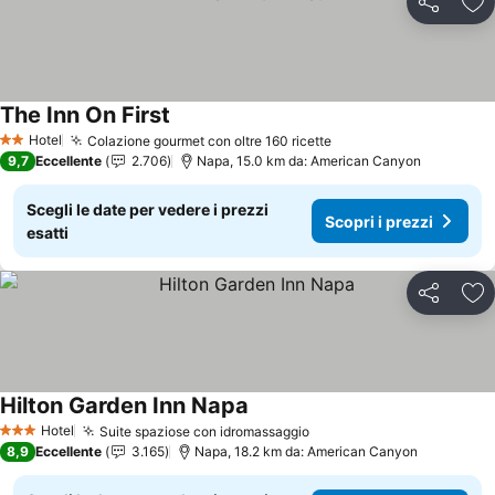
Condividi
Agg
The Inn On First
Hotel
Colazione gourmet con oltre 160 ricette
2 Stelle
9,7
Eccellente
2.706
Napa, 15.0 km da: American Canyon
Scegli le date per vedere i prezzi
Scopri i prezzi
esatti
Condividi
Agg
Hilton Garden Inn Napa
Hotel
Suite spaziose con idromassaggio
3 Stelle
8,9
Eccellente
3.165
Napa, 18.2 km da: American Canyon