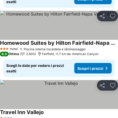
esatti
Condividi
Agg
Homewood Suites by Hilton Fairfield-Napa Valley Area
Hotel
Piscina interna riscaldata e idromassaggio
3 Stelle
8,0
Ottima
2.600
Fairfield, 11.7 km da: American Canyon
Scegli le date per vedere i prezzi
Scopri i prezzi
esatti
Condividi
Agg
Travel Inn Vallejo