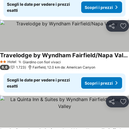
Scegli le date per vedere i prezzi
Scopri i prezzi
esatti
Condividi
Agg
Travelodge by Wyndham Fairfield/Napa Valley
Hotel
Giardino con fiori vivaci
2 Stelle
6,6
1.723
Fairfield, 12.0 km da: American Canyon
Scegli le date per vedere i prezzi
Scopri i prezzi
esatti
Condividi
Agg