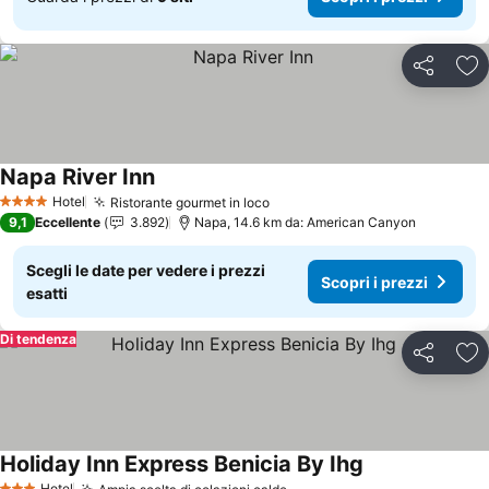
Condividi
Agg
Napa River Inn
Hotel
Ristorante gourmet in loco
4 Stelle
9,1
Eccellente
3.892
Napa, 14.6 km da: American Canyon
Scegli le date per vedere i prezzi
Scopri i prezzi
esatti
Di tendenza
Condividi
Agg
Holiday Inn Express Benicia By Ihg
Hotel