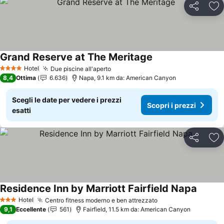
Condividi
Agg
Grand Reserve at The Meritage
Hotel
Due piscine all'aperto
4 Stelle
8,4
Ottima
6.636
Napa, 9.1 km da: American Canyon
Scegli le date per vedere i prezzi
Scopri i prezzi
esatti
Condividi
Agg
Residence Inn by Marriott Fairfield Napa
Hotel
Centro fitness moderno e ben attrezzato
3 Stelle
9,1
Eccellente
561
Fairfield, 11.5 km da: American Canyon