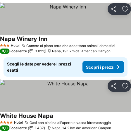
Condividi
Agg
Napa Winery Inn
Hotel
Camere al piano terra che accettano animali domestici
3 Stelle
9,0
Eccellente
3.822
Napa, 19.1 km da: American Canyon
Scegli le date per vedere i prezzi
Scopri i prezzi
esatti
Condividi
Agg
White House Napa
Hotel
Oasi con piscina all'aperto e vasca idromassaggio
4 Stelle
9,0
Eccellente
1.437
Napa, 14.2 km da: American Canyon