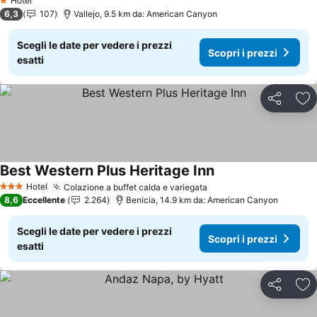
Hotel
1 Stelle
6,3
107
Vallejo, 9.5 km da: American Canyon
Scegli le date per vedere i prezzi
Scopri i prezzi
esatti
Condividi
Agg
Best Western Plus Heritage Inn
Hotel
Colazione a buffet calda e variegata
3 Stelle
8,6
Eccellente
2.264
Benicia, 14.9 km da: American Canyon
Scegli le date per vedere i prezzi
Scopri i prezzi
esatti
Condividi
Agg