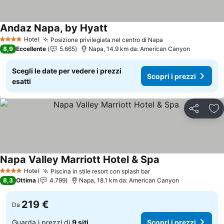
Andaz Napa, by Hyatt
Hotel
Posizione privilegiata nel centro di Napa
4 Stelle
8,9
Eccellente
5.665
Napa, 14.9 km da: American Canyon
Scegli le date per vedere i prezzi
Scopri i prezzi
esatti
Condividi
Agg
Napa Valley Marriott Hotel & Spa
Hotel
Piscina in stile resort con splash bar
4 Stelle
8,3
Ottima
4.799
Napa, 18.1 km da: American Canyon
219 €
Da
Guarda i prezzi di
9 siti
Scopri i prezzi