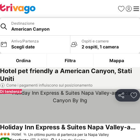
Preferiti
Accedi
Me
Destinazione
American Canyon
Arrivo/Partenza
Ospiti e camere
Scegli date
2 ospiti, 1 camera
Ordina
Filtra
Mappa
Hotel pet friendly a American Canyon, Stati
Uniti
Come i pagamenti influiscono sul posizionamento
Di tendenza
Condividi
Agg
Holiday Inn Express & Suites Napa Valley-american Canyon By Ihg
Hotel
Un ottimo punto di partenza per la Napa Valley
3 Stelle