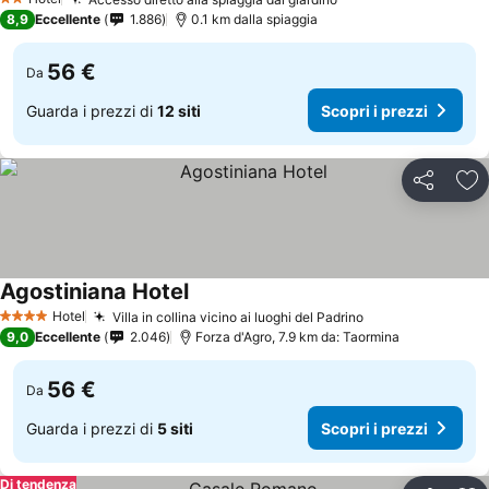
2 Stelle
8,9
Eccellente
1.886
0.1 km dalla spiaggia
56 €
Da
Guarda i prezzi di
12 siti
Scopri i prezzi
Condividi
Agg
Agostiniana Hotel
Hotel
Villa in collina vicino ai luoghi del Padrino
4 Stelle
9,0
Eccellente
2.046
Forza d'Agro, 7.9 km da: Taormina
56 €
Da
Guarda i prezzi di
5 siti
Scopri i prezzi
Di tendenza