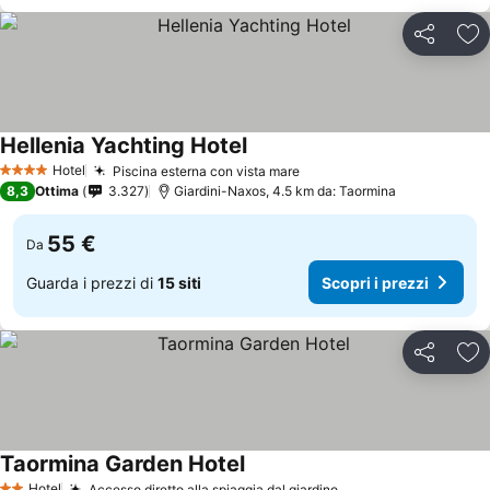
Condividi
Agg
Hellenia Yachting Hotel
Hotel
Piscina esterna con vista mare
4 Stelle
8,3
Ottima
3.327
Giardini-Naxos, 4.5 km da: Taormina
55 €
Da
Guarda i prezzi di
15 siti
Scopri i prezzi
Condividi
Agg
Taormina Garden Hotel
Hotel
Accesso diretto alla spiaggia dal giardino