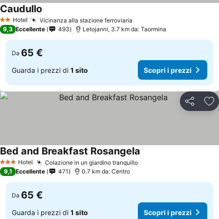
Caudullo
Hotel
Vicinanza alla stazione ferroviaria
2 Stelle
9,3
Eccellente
493
Letojanni, 3.7 km da: Taormina
65 €
Da
Guarda i prezzi di
1 sito
Scopri i prezzi
Condividi
Agg
Bed and Breakfast Rosangela
Hotel
Colazione in un giardino tranquillo
3 Stelle
9,1
Eccellente
471
0.7 km da: Centro
65 €
Da
Guarda i prezzi di
1 sito
Scopri i prezzi