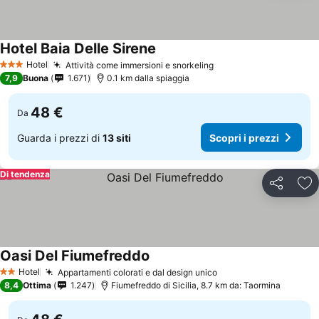
Hotel Baia Delle Sirene
Hotel
Attività come immersioni e snorkeling
3 Stelle
7,9
Buona
1.671
0.1 km dalla spiaggia
48 €
Da
Guarda i prezzi di
13 siti
Scopri i prezzi
Di tendenza
Condividi
Agg
Oasi Del Fiumefreddo
Hotel
Appartamenti colorati e dal design unico
2 Stelle
8,4
Ottima
1.247
Fiumefreddo di Sicilia, 8.7 km da: Taormina