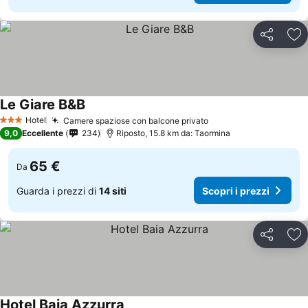
Condividi
Agg
Le Giare B&B
Hotel
Camere spaziose con balcone privato
3 Stelle
9,0
Eccellente
234
Riposto, 15.8 km da: Taormina
65 €
Da
Guarda i prezzi di
14 siti
Scopri i prezzi
Condividi
Agg
Hotel Baia Azzurra