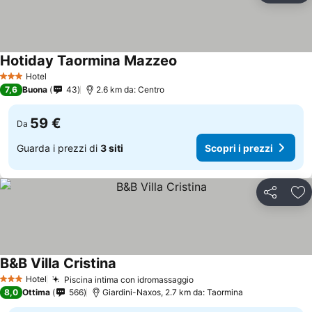
Hotiday Taormina Mazzeo
Hotel
3 Stelle
7,6
Buona
43
2.6 km da: Centro
59 €
Da
Guarda i prezzi di
3 siti
Scopri i prezzi
Condividi
Agg
B&B Villa Cristina
Hotel
Piscina intima con idromassaggio
3 Stelle
8,0
Ottima
566
Giardini-Naxos, 2.7 km da: Taormina