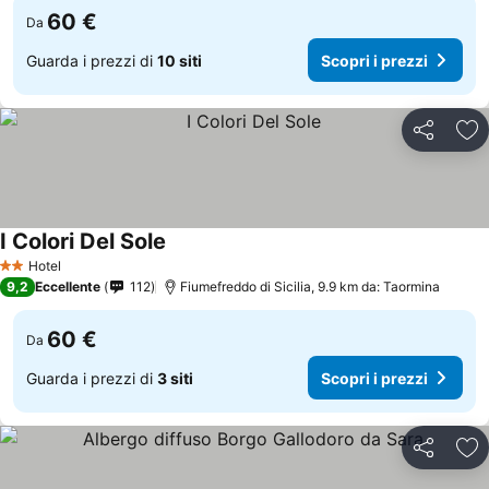
60 €
Da
Guarda i prezzi di
10 siti
Scopri i prezzi
Condividi
Agg
I Colori Del Sole
Hotel
2 Stelle
9,2
Eccellente
112
Fiumefreddo di Sicilia, 9.9 km da: Taormina
60 €
Da
Guarda i prezzi di
3 siti
Scopri i prezzi
Condividi
Agg