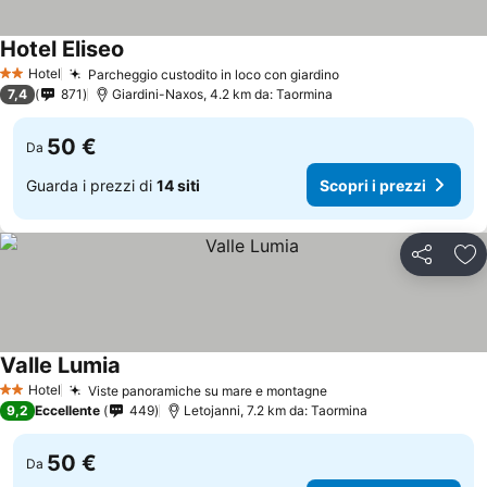
Hotel Eliseo
Hotel
Parcheggio custodito in loco con giardino
2 Stelle
7,4
871
Giardini-Naxos, 4.2 km da: Taormina
50 €
Da
Guarda i prezzi di
14 siti
Scopri i prezzi
Condividi
Agg
Valle Lumia
Hotel
Viste panoramiche su mare e montagne
2 Stelle
9,2
Eccellente
449
Letojanni, 7.2 km da: Taormina
50 €
Da