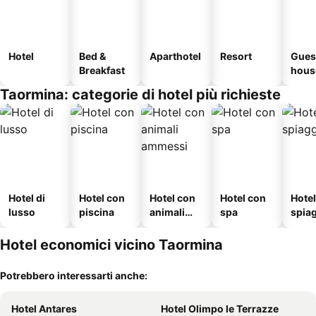
Hotel
Bed &
Aparthotel
Resort
Gues
Breakfast
hous
Taormina: categorie di hotel più richieste
Hotel di
Hotel con
Hotel con
Hotel con
Hotel
lusso
piscina
animali
spa
spia
ammessi
Hotel economici vicino Taormina
Potrebbero interessarti anche:
Hotel Antares
Hotel Olimpo le Terrazze