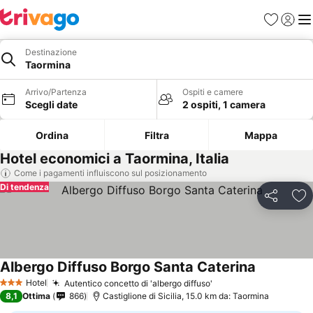
Preferiti
Accedi
Me
Destinazione
Taormina
Arrivo/Partenza
Ospiti e camere
Scegli date
2 ospiti, 1 camera
Ordina
Filtra
Mappa
Hotel economici a Taormina, Italia
Come i pagamenti influiscono sul posizionamento
Di tendenza
Condividi
Agg
Albergo Diffuso Borgo Santa Caterina
Hotel
Autentico concetto di 'albergo diffuso'
3 Stelle
8,1
Ottima
866
Castiglione di Sicilia, 15.0 km da: Taormina