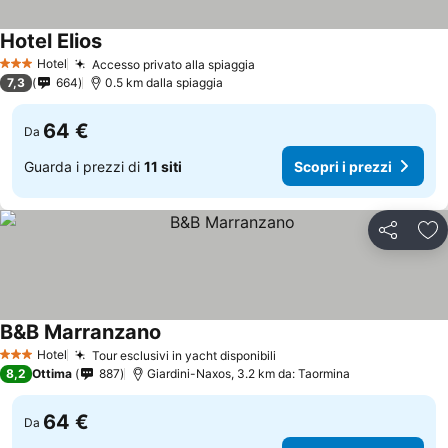
Hotel Elios
Hotel
Accesso privato alla spiaggia
3 Stelle
7,3
664
0.5 km dalla spiaggia
64 €
Da
Guarda i prezzi di
11 siti
Scopri i prezzi
Condividi
Agg
B&B Marranzano
Hotel
Tour esclusivi in yacht disponibili
3 Stelle
8,2
Ottima
887
Giardini-Naxos, 3.2 km da: Taormina
64 €
Da