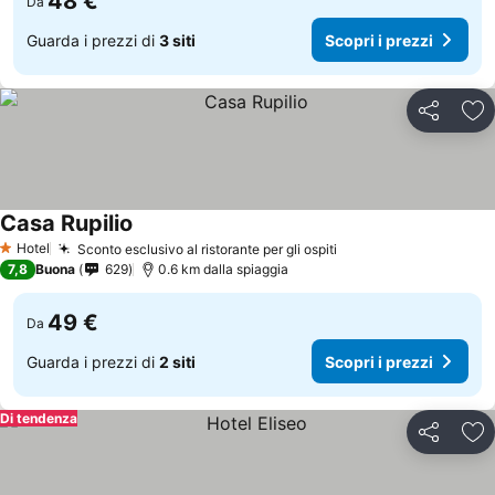
48 €
Da
Guarda i prezzi di
3 siti
Scopri i prezzi
Condividi
Agg
Casa Rupilio
Hotel
Sconto esclusivo al ristorante per gli ospiti
1 Stelle
7,8
Buona
629
0.6 km dalla spiaggia
49 €
Da
Guarda i prezzi di
2 siti
Scopri i prezzi
Di tendenza
Condividi
Agg