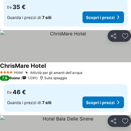
35 €
Da
Guarda i prezzi di
7 siti
Scopri i prezzi
Condividi
Agg
ChrisMare Hotel
Hotel
Attività per gli amanti dell'acqua
4 Stelle
7,8
Buona
1.091
Sulla spiaggia
46 €
Da
Guarda i prezzi di
7 siti
Scopri i prezzi
Condividi
Agg