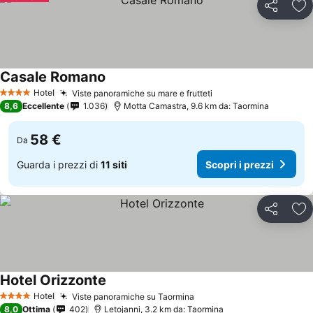
Condividi
Agg
Casale Romano
Hotel
Viste panoramiche su mare e frutteti
4 Stelle
8,6
Eccellente
1.036
Motta Camastra, 9.6 km da: Taormina
58 €
Da
Guarda i prezzi di
11 siti
Scopri i prezzi
Condividi
Agg
Hotel Orizzonte
Hotel
Viste panoramiche su Taormina
4 Stelle
8,0
Ottima
402
Letojanni, 3.2 km da: Taormina