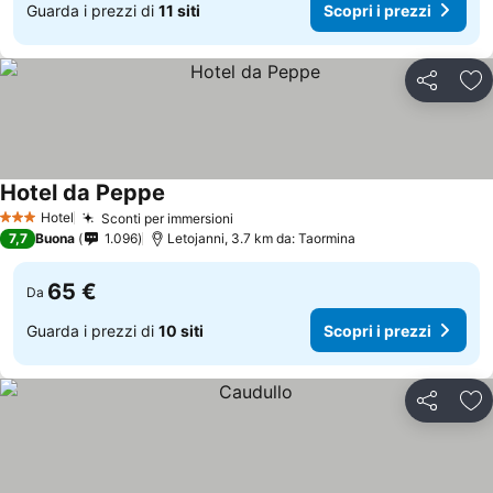
Guarda i prezzi di
11 siti
Scopri i prezzi
Condividi
Agg
Hotel da Peppe
Hotel
Sconti per immersioni
3 Stelle
7,7
Buona
1.096
Letojanni, 3.7 km da: Taormina
65 €
Da
Guarda i prezzi di
10 siti
Scopri i prezzi
Condividi
Agg