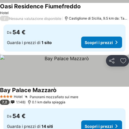
Oasi Residence Fiumefreddo
Hotel
/
Castiglione di Sicilia, 9.5 km da: Taormina
Nessuna valutazione disponibile
54 €
Da
Guarda i prezzi di
1 sito
Scopri i prezzi
Condividi
Agg
Bay Palace Mazzarò
Hotel
Panorami mozzafiato sul mare
4 Stelle
7,2
1.148
0.1 km dalla spiaggia
54 €
Da
Guarda i prezzi di
14 siti
Scopri i prezzi