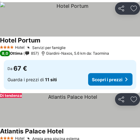
Condividi
Agg
Hotel Portum
Hotel
Servizi per famiglie
4 Stelle
8,0
Ottima
857
Giardini-Naxos, 5.6 km da: Taormina
67 €
Da
Guarda i prezzi di
11 siti
Scopri i prezzi
Di tendenza
Condividi
Agg
Atlantis Palace Hotel
Hotel
Ampia area piscina esterna