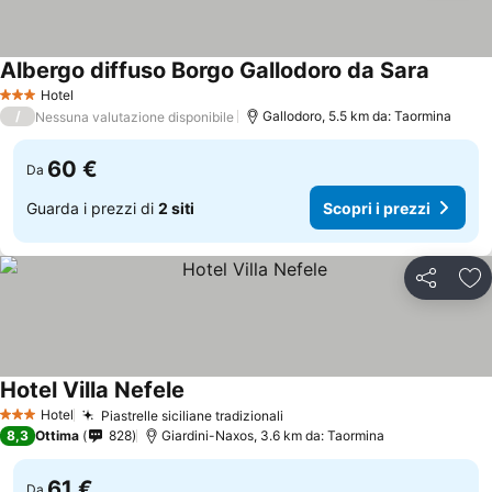
Albergo diffuso Borgo Gallodoro da Sara
Hotel
3 Stelle
/
Gallodoro, 5.5 km da: Taormina
Nessuna valutazione disponibile
60 €
Da
Guarda i prezzi di
2 siti
Scopri i prezzi
Condividi
Agg
Hotel Villa Nefele
Hotel
Piastrelle siciliane tradizionali
3 Stelle
8,3
Ottima
828
Giardini-Naxos, 3.6 km da: Taormina
61 €
Da