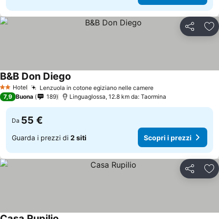
Condividi
Agg
B&B Don Diego
Hotel
Lenzuola in cotone egiziano nelle camere
2 Stelle
7,9
Buona
189
Linguaglossa, 12.8 km da: Taormina
55 €
Da
Guarda i prezzi di
2 siti
Scopri i prezzi
Condividi
Agg
Casa Rupilio