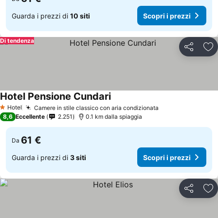
Guarda i prezzi di
10 siti
Scopri i prezzi
Di tendenza
Condividi
Agg
Hotel Pensione Cundari
Hotel
Camere in stile classico con aria condizionata
1 Stelle
8,6
Eccellente
2.251
0.1 km dalla spiaggia
61 €
Da
Guarda i prezzi di
3 siti
Scopri i prezzi
Condividi
Agg