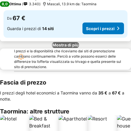
4 Stelle
8,0
Ottima
3.340
Mascali, 13.9 km da: Taormina
67 €
Da
Guarda i prezzi di
14 siti
Scopri i prezzi
Mostra di più
I prezzi e la disponibilità che riceviamo dai siti di prenotazione
cambiano continuamente. Perciò a volte possono esserci delle
differenze tra l’offerta visualizzata su trivago e quella presente sul
sito di prenotazione.
Fascia di prezzo
I prezzi degli hotel economici a Taormina vanno da
‎35 €
a
‎67 €
a
notte.
Taormina: altre strutture