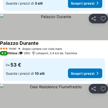
Guarda i prezzi di
3 siti
Scopri i prezzi
Condividi
Agg
Palazzo Durante
Hotel
Ampie camere con vista mare
3 Stelle
8,0
Ottima
290
Letojanni, 3.4 km da: Taormina
53 €
Da
Guarda i prezzi di
10 siti
Scopri i prezzi
Condividi
Agg