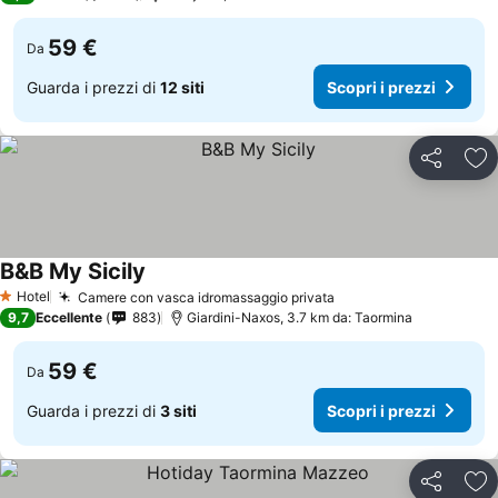
59 €
Da
Guarda i prezzi di
12 siti
Scopri i prezzi
Condividi
Agg
B&B My Sicily
Hotel
Camere con vasca idromassaggio privata
1 Stelle
9,7
Eccellente
883
Giardini-Naxos, 3.7 km da: Taormina
59 €
Da
Guarda i prezzi di
3 siti
Scopri i prezzi
Condividi
Agg