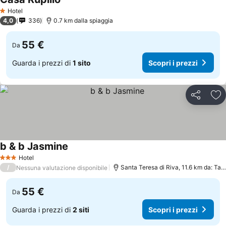
Hotel
1 Stelle
4,0
336
0.7 km dalla spiaggia
55 €
Da
Guarda i prezzi di
1 sito
Scopri i prezzi
Condividi
Agg
b & b Jasmine
Hotel
3 Stelle
/
Santa Teresa di Riva, 11.6 km da: Taormina
Nessuna valutazione disponibile
55 €
Da
Guarda i prezzi di
2 siti
Scopri i prezzi