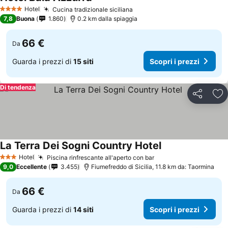
Hotel
Cucina tradizionale siciliana
4 Stelle
7,8
Buona
1.860
0.2 km dalla spiaggia
66 €
Da
Guarda i prezzi di
15 siti
Scopri i prezzi
Di tendenza
Condividi
Agg
La Terra Dei Sogni Country Hotel
Hotel
Piscina rinfrescante all'aperto con bar
3 Stelle
9,0
Eccellente
3.455
Fiumefreddo di Sicilia, 11.8 km da: Taormina
66 €
Da
Guarda i prezzi di
14 siti
Scopri i prezzi