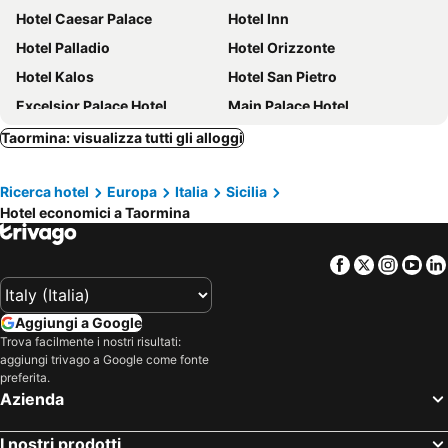
Hotel Caesar Palace
Hotel Inn
Hotel Palladio
Hotel Orizzonte
Hotel Kalos
Hotel San Pietro
Excelsior Palace Hotel
Main Palace Hotel
Bay Palace Mazzarò
Hellenia Yachting Hotel
Taormina: visualizza tutti gli alloggi
NH Collection Taormina
Elihotel
Ricerca hotel
Europa
Italia
Sicilia
Assinos Palace
Hotel Baia Azzurra
Hotel economici a Taormina
Splendid Hotel Taormina - Handwritten Collection
Sporting Baia Hotel
Hotel Lido Mediterranee
ChrisMare Hotel
Facebook
Twitter
Insta
Yo
Delta Hotels by Marriott Giardini Naxos
Taormina Palace Hotel
Eurostars Monte Tauro
Hotel Continental
Aggiungi a Google
Hotel La Pensione Svizzera
UNAHOTELS Capotaormina
Trova facilmente i nostri risultati:
aggiungi trivago a Google come fonte
Hotel Panoramic
Hotel Caparena
preferita.
Arathena Rocks Hotel
Atlantis Palace Hotel
Azienda
Hotel Nike
Hotel Eliseo
I nostri prodotti