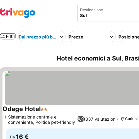
Destinazione
Filtri
Dal prezzo più basso
Prezzo
Posizion
Hotel economici a Sul, Brasi
Odage Hotel
2 Stelle
Scopri i prezzi
Sistemazione centrale e
(337 valutazioni)
6,0
Curitiba
conveniente, Politica pet-friendly
Scopri i prezzi
16 €
Da