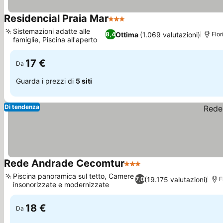
Residencial Praia Mar
3 Stelle
Scopri i prezzi
Sistemazioni adatte alle
Ottima
(1.069 valutazioni)
8,4
Flor
famiglie, Piscina all'aperto
Scopri i prezzi
17 €
Da
Guarda i prezzi di
5 siti
Di tendenza
Rede Andrade Cecomtur
3 Stelle
Scopri i prezzi
Piscina panoramica sul tetto, Camere
(19.175 valutazioni)
7,0
F
insonorizzate e modernizzate
Scopri i prezzi
18 €
Da