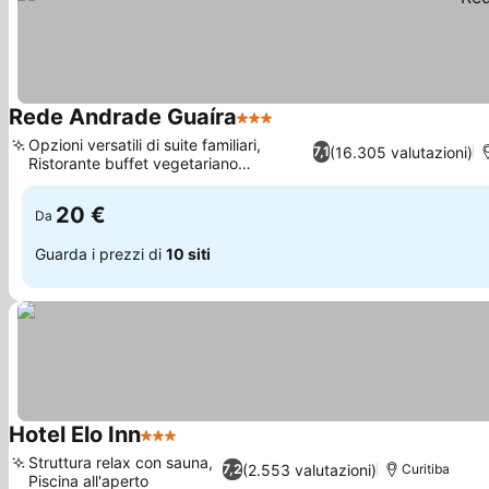
Rede Andrade Guaíra
3 Stelle
Scopri i prezzi
Opzioni versatili di suite familiari,
(16.305 valutazioni)
7,1
Ristorante buffet vegetariano
Scopri i prezzi
stagionale
20 €
Da
Guarda i prezzi di
10 siti
Hotel Elo Inn
3 Stelle
Scopri i prezzi
Struttura relax con sauna,
(2.553 valutazioni)
7,2
Curitiba
Piscina all'aperto