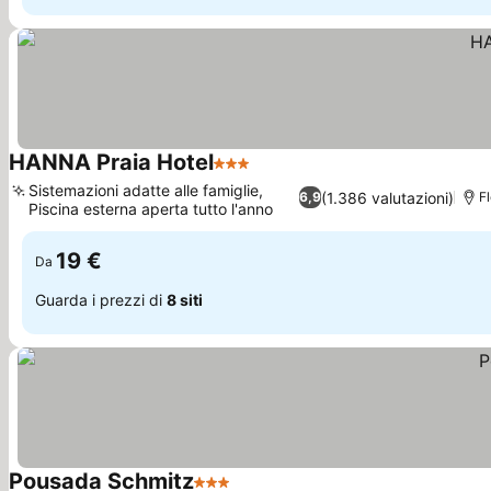
HANNA Praia Hotel
3 Stelle
Scopri i prezzi
Sistemazioni adatte alle famiglie,
(1.386 valutazioni)
6,9
F
Piscina esterna aperta tutto l'anno
Scopri i prezzi
19 €
Da
Guarda i prezzi di
8 siti
Pousada Schmitz