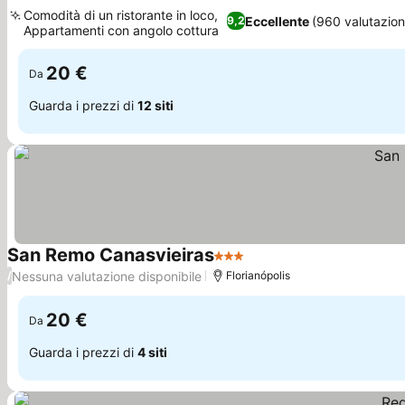
3 Stelle
Scopri i prezzi
Comodità di un ristorante in loco,
Eccellente
(960 valutazion
9,2
Appartamenti con angolo cottura
Scopri i prezzi
20 €
Da
Guarda i prezzi di
12 siti
San Remo Canasvieiras
3 Stelle
Scopri i prezzi
Nessuna valutazione disponibile
/
Florianópolis
20 €
Da
Guarda i prezzi di
4 siti