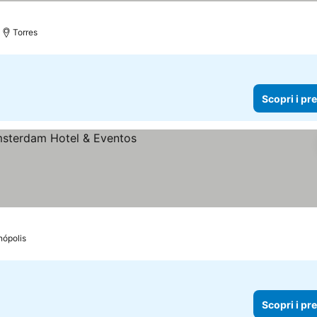
Torres
Scopri i pr
 prezzi
nópolis
Scopri i pr