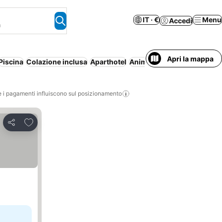
IT · €
Menu
Accedi
a
Apri la mappa
Piscina
Colazione inclusa
Aparthotel
Animali ammessi
Spa
i pagamenti influiscono sul posizionamento
Aggiungi ai preferiti
Condividi