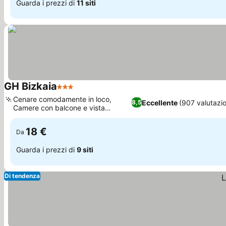
Guarda i prezzi di
11 siti
GH Bizkaia
3 Stelle
Scopri i prezzi
Cenare comodamente in loco,
Eccellente
(907 valutazio
8,5
Camere con balcone e vista
Scopri i prezzi
panoramica
18 €
Da
Guarda i prezzi di
9 siti
Di tendenza