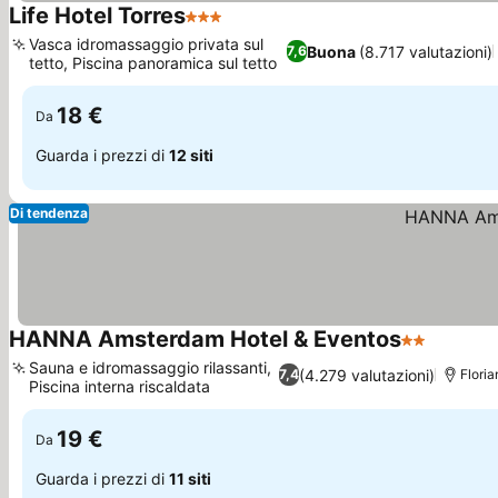
Life Hotel Torres
3 Stelle
Scopri i prezzi
Vasca idromassaggio privata sul
Buona
(8.717 valutazioni)
7,6
tetto, Piscina panoramica sul tetto
Scopri i prezzi
18 €
Da
Guarda i prezzi di
12 siti
Di tendenza
HANNA Amsterdam Hotel & Eventos
2 Stelle
Scopri i
Sauna e idromassaggio rilassanti,
(4.279 valutazioni)
7,4
Floria
Piscina interna riscaldata
Scopri i prezzi
19 €
Da
Guarda i prezzi di
11 siti