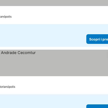
ianópolis
Scopri i pr
lorianópolis