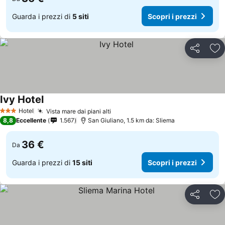
Guarda i prezzi di
5 siti
Scopri i prezzi
Condividi
Agg
Ivy Hotel
Hotel
Vista mare dai piani alti
3 Stelle
8,8
Eccellente
1.567
San Giuliano, 1.5 km da: Sliema
36 €
Da
Guarda i prezzi di
15 siti
Scopri i prezzi
Condividi
Agg