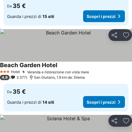
35 €
Da
Guarda i prezzi di
15 siti
Scopri i prezzi
Condividi
Agg
Beach Garden Hotel
Hotel
Veranda e ristorazione con vista mare
3 Stelle
4,9
3.577
San Giuliano, 1.9 km da: Sliema
35 €
Da
Guarda i prezzi di
14 siti
Scopri i prezzi
Condividi
Agg