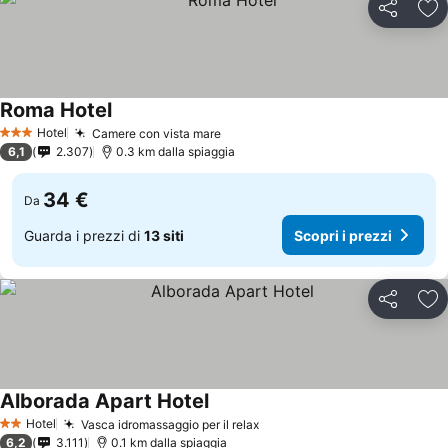
Condividi
Agg
Roma Hotel
Hotel
Camere con vista mare
3 Stelle
6,1
2.307
0.3 km dalla spiaggia
34 €
Da
Guarda i prezzi di
13 siti
Scopri i prezzi
Condividi
Agg
Alborada Apart Hotel
Hotel
Vasca idromassaggio per il relax
2 Stelle
6,2
3.111
0.1 km dalla spiaggia