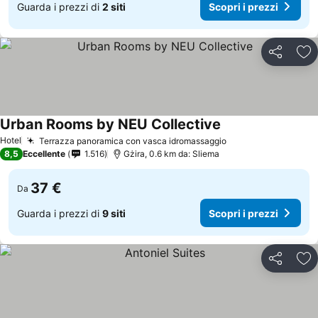
Guarda i prezzi di
2 siti
Scopri i prezzi
Condividi
Agg
Urban Rooms by NEU Collective
Hotel
Terrazza panoramica con vasca idromassaggio
8,5
Eccellente
1.516
Gżira, 0.6 km da: Sliema
37 €
Da
Guarda i prezzi di
9 siti
Scopri i prezzi
Condividi
Agg