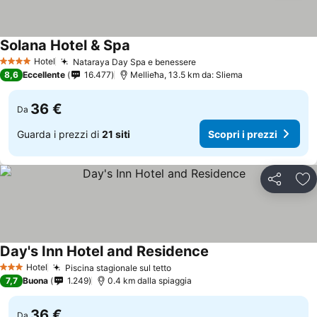
Solana Hotel & Spa
Hotel
Nataraya Day Spa e benessere
4 Stelle
8,6
Eccellente
16.477
Mellieħa, 13.5 km da: Sliema
36 €
Da
Guarda i prezzi di
21 siti
Scopri i prezzi
Condividi
Agg
Day's Inn Hotel and Residence
Hotel
Piscina stagionale sul tetto
3 Stelle
7,7
Buona
1.249
0.4 km dalla spiaggia
36 €
Da