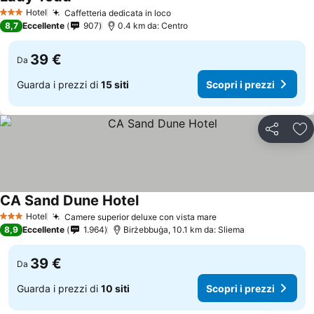
Hotel
Caffetteria dedicata in loco
3 Stelle
8,7
Eccellente
907
0.4 km da: Centro
39 €
Da
Guarda i prezzi di
15 siti
Scopri i prezzi
Condividi
Agg
CA Sand Dune Hotel
Hotel
Camere superior deluxe con vista mare
3 Stelle
8,9
Eccellente
1.964
Birżebbuġa, 10.1 km da: Sliema
39 €
Da
Guarda i prezzi di
10 siti
Scopri i prezzi