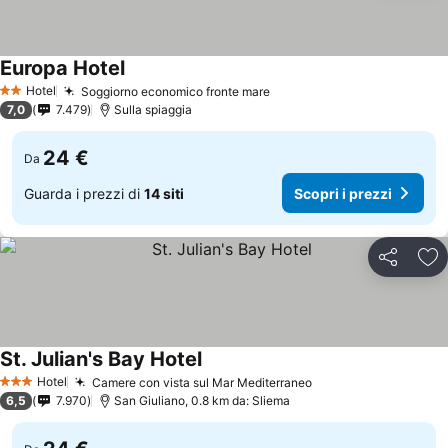
Europa Hotel
Hotel
Soggiorno economico fronte mare
2 Stelle
7,0
7.479
Sulla spiaggia
24 €
Da
Guarda i prezzi di
14 siti
Scopri i prezzi
Condividi
Agg
St. Julian's Bay Hotel
Hotel
Camere con vista sul Mar Mediterraneo
3 Stelle
6,5
7.970
San Giuliano, 0.8 km da: Sliema