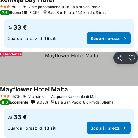
Hotel
Viste panoramiche sulla Baia di San Paolo
3 Stelle
7,6
Buona
3.395
Baia San Paolo, 11.4 km da: Sliema
33 €
Da
Guarda i prezzi di
15 siti
Scopri i prezzi
Di tendenza
Condividi
Agg
Mayflower Hotel Malta
Hotel
Vicinanza all'Acquario Nazionale di Malta
3 Stelle
8,6
Eccellente
9.083
Baia San Paolo, 8.6 km da: Sliema
33 €
Da
Guarda i prezzi di
13 siti
Scopri i prezzi