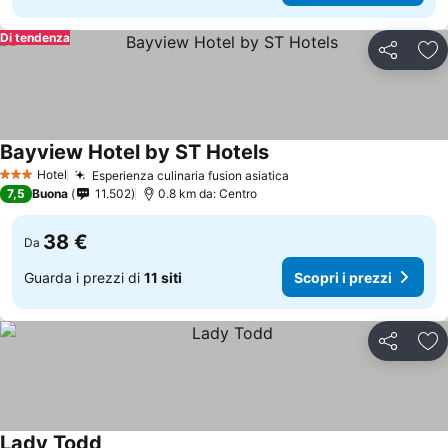
Di tendenza
Condividi
Agg
Bayview Hotel by ST Hotels
Hotel
Esperienza culinaria fusion asiatica
3 Stelle
7,5
Buona
11.502
0.8 km da: Centro
38 €
Da
Guarda i prezzi di
11 siti
Scopri i prezzi
Condividi
Agg
Lady Todd