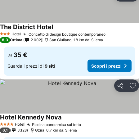
The District Hotel
Hotel
Concetto di design boutique contemporaneo
3 Stelle
8,3
Ottima
2.002
San Giuliano, 1.8 km da: Sliema
35 €
Da
Guarda i prezzi di
9 siti
Scopri i prezzi
Condividi
Agg
Hotel Kennedy Nova
Hotel
Piscina panoramica sul tetto
4 Stelle
6,1
3.128
Gżira, 0.7 km da: Sliema