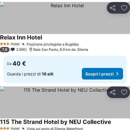
Condividi
Agg
Relax Inn Hotel
Hotel
Posizione privilegiata a Bugibba
3 Stelle
7,0
2.690
Baia San Paolo, 8.9 km da: Sliema
40 €
Da
Guarda i prezzi di
16 siti
Scopri i prezzi
Condividi
Agg
115 The Strand Hotel by NEU Collective
Hotel
Vista sul porto di Sliema Waterfront