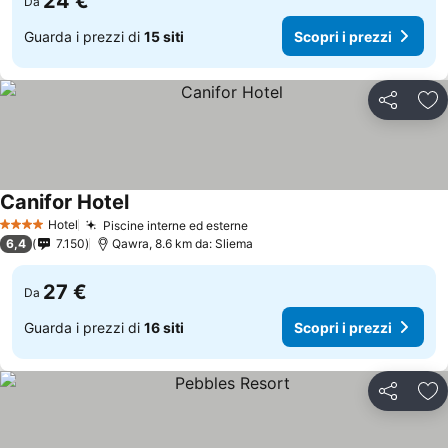
24 €
Da
Guarda i prezzi di
15 siti
Scopri i prezzi
Condividi
Agg
Canifor Hotel
Hotel
Piscine interne ed esterne
4 Stelle
6,4
7.150
Qawra, 8.6 km da: Sliema
27 €
Da
Guarda i prezzi di
16 siti
Scopri i prezzi
Condividi
Agg