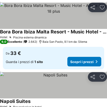
Condividi
Agg
Bora Bora Ibiza Malta Resort - Music Hotel - Adults Only 18 plus
Hotel
Piscina esterna dinamica
9,0
Eccellente
2.642
Baia San Paolo, 9.1 km da: Sliema
33 €
Da
Guarda i prezzi di
1 sito
Scopri i prezzi
Condividi
Agg
Napoli Suites
Hotel
Bar esclusivo in hotel