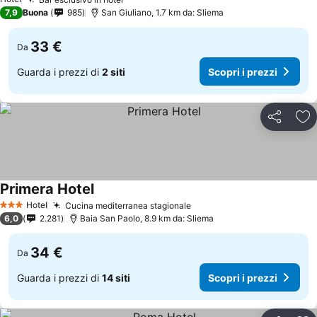
7,9
Buona
985
San Giuliano, 1.7 km da: Sliema
33 €
Da
Guarda i prezzi di
2 siti
Scopri i prezzi
Condividi
Agg
Primera Hotel
Hotel
Cucina mediterranea stagionale
3 Stelle
6,0
2.281
Baia San Paolo, 8.9 km da: Sliema
34 €
Da
Guarda i prezzi di
14 siti
Scopri i prezzi