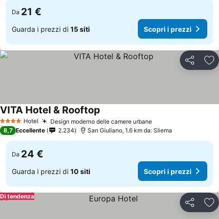
21 €
Da
Guarda i prezzi di
15 siti
Scopri i prezzi
Condividi
Agg
VITA Hotel & Rooftop
Hotel
Design moderno delle camere urbane
4 Stelle
8,7
Eccellente
2.234
San Giuliano, 1.6 km da: Sliema
24 €
Da
Guarda i prezzi di
10 siti
Scopri i prezzi
Di tendenza
Condividi
Agg