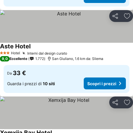
Condividi
Agg
Aste Hotel
Hotel
Interni dal design curato
3 Stelle
9,0
Eccellente
1.772
San Giuliano, 1.6 km da: Sliema
33 €
Da
Guarda i prezzi di
10 siti
Scopri i prezzi
Condividi
Agg
Xemxija Bay Hotel