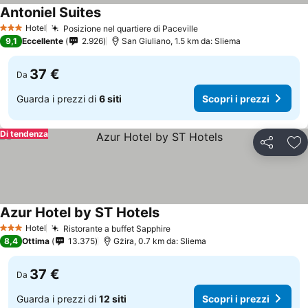
Antoniel Suites
Hotel
Posizione nel quartiere di Paceville
3 Stelle
9,1
Eccellente
2.926
San Giuliano, 1.5 km da: Sliema
37 €
Da
Guarda i prezzi di
6 siti
Scopri i prezzi
Di tendenza
Condividi
Agg
Azur Hotel by ST Hotels
Hotel
Ristorante a buffet Sapphire
3 Stelle
8,4
Ottima
13.375
Gżira, 0.7 km da: Sliema
37 €
Da
Guarda i prezzi di
12 siti
Scopri i prezzi