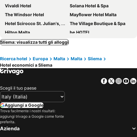
Vivaldi Hotel
Solana Hotel & Spa
The Windsor Hotel
Mayflower Hotel Malta
Hotel Scirocco St. Julian's, Affiliated by Meliá
The Village Boutique & Spa
Hilton Malta
be.HOTEL
InterContinental Malta by IHG
Verdi St George's Bay Marina
Sliema: visualizza tutti gli alloggi
Cavalieri Hotel Malta, a member of Radisson Individuals
Mercure St. Julian's Malta
Ricerca hotel
Europa
Malta
Malta
Sliema
Xemxija Bay Hotel
Beach Garden Hotel
Hotel economici a Sliema
Radisson Blu Resort, Malta St. Julian's
Hotel Levante St. Julian's, Affiliated by Meliá
Damare Resort & SPA
Bayview Hotel by ST Hotels
Facebook
Twitter
Insta
Yo
Salini Resort
Corinthia St George's Bay
Scegli il tuo paese
Osborne Hotel
Maritim Antonine Hotel & Spa
ME Malta
St. Julian's Bay Hotel
Aggiungi a Google
Trova facilmente i nostri risultati:
Bora Bora Ibiza Malta Resort - Music Hotel - Adults Only 18 plus
DoubleTree by Hilton Malta
aggiungi trivago a Google come fonte
Sliema Marina Hotel
Soreda Hotel
preferita.
Azienda
1926 Le Soleil Hotel & Spa
AX ODYCY Hotel