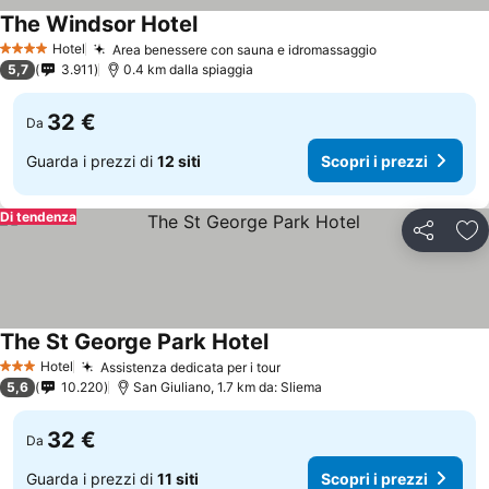
The Windsor Hotel
Hotel
Area benessere con sauna e idromassaggio
4 Stelle
5,7
3.911
0.4 km dalla spiaggia
32 €
Da
Guarda i prezzi di
12 siti
Scopri i prezzi
Di tendenza
Condividi
Agg
The St George Park Hotel
Hotel
Assistenza dedicata per i tour
3 Stelle
5,6
10.220
San Giuliano, 1.7 km da: Sliema
32 €
Da
Guarda i prezzi di
11 siti
Scopri i prezzi