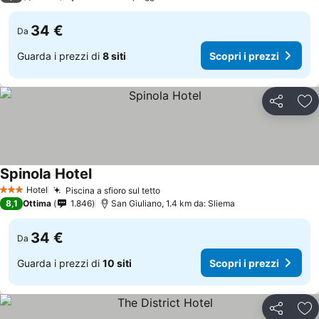
34 €
Da
Guarda i prezzi di
8 siti
Scopri i prezzi
Condividi
Agg
Spinola Hotel
Hotel
Piscina a sfioro sul tetto
3 Stelle
8,1
Ottima
1.846
San Giuliano, 1.4 km da: Sliema
34 €
Da
Guarda i prezzi di
10 siti
Scopri i prezzi
Condividi
Agg