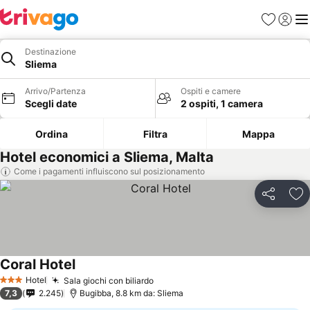
Preferiti
Accedi
Me
Destinazione
Sliema
Arrivo/Partenza
Ospiti e camere
Scegli date
2 ospiti, 1 camera
Ordina
Filtra
Mappa
Hotel economici a Sliema, Malta
Come i pagamenti influiscono sul posizionamento
Condividi
Agg
Coral Hotel
Hotel
Sala giochi con biliardo
3 Stelle
7,3
2.245
Bugibba, 8.8 km da: Sliema