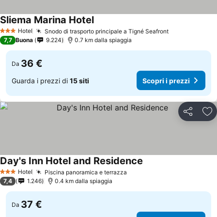
Sliema Marina Hotel
Hotel
Snodo di trasporto principale a Tigné Seafront
3 Stelle
7,7
Buona
9.224
0.7 km dalla spiaggia
36 €
Da
Guarda i prezzi di
15 siti
Scopri i prezzi
Condividi
Agg
Day's Inn Hotel and Residence
Hotel
Piscina panoramica e terrazza
3 Stelle
7,4
1.246
0.4 km dalla spiaggia
37 €
Da