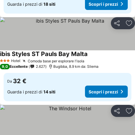
Guarda i prezzi di
18 siti
Scopri i prezzi
Condividi
Agg
ibis Styles ST Pauls Bay Malta
Hotel
Comoda base per esplorare l'isola
3 Stelle
9,0
Eccellente
2.627
Bugibba, 8.9 km da: Sliema
32 €
Da
Guarda i prezzi di
14 siti
Scopri i prezzi
Condividi
Agg