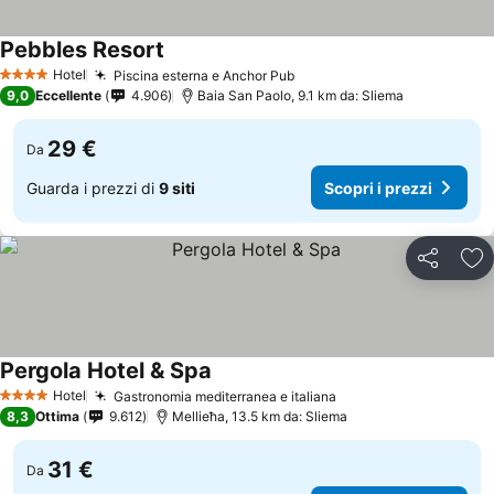
Pebbles Resort
Hotel
Piscina esterna e Anchor Pub
4 Stelle
9,0
Eccellente
4.906
Baia San Paolo, 9.1 km da: Sliema
29 €
Da
Guarda i prezzi di
9 siti
Scopri i prezzi
Condividi
Agg
Pergola Hotel & Spa
Hotel
Gastronomia mediterranea e italiana
4 Stelle
8,3
Ottima
9.612
Mellieħa, 13.5 km da: Sliema
31 €
Da