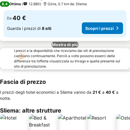
3 Stelle
8,4
Ottima
12.880
Gżira, 0.7 km da: Sliema
40 €
Da
Guarda i prezzi di
8 siti
Scopri i prezzi
Mostra di più
I prezzi e la disponibilità che riceviamo dai siti di prenotazione
cambiano continuamente. Perciò a volte possono esserci delle
differenze tra l’offerta visualizzata su trivago e quella presente sul
sito di prenotazione.
Fascia di prezzo
I prezzi degli hotel economici a Sliema vanno da
‎21 €
a
‎40 €
a
notte.
Sliema: altre strutture