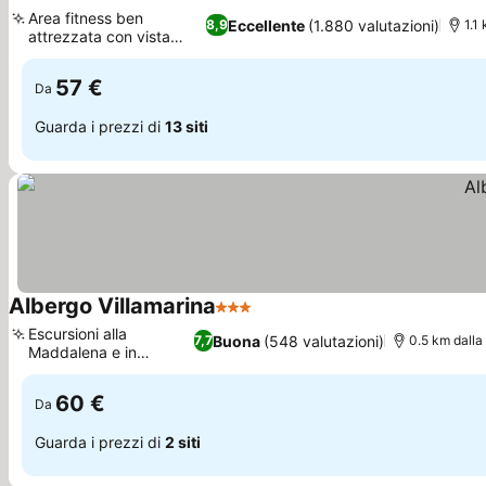
4 Stelle
Area fitness ben
Eccellente
(1.880 valutazioni)
8,9
1.1
attrezzata con vista
piscina
57 €
Da
Guarda i prezzi di
13 siti
Albergo Villamarina
3 Stelle
Escursioni alla
Buona
(548 valutazioni)
7,7
0.5 km dalla
Maddalena e in
Corsica
60 €
Da
Guarda i prezzi di
2 siti