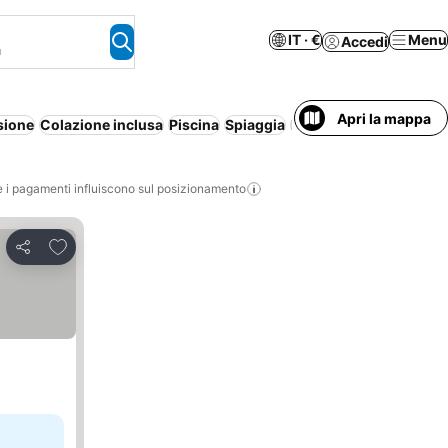
IT · €
Menu
Accedi
a
Apri la mappa
sione
Colazione inclusa
Piscina
Spiaggia
Parcheggio
Intera ca
i pagamenti influiscono sul posizionamento
Aggiungi ai preferiti
Condividi