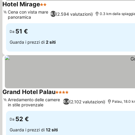
Hotel Mirage
2 Stelle
Cena con vista mare
(2.594 valutazioni)
6,1
0.3 km dalla spiaggi
panoramica
51 €
Da
Guarda i prezzi di
2 siti
Grand Hotel Palau
4 Stelle
Arredamento delle camere
(2.102 valutazioni)
6,4
Palau, 18.0 k
in stile provenzale
52 €
Da
Guarda i prezzi di
12 siti