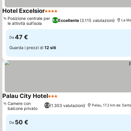
Hotel Excelsior
4 Stelle
Posizione centrale per
Eccellente
(3.115 valutazioni)
8,9
La Ma
le attività sull'isola
47 €
Da
Guarda i prezzi di
12 siti
Palau City Hotel
3 Stelle
Camere con
(1.303 valutazioni)
7,2
Palau, 17.2 km da: Sant
balcone privato
50 €
Da