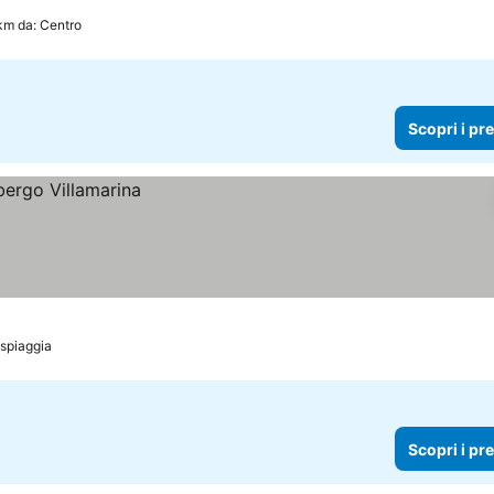
 km da: Centro
Scopri i pr
 spiaggia
Scopri i pr