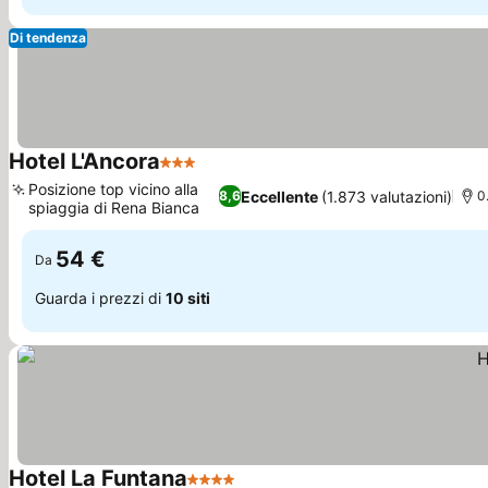
Di tendenza
Hotel L'Ancora
3 Stelle
Posizione top vicino alla
Eccellente
(1.873 valutazioni)
8,6
0
spiaggia di Rena Bianca
54 €
Da
Guarda i prezzi di
10 siti
Hotel La Funtana