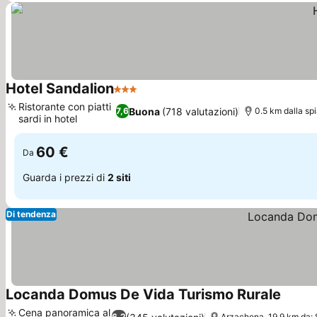
Hotel Sandalion
3 Stelle
Ristorante con piatti
Buona
(718 valutazioni)
7,6
0.5 km dalla sp
sardi in hotel
60 €
Da
Guarda i prezzi di
2 siti
Di tendenza
Locanda Domus De Vida Turismo Rurale
Cena panoramica al
6,2
Arzachena, 19.9 km da: 