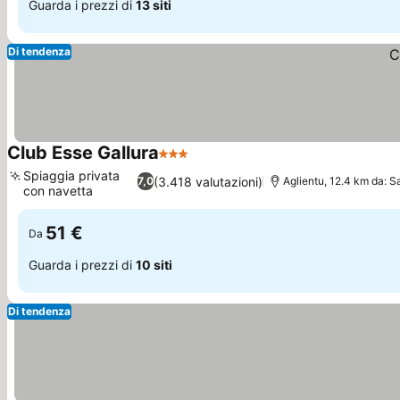
Guarda i prezzi di
13 siti
Di tendenza
Club Esse Gallura
3 Stelle
Spiaggia privata
(3.418 valutazioni)
7,0
Aglientu, 12.4 km da: S
con navetta
51 €
Da
Guarda i prezzi di
10 siti
Di tendenza