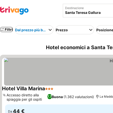
Destinazione
Filtri
Dal prezzo più basso
Prezzo
Posizion
Hotel economici a Santa Ter
Hotel Villa Marina
3 Stelle
Accesso diretto alla
Buona
(1.362 valutazioni)
7,7
La Madda
spiaggia per gli ospiti
44 €
Da