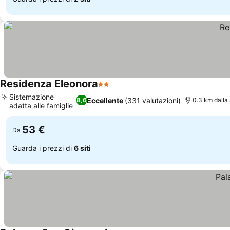
Residenza Eleonora
2 Stelle
Sistemazione
Eccellente
(331 valutazioni)
8,6
0.3 km dalla
adatta alle famiglie
53 €
Da
Guarda i prezzi di
6 siti