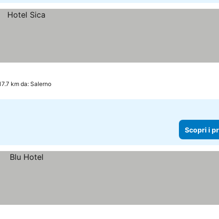
17.7 km da: Salerno
Scopri i p