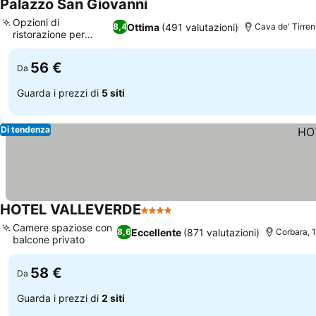
Palazzo San Giovanni
Opzioni di
Ottima
(491 valutazioni)
8,4
Cava de' Tirren
ristorazione per
famiglie
56 €
Da
Guarda i prezzi di
5 siti
Di tendenza
HOTEL VALLEVERDE
4 Stelle
Camere spaziose con
Eccellente
(871 valutazioni)
8,6
Corbara, 
balcone privato
58 €
Da
Guarda i prezzi di
2 siti