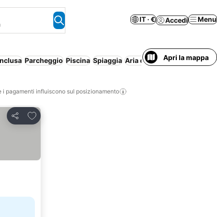
IT · €
Menu
Accedi
a
Apri la mappa
inclusa
Parcheggio
Piscina
Spiaggia
Aria condizionata
Cancella
i pagamenti influiscono sul posizionamento
Aggiungi ai preferiti
Condividi