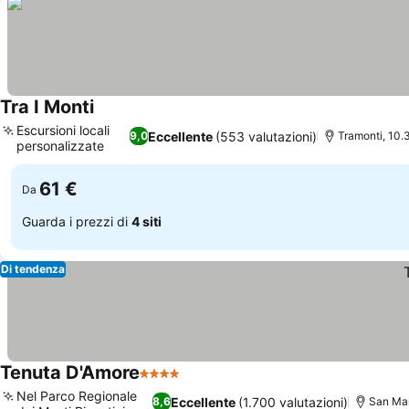
Tra I Monti
Escursioni locali
Eccellente
(553 valutazioni)
9,0
Tramonti, 10.
personalizzate
61 €
Da
Guarda i prezzi di
4 siti
Di tendenza
Tenuta D'Amore
4 Stelle
Nel Parco Regionale
Eccellente
(1.700 valutazioni)
8,6
San Man