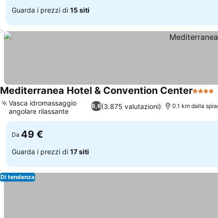
Guarda i prezzi di
15 siti
Mediterranea Hotel & Convention Center
4 Stell
Vasca idromassaggio
(3.875 valutazioni)
6,6
0.1 km dalla spia
angolare rilassante
49 €
Da
Guarda i prezzi di
17 siti
Di tendenza