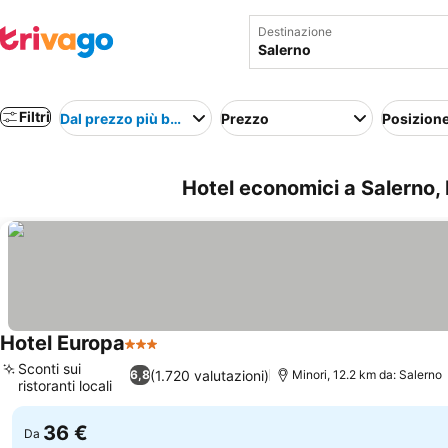
Destinazione
Filtri
Dal prezzo più basso
Prezzo
Posizion
Hotel economici a Salerno, I
Hotel Europa
3 Stelle
Sconti sui
(1.720 valutazioni)
6,8
Minori, 12.2 km da: Salerno
ristoranti locali
36 €
Da