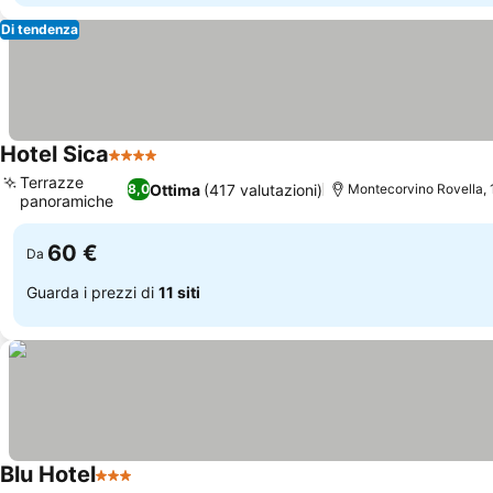
Di tendenza
Hotel Sica
4 Stelle
Terrazze
Ottima
(417 valutazioni)
8,0
Montecorvino Rovella, 
panoramiche
60 €
Da
Guarda i prezzi di
11 siti
Blu Hotel
3 Stelle