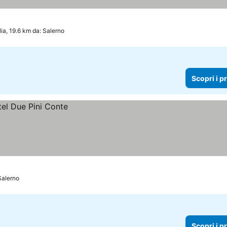
lia, 19.6 km da: Salerno
Scopri i p
Salerno
Scopri i p