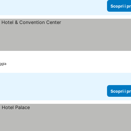
Scopri i p
e
ggia
Scopri i p