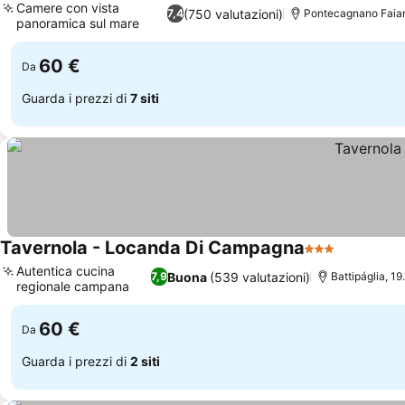
Camere con vista
(750 valutazioni)
7,4
Pontecagnano Faian
panoramica sul mare
60 €
Da
Guarda i prezzi di
7 siti
Tavernola - Locanda Di Campagna
3 Stelle
Autentica cucina
Buona
(539 valutazioni)
7,9
Battipáglia, 19
regionale campana
60 €
Da
Guarda i prezzi di
2 siti