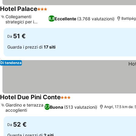
Hotel Palace
3 Stelle
Collegamenti
Eccellente
(3.768 valutazioni)
8,8
Battipág
strategici per i
trasporti
51 €
Da
Guarda i prezzi di
17 siti
Di tendenza
Hotel Due Pini Conte
3 Stelle
Giardino e terrazza
Buona
(513 valutazioni)
7,7
Angri, 17.5 km da: 
accoglienti
52 €
Da
Guarda i prezzi di
2 siti