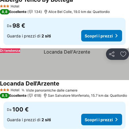
Scopri i prezzi
Hotel
3 Stelle
8,8
Eccellente
134
Alice Bel Colle, 19.0 km da: Quattordio
98 €
Da
Guarda i prezzi di
2 siti
Scopri i prezzi
Di tendenza
Condividi
Agg
Locanda Dell'Arzente
Scopri i prezzi
Hotel
Viste panoramiche dalle camere
Scopri i prezzi
3 Stelle
8,5
Eccellente
618
San Salvatore Monferrato, 15.7 km da: Quattordio
100 €
Da
Guarda i prezzi di
2 siti
Scopri i prezzi