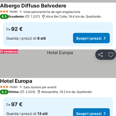
Albergo Diffuso Belvedere
Scopri i prezzi
Hotel
Viste panoramiche da ogni angolazione
Scopri i prezzi
3 Stelle
8,5
Eccellente
1.337
Alice Bel Colle, 19.4 km da: Quattordio
92 €
Da
Guarda i prezzi di
6 siti
Scopri i prezzi
Di tendenza
Condividi
Agg
Hotel Europa
Scopri i prezzi
Hotel
Sala riunioni per eventi
Scopri i prezzi
3 Stelle
8,2
Ottima
2.005
Alessandria, 16.2 km da: Quattordio
97 €
Da
Guarda i prezzi di
13 siti
Scopri i prezzi