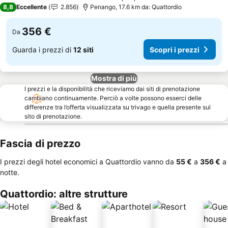
4 Stelle
8,8
Eccellente
2.856
Penango, 17.6 km da: Quattordio
356 €
Da
Guarda i prezzi di
12 siti
Scopri i prezzi
Mostra di più
I prezzi e la disponibilità che riceviamo dai siti di prenotazione
cambiano continuamente. Perciò a volte possono esserci delle
differenze tra l’offerta visualizzata su trivago e quella presente sul
sito di prenotazione.
Fascia di prezzo
I prezzi degli hotel economici a Quattordio vanno da
‎55 €
a
‎356 €
a
notte.
Quattordio: altre strutture