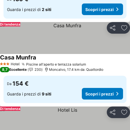
Guarda i prezzi di
2 siti
Scopri i prezzi
Di tendenza
Condividi
Agg
Casa Munfra
Scopri i prezzi
Hotel
Piscine all'aperto e terrazza solarium
Scopri i prezzi
3 Stelle
8,7
Eccellente
230
Moncalvo, 17.4 km da: Quattordio
154 €
Da
Guarda i prezzi di
9 siti
Scopri i prezzi
Di tendenza
Condividi
Agg