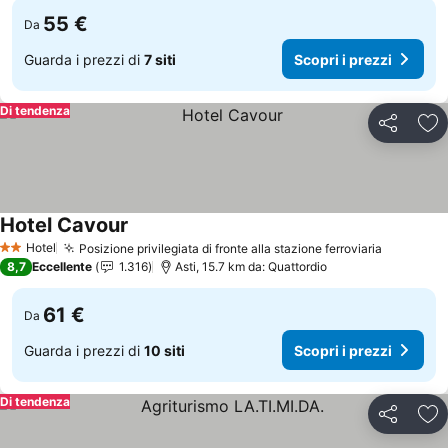
55 €
Da
Guarda i prezzi di
7 siti
Scopri i prezzi
Di tendenza
Condividi
Agg
Hotel Cavour
Scopri i prezzi
Hotel
Posizione privilegiata di fronte alla stazione ferroviaria
Scopri i 
2 Stelle
8,7
Eccellente
1.316
Asti, 15.7 km da: Quattordio
61 €
Da
Guarda i prezzi di
10 siti
Scopri i prezzi
Di tendenza
Condividi
Agg