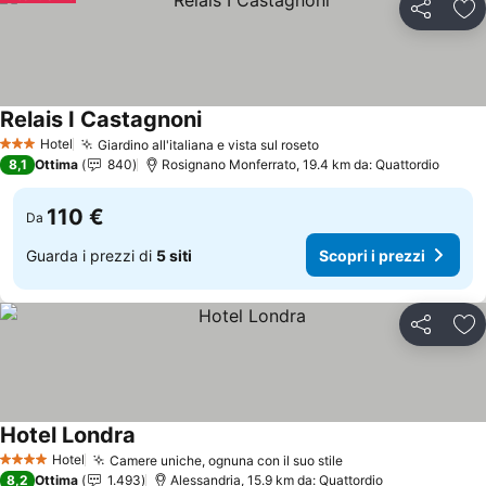
Condividi
Agg
Relais I Castagnoni
Scopri i prezzi
Hotel
Giardino all'italiana e vista sul roseto
Scopri i prezzi
3 Stelle
8,1
Ottima
840
Rosignano Monferrato, 19.4 km da: Quattordio
110 €
Da
Guarda i prezzi di
5 siti
Scopri i prezzi
Condividi
Agg
Hotel Londra
Scopri i prezzi
Hotel
Camere uniche, ognuna con il suo stile
Scopri i prezzi
4 Stelle
8,2
Ottima
1.493
Alessandria, 15.9 km da: Quattordio