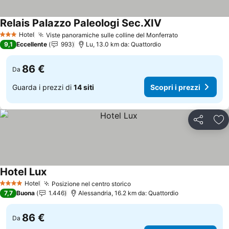
Relais Palazzo Paleologi Sec.XIV
Scopri i prezzi
Hotel
Viste panoramiche sulle colline del Monferrato
Scopri i prez
3 Stelle
9,1
Eccellente
993
Lu, 13.0 km da: Quattordio
86 €
Da
Guarda i prezzi di
14 siti
Scopri i prezzi
Condividi
Agg
Hotel Lux
Scopri i prezzi
Hotel
Posizione nel centro storico
Scopri i prezzi
4 Stelle
7,7
Buona
1.446
Alessandria, 16.2 km da: Quattordio
86 €
Da