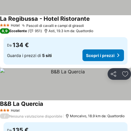
La Regibussa - Hotel Ristorante
Scopri i prezzi
Hotel
Pascoli di cavalli e campi di girasoli
Scopri i prezzi
3 Stelle
8,9
Eccellente
951
Asti, 19.3 km da: Quattordio
134 €
Da
Guarda i prezzi di
5 siti
Scopri i prezzi
Condividi
Agg
B&B La Quercia
Scopri i prezzi
Hotel
3 Stelle
/
Moncalvo, 18.9 km da: Quattordio
Nessuna valutazione disponibile
135 €
Da