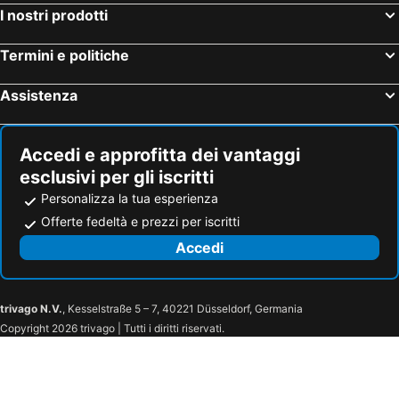
Relais Almaranto
La Fornace
I nostri prodotti
Sunstar Hotel Piemont
Albergo Tenco by Bottega
Termini e politiche
Relais Del Castello Di Oviglio
Mini Hotel
Villa Castelletto
Agorà Hotel
Assistenza
Locanda OSTERIA LA MILONGA
Cascina Desderi
La Locanda di Valbella
Albergo ristorante Da Tunon
Accedi e approfitta dei vantaggi
B&B La Quercia
Locanda dal Giangi
esclusivi per gli iscritti
Locanda del Boscogrande
Marchesi Incisa Winery Lodge
Personalizza la tua esperienza
Cascina Lissona
LA DIMORA del VIANDANTE
Offerte fedeltà e prezzi per iscritti
La Villa Hotel
Relais San Desiderio
Accedi
Poderi Sartoris
trivago N.V.
, Kesselstraße 5 – 7, 40221 Düsseldorf, Germania
Copyright 2026 trivago | Tutti i diritti riservati.