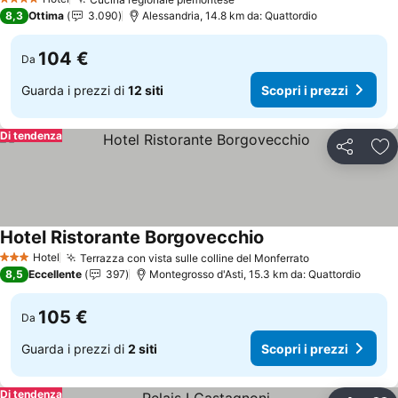
Scopri i prezzi
4 Stelle
8,3
Ottima
3.090
Alessandria, 14.8 km da: Quattordio
104 €
Da
Guarda i prezzi di
12 siti
Scopri i prezzi
Di tendenza
Condividi
Agg
Hotel Ristorante Borgovecchio
Scopri i prezzi
Hotel
Terrazza con vista sulle colline del Monferrato
Scopri i prez
3 Stelle
8,5
Eccellente
397
Montegrosso d'Asti, 15.3 km da: Quattordio
105 €
Da
Guarda i prezzi di
2 siti
Scopri i prezzi
Di tendenza