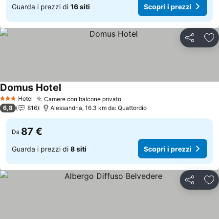
Guarda i prezzi di
16 siti
Scopri i prezzi
Condividi
Agg
Domus Hotel
Scopri i prezzi
Hotel
Camere con balcone privato
Scopri i prezzi
3 Stelle
6,8
816
Alessandria, 16.3 km da: Quattordio
87 €
Da
Guarda i prezzi di
8 siti
Scopri i prezzi
Condividi
Agg