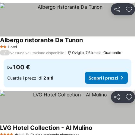
Condividi
Agg
Albergo ristorante Da Tunon
Scopri i prezzi
Hotel
2 Stelle
/
Oviglio, 7.6 km da: Quattordio
Nessuna valutazione disponibile
100 €
Da
Guarda i prezzi di
2 siti
Scopri i prezzi
Condividi
Agg
LVG Hotel Collection - Al Mulino
Scopri i prezzi
Hotel
Cucina regionale piemontese