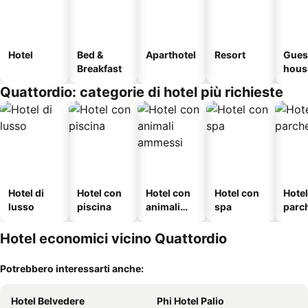
Hotel
Bed &
Aparthotel
Resort
Gues
Breakfast
hous
Quattordio: categorie di hotel più richieste
Hotel di
Hotel con
Hotel con
Hotel con
Hote
lusso
piscina
animali
spa
parc
ammessi
o
Hotel economici vicino Quattordio
Potrebbero interessarti anche:
Hotel Belvedere
Phi Hotel Palio