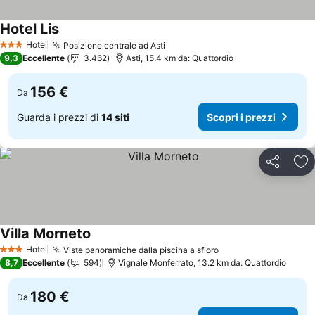
Hotel Lis
Scopri i prezzi
Hotel
Posizione centrale ad Asti
Scopri i prezzi
3 Stelle
9,3
Eccellente
3.462
Asti, 15.4 km da: Quattordio
156 €
Da
Guarda i prezzi di
14 siti
Scopri i prezzi
Condividi
Agg
Villa Morneto
Scopri i prezzi
Hotel
Viste panoramiche dalla piscina a sfioro
Scopri i prezzi
3 Stelle
8,7
Eccellente
594
Vignale Monferrato, 13.2 km da: Quattordio
180 €
Da