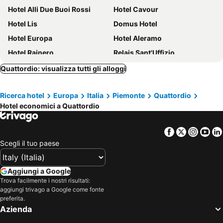
Hotel Alli Due Buoi Rossi
Hotel Cavour
Hotel Lis
Domus Hotel
Hotel Europa
Hotel Aleramo
Hotel Rainero
Relais Sant'Uffizio
Hotel Lux
LVG Hotel Collection - Al Mulino
Quattordio: visualizza tutti gli alloggi
Relais Palazzo Paleologi Sec.XIV
Relais I Castagnoni
Ricerca hotel
Europa
Italia
Piemonte
Quattordio
Albergo Diffuso Belvedere
Albergo Antica Dogana
Hotel economici a Quattordio
Hotel Londra
Tenuta Montemagno Relais & Wines
Relais Villa Prato
Casa Tavasso
Facebook
Twitter
Insta
Yo
Agriturismo LA.TI.MI.DA.
La Tintoria Suites
Scegli il tuo paese
Villa Fontana Relais Suite & Spa
La Cascina Del Castello
Casa Munfra
La Regibussa - Hotel Ristorante
Aggiungi a Google
Trova facilmente i nostri risultati:
Locanda Dell'Arzente
La Fertè Hotel Ristorante
aggiungi trivago a Google come fonte
Villa Morneto
Albergo '900
preferita.
Azienda
Hotel Villa Conte Riccardi
Hotel Ristorante Borgovecchio