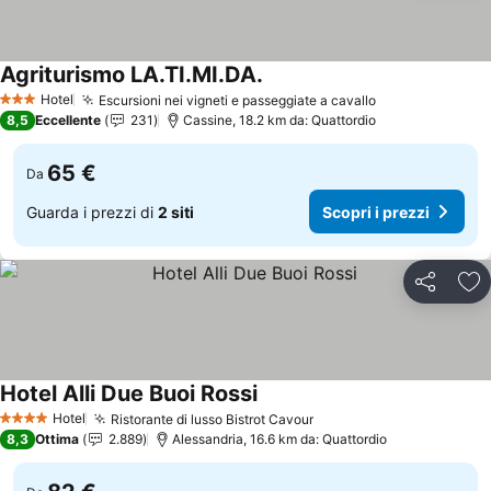
Agriturismo LA.TI.MI.DA.
Scopri i prezzi
Hotel
Escursioni nei vigneti e passeggiate a cavallo
Scopri i prezz
3 Stelle
8,5
Eccellente
231
Cassine, 18.2 km da: Quattordio
65 €
Da
Guarda i prezzi di
2 siti
Scopri i prezzi
Condividi
Agg
Hotel Alli Due Buoi Rossi
Scopri i prezzi
Hotel
Ristorante di lusso Bistrot Cavour
Scopri i prezzi
4 Stelle
8,3
Ottima
2.889
Alessandria, 16.6 km da: Quattordio