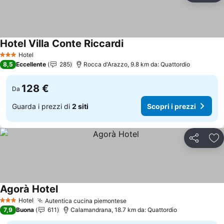
Hotel Villa Conte Riccardi
Scopri i prezzi
Hotel
3 Stelle
8,5
Eccellente
285
Rocca d'Arazzo, 9.8 km da: Quattordio
128 €
Da
Guarda i prezzi di
2 siti
Scopri i prezzi
Condividi
Agg
Agorà Hotel
Scopri i prezzi
Hotel
Autentica cucina piemontese
Scopri i prezzi
3 Stelle
7,9
Buona
611
Calamandrana, 18.7 km da: Quattordio