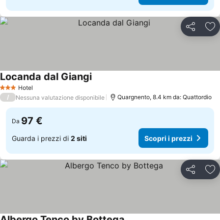
Condividi
Agg
Locanda dal Giangi
Scopri i prezzi
Hotel
3 Stelle
/
Quargnento, 8.4 km da: Quattordio
Nessuna valutazione disponibile
97 €
Da
Guarda i prezzi di
2 siti
Scopri i prezzi
Condividi
Agg
Albergo Tenco by Bottega