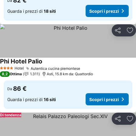
82 €
Da
Guarda i prezzi di
18 siti
Scopri i prezzi
Condividi
Agg
Phi Hotel Palio
Scopri i prezzi
Hotel
Autentica cucina piemontese
Scopri i prezzi
4 Stelle
8,2
Ottima
1.311
Asti, 15.8 km da: Quattordio
86 €
Da
Guarda i prezzi di
16 siti
Scopri i prezzi
Di tendenza
Condividi
Agg