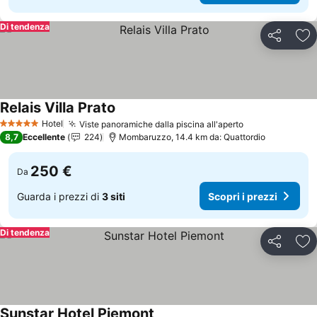
Di tendenza
Condividi
Agg
Relais Villa Prato
Scopri i prezzi
Hotel
Viste panoramiche dalla piscina all'aperto
Scopri i prezz
5 Stelle
8,7
Eccellente
224
Mombaruzzo, 14.4 km da: Quattordio
250 €
Da
Guarda i prezzi di
3 siti
Scopri i prezzi
Di tendenza
Condividi
Agg
Sunstar Hotel Piemont