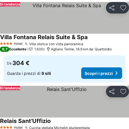
Di tendenza
Condividi
Agg
Villa Fontana Relais Suite & Spa
Scopri i prezzi
Hotel
Villa storica con vista panoramica
Scopri i prezzi
4 Stelle
9,7
Eccellente
1.630
Agliano Terme, 16.9 km da: Quattordio
304 €
Da
Guarda i prezzi di
9 siti
Scopri i prezzi
Di tendenza
Condividi
Agg
Relais Sant'Uffizio
Scopri i prezzi
Hotel
Cucina stellata Michelin pluripremiata
Scopri i prezzi