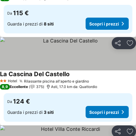
115 €
Da
Guarda i prezzi di
8 siti
Scopri i prezzi
Condividi
Agg
La Cascina Del Castello
Scopri i prezzi
Hotel
Rilassante piscina all'aperto e giardino
Scopri i prezzi
2 Stelle
8,9
Eccellente
375
Asti, 17.0 km da: Quattordio
124 €
Da
Guarda i prezzi di
3 siti
Scopri i prezzi
Condividi
Agg