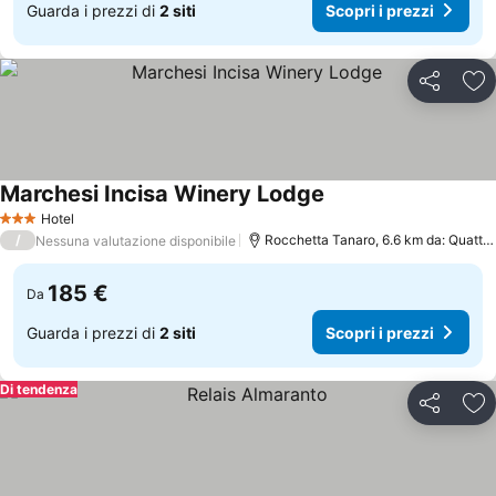
Guarda i prezzi di
2 siti
Scopri i prezzi
Condividi
Agg
Marchesi Incisa Winery Lodge
Scopri i prezzi
Hotel
3 Stelle
/
Rocchetta Tanaro, 6.6 km da: Quattor
Nessuna valutazione disponibile
185 €
Da
Guarda i prezzi di
2 siti
Scopri i prezzi
Di tendenza
Condividi
Agg