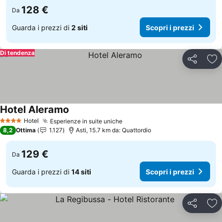
128 €
Da
Guarda i prezzi di
2 siti
Scopri i prezzi
Di tendenza
Condividi
Agg
Hotel Aleramo
Scopri i prezzi
Hotel
Esperienze in suite uniche
Scopri i prezzi
4 Stelle
8,2
Ottima
1.127
Asti, 15.7 km da: Quattordio
129 €
Da
Guarda i prezzi di
14 siti
Scopri i prezzi
Condividi
Agg