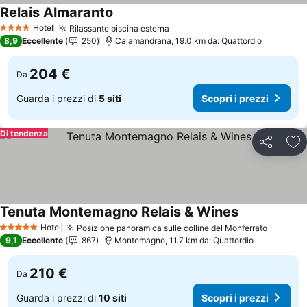
Relais Almaranto
Scopri i prezzi
Hotel
Rilassante piscina esterna
Scopri i prezzi
4 Stelle
8,9
Eccellente
250
Calamandrana, 19.0 km da: Quattordio
204 €
Da
Guarda i prezzi di
5 siti
Scopri i prezzi
Di tendenza
Condividi
Agg
Tenuta Montemagno Relais & Wines
Scopri i prez
Hotel
Posizione panoramica sulle colline del Monferrato
Scopri i
5 Stelle
9,1
Eccellente
867
Montemagno, 11.7 km da: Quattordio
210 €
Da
Guarda i prezzi di
10 siti
Scopri i prezzi