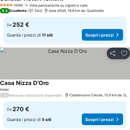
Scopri i prezzi
Hotel
Viste panoramiche su vigneti e valle
Scopri i prezzi
4 Stelle
9,3
Eccellente
542
Isola d'Asti, 18.6 km da: Quattordio
252 €
Da
Guarda i prezzi di
11 siti
Scopri i prezzi
Condividi
Agg
Casa Nizza D'Oro
Scopri i prezzi
Hotel
/
Castelnuovo Calcea, 15.6 km da: Qua
Nessuna valutazione disponibile
270 €
Da
Guarda i prezzi di
5 siti
Scopri i prezzi