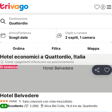
Preferiti
Accedi
Me
Destinazione
Quattordio
Arrivo/Partenza
Ospiti e camere
Scegli date
2 ospiti, 1 camera
Ordina
Filtra
Mappa
Hotel economici a Quattordio, Italia
Come i pagamenti influiscono sul posizionamento
Di tendenza
Condividi
Agg
Hotel Belvedere
Scopri i prezzi
Hotel
Sala colazioni con vista mozzafiato
Scopri i prezzi
3 Stelle
8,5
Eccellente
2.266
Alice Bel Colle, 19.4 km da: Quattordio