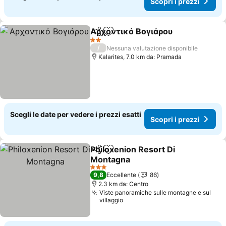
Scopri i prezzi
Αρχοντικό Βογιάρου
Condividi
Aggiungi ai preferiti
Scopr
2 Stelle
/
Nessuna valutazione disponibile
Kalarites, 7.0 km da: Pramada
Scegli le date per vedere i prezzi esatti
Scopri i prezzi
Philoxenion Resort Di
Condividi
Aggiungi ai preferiti
Montagna
Scopri i prezzi
3 Stelle
9,8
Eccellente
86
2.3 km da: Centro
Viste panoramiche sulle montagne e sul
villaggio