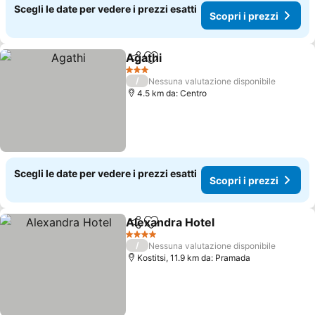
Scegli le date per vedere i prezzi esatti
Scopri i prezzi
Agathi
Condividi
Aggiungi ai preferiti
Scopri i prezzi
3 Stelle
/
Nessuna valutazione disponibile
4.5 km da: Centro
Scegli le date per vedere i prezzi esatti
Scopri i prezzi
Alexandra Hotel
Condividi
Aggiungi ai preferiti
Scopri i p
4 Stelle
/
Nessuna valutazione disponibile
Kostitsi, 11.9 km da: Pramada