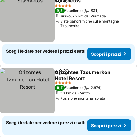
Stavraetos
Condividi
Aggiungi ai preferiti
Scopri i prezzi
5 Stelle
9,2
Eccellente
831
Sirako, 7.9 km da: Pramada
Viste panoramiche sulle montagne
Tzoumerka
Scegli le date per vedere i prezzi esatti
Scopri i prezzi
Orizontes Tzoumerkon
Condividi
Aggiungi ai preferiti
Hotel Resort
Scopri i prezzi
5 Stelle
9,7
Eccellente
2.674
2.3 km da: Centro
Posizione montana isolata
Scopri i prezz
Scegli le date per vedere i prezzi esatti
Scopri i prezzi