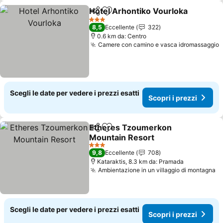
Hotel Arhontiko Vourloka
Condividi
Aggiungi ai preferiti
S
3 Stelle
8,5
Eccellente
322
0.6 km da: Centro
Camere con camino e vasca idromassaggio
S
Scegli le date per vedere i prezzi esatti
Scopri i prezzi
Etheres Tzoumerkon
Condividi
Aggiungi ai preferiti
Mountain Resort
Scopri i prezzi
3 Stelle
9,8
Eccellente
708
Kataraktis, 8.3 km da: Pramada
Ambientazione in un villaggio di montagna
Sc
Scegli le date per vedere i prezzi esatti
Scopri i prezzi