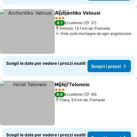
Archontiko Velousi
Condividi
Aggiungi ai preferiti
Scopri 
3 Stelle
9,7
Eccellente
27
Pertouli, 13.1 km da: Pramada
Viste sulle montagne da ogni angolazione
Sc
Scegli le date per vedere i prezzi esatti
Scopri i prezzi
Hotel Teloneio
Condividi
Aggiungi ai preferiti
Scopri i pre
3 Stelle
8,9
Eccellente
46
Plaka, 9.5 km da: Pramada
Scegli le date per vedere i prezzi esatti