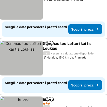
Scegli le date per vedere i prezzi esatti
Scopri i prezzi
Xenonas tou Lefteri kai tis
Condividi
Aggiungi ai preferiti
Loukias
Scopri i prezzi
/
Nessuna valutazione disponibile
Neraida, 15.0 km da: Pramada
Scegli le date per vedere i prezzi esatti
Scopri i prezzi
Enoro
Condividi
Aggiungi ai preferiti
Scopri i prezzi
3 Stelle