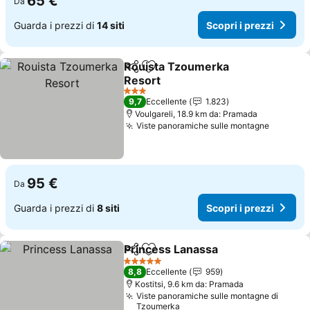
65 €
Da
Guarda i prezzi di
14 siti
Scopri i prezzi
Rouista Tzoumerka
Condividi
Aggiungi ai preferiti
Resort
Scopri i prezzi
3 Stelle
9,7
Eccellente
1.823
Voulgareli, 18.9 km da: Pramada
Viste panoramiche sulle montagne
Scopri i
95 €
Da
Guarda i prezzi di
8 siti
Scopri i prezzi
Princess Lanassa
Condividi
Aggiungi ai preferiti
Scopri i 
5 Stelle
8,8
Eccellente
959
Kostitsi, 9.6 km da: Pramada
Viste panoramiche sulle montagne di
Tzoumerka