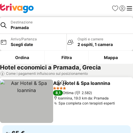
Preferiti
Accedi
Me
Destinazione
Pramada
Arrivo/Partenza
Ospiti e camere
Scegli date
2 ospiti, 1 camera
Ordina
Filtra
Mappa
Hotel economici a Pramada, Grecia
Come i pagamenti influiscono sul posizionamento
Aar Hotel & Spa Ioannina
Condividi
Aggiungi ai preferiti
S
4 Stelle
8,1
Ottima
2.582
Ioannina, 19.0 km da: Pramada
Spa completa con terapisti esperti
Scopri i