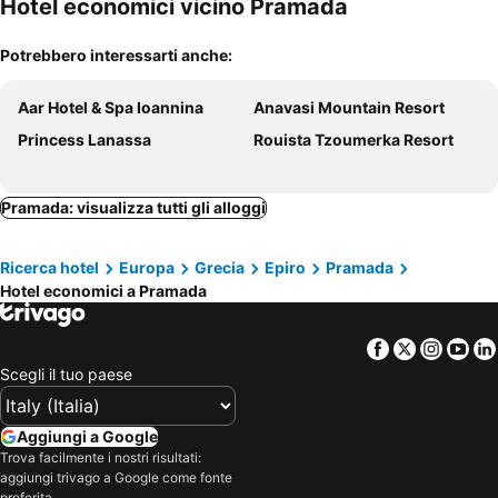
Hotel economici vicino Pramada
Potrebbero interessarti anche:
Aar Hotel & Spa Ioannina
Anavasi Mountain Resort
Princess Lanassa
Rouista Tzoumerka Resort
Pramada: visualizza tutti gli alloggi
Ricerca hotel
Europa
Grecia
Epiro
Pramada
Hotel economici a Pramada
Facebook
Twitter
Insta
Yo
Scegli il tuo paese
Aggiungi a Google
Trova facilmente i nostri risultati:
aggiungi trivago a Google come fonte
preferita.