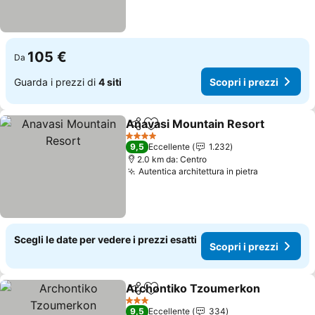
105 €
Da
Guarda i prezzi di
4 siti
Scopri i prezzi
Anavasi Mountain Resort
Condividi
Aggiungi ai preferiti
S
4 Stelle
9,5
Eccellente
1.232
2.0 km da: Centro
Autentica architettura in pietra
Scopri i pr
Scegli le date per vedere i prezzi esatti
Scopri i prezzi
Archontiko Tzoumerkon
Condividi
Aggiungi ai preferiti
Sc
3 Stelle
9,5
Eccellente
334