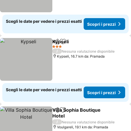
Scegli le date per vedere i prezzi esatti
Scopri i prezzi
Kypseli
Condividi
Aggiungi ai preferiti
Scopri i prezzi
3 Stelle
/
Nessuna valutazione disponibile
Kypseli, 16.7 km da: Pramada
Scegli le date per vedere i prezzi esatti
Scopri i prezzi
Villa Sophia Boutique
Condividi
Aggiungi ai preferiti
Hotel
Scopri i prezzi
/
Nessuna valutazione disponibile
Voulgareli, 19.1 km da: Pramada