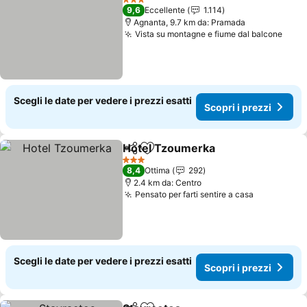
3 Stelle
9,6
Eccellente
1.114
Agnanta, 9.7 km da: Pramada
Vista su montagne e fiume dal balcone
Scopr
Scegli le date per vedere i prezzi esatti
Scopri i prezzi
Hotel Tzoumerka
Condividi
Aggiungi ai preferiti
Scopri i 
3 Stelle
8,4
Ottima
292
2.4 km da: Centro
Pensato per farti sentire a casa
Scopri i p
Scegli le date per vedere i prezzi esatti
Scopri i prezzi