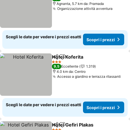
Agnanta, 5.7 km da: Pramada
Organizzazione attività avventura
Scopri i
Scegli le date per vedere i prezzi esatti
Scopri i prezzi
Hotel Koferita
Condividi
Aggiungi ai preferiti
Scopri i prez
3 Stelle
9,5
Eccellente
1.319
4.0 km da: Centro
Accesso a giardino e terrazza rilassanti
Scop
Scegli le date per vedere i prezzi esatti
Scopri i prezzi
Hotel Gefiri Plakas
Condividi
Aggiungi ai preferiti
Scopri i