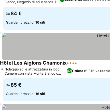
Bianco, Negozio di sci e servizi in
Scopri i prezzi
loco
84 €
Da
Guarda i prezzi di
16 siti
Hôtel Les Aiglons Chamonix
4 Stelle
Scopri i prezzi
Noleggio sci e attrezzatura in loco,
Ottima
(5.316 valutazio
8,4
Camere con vista Monte Bianco o
Scopri i prezzi
Aiguille
85 €
Da
Guarda i prezzi di
16 siti