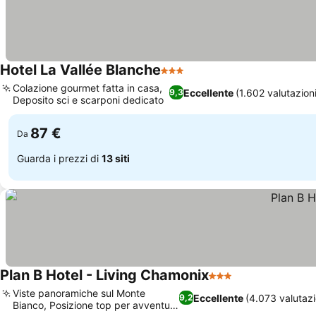
Hotel La Vallée Blanche
3 Stelle
Scopri i prezzi
Colazione gourmet fatta in casa,
Eccellente
(1.602 valutazioni
9,3
Deposito sci e scarponi dedicato
Scopri i prezzi
87 €
Da
Guarda i prezzi di
13 siti
Plan B Hotel - Living Chamonix
3 Stelle
Scopri i prezzi
Viste panoramiche sul Monte
Eccellente
(4.073 valutazi
9,2
Bianco, Posizione top per avventure