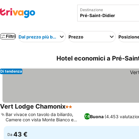
Destinazione
Filtri
Dal prezzo più basso
Prezzo
Posizion
Hotel economici a Pré-Saint-
Di tendenza
Vert Lodge Chamonix
2 Stelle
Scopri i prezzi
Bar vivace con tavolo da biliardo,
Buona
(4.453 valutazio
7,6
Camere con vista Monte Bianco e
Scopri i prezzi
balcone
43 €
Da