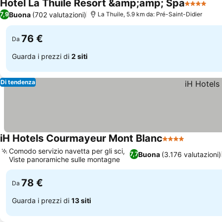
Hotel La Thuile Resort &amp;amp; Spa
4 Stelle
Sco
Buona
(702 valutazioni)
7,9
La Thuile, 5.9 km da: Pré-Saint-Didier
76 €
Da
Guarda i prezzi di
2 siti
Di tendenza
iH Hotels Courmayeur Mont Blanc
4 Stelle
Scopri i 
Comodo servizio navetta per gli sci,
Buona
(3.176 valutazioni)
7,7
Viste panoramiche sulle montagne
Scopri i prezzi
78 €
Da
Guarda i prezzi di
13 siti