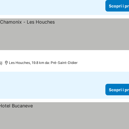
Scopri i p
prezzi
i)
Les Houches, 19.8 km da: Pré-Saint-Didier
Scopri i p