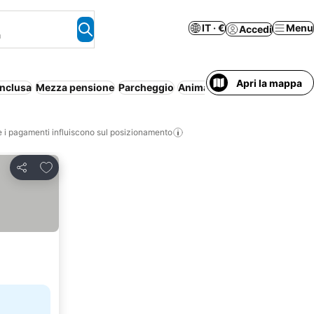
IT · €
Menu
Accedi
a
Apri la mappa
inclusa
Mezza pensione
Parcheggio
Animali ammessi
Piscina
S
i pagamenti influiscono sul posizionamento
Aggiungi ai preferiti
Condividi