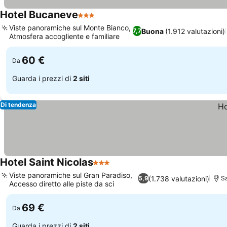
Hotel Bucaneve
3 Stelle
Scopri i prezzi
Viste panoramiche sul Monte Bianco,
Buona
(1.912 valutazioni)
7,7
Atmosfera accogliente e familiare
Scopri i prezzi
60 €
Da
Guarda i prezzi di
2 siti
Di tendenza
Hotel Saint Nicolas
3 Stelle
Scopri i prezzi
Viste panoramiche sul Gran Paradiso,
(1.738 valutazioni)
5,9
Sa
Accesso diretto alle piste da sci
Scopri i prezzi
69 €
Da
Guarda i prezzi di
2 siti