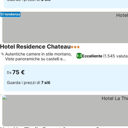
Di tendenza
Hotel Residence Chateau
3 Stelle
Scopri i prezzi
Autentiche camere in stile montano,
Eccellente
(1.545 valuta
9,0
Viste panoramiche su castelli e
Scopri i prezzi
montagne
75 €
Da
Guarda i prezzi di
7 siti