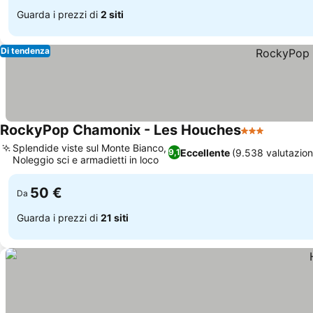
Guarda i prezzi di
2 siti
Di tendenza
RockyPop Chamonix - Les Houches
3 Stelle
Scopri i 
Splendide viste sul Monte Bianco,
Eccellente
(9.538 valutazion
9,1
Noleggio sci e armadietti in loco
Scopri i prezzi
50 €
Da
Guarda i prezzi di
21 siti