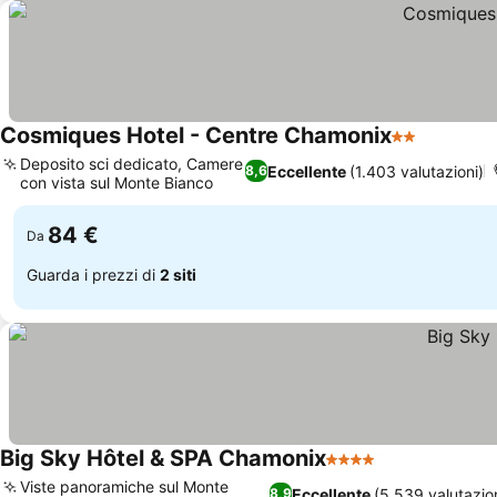
Cosmiques Hotel - Centre Chamonix
2 Stelle
Scopri i 
Deposito sci dedicato, Camere
Eccellente
(1.403 valutazioni)
8,6
con vista sul Monte Bianco
Scopri i prezzi
84 €
Da
Guarda i prezzi di
2 siti
Big Sky Hôtel & SPA Chamonix
4 Stelle
Scopri i prezz
Viste panoramiche sul Monte
Eccellente
(5.539 valutazio
8,9