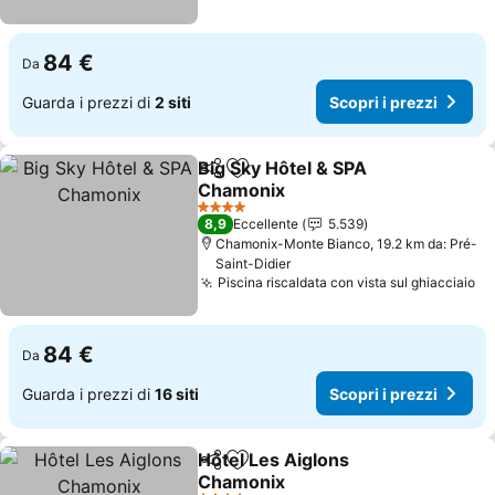
84 €
Da
Guarda i prezzi di
2 siti
Scopri i prezzi
Big Sky Hôtel & SPA
Condividi
Aggiungi ai preferiti
Chamonix
Scopri i prezzi
4 Stelle
8,9
Eccellente
5.539
Chamonix-Monte Bianco, 19.2 km da: Pré-
Saint-Didier
Piscina riscaldata con vista sul ghiacciaio
Sc
84 €
Da
Guarda i prezzi di
16 siti
Scopri i prezzi
Hôtel Les Aiglons
Condividi
Aggiungi ai preferiti
Chamonix