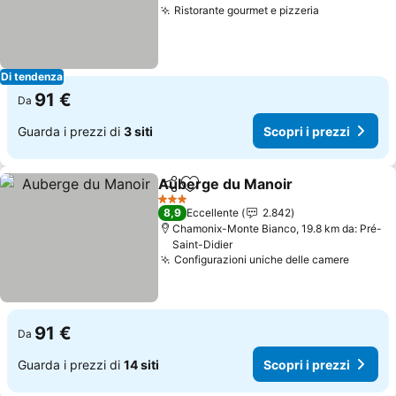
Ristorante gourmet e pizzeria
Scopri i pr
Di tendenza
91 €
Da
Guarda i prezzi di
3 siti
Scopri i prezzi
Auberge du Manoir
Condividi
Aggiungi ai preferiti
Scopri 
3 Stelle
8,9
Eccellente
2.842
Chamonix-Monte Bianco, 19.8 km da: Pré-
Saint-Didier
Configurazioni uniche delle camere
Scopri 
91 €
Da
Guarda i prezzi di
14 siti
Scopri i prezzi