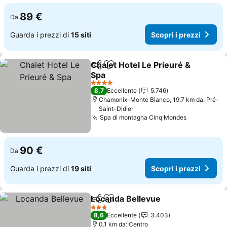
89 €
Da
Guarda i prezzi di
15 siti
Scopri i prezzi
Chalet Hotel Le Prieuré &
Condividi
Aggiungi ai preferiti
Spa
Scopri i prezzi
4 Stelle
8,7
Eccellente
5.746
Chamonix-Monte Bianco, 19.7 km da: Pré-
Saint-Didier
Spa di montagna Cinq Mondes
Scopri i pr
90 €
Da
Guarda i prezzi di
19 siti
Scopri i prezzi
Locanda Bellevue
Condividi
Aggiungi ai preferiti
Scopri i 
3 Stelle
8,6
Eccellente
3.403
0.1 km da: Centro