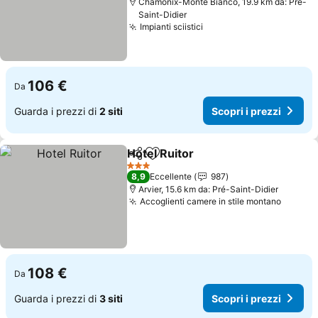
Chamonix-Monte Bianco, 19.9 km da: Pré-
Saint-Didier
Impianti sciistici
Scopri i prezzi
106 €
Da
Guarda i prezzi di
2 siti
Scopri i prezzi
Hotel Ruitor
Condividi
Aggiungi ai preferiti
Scopri i prezzi
3 Stelle
8,9
Eccellente
987
Arvier, 15.6 km da: Pré-Saint-Didier
Accoglienti camere in stile montano
Scopri 
108 €
Da
Guarda i prezzi di
3 siti
Scopri i prezzi