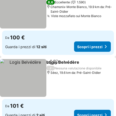
2 Stelle
8,6
Eccellente
1.590
Chamonix-Monte Bianco, 19.9 km da: Pré-
Saint-Didier
Viste mozzafiato sul Monte Bianco
Scopri 
100 €
Da
Guarda i prezzi di
12 siti
Scopri i prezzi
Logis Belvédère
Condividi
Aggiungi ai preferiti
Scopri i p
/
Nessuna valutazione disponibile
Séez, 19.6 km da: Pré-Saint-Didier
101 €
Da
Guarda i prezzi di
2 siti
Scopri i prezzi