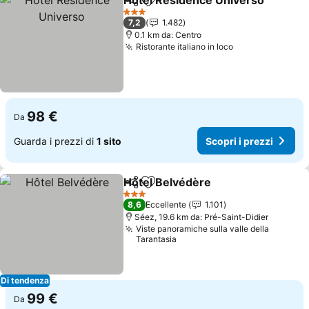
Hotel Residence Universo
Condividi
Aggiungi ai preferiti
3 Stelle
7,2
1.482
0.1 km da: Centro
Ristorante italiano in loco
Scopri i prezzi
98 €
Da
Guarda i prezzi di
1 sito
Scopri i prezzi
Hôtel Belvédère
Condividi
Aggiungi ai preferiti
Scopri i p
3 Stelle
8,6
Eccellente
1.101
Séez, 19.6 km da: Pré-Saint-Didier
Viste panoramiche sulla valle della
Tarantasia
Di tendenza
99 €
Da