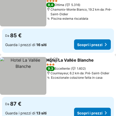
Scopri i prezzi
4 Stelle
8,4
Ottima
5.316
Chamonix-Monte Bianco, 19.2 km da: Pré-
Saint-Didier
Piscina esterna riscaldata
Scopri i prezz
85 €
Da
Guarda i prezzi di
16 siti
Scopri i prezzi
Hotel La Vallée Blanche
Condividi
Aggiungi ai preferiti
Sco
3 Stelle
9,3
Eccellente
1.602
Courmayeur, 6.2 km da: Pré-Saint-Didier
Eccezionale colazione fatta in casa
Scopri 
87 €
Da
Guarda i prezzi di
13 siti
Scopri i prezzi