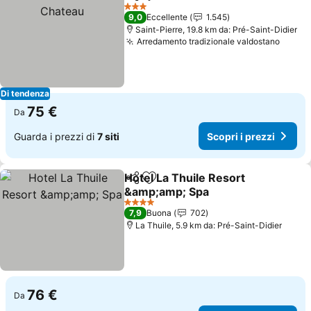
Condividi
Aggiungi ai preferiti
3 Stelle
9,0
Eccellente
1.545
Saint-Pierre, 19.8 km da: Pré-Saint-Didier
Arredamento tradizionale valdostano
Scopri
Di tendenza
75 €
Da
Guarda i prezzi di
7 siti
Scopri i prezzi
Hotel La Thuile Resort
Condividi
Aggiungi ai preferiti
&amp;amp; Spa
Scopri i prezzi
4 Stelle
7,9
Buona
702
La Thuile, 5.9 km da: Pré-Saint-Didier
76 €
Da