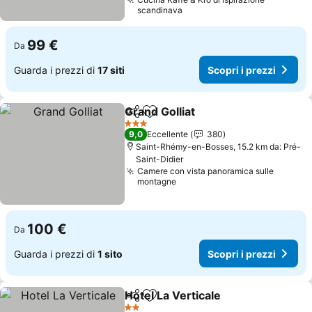
scandinava
99 €
Da
Guarda i prezzi di
17 siti
Scopri i prezzi
Grand Golliat
Condividi
Aggiungi ai preferiti
Scopri i prezz
3 Stelle
9,0
Eccellente
380
Saint-Rhémy-en-Bosses, 15.2 km da: Pré-
Saint-Didier
Camere con vista panoramica sulle
montagne
100 €
Da
Guarda i prezzi di
1 sito
Scopri i prezzi
Hotel La Verticale
Condividi
Aggiungi ai preferiti
Scopri i 