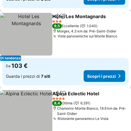
Hotel Les Montagnards
Condividi
Aggiungi ai preferiti
Sco
3 Stelle
9,5
Eccellente
1.040
Morgex, 4.3 km da: Pré-Saint-Didier
Viste panoramiche sul Monte Bianco
Scopri
Di tendenza
103 €
Da
Guarda i prezzi di
7 siti
Scopri i prezzi
Alpina Eclectic Hotel
Condividi
Aggiungi ai preferiti
Scopri
4 Stelle
8,4
Ottima
6.291
Chamonix-Monte Bianco, 19.9 km da: Pré-
Saint-Didier
Ristorante panoramico Le Vista
Scopri i p