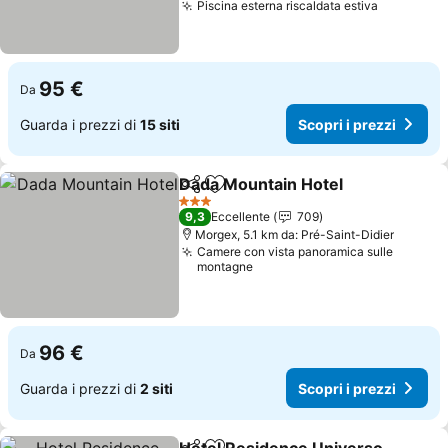
Piscina esterna riscaldata estiva
Scopri i 
95 €
Da
Guarda i prezzi di
15 siti
Scopri i prezzi
Dada Mountain Hotel
Condividi
Aggiungi ai preferiti
Scopr
3 Stelle
9,3
Eccellente
709
Morgex, 5.1 km da: Pré-Saint-Didier
Camere con vista panoramica sulle
montagne
96 €
Da
Guarda i prezzi di
2 siti
Scopri i prezzi