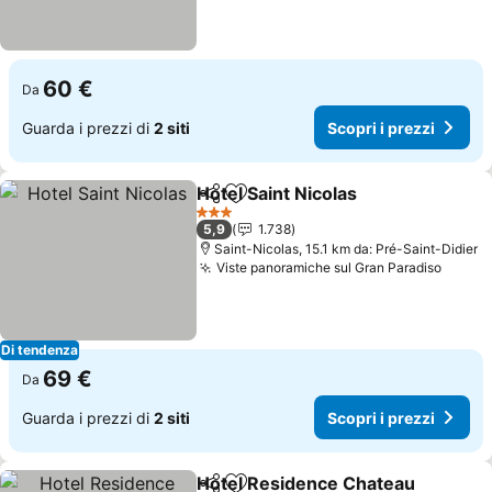
60 €
Da
Guarda i prezzi di
2 siti
Scopri i prezzi
Hotel Saint Nicolas
Condividi
Aggiungi ai preferiti
Scopri i
3 Stelle
5,9
1.738
Saint-Nicolas, 15.1 km da: Pré-Saint-Didier
Viste panoramiche sul Gran Paradiso
Scopri
Di tendenza
69 €
Da
Guarda i prezzi di
2 siti
Scopri i prezzi
Hotel Residence Chateau