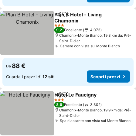
Plan B Hotel - Living
Condividi
Aggiungi ai preferiti
Chamonix
Scopri i prezzi
3 Stelle
9,2
Eccellente
4.073
Chamonix-Monte Bianco, 19.3 km da: Pré-
Saint-Didier
Camere con vista sul Monte Bianco
Scopri 
88 €
Da
Guarda i prezzi di
12 siti
Scopri i prezzi
Hotel Le Faucigny
Condividi
Aggiungi ai preferiti
Scopri i 
3 Stelle
8,8
Eccellente
3.302
Chamonix-Monte Bianco, 19.9 km da: Pré-
Saint-Didier
Spa rilassante con vista sul Monte Bianco
Sc