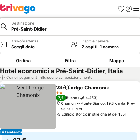
Preferiti
Accedi
Me
Destinazione
Pré-Saint-Didier
Arrivo/Partenza
Ospiti e camere
Scegli date
2 ospiti, 1 camera
Ordina
Filtra
Mappa
Hotel economici a Pré-Saint-Didier, Italia
Come i pagamenti influiscono sul posizionamento
Vert Lodge Chamonix
Condividi
Aggiungi ai preferiti
Scop
2 Stelle
7,6
Buona
4.453
Chamonix-Monte Bianco, 19.8 km da: Pré-
Saint-Didier
Edificio storico in stile chalet del 1851
Scopr
Di tendenza