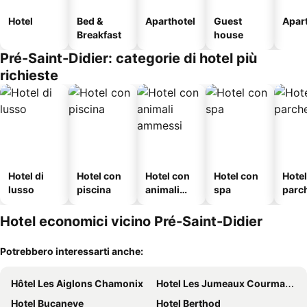
Hotel
Bed &
Aparthotel
Guest
Apar
Breakfast
house
Pré-Saint-Didier: categorie di hotel più
richieste
Hotel di
Hotel con
Hotel con
Hotel con
Hote
lusso
piscina
animali
spa
parc
ammessi
o
Hotel economici vicino Pré-Saint-Didier
Potrebbero interessarti anche:
Hôtel Les Aiglons Chamonix
Hotel Les Jumeaux Courmayeur
Hotel Bucaneve
Hotel Berthod