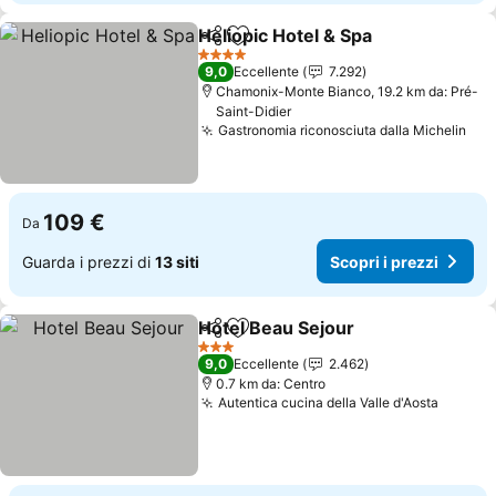
Heliopic Hotel & Spa
Condividi
Aggiungi ai preferiti
Scopri
4 Stelle
9,0
Eccellente
7.292
Chamonix-Monte Bianco, 19.2 km da: Pré-
Saint-Didier
Gastronomia riconosciuta dalla Michelin
Sco
109 €
Da
Guarda i prezzi di
13 siti
Scopri i prezzi
Hotel Beau Sejour
Condividi
Aggiungi ai preferiti
Scopri i
3 Stelle
9,0
Eccellente
2.462
0.7 km da: Centro
Autentica cucina della Valle d'Aosta
Scopri 