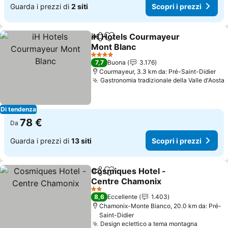
Guarda i prezzi di
2 siti
Scopri i prezzi
iH Hotels Courmayeur
Condividi
Aggiungi ai preferiti
Mont Blanc
Scopri i prezzi
4 Stelle
7,7
Buona
3.176
Courmayeur, 3.3 km da: Pré-Saint-Didier
Gastronomia tradizionale della Valle d'Aosta
S
Di tendenza
78 €
Da
Guarda i prezzi di
13 siti
Scopri i prezzi
Cosmiques Hotel -
Condividi
Aggiungi ai preferiti
Centre Chamonix
Scopri i prezzi
2 Stelle
8,6
Eccellente
1.403
Chamonix-Monte Bianco, 20.0 km da: Pré-
Saint-Didier
Design eclettico a tema montagna
Scopri i