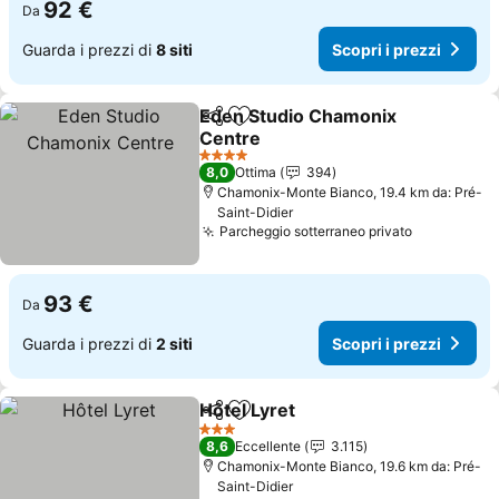
92 €
Da
Guarda i prezzi di
8 siti
Scopri i prezzi
Eden Studio Chamonix
Condividi
Aggiungi ai preferiti
Centre
Scopri i prezzi
4 Stelle
8,0
Ottima
394
Chamonix-Monte Bianco, 19.4 km da: Pré-
Saint-Didier
Parcheggio sotterraneo privato
Scopri i p
93 €
Da
Guarda i prezzi di
2 siti
Scopri i prezzi
Hôtel Lyret
Condividi
Aggiungi ai preferiti
Scopri i prezzi
3 Stelle
8,6
Eccellente
3.115
Chamonix-Monte Bianco, 19.6 km da: Pré-
Saint-Didier