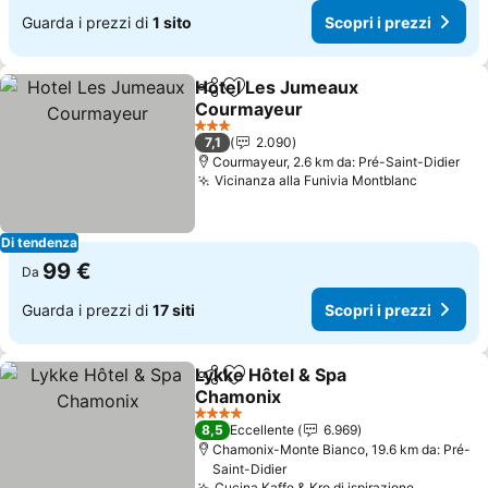
Guarda i prezzi di
1 sito
Scopri i prezzi
Hotel Les Jumeaux
Condividi
Aggiungi ai preferiti
Courmayeur
Scopri i prezzi
3 Stelle
7,1
2.090
Courmayeur, 2.6 km da: Pré-Saint-Didier
Vicinanza alla Funivia Montblanc
Scopri i
Di tendenza
99 €
Da
Guarda i prezzi di
17 siti
Scopri i prezzi
Lykke Hôtel & Spa
Condividi
Aggiungi ai preferiti
Chamonix
Scopri i prezzi
4 Stelle
8,5
Eccellente
6.969
Chamonix-Monte Bianco, 19.6 km da: Pré-
Saint-Didier
Cucina Kaffe & Kro di ispirazione