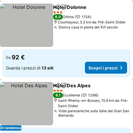
Hotel Dolonne
Condividi
Aggiungi ai preferiti
Scopri i pre
3 Stelle
8,0
Ottima
1.154
Courmayeur, 3.2 km da: Pré-Saint-Didier
Storica casa in pietra del XVI secolo
Scopri 
92 €
Da
Guarda i prezzi di
13 siti
Scopri i prezzi
Hotel Des Alpes
Condividi
Aggiungi ai preferiti
Scopri i p
3 Stelle
9,1
Eccellente
1.066
Saint-Rhémy-en-Bosses, 15.9 km da: Pré-
Saint-Didier
Viste panoramiche sulla Valle del Gran San
Bernardo
Di tendenza