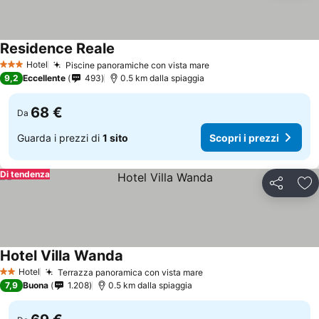
Residence Reale
Hotel
Piscine panoramiche con vista mare
3 Stelle
9,2
Eccellente
493
0.5 km dalla spiaggia
68 €
Da
Guarda i prezzi di
1 sito
Scopri i prezzi
Di tendenza
Condividi
Agg
Hotel Villa Wanda
Hotel
Terrazza panoramica con vista mare
2 Stelle
7,9
Buona
1.208
0.5 km dalla spiaggia