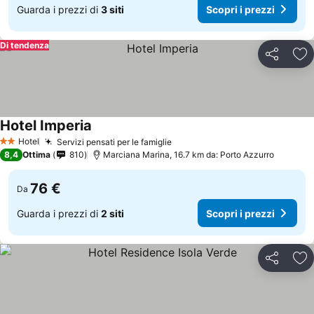
Guarda i prezzi di
3 siti
Scopri i prezzi
Di tendenza
Condividi
Agg
Hotel Imperia
Hotel
Servizi pensati per le famiglie
2 Stelle
8,4
Ottima
810
Marciana Marina, 16.7 km da: Porto Azzurro
76 €
Da
Guarda i prezzi di
2 siti
Scopri i prezzi
Condividi
Agg