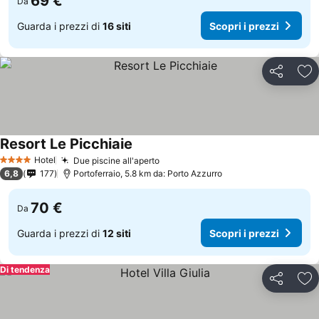
69 €
Da
Guarda i prezzi di
16 siti
Scopri i prezzi
Condividi
Agg
Resort Le Picchiaie
Hotel
Due piscine all'aperto
4 Stelle
6,8
177
Portoferraio, 5.8 km da: Porto Azzurro
70 €
Da
Guarda i prezzi di
12 siti
Scopri i prezzi
Di tendenza
Condividi
Agg