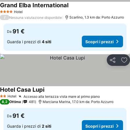
Grand Elba International
Hotel
4 Stelle
/
Scarlino, 1.3 km da: Porto Azzurro
Nessuna valutazione disponibile
91 €
Da
Guarda i prezzi di
4 siti
Scopri i prezzi
Condividi
Agg
Hotel Casa Lupi
Hotel
Accesso alla terrazza vista mare al primo piano
2 Stelle
8,2
Ottima
481
Marciana Marina, 17.0 km da: Porto Azzurro
91 €
Da
Guarda i prezzi di
2 siti
Scopri i prezzi