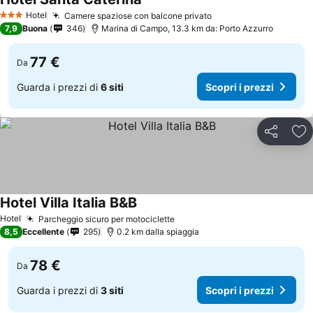
Hotel
Camere spaziose con balcone privato
3 Stelle
7,9
Buona
346
Marina di Campo, 13.3 km da: Porto Azzurro
77 €
Da
Guarda i prezzi di
6 siti
Scopri i prezzi
Condividi
Agg
Hotel Villa Italia B&B
Hotel
Parcheggio sicuro per motociclette
8,5
Eccellente
295
0.2 km dalla spiaggia
78 €
Da
Guarda i prezzi di
3 siti
Scopri i prezzi