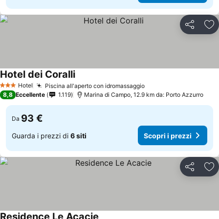
Condividi
Agg
Hotel dei Coralli
Hotel
Piscina all'aperto con idromassaggio
3 Stelle
8,8
Eccellente
1.119
Marina di Campo, 12.9 km da: Porto Azzurro
93 €
Da
Guarda i prezzi di
6 siti
Scopri i prezzi
Condividi
Agg
Residence Le Acacie