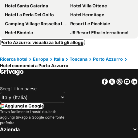
Hotel Santa Caterina
Hotel Villa Ottone
Hotel La Perla Del Golfo
Hotel Hermitage
Camping Village Rosselba Le Palme
Resort Le Picchiaie
Hotel Biodola
JR Resort Elba International
Hotel Baia Imperiale
Hotel Capo Di Stella
Porto Azzurro: visualizza tutti gli alloggi
Cala di Mola
Hotel Plaza
Ricerca hotel
Europa
Italia
Toscana
Porto Azzurro
Hotel Montecristo
Hotel Residence Isola Verde
Hotel economici a Porto Azzurro
Hotel Del Golfo
Eden Park Hotel
Hotel Select
Hotel Marina 2
Facebook
Twitter
Insta
Yo
Casa Campanella Resort
Hotel Villa Wanda
Scegli il tuo paese
Hotel Villa Rodriguez
Hotel Delfino
Hotel Airone isola d'Elba
Hotel Villa Giulia
Aggiungi a Google
Trova facilmente i nostri risultati:
Hotel Danila
TH Ortano - Ortano Mare Village
aggiungi trivago a Google come fonte
Hotel Fabricia
Hotel Dino
preferita.
Azienda
Albergo Ape Elbana
Hotel Viticcio