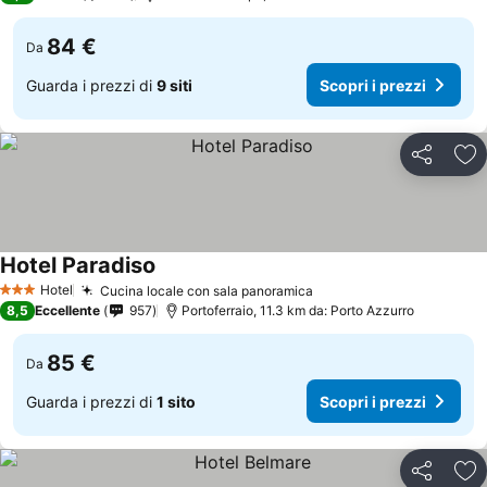
84 €
Da
Guarda i prezzi di
9 siti
Scopri i prezzi
Condividi
Agg
Hotel Paradiso
Hotel
Cucina locale con sala panoramica
3 Stelle
8,5
Eccellente
957
Portoferraio, 11.3 km da: Porto Azzurro
85 €
Da
Guarda i prezzi di
1 sito
Scopri i prezzi
Condividi
Agg