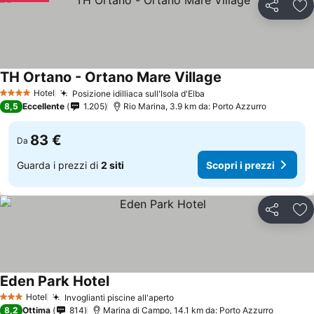
Condividi
Agg
TH Ortano - Ortano Mare Village
Hotel
Posizione idilliaca sull'Isola d'Elba
4 Stelle
8,5
Eccellente
1.205
Rio Marina, 3.9 km da: Porto Azzurro
83 €
Da
Guarda i prezzi di
2 siti
Scopri i prezzi
Condividi
Agg
Eden Park Hotel
Hotel
Invoglianti piscine all'aperto
3 Stelle
8,2
Ottima
814
Marina di Campo, 14.1 km da: Porto Azzurro