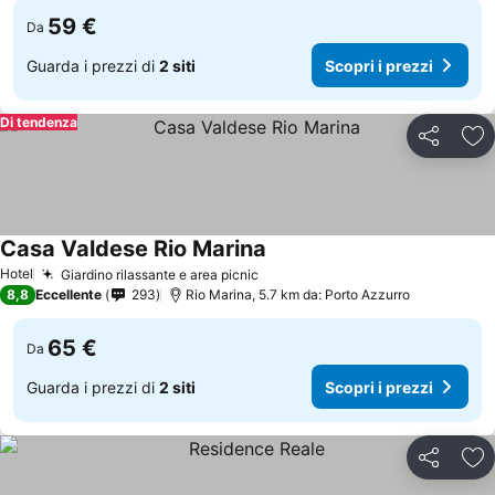
59 €
Da
Guarda i prezzi di
2 siti
Scopri i prezzi
Di tendenza
Condividi
Agg
Casa Valdese Rio Marina
Hotel
Giardino rilassante e area picnic
8,8
Eccellente
293
Rio Marina, 5.7 km da: Porto Azzurro
65 €
Da
Guarda i prezzi di
2 siti
Scopri i prezzi
Condividi
Agg