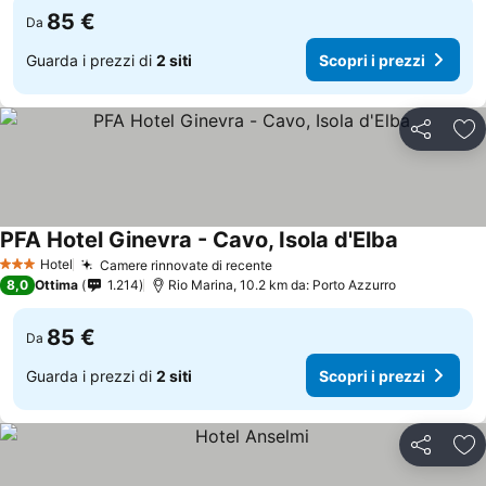
85 €
Da
Guarda i prezzi di
2 siti
Scopri i prezzi
Condividi
Agg
PFA Hotel Ginevra - Cavo, Isola d'Elba
Hotel
Camere rinnovate di recente
3 Stelle
8,0
Ottima
1.214
Rio Marina, 10.2 km da: Porto Azzurro
85 €
Da
Guarda i prezzi di
2 siti
Scopri i prezzi
Condividi
Agg