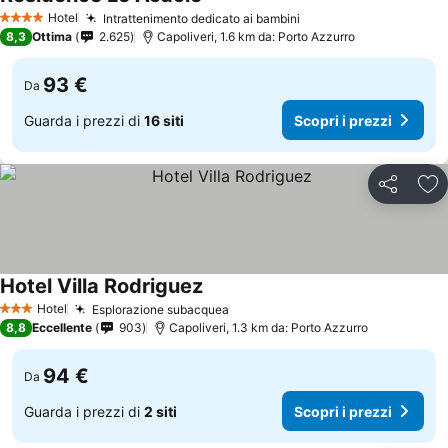
Hotel
Intrattenimento dedicato ai bambini
4 Stelle
8,3
Ottima
2.625
Capoliveri, 1.6 km da: Porto Azzurro
93 €
Da
Guarda i prezzi di
16 siti
Scopri i prezzi
Condividi
Agg
Hotel Villa Rodriguez
Hotel
Esplorazione subacquea
3 Stelle
8,8
Eccellente
903
Capoliveri, 1.3 km da: Porto Azzurro
94 €
Da
Guarda i prezzi di
2 siti
Scopri i prezzi