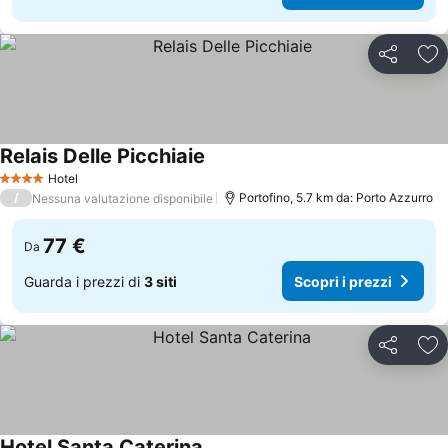
Condividi
Agg
Relais Delle Picchiaie
Hotel
4 Stelle
/
Portofino, 5.7 km da: Porto Azzurro
Nessuna valutazione disponibile
77 €
Da
Guarda i prezzi di
3 siti
Scopri i prezzi
Condividi
Agg
Hotel Santa Caterina