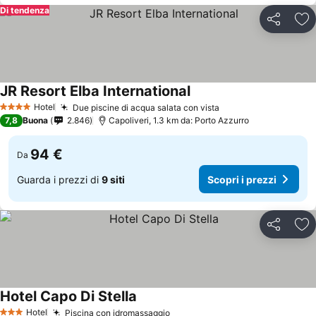
Di tendenza
Condividi
Agg
JR Resort Elba International
Hotel
Due piscine di acqua salata con vista
4 Stelle
7,8
Buona
2.846
Capoliveri, 1.3 km da: Porto Azzurro
94 €
Da
Guarda i prezzi di
9 siti
Scopri i prezzi
Condividi
Agg
Hotel Capo Di Stella
Hotel
Piscina con idromassaggio