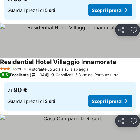
Guarda i prezzi di
5 siti
Scopri i prezzi
Condividi
Agg
Residential Hotel Villaggio Innamorata
Hotel
Ristorante Lo Scialà sulla spiaggia
3 Stelle
8,5
Eccellente
1.044
Capoliveri, 5.3 km da: Porto Azzurro
90 €
Da
Guarda i prezzi di
2 siti
Scopri i prezzi
Condividi
Agg