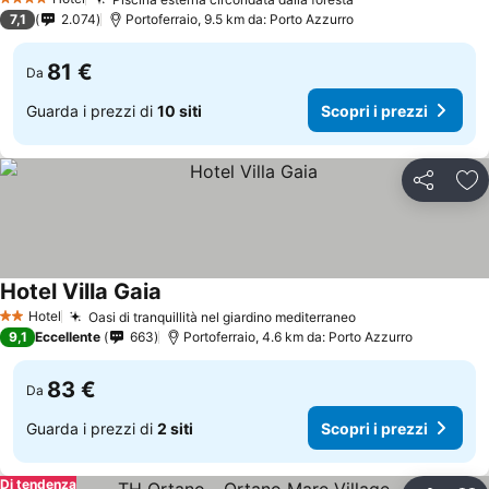
4 Stelle
7,1
2.074
Portoferraio, 9.5 km da: Porto Azzurro
81 €
Da
Guarda i prezzi di
10 siti
Scopri i prezzi
Condividi
Agg
Hotel Villa Gaia
Hotel
Oasi di tranquillità nel giardino mediterraneo
2 Stelle
9,1
Eccellente
663
Portoferraio, 4.6 km da: Porto Azzurro
83 €
Da
Guarda i prezzi di
2 siti
Scopri i prezzi
Di tendenza