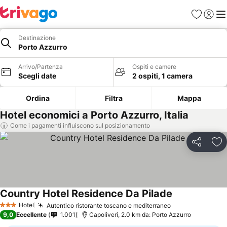
Preferiti
Accedi
Me
Destinazione
Porto Azzurro
Arrivo/Partenza
Ospiti e camere
Scegli date
2 ospiti, 1 camera
Ordina
Filtra
Mappa
Hotel economici a Porto Azzurro, Italia
Come i pagamenti influiscono sul posizionamento
Condividi
Agg
Country Hotel Residence Da Pilade
Hotel
Autentico ristorante toscano e mediterraneo
3 Stelle
9,0
Eccellente
1.001
Capoliveri, 2.0 km da: Porto Azzurro