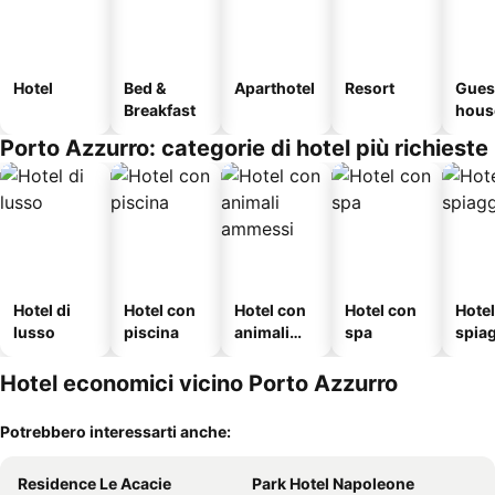
Hotel
Bed &
Aparthotel
Resort
Gues
Breakfast
hous
Porto Azzurro: categorie di hotel più richieste
Hotel di
Hotel con
Hotel con
Hotel con
Hotel
lusso
piscina
animali
spa
spia
ammessi
Hotel economici vicino Porto Azzurro
Potrebbero interessarti anche:
Residence Le Acacie
Park Hotel Napoleone