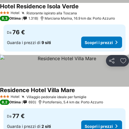
Hotel Residence Isola Verde
Hotel
Ristorante ispirato alla Toscana
3 Stelle
8,3
Ottima
1.318
Marciana Marina, 16.9 km da: Porto Azzurro
76 €
Da
Guarda i prezzi di
9 siti
Scopri i prezzi
Condividi
Agg
Residence Hotel Villa Mare
Hotel
Villaggio pedonale ideale per famiglie
3 Stelle
8,2
Ottima
693
Portoferraio, 5.4 km da: Porto Azzurro
77 €
Da
Guarda i prezzi di
2 siti
Scopri i prezzi