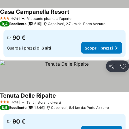
Casa Campanella Resort
Hotel
Rilassante piscina all'aperto
3 Stelle
9,4
Eccellente
615
Capoliveri, 2.7 km da: Porto Azzurro
90 €
Da
Guarda i prezzi di
6 siti
Scopri i prezzi
Condividi
Agg
Tenuta Delle Ripalte
Hotel
Tanti ristoranti diversi
3 Stelle
8,5
Eccellente
1.346
Capoliveri, 5.4 km da: Porto Azzurro
90 €
Da