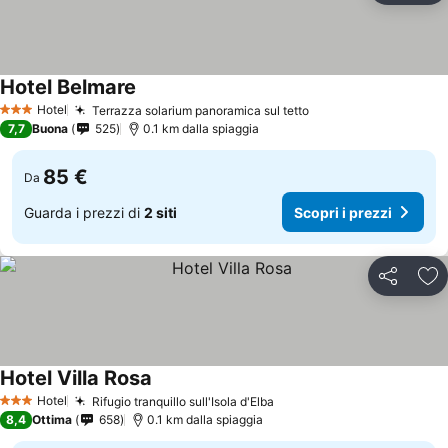
Hotel Belmare
Hotel
Terrazza solarium panoramica sul tetto
3 Stelle
7,7
Buona
525
0.1 km dalla spiaggia
85 €
Da
Guarda i prezzi di
2 siti
Scopri i prezzi
Condividi
Agg
Hotel Villa Rosa
Hotel
Rifugio tranquillo sull'Isola d'Elba
3 Stelle
8,4
Ottima
658
0.1 km dalla spiaggia