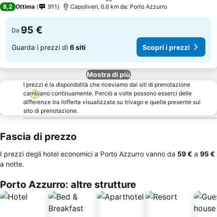
3 Stelle
8,2
Ottima
911
Capoliveri, 6.6 km da: Porto Azzurro
95 €
Da
Guarda i prezzi di
6 siti
Scopri i prezzi
Mostra di più
I prezzi e la disponibilità che riceviamo dai siti di prenotazione
cambiano continuamente. Perciò a volte possono esserci delle
differenze tra l’offerta visualizzata su trivago e quella presente sul
sito di prenotazione.
Fascia di prezzo
I prezzi degli hotel economici a Porto Azzurro vanno da
‎59 €
a
‎95 €
a notte.
Porto Azzurro: altre strutture