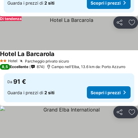
Guarda i prezzi di
2 siti
Scopri i prezzi
Di tendenza
Condividi
Agg
Hotel La Barcarola
Hotel
Parcheggio privato sicuro
2 Stelle
8,5
Eccellente
874
Campo nell'Elba, 13.6 km da: Porto Azzurro
91 €
Da
Guarda i prezzi di
2 siti
Scopri i prezzi
Condividi
Agg