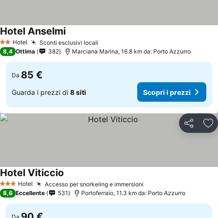
Hotel Anselmi
Hotel
Sconti esclusivi locali
2 Stelle
8,4
Ottima
382
Marciana Marina, 16.8 km da: Porto Azzurro
85 €
Da
Guarda i prezzi di
8 siti
Scopri i prezzi
Condividi
Agg
Hotel Viticcio
Hotel
Accesso per snorkeling e immersioni
3 Stelle
8,6
Eccellente
531
Portoferraio, 11.3 km da: Porto Azzurro
90 €
Da