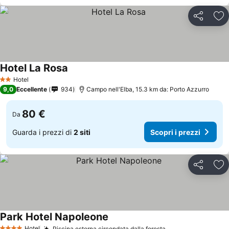
Condividi
Agg
Hotel La Rosa
Hotel
2 Stelle
9,0
Eccellente
934
Campo nell'Elba, 15.3 km da: Porto Azzurro
80 €
Da
Guarda i prezzi di
2 siti
Scopri i prezzi
Condividi
Agg
Park Hotel Napoleone
Hotel
Piscina esterna circondata dalla foresta