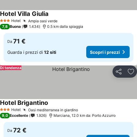
Hotel Villa Giulia
Hotel
Ampia oasi verde
3 Stelle
7,8
Buona
1.434
0.5 km dalla spiaggia
71 €
Da
Guarda i prezzi di
12 siti
Scopri i prezzi
Di tendenza
Condividi
Agg
Hotel Brigantino
Hotel
Oasi mediterranea in giardino
3 Stelle
9,0
Eccellente
1.926
Marciana, 12.0 km da: Porto Azzurro
72 €
Da