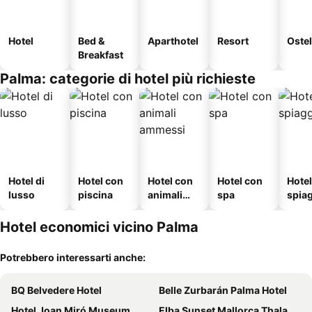
Hotel
Bed &
Aparthotel
Resort
Ostel
Breakfast
Palma: categorie di hotel più richieste
Hotel di
Hotel con
Hotel con
Hotel con
Hotel
lusso
piscina
animali
spa
spia
ammessi
Hotel economici vicino Palma
Potrebbero interessarti anche:
BQ Belvedere Hotel
Belle Zurbarán Palma Hotel
Hotel Joan Miró Museum
Elba Sunset Mallorca Thalasso Spa