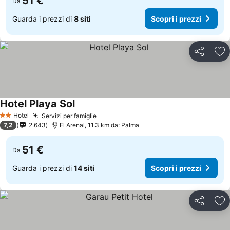
51 €
Da
Guarda i prezzi di
8 siti
Scopri i prezzi
Condividi
Agg
Hotel Playa Sol
Hotel
Servizi per famiglie
2 Stelle
7,2
2.643
El Arenal, 11.3 km da: Palma
51 €
Da
Guarda i prezzi di
14 siti
Scopri i prezzi
Condividi
Agg