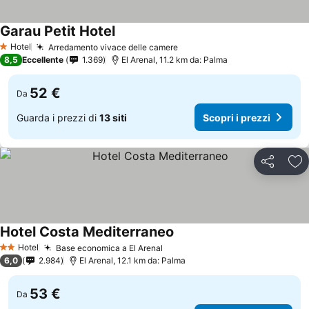
Garau Petit Hotel
Hotel
Arredamento vivace delle camere
1 Stelle
8,5
Eccellente
1.369
El Arenal, 11.2 km da: Palma
52 €
Da
Guarda i prezzi di
13 siti
Scopri i prezzi
Condividi
Agg
Hotel Costa Mediterraneo
Hotel
Base economica a El Arenal
2 Stelle
6,0
2.984
El Arenal, 12.1 km da: Palma
53 €
Da