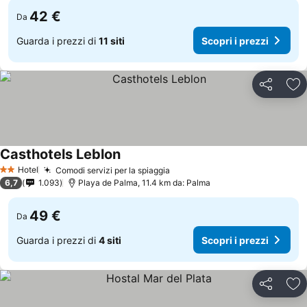
42 €
Da
Guarda i prezzi di
11 siti
Scopri i prezzi
Condividi
Agg
Casthotels Leblon
Hotel
Comodi servizi per la spiaggia
2 Stelle
6,7
1.093
Playa de Palma, 11.4 km da: Palma
49 €
Da
Guarda i prezzi di
4 siti
Scopri i prezzi
Condividi
Agg