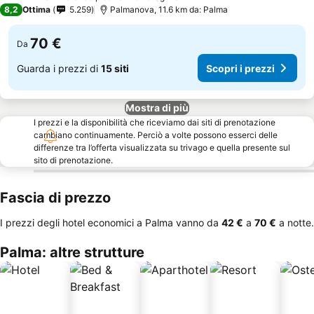
3 Stelle
8,2
Ottima
5.259
Palmanova, 11.6 km da: Palma
70 €
Da
Guarda i prezzi di
15 siti
Scopri i prezzi
Mostra di più
I prezzi e la disponibilità che riceviamo dai siti di prenotazione
cambiano continuamente. Perciò a volte possono esserci delle
differenze tra l’offerta visualizzata su trivago e quella presente sul
sito di prenotazione.
Fascia di prezzo
I prezzi degli hotel economici a Palma vanno da
‎42 €
a
‎70 €
a notte.
Palma: altre strutture