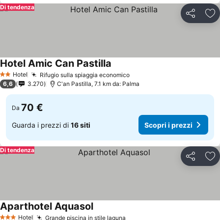
Di tendenza
Condividi
Agg
Hotel Amic Can Pastilla
Hotel
Rifugio sulla spiaggia economico
2 Stelle
6,6
3.270
C'an Pastilla, 7.1 km da: Palma
70 €
Da
Guarda i prezzi di
16 siti
Scopri i prezzi
Di tendenza
Condividi
Agg
Aparthotel Aquasol
Hotel
Grande piscina in stile laguna