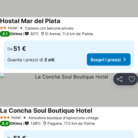
Hostal Mar del Plata
Hotel
Camere con balcone privato
2 Stelle
8,1
Ottima
827
El Arenal, 11.4 km da: Palma
51 €
Da
Guarda i prezzi di
2 siti
Scopri i prezzi
Condividi
Agg
La Concha Soul Boutique Hotel
Hotel
Atmosfera boutique d'ispirazione vintage
3 Stelle
8,4
Ottima
1.981
Paguera, 17.0 km da: Palma