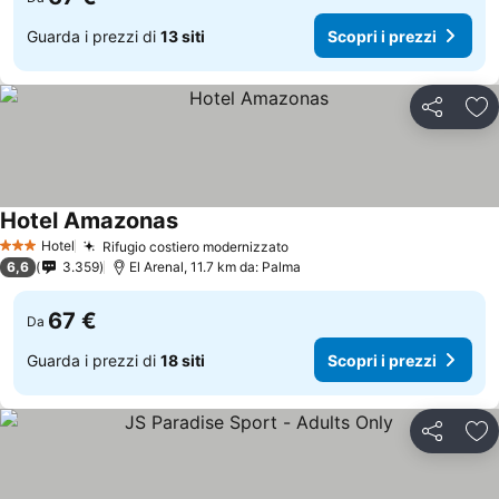
Guarda i prezzi di
13 siti
Scopri i prezzi
Condividi
Agg
Hotel Amazonas
Hotel
Rifugio costiero modernizzato
3 Stelle
6,6
3.359
El Arenal, 11.7 km da: Palma
67 €
Da
Guarda i prezzi di
18 siti
Scopri i prezzi
Condividi
Agg