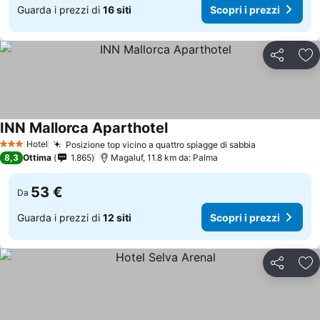
Guarda i prezzi di
16 siti
Scopri i prezzi
Condividi
Agg
INN Mallorca Aparthotel
Hotel
Posizione top vicino a quattro spiagge di sabbia
3 Stelle
8,3
Ottima
1.865
Magaluf, 11.8 km da: Palma
53 €
Da
Guarda i prezzi di
12 siti
Scopri i prezzi
Condividi
Agg