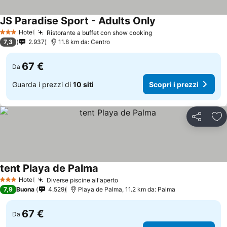
JS Paradise Sport - Adults Only
Hotel
Ristorante a buffet con show cooking
3 Stelle
7,3
2.937
11.8 km da: Centro
67 €
Da
Guarda i prezzi di
10 siti
Scopri i prezzi
Condividi
Agg
tent Playa de Palma
Hotel
Diverse piscine all'aperto
3 Stelle
7,9
Buona
4.529
Playa de Palma, 11.2 km da: Palma
67 €
Da