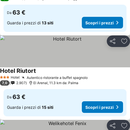
63 €
Da
Guarda i prezzi di
13 siti
Scopri i prezzi
Condividi
Agg
Hotel Riutort
Hotel
Autentico ristorante a buffet spagnolo
3 Stelle
7,0
2.907
El Arenal, 11.3 km da: Palma
63 €
Da
Guarda i prezzi di
15 siti
Scopri i prezzi
Condividi
Agg