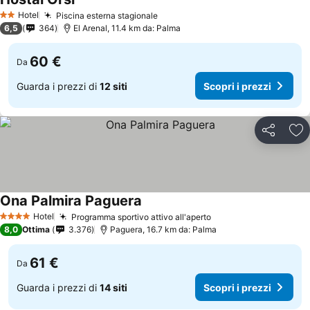
Hotel
Piscina esterna stagionale
2 Stelle
6,5
364
El Arenal, 11.4 km da: Palma
60 €
Da
Guarda i prezzi di
12 siti
Scopri i prezzi
Condividi
Agg
Ona Palmira Paguera
Hotel
Programma sportivo attivo all'aperto
4 Stelle
8,0
Ottima
3.376
Paguera, 16.7 km da: Palma
61 €
Da
Guarda i prezzi di
14 siti
Scopri i prezzi