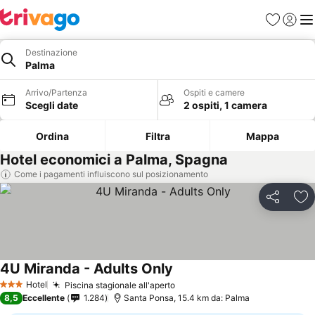
Preferiti
Accedi
Me
Destinazione
Palma
Arrivo/Partenza
Ospiti e camere
Scegli date
2 ospiti, 1 camera
Ordina
Filtra
Mappa
Hotel economici a Palma, Spagna
Come i pagamenti influiscono sul posizionamento
Condividi
Agg
4U Miranda - Adults Only
Hotel
Piscina stagionale all'aperto
3 Stelle
8,5
Eccellente
1.284
Santa Ponsa, 15.4 km da: Palma