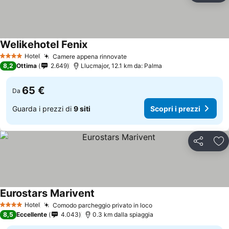
Welikehotel Fenix
Hotel
Camere appena rinnovate
4 Stelle
8,2
Ottima
2.649
Llucmajor, 12.1 km da: Palma
65 €
Da
Guarda i prezzi di
9 siti
Scopri i prezzi
Condividi
Agg
Eurostars Marivent
Hotel
Comodo parcheggio privato in loco
4 Stelle
8,5
Eccellente
4.043
0.3 km dalla spiaggia