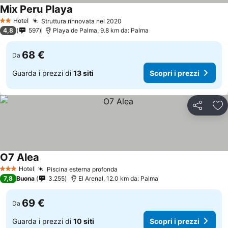
Mix Peru Playa
Hotel
Struttura rinnovata nel 2020
2 Stelle
4,8
597
Playa de Palma, 9.8 km da: Palma
68 €
Da
Guarda i prezzi di
13 siti
Scopri i prezzi
Condividi
Agg
O7 Alea
Hotel
Piscina esterna profonda
3 Stelle
7,8
Buona
3.255
El Arenal, 12.0 km da: Palma
69 €
Da
Guarda i prezzi di
10 siti
Scopri i prezzi