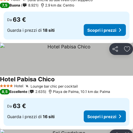
3 Stelle
7,5
Buona
8.921
2.9 km da: Centro
63 €
Da
Guarda i prezzi di
18 siti
Scopri i prezzi
Condividi
Agg
Hotel Pabisa Chico
Hotel
Lounge bar chic per cocktail
4 Stelle
8,5
Eccellente
2.635
Playa de Palma, 10.1 km da: Palma
63 €
Da
Guarda i prezzi di
16 siti
Scopri i prezzi