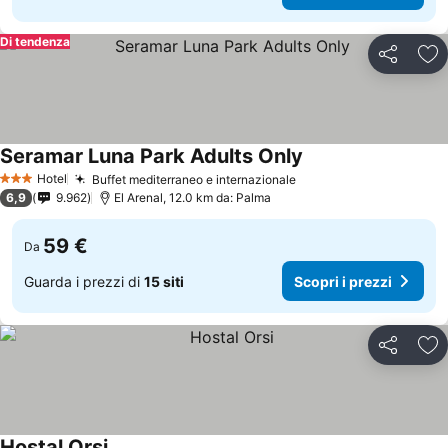
Di tendenza
Condividi
Agg
Seramar Luna Park Adults Only
Hotel
Buffet mediterraneo e internazionale
3 Stelle
6,9
9.962
El Arenal, 12.0 km da: Palma
59 €
Da
Guarda i prezzi di
15 siti
Scopri i prezzi
Condividi
Agg
Hostal Orsi