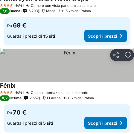
Hotel
Camere con vista panoramica sul mare
4 Stelle
7,6
Buona
6.293
Magaluf, 11.5 km da: Palma
69 €
Da
Guarda i prezzi di
15 siti
Scopri i prezzi
Condividi
Agg
Fénix
Hotel
Cucina internazionale al ristorante
4 Stelle
8,2
Ottima
2.557
El Arenal, 12.0 km da: Palma
70 €
Da
Guarda i prezzi di
5 siti
Scopri i prezzi