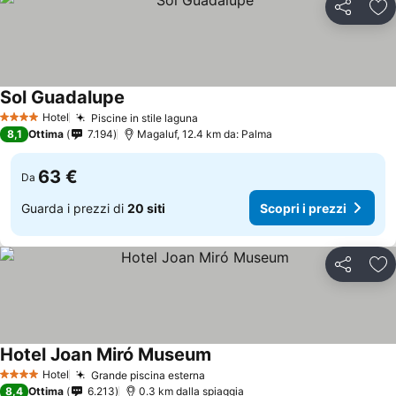
Condividi
Agg
Sol Guadalupe
Hotel
Piscine in stile laguna
4 Stelle
8,1
Ottima
7.194
Magaluf, 12.4 km da: Palma
63 €
Da
Guarda i prezzi di
20 siti
Scopri i prezzi
Condividi
Agg
Hotel Joan Miró Museum
Hotel
Grande piscina esterna
4 Stelle
8,4
Ottima
6.213
0.3 km dalla spiaggia