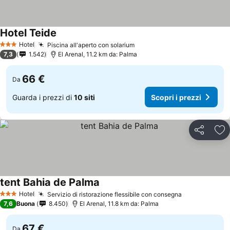
Hotel Teide
Hotel
Piscina all'aperto con solarium
3 Stelle
7,3
1.542
El Arenal, 11.2 km da: Palma
66 €
Da
Guarda i prezzi di
10 siti
Scopri i prezzi
Condividi
Agg
tent Bahia de Palma
Hotel
Servizio di ristorazione flessibile con consegna
3 Stelle
7,6
Buona
8.450
El Arenal, 11.8 km da: Palma
67 €
Da