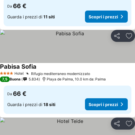
66 €
Da
Guarda i prezzi di
11 siti
Scopri i prezzi
Condividi
Agg
Pabisa Sofia
Hotel
Rifugio mediterraneo modernizzato
4 Stelle
7,5
Buona
5.834
Playa de Palma, 10.0 km da: Palma
66 €
Da
Guarda i prezzi di
18 siti
Scopri i prezzi
Condividi
Agg