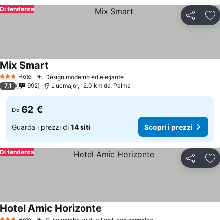
Di tendenza
Condividi
Agg
Mix Smart
Hotel
Design moderno ed elegante
3 Stelle
7,1
992
Llucmajor, 12.0 km da: Palma
62 €
Da
Guarda i prezzi di
14 siti
Scopri i prezzi
Di tendenza
Condividi
Agg
Hotel Amic Horizonte
Hotel
Suite uniche su due livelli con soppalco