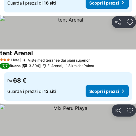
Guarda i prezzi di
16 siti
Scopri i prezzi
Condividi
Agg
tent Arenal
Hotel
Viste mediterranee dai piani superiori
3 Stelle
7,7
Buona
3.394
El Arenal, 11.8 km da: Palma
68 €
Da
Guarda i prezzi di
13 siti
Scopri i prezzi
Condividi
Agg