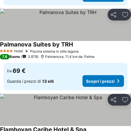
Condividi
Agg
Palmanova Suites by TRH
Hotel
Piscina esterna in stile laguna
4 Stelle
7,6
Buona
3.878
Palmanova, 11.4 km da: Palma
69 €
Da
Guarda i prezzi di
13 siti
Scopri i prezzi
Condividi
Agg
Flamboyan Caribe Hotel & Spa