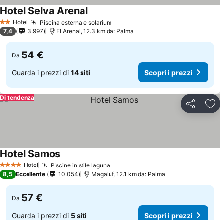
Hotel Selva Arenal
Hotel
Piscina esterna e solarium
2 Stelle
7,4
3.997
El Arenal, 12.3 km da: Palma
54 €
Da
Guarda i prezzi di
14 siti
Scopri i prezzi
Di tendenza
Condividi
Agg
Hotel Samos
Hotel
Piscine in stile laguna
4 Stelle
8,5
Eccellente
10.054
Magaluf, 12.1 km da: Palma
57 €
Da
Guarda i prezzi di
5 siti
Scopri i prezzi