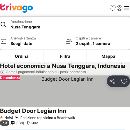
Preferiti
Accedi
Me
Destinazione
Nusa Tenggara
Arrivo/Partenza
Ospiti e camere
Scegli date
2 ospiti, 1 camera
Ordina
Filtra
Mappa
Hotel economici a Nusa Tenggara, Indonesia
Come i pagamenti influiscono sul posizionamento
Di tendenza
Condividi
Agg
Budget Door Legian Inn
Scopri i prezzi
Hotel
Posizione top vicino a Beachwalk
Scopri i prezzi
1 Stelle
7,3
339
Kuta