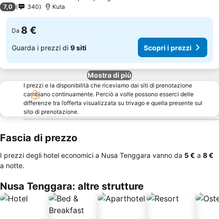
3 Stelle
7,0
340
Kuta
8 €
Da
Guarda i prezzi di
9 siti
Scopri i prezzi
Mostra di più
I prezzi e la disponibilità che riceviamo dai siti di prenotazione
cambiano continuamente. Perciò a volte possono esserci delle
differenze tra l’offerta visualizzata su trivago e quella presente sul
sito di prenotazione.
Fascia di prezzo
I prezzi degli hotel economici a Nusa Tenggara vanno da
‎5 €
a
‎8 €
a notte.
Nusa Tenggara: altre strutture