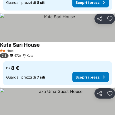
Guarda i prezzi di
8 siti
Scopri i prezzi
Condividi
Agg
Kuta Sari House
Scopri i prezzi
Hotel
2 Stelle
7,3
672
Kuta
8 €
Da
Guarda i prezzi di
7 siti
Scopri i prezzi
Condividi
Agg