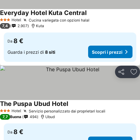
Everyday Hotel Kuta Central
Scopri i prezzi
Hotel
Cucina variegata con opzioni halal
Scopri i prezzi
3 Stelle
7,4
2.907
Kuta
8 €
Da
Guarda i prezzi di
8 siti
Scopri i prezzi
Condividi
Agg
The Puspa Ubud Hotel
Scopri i prezzi
Hotel
Servizio personalizzato dai proprietari locali
Scopri i prezzi
3 Stelle
7,7
Buona
494
Ubud
8 €
Da