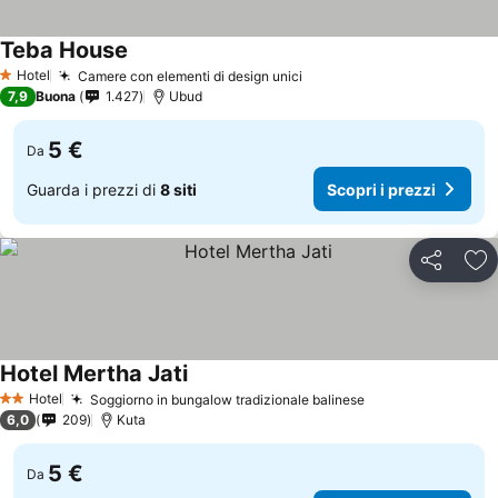
Teba House
Scopri i prezzi
Hotel
Camere con elementi di design unici
Scopri i prezzi
1 Stelle
7,9
Buona
1.427
Ubud
5 €
Da
Guarda i prezzi di
8 siti
Scopri i prezzi
Condividi
Agg
Hotel Mertha Jati
Scopri i prezzi
Hotel
Soggiorno in bungalow tradizionale balinese
Scopri i prezzi
2 Stelle
6,0
209
Kuta
5 €
Da