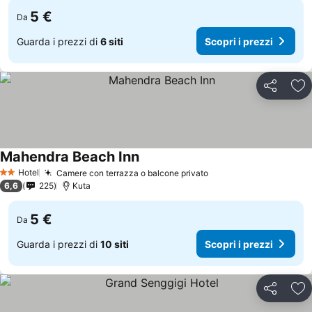
5 €
Da
Guarda i prezzi di
6 siti
Scopri i prezzi
Condividi
Agg
Mahendra Beach Inn
Scopri i prezzi
Hotel
Camere con terrazza o balcone privato
Scopri i prezzi
2 Stelle
6,6
225
Kuta
5 €
Da
Guarda i prezzi di
10 siti
Scopri i prezzi
Condividi
Agg