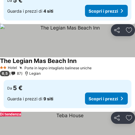
5 €
Da
Guarda i prezzi di
4 siti
Scopri i prezzi
Condividi
Agg
The Legian Mas Beach Inn
Scopri i prezzi
Hotel
Porte in legno intagliato balinese uniche
Scopri i prezzi
2 Stelle
6,5
87
Legian
5 €
Da
Guarda i prezzi di
9 siti
Scopri i prezzi
Di tendenza
Condividi
Agg