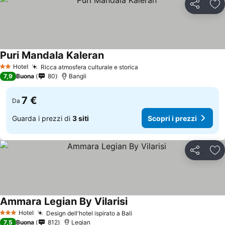
Condividi
Agg
Puri Mandala Kaleran
Scopri i prezzi
Hotel
Ricca atmosfera culturale e storica
Scopri i prezzi
2 Stelle
7,9
Buona
80
Bangli
7 €
Da
Guarda i prezzi di
3 siti
Scopri i prezzi
Condividi
Agg
Ammara Legian By Vilarisi
Scopri i prezzi
Hotel
Design dell'hotel ispirato a Bali
Scopri i prezzi
3 Stelle
7,5
Buona
812
Legian