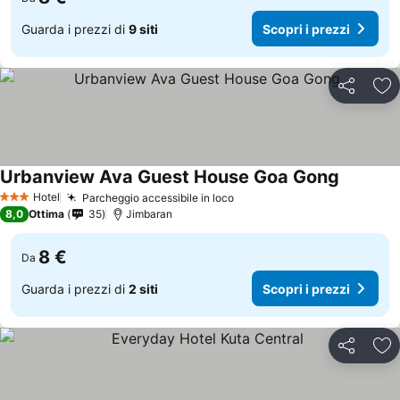
Guarda i prezzi di
9 siti
Scopri i prezzi
Condividi
Agg
Urbanview Ava Guest House Goa Gong
Scopri i 
Hotel
Parcheggio accessibile in loco
Scopri i prezzi
3 Stelle
8,0
Ottima
35
Jimbaran
8 €
Da
Guarda i prezzi di
2 siti
Scopri i prezzi
Condividi
Agg