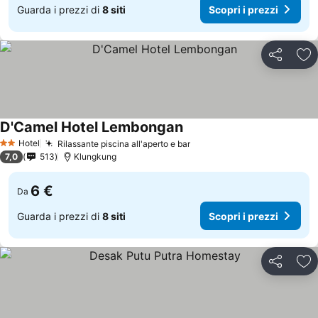
Guarda i prezzi di
8 siti
Scopri i prezzi
Condividi
Agg
D'Camel Hotel Lembongan
Scopri i prezzi
Hotel
Rilassante piscina all'aperto e bar
Scopri i prezzi
2 Stelle
7,0
513
Klungkung
6 €
Da
Guarda i prezzi di
8 siti
Scopri i prezzi
Condividi
Agg