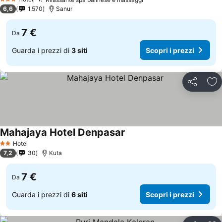
Scopri i prezzi
3 Stelle
6,6
1.570
Sanur
7 €
Da
Guarda i prezzi di
3 siti
Scopri i prezzi
Condividi
Agg
Mahajaya Hotel Denpasar
Scopri i prezzi
Hotel
2 Stelle
7,2
30
Kuta
7 €
Da
Guarda i prezzi di
6 siti
Scopri i prezzi