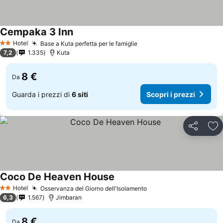
Cempaka 3 Inn
Scopri i prezzi
Hotel
Base a Kuta perfetta per le famiglie
Scopri i prezzi
2 Stelle
7,2
1.335
Kuta
8 €
Da
Guarda i prezzi di
6 siti
Scopri i prezzi
Condividi
Agg
Coco De Heaven House
Scopri i prezzi
Hotel
Osservanza del Giorno dell'Isolamento
Scopri i prezzi
2 Stelle
6,3
1.567
Jimbaran
8 €
Da