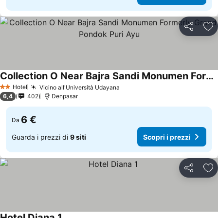
Condividi
Agg
Collection O Near Bajra Sandi Monumen Formerly Grand Pondok Puri Ayu
Scopri i prezzi
Hotel
Vicino all'Università Udayana
Scopri i prezzi
2 Stelle
6,4
402
Denpasar
6 €
Da
Guarda i prezzi di
9 siti
Scopri i prezzi
Condividi
Agg
Hotel Diana 1