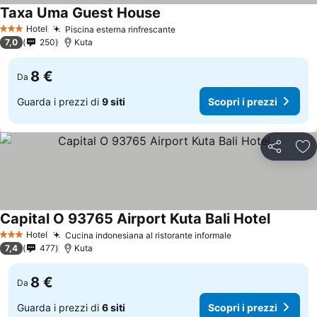
Taxa Uma Guest House
Scopri i prezzi
Hotel
Piscina esterna rinfrescante
Scopri i prezzi
3 Stelle
7,0
250
Kuta
8 €
Da
Guarda i prezzi di
9 siti
Scopri i prezzi
Condividi
Agg
Capital O 93765 Airport Kuta Bali Hotel
Scopri i 
Hotel
Cucina indonesiana al ristorante informale
Scopri i prezzi
3 Stelle
7,4
477
Kuta
8 €
Da
Guarda i prezzi di
6 siti
Scopri i prezzi