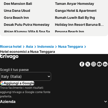
Dee Mansion Bali
Taman Anyar Homestay
Uma Dana Ubud
Ganga Hotel & Apartment
Gora Beach Inn
Rumah Luwih Bali By Ihg
Desak Putu Putra Homestay
Holiday Inn Resort Baruna Bali By Ihg
Abian Klumpu Villa & Spa Sanur Bali
Pesona Beach Inn
Ayodya Resort Bali
SOL by Meliá Benoa Bali All inclusive
Mercure Bali Legian
Holiday Inn Resort Bali Nusa Dua By Ihg
Ricerca hotel
Asia
Indonesia
Nusa Tenggara
Hotel economici a Nusa Tenggara
Kardia Resort Gili A Pramana Experience
The Westin Resort & Spa Ubud, Bali
Le Meridien Bali Jimbaran
Element by Marriott Bali Ubud
Facebook
Twitter
Insta
Yo
Bakung Beach Resort
Taman Ayu Legian Hotel
Scegli il tuo paese
Grand Hyatt Bali
New Garden View Resort
Pinggala Villa Ubud
Four Points by Sheraton Bali, Kuta
Aggiungi a Google
Visesa Ubud Resort
Sofitel Bali Nusa Dua Beach Resort
Trova facilmente i nostri risultati:
aggiungi trivago a Google come fonte
Tonys Villas & Resort, Seminyak - Bali
Katamaran Hotel & Resort Komodo
preferita.
Azienda
Zasgo Hotel
Fairfield by Marriott Bali South Kuta