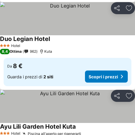
Condividi
Agg
Duo Legian Hotel
Scopri i prezzi
Hotel
3 Stelle
8,4
Ottima
962
Kuta
8 €
Da
Guarda i prezzi di
2 siti
Scopri i prezzi
Condividi
Agg
Ayu Lili Garden Hotel Kuta
Scopri i prezzi
Hotel
Piscina all'aperto per rigenerarti
Scopri i prezzi