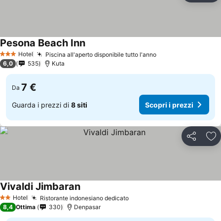
Pesona Beach Inn
Scopri i prezzi
Hotel
Piscina all'aperto disponibile tutto l'anno
Scopri i prezzi
3 Stelle
6,0
535
Kuta
7 €
Da
Guarda i prezzi di
8 siti
Scopri i prezzi
Condividi
Agg
Vivaldi Jimbaran
Scopri i prezzi
Hotel
Ristorante indonesiano dedicato
Scopri i prezzi
2 Stelle
8,4
Ottima
330
Denpasar