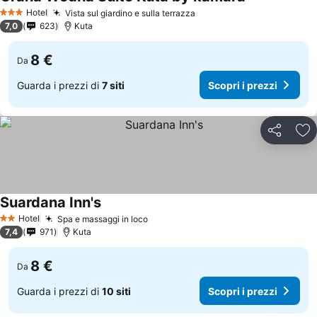
Scopri i prez
Hotel
Vista sul giardino e sulla terrazza
Scopri i prezzi
3 Stelle
7,0
623
Kuta
8 €
Da
Guarda i prezzi di
7 siti
Scopri i prezzi
Condividi
Agg
Suardana Inn's
Scopri i prezzi
Hotel
Spa e massaggi in loco
Scopri i prezzi
2 Stelle
7,4
971
Kuta
8 €
Da
Guarda i prezzi di
10 siti
Scopri i prezzi