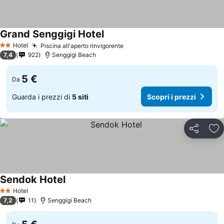
Grand Senggigi Hotel
Scopri i prezzi
Hotel
Piscina all'aperto rinvigorente
Scopri i prezzi
2 Stelle
7,4
922
Senggigi Beach
5 €
Da
Guarda i prezzi di
5 siti
Scopri i prezzi
Condividi
Agg
Sendok Hotel
Scopri i prezzi
Hotel
2 Stelle
7,2
11
Senggigi Beach