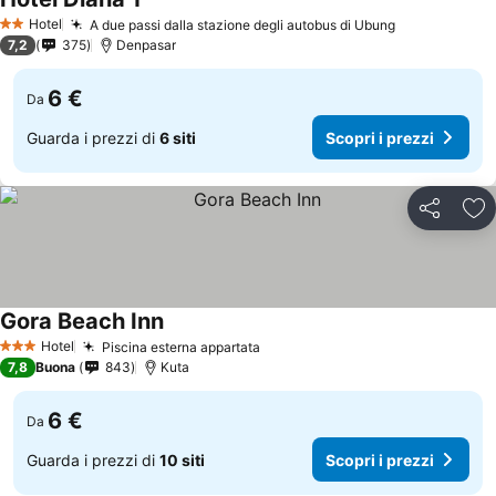
Scopri i prezzi
Hotel
A due passi dalla stazione degli autobus di Ubung
Scopri i pre
2 Stelle
7,2
375
Denpasar
6 €
Da
Guarda i prezzi di
6 siti
Scopri i prezzi
Condividi
Agg
Gora Beach Inn
Scopri i prezzi
Hotel
Piscina esterna appartata
Scopri i prezzi
3 Stelle
7,8
Buona
843
Kuta
6 €
Da
Guarda i prezzi di
10 siti
Scopri i prezzi