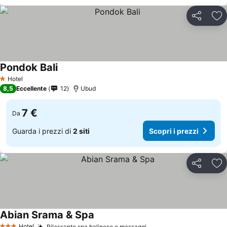
Condividi
Agg
Pondok Bali
Scopri i prezzi
Hotel
1 Stelle
8,5
Eccellente
12
Ubud
7 €
Da
Guarda i prezzi di
2 siti
Scopri i prezzi
Condividi
Agg
Abian Srama & Spa
Scopri i prezzi
Hotel
Rilassante spa balinese e massaggi