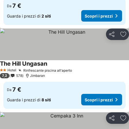
7 €
Da
Guarda i prezzi di
2 siti
Scopri i prezzi
Condividi
Agg
The Hill Ungasan
Scopri i prezzi
Hotel
Rinfrescante piscina all'aperto
Scopri i prezzi
2 Stelle
7,2
578
Jimbaran
7 €
Da
Guarda i prezzi di
8 siti
Scopri i prezzi
Condividi
Agg