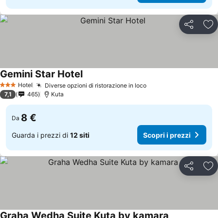
Condividi
Agg
Gemini Star Hotel
Scopri i prezzi
Hotel
Diverse opzioni di ristorazione in loco
Scopri i prezzi
3 Stelle
7,1
465
Kuta
8 €
Da
Guarda i prezzi di
12 siti
Scopri i prezzi
Condividi
Agg
Graha Wedha Suite Kuta by kamara