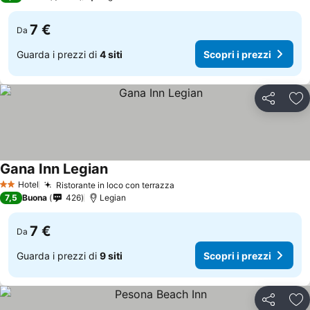
7 €
Da
Guarda i prezzi di
4 siti
Scopri i prezzi
Condividi
Agg
Gana Inn Legian
Scopri i prezzi
Hotel
Ristorante in loco con terrazza
Scopri i prezzi
2 Stelle
7,5
Buona
426
Legian
7 €
Da
Guarda i prezzi di
9 siti
Scopri i prezzi
Condividi
Agg