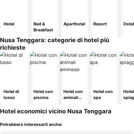
Hotel
Bed &
Aparthotel
Resort
Ostel
Breakfast
Nusa Tenggara: categorie di hotel più
richieste
Hotel di
Hotel con
Hotel con
Hotel con
Hotel
lusso
piscina
animali
spa
spia
ammessi
Hotel economici vicino Nusa Tenggara
Potrebbero interessarti anche: