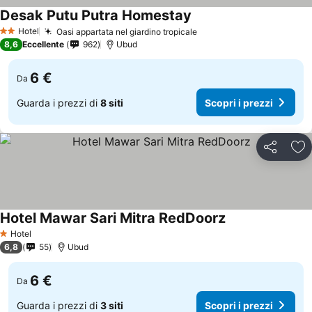
Desak Putu Putra Homestay
Scopri i prezzi
Hotel
Oasi appartata nel giardino tropicale
Scopri i prezzi
2 Stelle
8,6
Eccellente
962
Ubud
6 €
Da
Guarda i prezzi di
8 siti
Scopri i prezzi
Condividi
Agg
Hotel Mawar Sari Mitra RedDoorz
Scopri i prezzi
Hotel
1 Stelle
6,8
55
Ubud
6 €
Da
Guarda i prezzi di
3 siti
Scopri i prezzi