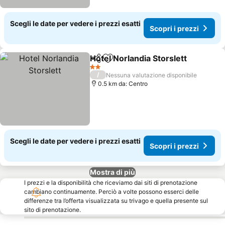
Scegli le date per vedere i prezzi esatti
Scopri i prezzi
Hotel Norlandia Storslett
Condividi
Aggiungi ai preferiti
S
2 Stelle
/
Nessuna valutazione disponibile
0.5 km da: Centro
Scegli le date per vedere i prezzi esatti
Scopri i prezzi
Mostra di più
I prezzi e la disponibilità che riceviamo dai siti di prenotazione
cambiano continuamente. Perciò a volte possono esserci delle
differenze tra l’offerta visualizzata su trivago e quella presente sul
sito di prenotazione.