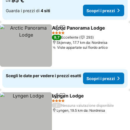
95 €
Da
Guarda i prezzi di
4 siti
Scopri i prezzi
Arctic Panorama Lodge
Condividi
Aggiungi ai preferiti
Sco
4 Stelle
9,7
Eccellente
293
Skjervøy, 17.7 km da: Nordreisa
Viste appartate sul fiordo artico
Scopri i p
Scegli le date per vedere i prezzi esatti
Scopri i prezzi
Lyngen Lodge
Condividi
Aggiungi ai preferiti
Scopri i prez
4 Stelle
/
Nessuna valutazione disponibile
Lyngen, 19.5 km da: Nordreisa