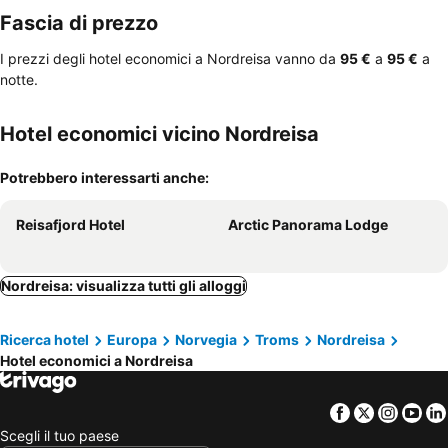
Fascia di prezzo
I prezzi degli hotel economici a Nordreisa vanno da
‎95 €
a
‎95 €
a
notte.
Hotel economici vicino Nordreisa
Potrebbero interessarti anche:
Reisafjord Hotel
Arctic Panorama Lodge
Nordreisa: visualizza tutti gli alloggi
Ricerca hotel
Europa
Norvegia
Troms
Nordreisa
Hotel economici a Nordreisa
Facebook
Twitter
Insta
Yo
Scegli il tuo paese