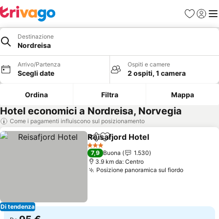
Preferiti
Accedi
Me
Destinazione
Nordreisa
Arrivo/Partenza
Ospiti e camere
Scegli date
2 ospiti, 1 camera
Ordina
Filtra
Mappa
Hotel economici a Nordreisa, Norvegia
Come i pagamenti influiscono sul posizionamento
Reisafjord Hotel
Condividi
Aggiungi ai preferiti
Scopri i p
3 Stelle
7,9
Buona
1.530
3.9 km da: Centro
Posizione panoramica sul fiordo
Scopri i p
Di tendenza