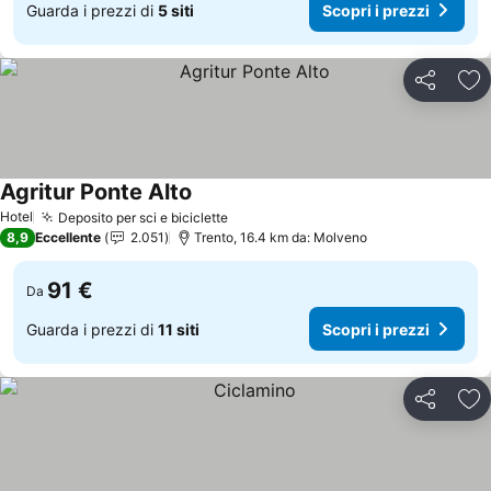
Guarda i prezzi di
5 siti
Scopri i prezzi
Condividi
Agg
Agritur Ponte Alto
Scopri i prezzi
Hotel
Deposito per sci e biciclette
Scopri i prezzi
8,9
Eccellente
2.051
Trento, 16.4 km da: Molveno
91 €
Da
Guarda i prezzi di
11 siti
Scopri i prezzi
Condividi
Agg