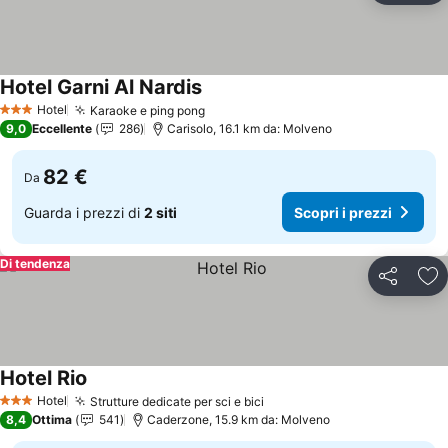
Hotel Garni Al Nardis
Scopri i prezzi
Hotel
Karaoke e ping pong
Scopri i prezzi
3 Stelle
9,0
Eccellente
286
Carisolo, 16.1 km da: Molveno
82 €
Da
Guarda i prezzi di
2 siti
Scopri i prezzi
Di tendenza
Condividi
Agg
Hotel Rio
Scopri i prezzi
Hotel
Strutture dedicate per sci e bici
Scopri i prezzi
3 Stelle
8,4
Ottima
541
Caderzone, 15.9 km da: Molveno