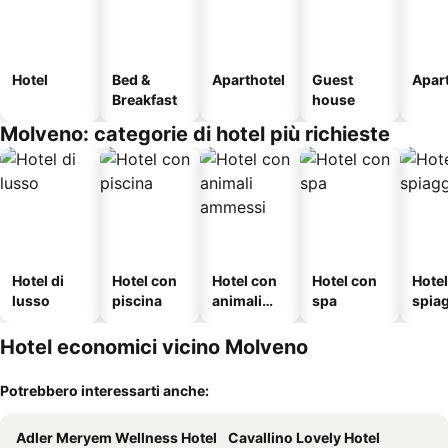
Hotel
Bed &
Aparthotel
Guest
Apar
Breakfast
house
Molveno: categorie di hotel più richieste
Hotel di
Hotel con
Hotel con
Hotel con
Hotel
lusso
piscina
animali
spa
spia
ammessi
Hotel economici vicino Molveno
Potrebbero interessarti anche:
Adler Meryem Wellness Hotel
Cavallino Lovely Hotel