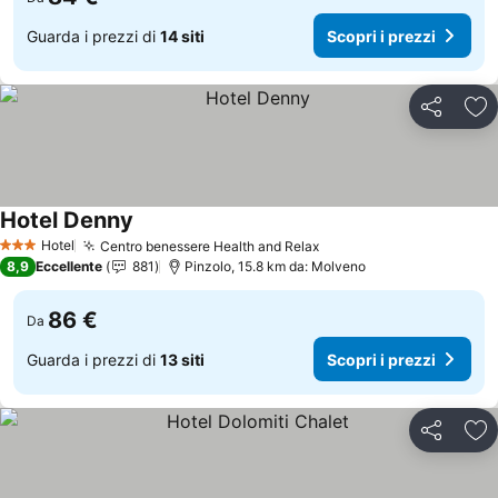
Guarda i prezzi di
14 siti
Scopri i prezzi
Condividi
Agg
Hotel Denny
Scopri i prezzi
Hotel
Centro benessere Health and Relax
Scopri i prezzi
3 Stelle
8,9
Eccellente
881
Pinzolo, 15.8 km da: Molveno
86 €
Da
Guarda i prezzi di
13 siti
Scopri i prezzi
Condividi
Agg