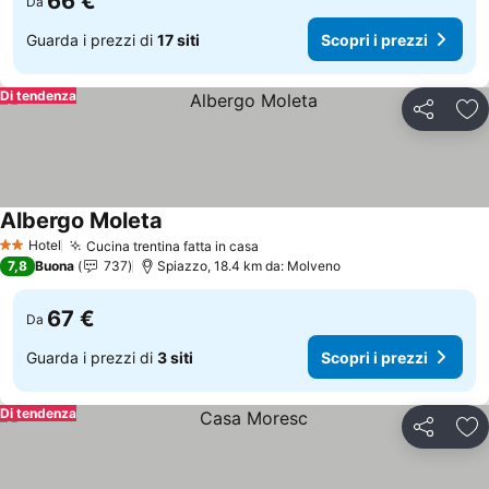
66 €
Da
Guarda i prezzi di
17 siti
Scopri i prezzi
Di tendenza
Condividi
Agg
Albergo Moleta
Scopri i prezzi
Hotel
Cucina trentina fatta in casa
Scopri i prezzi
2 Stelle
7,8
Buona
737
Spiazzo, 18.4 km da: Molveno
67 €
Da
Guarda i prezzi di
3 siti
Scopri i prezzi
Di tendenza
Condividi
Agg