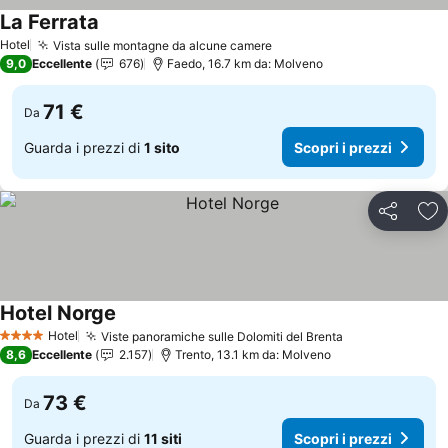
La Ferrata
Scopri i prezzi
Hotel
Vista sulle montagne da alcune camere
Scopri i prezzi
9,0
Eccellente
676
Faedo, 16.7 km da: Molveno
71 €
Da
Guarda i prezzi di
1 sito
Scopri i prezzi
Condividi
Agg
Hotel Norge
Scopri i prezzi
Hotel
Viste panoramiche sulle Dolomiti del Brenta
Scopri i prezz
4 Stelle
8,6
Eccellente
2.157
Trento, 13.1 km da: Molveno
73 €
Da
Guarda i prezzi di
11 siti
Scopri i prezzi