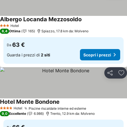
Albergo Locanda Mezzosoldo
Scopri i prezzi
Hotel
3 Stelle
8,4
Ottima
165
Spiazzo, 17.8 km da: Molveno
63 €
Da
Guarda i prezzi di
2 siti
Scopri i prezzi
Condividi
Agg
Hotel Monte Bondone
Scopri i prezzi
Hotel
Piscine riscaldate interne ed esterne
Scopri i prezzi
4 Stelle
9,0
Eccellente
6.986
Trento, 12.9 km da: Molveno