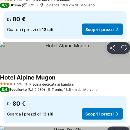
Scopri i prezzi
4 Stelle
8,2
Ottima
1.211
Folgarida, 19.6 km da: Molveno
80 €
Da
Guarda i prezzi di
12 siti
Scopri i prezzi
Condividi
Agg
Hotel Alpine Mugon
Scopri i prezzi
Hotel
Piscina dedicata ai bambini
Scopri i prezzi
4 Stelle
8,6
Eccellente
2.280
Trento, 13.5 km da: Molveno
80 €
Da
Guarda i prezzi di
13 siti
Scopri i prezzi