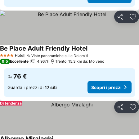
Condividi
Agg
Be Place Adult Friendly Hotel
Scopri i prezzi
Hotel
Viste panoramiche sulle Dolomiti
Scopri i prezzi
4 Stelle
9,5
Eccellente
4.967
Trento, 15.3 km da: Molveno
76 €
Da
Guarda i prezzi di
17 siti
Scopri i prezzi
Di tendenza
Condividi
Agg
Albergo Miralaghi