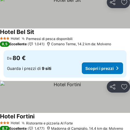
Condividi
Agg
Hotel Bel Sit
Scopri i prezzi
Hotel
Permessi di pesca disponibili
Scopri i prezzi
3 Stelle
8,5
Eccellente
1.041
Comano Terme, 14.2 km da: Molveno
80 €
Da
Guarda i prezzi di
9 siti
Scopri i prezzi
Condividi
Agg
Hotel Fortini
Scopri i prezzi
Hotel
Ristorante e pizzeria Al Forte
Scopri i prezzi
3 Stelle
8,7
Eccellente
1.477
Madonna di Campiglio, 14.4 km da: Molveno