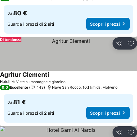
80 €
Da
Guarda i prezzi di
2 siti
Scopri i prezzi
Di tendenza
Condividi
Agg
Agritur Clementi
Scopri i prezzi
Hotel
Viste su montagne e giardino
Scopri i prezzi
9,0
Eccellente
443
Nave San Rocco, 10.1 km da: Molveno
81 €
Da
Guarda i prezzi di
2 siti
Scopri i prezzi
Condividi
Agg