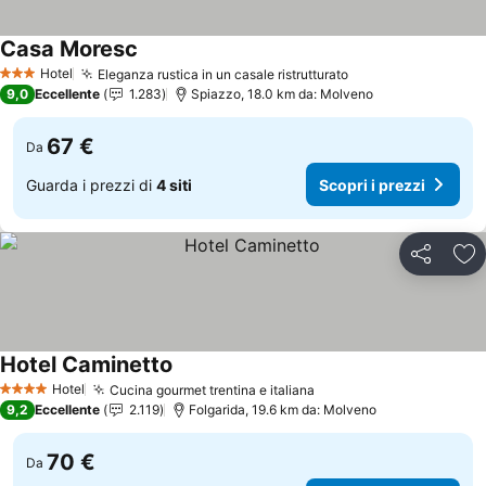
Casa Moresc
Scopri i prezzi
Hotel
Eleganza rustica in un casale ristrutturato
Scopri i prezzi
3 Stelle
9,0
Eccellente
1.283
Spiazzo, 18.0 km da: Molveno
67 €
Da
Guarda i prezzi di
4 siti
Scopri i prezzi
Condividi
Agg
Hotel Caminetto
Scopri i prezzi
Hotel
Cucina gourmet trentina e italiana
Scopri i prezzi
4 Stelle
9,2
Eccellente
2.119
Folgarida, 19.6 km da: Molveno
70 €
Da