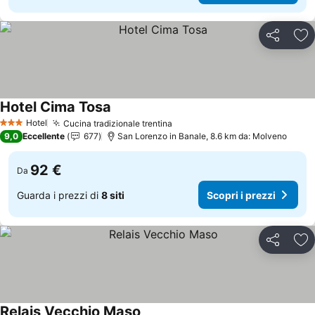
Condividi
Agg
Hotel Cima Tosa
Scopri i prezzi
Hotel
Cucina tradizionale trentina
Scopri i prezzi
3 Stelle
9,0
Eccellente
677
San Lorenzo in Banale, 8.6 km da: Molveno
92 €
Da
Guarda i prezzi di
8 siti
Scopri i prezzi
Condividi
Agg
Relais Vecchio Maso