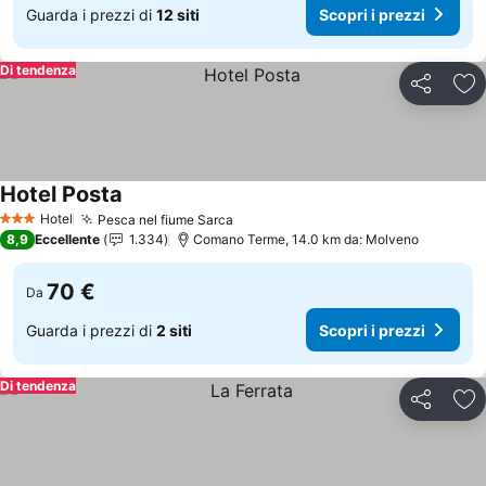
Guarda i prezzi di
12 siti
Scopri i prezzi
Di tendenza
Condividi
Agg
Hotel Posta
Scopri i prezzi
Hotel
Pesca nel fiume Sarca
Scopri i prezzi
3 Stelle
8,9
Eccellente
1.334
Comano Terme, 14.0 km da: Molveno
70 €
Da
Guarda i prezzi di
2 siti
Scopri i prezzi
Di tendenza
Condividi
Agg