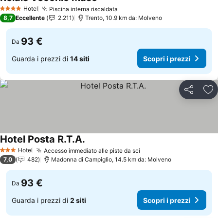
Scopri i prezzi
Hotel
Piscina interna riscaldata
Scopri i prezzi
4 Stelle
8,7
Eccellente
2.211
Trento, 10.9 km da: Molveno
93 €
Da
Guarda i prezzi di
14 siti
Scopri i prezzi
Condividi
Agg
Hotel Posta R.T.A.
Scopri i prezzi
Hotel
Accesso immediato alle piste da sci
Scopri i prezzi
3 Stelle
7,0
482
Madonna di Campiglio, 14.5 km da: Molveno
93 €
Da
Guarda i prezzi di
2 siti
Scopri i prezzi