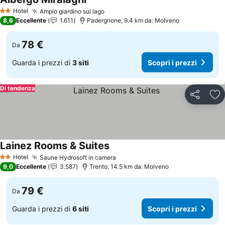
Scopri i prezzi
Hotel
Ampio giardino sul lago
Scopri i prezzi
2 Stelle
8,6
Eccellente
1.611
Padergnone, 9.4 km da: Molveno
78 €
Da
Guarda i prezzi di
3 siti
Scopri i prezzi
Di tendenza
Condividi
Agg
Lainez Rooms & Suites
Scopri i prezzi
Hotel
Saune Hydrosoft in camera
Scopri i prezzi
2 Stelle
9,0
Eccellente
3.587
Trento, 14.5 km da: Molveno
79 €
Da
Guarda i prezzi di
6 siti
Scopri i prezzi