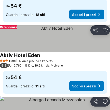
54 €
Da
Guarda i prezzi di
18 siti
Scopri i prezzi
Di tendenza
Condividi
Agg
Aktiv Hotel Eden
Scopri i prezzi
Hotel
Area piscina all'aperto
Scopri i prezzi
3 Stelle
6,5
2.760
Dro, 19.6 km da: Molveno
54 €
Da
Guarda i prezzi di
11 siti
Scopri i prezzi
Condividi
Agg