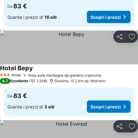
83 €
Da
Guarda i prezzi di
16 siti
Scopri i prezzi
Condividi
Agg
Hotel Bepy
Scopri i prezzi
Hotel
Vista sulle montagne da giardino o balcone
Scopri i prezzi
3 Stelle
8,7
Eccellente
1.248
Giustino, 15.2 km da: Molveno
83 €
Da
Guarda i prezzi di
3 siti
Scopri i prezzi
Condividi
Agg