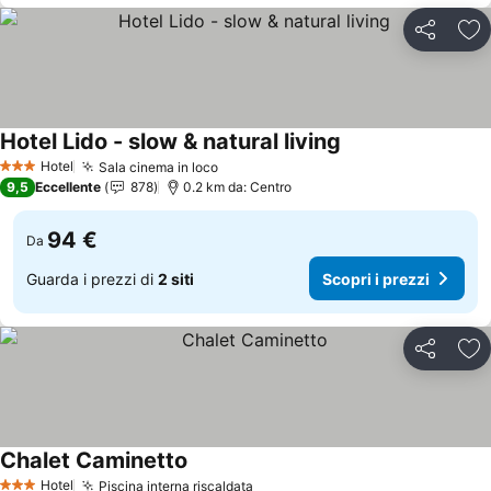
Condividi
Agg
Hotel Lido - slow & natural living
Scopri i prezzi
Hotel
Sala cinema in loco
Scopri i prezzi
3 Stelle
9,5
Eccellente
878
0.2 km da: Centro
94 €
Da
Guarda i prezzi di
2 siti
Scopri i prezzi
Condividi
Agg
Chalet Caminetto
Scopri i prezzi
Hotel
Piscina interna riscaldata
Scopri i prezzi