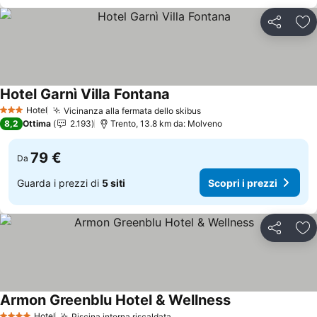
Condividi
Agg
Hotel Garnì Villa Fontana
Scopri i prezzi
Hotel
Vicinanza alla fermata dello skibus
Scopri i prezzi
3 Stelle
8,2
Ottima
2.193
Trento, 13.8 km da: Molveno
79 €
Da
Guarda i prezzi di
5 siti
Scopri i prezzi
Condividi
Agg
Armon Greenblu Hotel & Wellness
Scopri i prezzi
Hotel
Piscina interna riscaldata