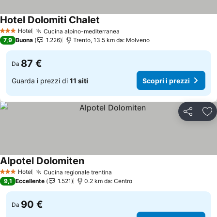
Hotel Dolomiti Chalet
Scopri i prezzi
Hotel
Cucina alpino-mediterranea
Scopri i prezzi
3 Stelle
7,9
Buona
1.226
Trento, 13.5 km da: Molveno
87 €
Da
Guarda i prezzi di
11 siti
Scopri i prezzi
Condividi
Agg
Alpotel Dolomiten
Scopri i prezzi
Hotel
Cucina regionale trentina
Scopri i prezzi
3 Stelle
9,1
Eccellente
1.521
0.2 km da: Centro
90 €
Da