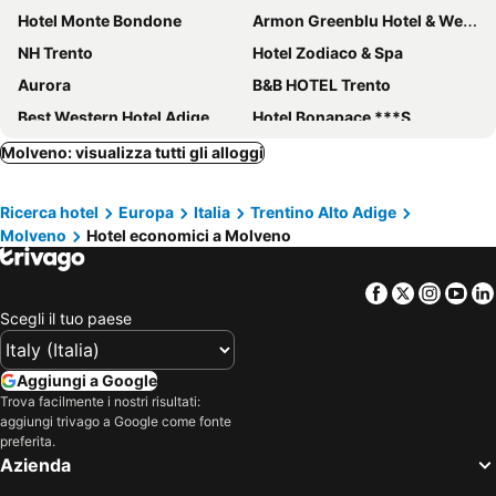
Hotel Monte Bondone
Armon Greenblu Hotel & Wellness
NH Trento
Hotel Zodiaco & Spa
Aurora
B&B HOTEL Trento
Best Western Hotel Adige
Hotel Bonapace ***S
Hotel Garden
Hotel La Bussola
Molveno: visualizza tutti gli alloggi
Hotel Crozzon
Cristal Palace Hotel
Ricerca hotel
Europa
Italia
Trentino Alto Adige
Hi Hotels Trento - Wellness & Spa Adults Only
Style Hotel Grifone
Molveno
Hotel economici a Molveno
Hotel Europa Lake & Mountain
Hotel Denny
Hotel Garni Caminetto
Park Hotel
Facebook
Twitter
Insta
Yo
Hotel Everest
Chalet Campiglio Imperiale
Scegli il tuo paese
Be Place Adult Friendly Hotel
Hotel Dolomiti Chalet
Hotel Olisamir
Hotel Villa Madruzzo
Aggiungi a Google
Trova facilmente i nostri risultati:
Hotel America
Hotel Garni La Roccia
aggiungi trivago a Google come fonte
Garnì Le Vallene
Alpotel Dolomiten
preferita.
Azienda
Lefay Resort & SPA Dolomiti
Hotel Gianna