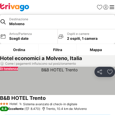
Preferiti
Accedi
Me
Destinazione
Molveno
Arrivo/Partenza
Ospiti e camere
Scegli date
2 ospiti, 1 camera
Ordina
Filtra
Mappa
Hotel economici a Molveno, Italia
Come i pagamenti influiscono sul posizionamento
Di tendenza
Condividi
Agg
B&B HOTEL Trento
Scopri i prezzi
Hotel
Sistema avanzato di check-in digitale
Scopri i prezzi
3 Stelle
8,8
Eccellente
8.470
Trento, 10.4 km da: Molveno