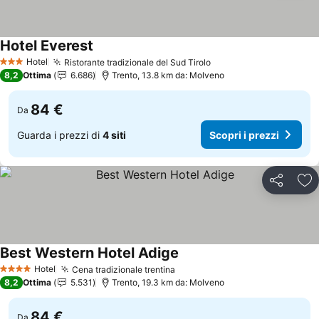
Hotel Everest
Scopri i prezzi
Hotel
Ristorante tradizionale del Sud Tirolo
Scopri i prezzi
3 Stelle
8,2
Ottima
6.686
Trento, 13.8 km da: Molveno
84 €
Da
Guarda i prezzi di
4 siti
Scopri i prezzi
Condividi
Agg
Best Western Hotel Adige
Scopri i prezzi
Hotel
Cena tradizionale trentina
Scopri i prezzi
4 Stelle
8,2
Ottima
5.531
Trento, 19.3 km da: Molveno
84 €
Da