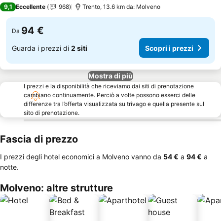
3 Stelle
9,1
Eccellente
968
Trento, 13.6 km da: Molveno
94 €
Da
Guarda i prezzi di
2 siti
Scopri i prezzi
Mostra di più
I prezzi e la disponibilità che riceviamo dai siti di prenotazione
cambiano continuamente. Perciò a volte possono esserci delle
differenze tra l’offerta visualizzata su trivago e quella presente sul
sito di prenotazione.
Fascia di prezzo
I prezzi degli hotel economici a Molveno vanno da
‎54 €
a
‎94 €
a
notte.
Molveno: altre strutture