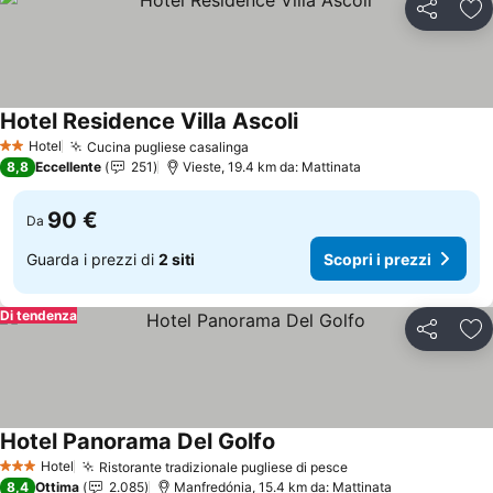
Condividi
Agg
Hotel Residence Villa Ascoli
Scopri i prezzi
Hotel
Cucina pugliese casalinga
Scopri i prezzi
2 Stelle
8,8
Eccellente
251
Vieste, 19.4 km da: Mattinata
90 €
Da
Guarda i prezzi di
2 siti
Scopri i prezzi
Di tendenza
Condividi
Agg
Hotel Panorama Del Golfo
Scopri i prezzi
Hotel
Ristorante tradizionale pugliese di pesce
Scopri i prezzi
3 Stelle
8,4
Ottima
2.085
Manfredónia, 15.4 km da: Mattinata