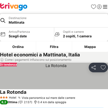
Preferiti
Accedi
Me
Destinazione
Mattinata
Arrivo/Partenza
Ospiti e camere
Scegli date
2 ospiti, 1 camera
Ordina
Filtra
Mappa
Hotel economici a Mattinata, Italia
Come i pagamenti influiscono sul posizionamento
Di tendenza
Condividi
Agg
La Rotonda
Scopri i prezzi
Hotel
Vista panoramica sul mare dalle camere
Scopri i prezzi
3 Stelle
8,2
Ottima
2.137
0.4 km dalla spiaggia