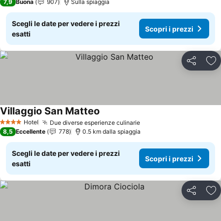
7,9
Buona
907
Sulla spiaggia
Scegli le date per vedere i prezzi
Scopri i prezzi
esatti
Condividi
Agg
Villaggio San Matteo
Scopri i prezzi
Hotel
Due diverse esperienze culinarie
Scopri i prezzi
4 Stelle
8,5
Eccellente
778
0.5 km dalla spiaggia
Scegli le date per vedere i prezzi
Scopri i prezzi
esatti
Condividi
Agg