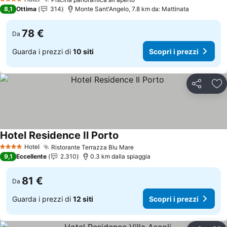
Scopri i prezzi
4 Stelle
8,1
Ottima
314
Monte Sant'Angelo, 7.8 km da: Mattinata
78 €
Da
Guarda i prezzi di
10 siti
Scopri i prezzi
Condividi
Agg
Hotel Residence Il Porto
Scopri i prezzi
Hotel
Ristorante Terrazza Blu Mare
Scopri i prezzi
4 Stelle
9,1
Eccellente
2.310
0.3 km dalla spiaggia
81 €
Da
Guarda i prezzi di
12 siti
Scopri i prezzi