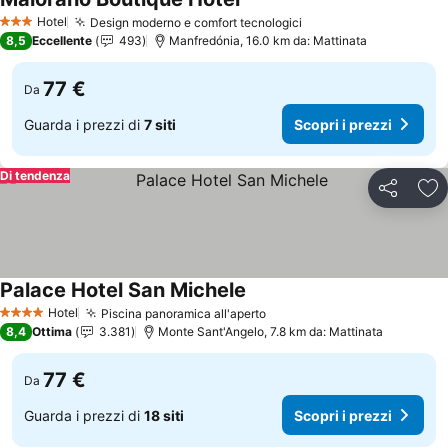
Scopri i prezzi
Hotel
Design moderno e comfort tecnologici
Scopri i prezzi
3 Stelle
8,5
Eccellente
493
Manfredónia, 16.0 km da: Mattinata
77 €
Da
Guarda i prezzi di
7 siti
Scopri i prezzi
Di tendenza
Condividi
Agg
Palace Hotel San Michele
Scopri i prezzi
Hotel
Piscina panoramica all'aperto
Scopri i prezzi
4 Stelle
8,4
Ottima
3.381
Monte Sant'Angelo, 7.8 km da: Mattinata
77 €
Da
Guarda i prezzi di
18 siti
Scopri i prezzi