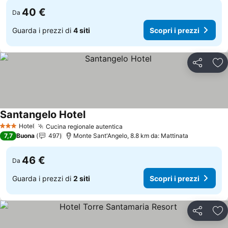
40 €
Da
Guarda i prezzi di
4 siti
Scopri i prezzi
Condividi
Agg
Santangelo Hotel
Scopri i prezzi
Hotel
Cucina regionale autentica
Scopri i prezzi
3 Stelle
7,7
Buona
497
Monte Sant'Angelo, 8.8 km da: Mattinata
46 €
Da
Guarda i prezzi di
2 siti
Scopri i prezzi
Condividi
Agg