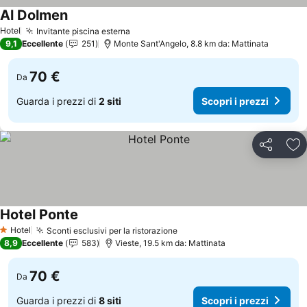
Al Dolmen
Scopri i prezzi
Hotel
Invitante piscina esterna
Scopri i prezzi
9,1
Eccellente
251
Monte Sant'Angelo, 8.8 km da: Mattinata
70 €
Da
Guarda i prezzi di
2 siti
Scopri i prezzi
Condividi
Agg
Hotel Ponte
Scopri i prezzi
Hotel
Sconti esclusivi per la ristorazione
Scopri i prezzi
1 Stelle
8,9
Eccellente
583
Vieste, 19.5 km da: Mattinata
70 €
Da
Guarda i prezzi di
8 siti
Scopri i prezzi