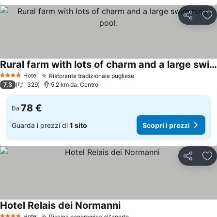
Condividi
Agg
Rural farm with lots of charm and a large swimming pool.
Scopri i prezzi
Hotel
Ristorante tradizionale pugliese
Scopri i prezzi
4 Stelle
7,3
329
5.2 km da: Centro
78 €
Da
Guarda i prezzi di
1 sito
Scopri i prezzi
Condividi
Agg
Hotel Relais dei Normanni
Scopri i prezzi
Hotel
Piscina panoramica all'aperto