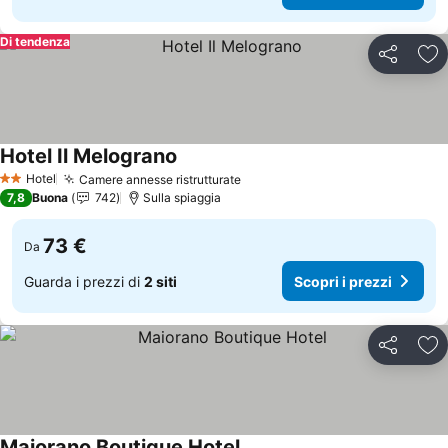
Di tendenza
Condividi
Agg
Hotel Il Melograno
Scopri i prezzi
Hotel
Camere annesse ristrutturate
Scopri i prezzi
2 Stelle
7,8
Buona
742
Sulla spiaggia
73 €
Da
Guarda i prezzi di
2 siti
Scopri i prezzi
Condividi
Agg
Maiorano Boutique Hotel