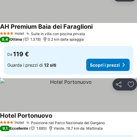
AH Premium Baia dei Faraglioni
Scopri i prezzi
Hotel
Suite in villa con piscina privata
Scopri i prezzi
4 Stelle
8,4
Ottima
1.378
0.2 km dalla spiaggia
119 €
Da
Guarda i prezzi di
12 siti
Scopri i prezzi
Condividi
Agg
Hotel Portonuovo
Scopri i prezzi
Hotel
Posizione nel Parco Nazionale del Gargano
Scopri i prezz
4 Stelle
9,1
Eccellente
1.685
Vieste, 18.7 km da: Mattinata