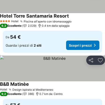
Hotel Torre Santamaria Resort
Scopri i prezzi
Hotel
Piscina all'aperto con idromassaggio
Scopri i prezzi
4 Stelle
9,3
Eccellente
2.029
0.4 km dalla spiaggia
54 €
Da
Guarda i prezzi di
2 siti
Scopri i prezzi
Condividi
Agg
B&B Matinèe
Scopri i prezzi
Hotel
Design ispirato al Mediterraneo
Scopri i prezzi
9,2
Eccellente
386
0.7 km da: Centro