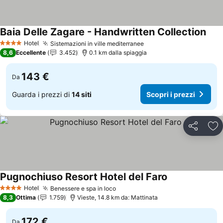
Baia Delle Zagare - Handwritten Collection
Scop
Hotel
Sistemazioni in ville mediterranee
Scopri i prezzi
4 Stelle
8,6
Eccellente
3.452
0.1 km dalla spiaggia
143 €
Da
Guarda i prezzi di
14 siti
Scopri i prezzi
Condividi
Agg
Pugnochiuso Resort Hotel del Faro
Scopri i prezzi
Hotel
Benessere e spa in loco
Scopri i prezzi
4 Stelle
8,3
Ottima
1.759
Vieste, 14.8 km da: Mattinata
172 €
Da