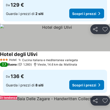
129 €
Da
Guarda i prezzi di
2 siti
Scopri i prezzi
Condividi
Agg
Hotel degli Ulivi
Scopri i prezzi
Hotel
Cucina italiana e mediterranea variegata
Scopri i prezzi
3 Stelle
7,7
Buona
1.260
Vieste, 14.6 km da: Mattinata
136 €
Da
Guarda i prezzi di
8 siti
Scopri i prezzi
Di tendenza
Condividi
Agg