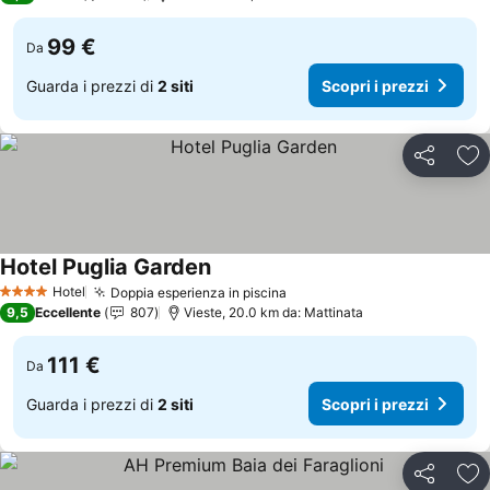
99 €
Da
Guarda i prezzi di
2 siti
Scopri i prezzi
Condividi
Agg
Hotel Puglia Garden
Scopri i prezzi
Hotel
Doppia esperienza in piscina
Scopri i prezzi
4 Stelle
9,5
Eccellente
807
Vieste, 20.0 km da: Mattinata
111 €
Da
Guarda i prezzi di
2 siti
Scopri i prezzi
Condividi
Agg