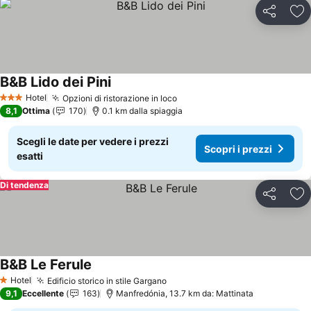
Condividi
Agg
B&B Lido dei Pini
Scopri i prezzi
Hotel
Opzioni di ristorazione in loco
Scopri i prezzi
3 Stelle
8,1
Ottima
170
0.1 km dalla spiaggia
Scegli le date per vedere i prezzi
Scopri i prezzi
esatti
Di tendenza
Condividi
Agg
B&B Le Ferule
Scopri i prezzi
Hotel
Edificio storico in stile Gargano
Scopri i prezzi
1 Stelle
9,1
Eccellente
163
Manfredónia, 13.7 km da: Mattinata