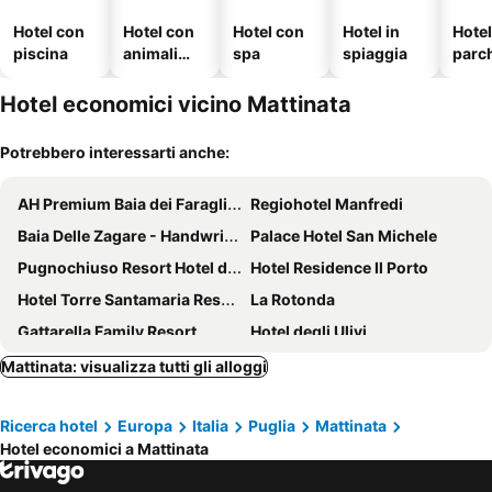
Hotel con
Hotel con
Hotel con
Hotel in
Hote
piscina
animali
spa
spiaggia
parc
ammessi
o
Hotel economici vicino Mattinata
Potrebbero interessarti anche:
AH Premium Baia dei Faraglioni
Regiohotel Manfredi
Baia Delle Zagare - Handwritten Collection
Palace Hotel San Michele
Pugnochiuso Resort Hotel del Faro
Hotel Residence Il Porto
Hotel Torre Santamaria Resort
La Rotonda
Gattarella Family Resort
Hotel degli Ulivi
Santangelo Hotel
Hotel Puglia Garden
Mattinata: visualizza tutti gli alloggi
Gattarella FamilyHotel
Elda Hotel
Ricerca hotel
Europa
Italia
Puglia
Mattinata
Apeneste
Hotel Ponte
Hotel economici a Mattinata
Hotel Panorama Del Golfo
Hotel Il Melograno
B&B Matinèe
Maiorano Boutique Hotel