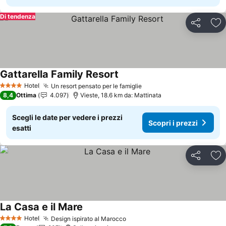
Di tendenza
Condividi
Agg
Gattarella Family Resort
Scopri i prezzi
Hotel
Un resort pensato per le famiglie
Scopri i prezzi
4 Stelle
8,4
Ottima
4.097
Vieste, 18.6 km da: Mattinata
Scegli le date per vedere i prezzi
Scopri i prezzi
esatti
Condividi
Agg
La Casa e il Mare
Scopri i prezzi
Hotel
Design ispirato al Marocco
Scopri i prezzi
4 Stelle