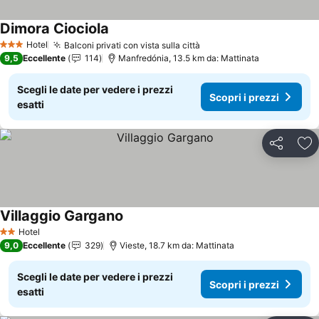
Dimora Ciociola
Scopri i prezzi
Hotel
Balconi privati con vista sulla città
Scopri i prezzi
3 Stelle
9,5
Eccellente
114
Manfredónia, 13.5 km da: Mattinata
Scegli le date per vedere i prezzi
Scopri i prezzi
esatti
Condividi
Agg
Villaggio Gargano
Scopri i prezzi
Hotel
2 Stelle
9,0
Eccellente
329
Vieste, 18.7 km da: Mattinata
Scegli le date per vedere i prezzi
Scopri i prezzi
esatti