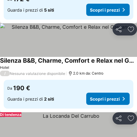
Guarda i prezzi di
5 siti
Scopri i prezzi
Condividi
Agg
Silenza B&B, Charme, Comfort e Relax nel Gargano
Scopri i prezzi
Hotel
/
2.0 km da: Centro
Nessuna valutazione disponibile
190 €
Da
Guarda i prezzi di
2 siti
Scopri i prezzi
Di tendenza
Condividi
Agg