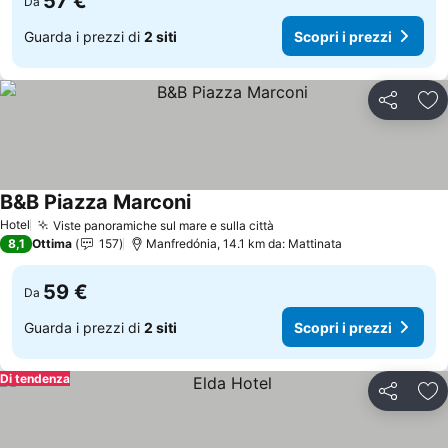
57 €
Da
Guarda i prezzi di
2 siti
Scopri i prezzi
Condividi
Agg
B&B Piazza Marconi
Scopri i prezzi
Hotel
Viste panoramiche sul mare e sulla città
Scopri i prezzi
8,1
Ottima
157
Manfredónia, 14.1 km da: Mattinata
59 €
Da
Guarda i prezzi di
2 siti
Scopri i prezzi
Di tendenza
Condividi
Agg