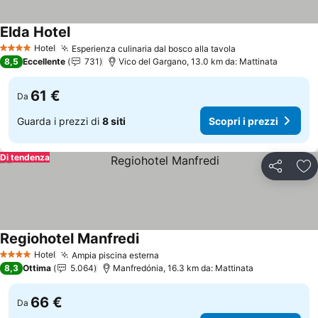
Elda Hotel
Scopri i prezzi
Hotel
Esperienza culinaria dal bosco alla tavola
Scopri i prezzi
4 Stelle
8,5
Eccellente
731
Vico del Gargano, 13.0 km da: Mattinata
61 €
Da
Guarda i prezzi di
8 siti
Scopri i prezzi
Di tendenza
Condividi
Agg
Regiohotel Manfredi
Scopri i prezzi
Hotel
Ampia piscina esterna
Scopri i prezzi
4 Stelle
8,3
Ottima
5.064
Manfredónia, 16.3 km da: Mattinata
66 €
Da