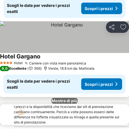
Scegli le date per vedere i prezzi
Scopri i prezzi
esatti
Condividi
Agg
Hotel Gargano
Scopri i prezzi
Hotel
Camere con vista mare panoramica
Scopri i prezzi
4 Stelle
9,0
Eccellente
956
Vieste, 18.8 km da: Mattinata
Scegli le date per vedere i prezzi
Scopri i prezzi
esatti
Mostra di più
I prezzi e la disponibilità che riceviamo dai siti di prenotazione
cambiano continuamente. Perciò a volte possono esserci delle
differenze tra l’offerta visualizzata su trivago e quella presente sul
sito di prenotazione.