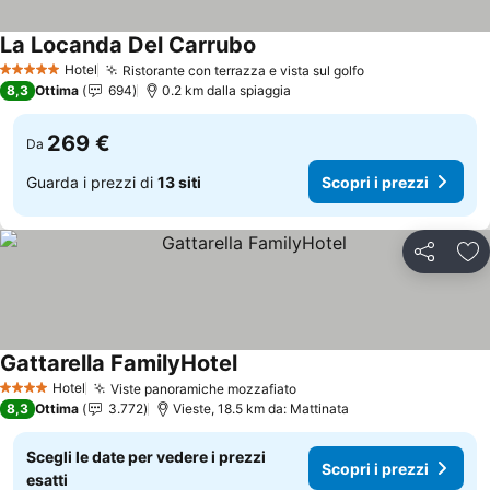
La Locanda Del Carrubo
Scopri i prezzi
Hotel
Ristorante con terrazza e vista sul golfo
Scopri i prezzi
5 Stelle
8,3
Ottima
694
0.2 km dalla spiaggia
269 €
Da
Guarda i prezzi di
13 siti
Scopri i prezzi
Condividi
Agg
Gattarella FamilyHotel
Scopri i prezzi
Hotel
Viste panoramiche mozzafiato
Scopri i prezzi
4 Stelle
8,3
Ottima
3.772
Vieste, 18.5 km da: Mattinata
Scegli le date per vedere i prezzi
Scopri i prezzi
esatti