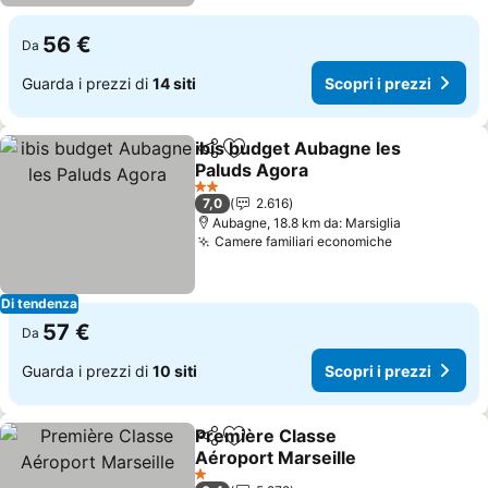
56 €
Da
Guarda i prezzi di
14 siti
Scopri i prezzi
ibis budget Aubagne les
Condividi
Aggiungi ai preferiti
Paluds Agora
Scopri i prezzi
2 Stelle
7,0
2.616
Aubagne, 18.8 km da: Marsiglia
Camere familiari economiche
Scopri i pre
Di tendenza
57 €
Da
Guarda i prezzi di
10 siti
Scopri i prezzi
Première Classe
Condividi
Aggiungi ai preferiti
Aéroport Marseille
Scopri i prezzi
1 Stelle