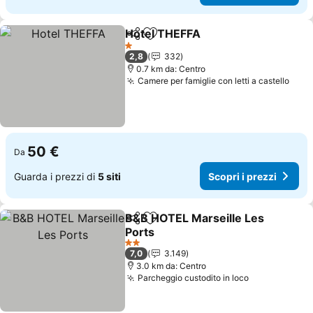
Hotel THEFFA
Condividi
Aggiungi ai preferiti
Scopri i prez
1 Stelle
2,8
332
0.7 km da: Centro
Camere per famiglie con letti a castello
Scop
50 €
Da
Guarda i prezzi di
5 siti
Scopri i prezzi
B&B HOTEL Marseille Les
Condividi
Aggiungi ai preferiti
Ports
Scopri i prezzi
2 Stelle
7,0
3.149
3.0 km da: Centro
Parcheggio custodito in loco
Scopri i pre