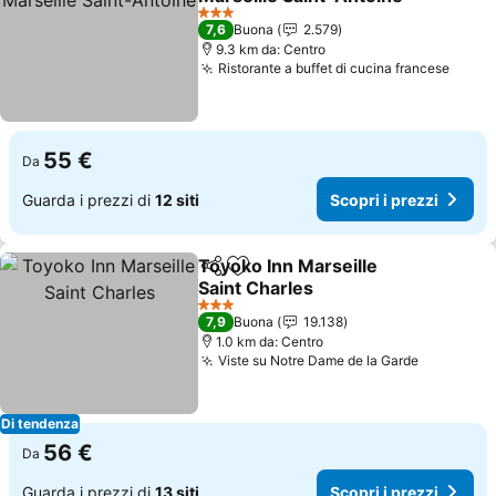
Scopri i prezzi
3 Stelle
7,6
Buona
2.579
9.3 km da: Centro
Ristorante a buffet di cucina francese
Scopr
55 €
Da
Guarda i prezzi di
12 siti
Scopri i prezzi
Toyoko Inn Marseille
Condividi
Aggiungi ai preferiti
Saint Charles
Scopri i prezzi
3 Stelle
7,9
Buona
19.138
1.0 km da: Centro
Viste su Notre Dame de la Garde
Scopri i 
Di tendenza
56 €
Da
Guarda i prezzi di
13 siti
Scopri i prezzi