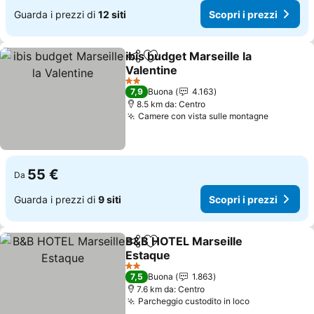
Guarda i prezzi di
12 siti
Scopri i prezzi
ibis budget Marseille la
Condividi
Aggiungi ai preferiti
Valentine
Scopri i prezzi
2 Stelle
7,9
Buona
4.163
8.5 km da: Centro
Camere con vista sulle montagne
Scopri i
55 €
Da
Guarda i prezzi di
9 siti
Scopri i prezzi
B&B HOTEL Marseille
Condividi
Aggiungi ai preferiti
Estaque
Scopri i prezzi
2 Stelle
7,5
Buona
1.863
7.6 km da: Centro
Parcheggio custodito in loco
Scopri i pre