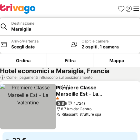
Preferiti
Accedi
Me
Destinazione
Marsiglia
Arrivo/Partenza
Ospiti e camere
Scegli date
2 ospiti, 1 camera
Ordina
Filtra
Mappa
Hotel economici a Marsiglia, Francia
Come i pagamenti influiscono sul posizionamento
Premiere Classe
Condividi
Aggiungi ai preferiti
Marseille Est - La
Valentine
Scopri i prezzi
1 Stelle
5,8
4.724
8.7 km da: Centro
Rilassanti strutture spa
Scopri i prezzi