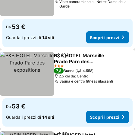
Viste panoramiche su Notre-Dame de la
Garde
53 €
Da
Guarda i prezzi di
14 siti
Scopri i prezzi
B&B HOTEL Marseille
Condividi
Aggiungi ai preferiti
Prado Parc des
expositions
Scopri i prezzi
3 Stelle
7,8
Buona
4.558
2.5 km da: Centro
Sauna e centro fitness rilassanti
Scopri i p
53 €
Da
Guarda i prezzi di
14 siti
Scopri i prezzi