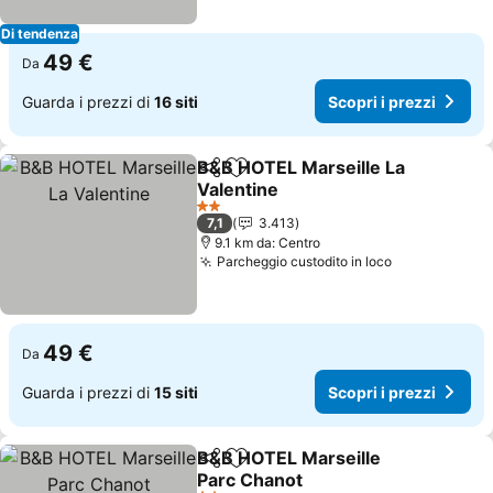
Di tendenza
49 €
Da
Guarda i prezzi di
16 siti
Scopri i prezzi
B&B HOTEL Marseille La
Condividi
Aggiungi ai preferiti
Valentine
Scopri i prezzi
2 Stelle
7,1
3.413
9.1 km da: Centro
Parcheggio custodito in loco
Scopri i pre
49 €
Da
Guarda i prezzi di
15 siti
Scopri i prezzi
B&B HOTEL Marseille
Condividi
Aggiungi ai preferiti
Parc Chanot