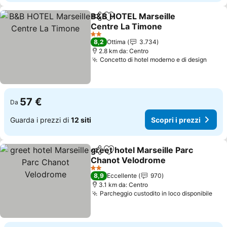
B&B HOTEL Marseille
Condividi
Aggiungi ai preferiti
Centre La Timone
Scopri i prezzi
2 Stelle
8,2
Ottima
3.734
2.8 km da: Centro
Concetto di hotel moderno e di design
Scopr
57 €
Da
Guarda i prezzi di
12 siti
Scopri i prezzi
greet hotel Marseille Parc
Condividi
Aggiungi ai preferiti
Chanot Velodrome
Scopri i prezzi
2 Stelle
8,9
Eccellente
970
3.1 km da: Centro
Parcheggio custodito in loco disponibile
Scop