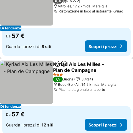
6,4
5.272
Vitrolles, 17.2 km da: Marsiglia
Ristorazione in loco al ristorante Kyriad
Scop
Di tendenza
57 €
Da
Guarda i prezzi di
8 siti
Scopri i prezzi
Kyriad Aix Les Milles -
Condividi
Aggiungi ai preferiti
Plan de Campagne
Scopri i prezzi
3 Stelle
7,9
Buona
3.434
Bouc-Bel-Air, 14.5 km da: Marsiglia
Piscina stagionale all'aperto
Scopri i pre
Di tendenza
57 €
Da
Guarda i prezzi di
12 siti
Scopri i prezzi