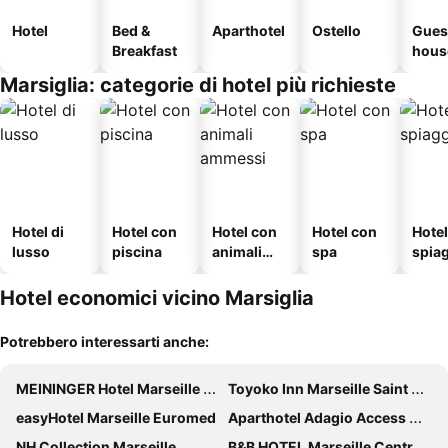
Hotel
Bed &
Aparthotel
Ostello
Gues
Breakfast
hous
Marsiglia: categorie di hotel più richieste
Hotel di
Hotel con
Hotel con
Hotel con
Hotel
lusso
piscina
animali
spa
spia
ammessi
Hotel economici vicino Marsiglia
Potrebbero interessarti anche:
MEININGER Hotel Marseille Centre La Joliette
Toyoko Inn Marseille Saint Charles
easyHotel Marseille Euromed
Aparthotel Adagio Access Marseille Prado Perier
NH Collection Marseille
B&B HOTEL Marseille Centre Vieux Port