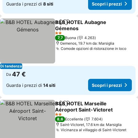
Guarda i prezzi di
8 siti
Scopri i prezzi
B&B HOTEL Aubagne
Condividi
Aggiungi ai preferiti
Gémenos
Scopri i prezzi
2 Stelle
7,7
Buona
4.263
Gemenos, 19.7 km da: Marsiglia
Comode opzioni di ristorazione in loco
Scopr
Di tendenza
47 €
Da
Guarda i prezzi di
14 siti
Scopri i prezzi
B&B HOTEL Marseille
Condividi
Aggiungi ai preferiti
Aéroport Saint-Victoret
Scopri i prezzi
2 Stelle
8,6
Eccellente
7.604
Saint-Victoret, 17.6 km da: Marsiglia
Vicinanza al villaggio di Saint-Victoret
Scopr