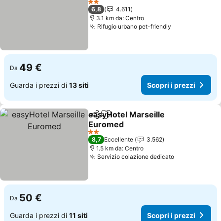
Scopri i prezzi
2 Stelle
6,8
4.611
3.1 km da: Centro
Rifugio urbano pet-friendly
Scopri i prez
49 €
Da
Guarda i prezzi di
13 siti
Scopri i prezzi
easyHotel Marseille
Condividi
Aggiungi ai preferiti
Euromed
Scopri i prezzi
2 Stelle
8,7
Eccellente
3.562
1.5 km da: Centro
Servizio colazione dedicato
Scopri i prez
50 €
Da
Guarda i prezzi di
11 siti
Scopri i prezzi