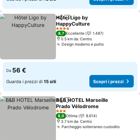
Hôtel Ligo by
Condividi
Aggiungi ai preferiti
HappyCulture
Scopri i prezzi
4 Stelle
8,7
Eccellente
1.487
0.5 km da: Centro
Design moderno e pulito
Scopri i prezzi
56 €
Da
Guarda i prezzi di
15 siti
Scopri i prezzi
B&B HOTEL Marseille
Condividi
Aggiungi ai preferiti
Prado Vélodrome
Scopri i prezzi
3 Stelle
8,0
Ottima
8.614
3.7 km da: Centro
Parcheggio sotterraneo custodito
Scopri i