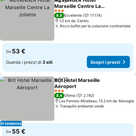
MEININGER Hotel
Condividi
Aggiungi ai preferiti
Marseille Centre La
Joliette
Scopri i prezzi
3 Stelle
8,8
Eccellente
17.174
1.0 km da: Centro
Ricco buffet per la colazione continentale
Sc
53 €
Da
Guarda i prezzi di
3 siti
Scopri i prezzi
Brit Hotel Marseille
Condividi
Aggiungi ai preferiti
Aéroport
Scopri i prezzi
3 Stelle
8,4
Ottima
2.782
Les Pennes-Mirabeau, 15.2 km da: Marsiglia
Tranquillo ambiente verde
Scopri i prezz
Di tendenza
55 €
Da