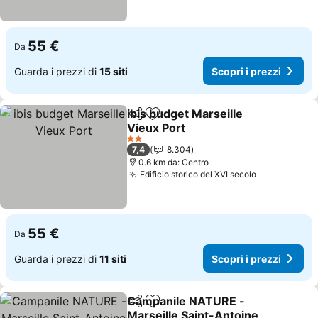
55 €
Da
Guarda i prezzi di
15 siti
Scopri i prezzi
ibis budget Marseille
Condividi
Aggiungi ai preferiti
Vieux Port
Scopri i prezzi
2 Stelle
7,4
8.304
0.6 km da: Centro
Edificio storico del XVI secolo
Scopri i pr
55 €
Da
Guarda i prezzi di
11 siti
Scopri i prezzi
Campanile NATURE -
Condividi
Aggiungi ai preferiti
Marseille Saint-Antoine