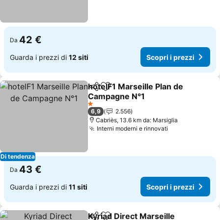
42 €
Da
Guarda i prezzi di
12 siti
Scopri i prezzi
hotelF1 Marseille Plan de
Condividi
Aggiungi ai preferiti
Campagne N°1
Scopri i prezzi
1 Stelle
6,9
2.556
Cabriès, 13.6 km da: Marsiglia
Interni moderni e rinnovati
Scopri i prezz
Di tendenza
43 €
Da
Guarda i prezzi di
11 siti
Scopri i prezzi
Kyriad Direct Marseille