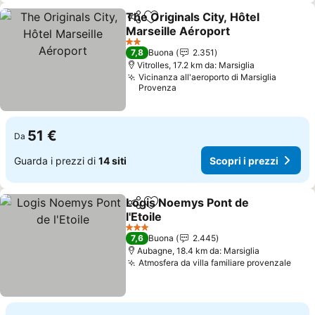
The Originals City, Hôtel
Condividi
Aggiungi ai preferiti
Marseille Aéroport
Scopri i prezzi
2 Stelle
7,8
Buona
2.351
Vitrolles, 17.2 km da: Marsiglia
Vicinanza all'aeroporto di Marsiglia
Provenza
51 €
Da
Guarda i prezzi di
14 siti
Scopri i prezzi
Logis Noemys Pont de
Condividi
Aggiungi ai preferiti
l'Etoile
Scopri i prezzi
3 Stelle
7,6
Buona
2.445
Aubagne, 18.4 km da: Marsiglia
Atmosfera da villa familiare provenzale
Scop