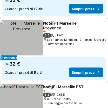
32 €
Da
Guarda i prezzi di
12 siti
Scopri i prezzi
Hotel F1 Marseille
Condividi
Aggiungi ai preferiti
Provence
Scopri i prezzi
1 Stelle
6,5
1.742
Les Pennes-Mirabeau, 13.1 km da: Marsiglia
Terrazza per il relax
Scopri i prezzi
Di tendenza
32 €
Da
Guarda i prezzi di
5 siti
Scopri i prezzi
hotelF1 Marseille EST
Condividi
Aggiungi ai preferiti
Scopr
1 Stelle
6,3
2.614
8.6 km da: Centro
Parcheggio privato sicuro
Scopri i prezz