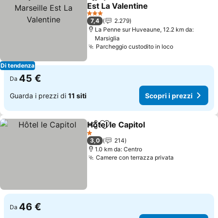
Condividi
Aggiungi ai preferiti
Est La Valentine
Scopri i prezzi
3 Stelle
7,4
2.279
La Penne sur Huveaune, 12.2 km da:
Marsiglia
Parcheggio custodito in loco
Scopri i pre
Di tendenza
45 €
Da
Guarda i prezzi di
11 siti
Scopri i prezzi
Hôtel le Capitol
Condividi
Aggiungi ai preferiti
Scopri i pr
1 Stelle
3,0
214
1.0 km da: Centro
Camere con terrazza privata
Scopri i pre
46 €
Da