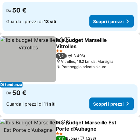
50 €
Da
Guarda i prezzi di
13 siti
Scopri i prezzi
ibis budget Marseille
Condividi
Aggiungi ai preferiti
Vitrolles
Scopri i prezzi
2 Stelle
7,2
3.496
Vitrolles, 16.2 km da: Marsiglia
Parcheggio privato sicuro
Scopri i prezz
Di tendenza
50 €
Da
Guarda i prezzi di
11 siti
Scopri i prezzi
Ibis Budget Marseille Est
Condividi
Aggiungi ai preferiti
Porte d'Aubagne
Scopri i prezzi
2 Stelle
7,7
Buona
1.288