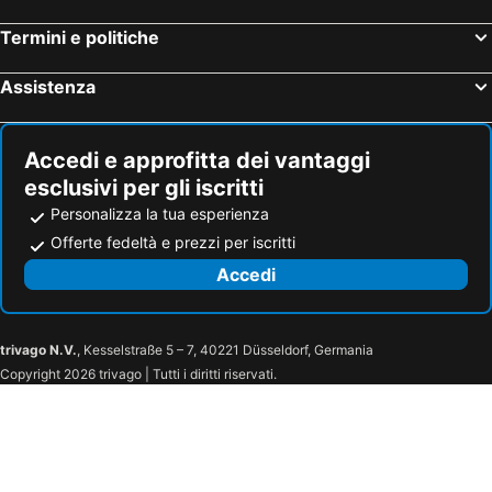
Hôtel Life Marseille VP - Vieux Port
greet Hotel Marseille Centre Saint Charles
Termini e politiche
Les Jardins de Cassis
B&B HOTEL Marseille Parc Chanot
New Hotel Of Marseille
Holiday Inn Express Marseille Airport By Ihg
Assistenza
AC Hotel Marseille Prado Velodrome
Hôtel Mercure Marseille Canebière Vieux-Port
The Originals Boutique, Hôtel Cassitel, Cassis Port
Hotel Relax
Accedi e approfitta dei vantaggi
Hotel THEFFA
Aparthotel Adagio Marseille Timone
esclusivi per gli iscritti
Grand Hotel Beauvau Marseille Vieux-Port - MGallery Collection
ibis Styles Marseille Vieux Port
Personalizza la tua esperienza
App-Arte
Hôtel Hermès
Offerte fedeltà e prezzi per iscritti
Hotel Belle-Vue Vieux-Port
Hostel Lambassade Bretonne Vieux-port
Accedi
Le panier centre historique de marseille
New Hotel Le Quai - Vieux Port
Aliza
Maisons du Monde Hôtel & Suites - Marseille Vieux Port
trivago N.V.
, Kesselstraße 5 – 7, 40221 Düsseldorf, Germania
Europe Hotel Vieux Port
NOCNOC - Le Petit-Colbert
Copyright 2026 trivago | Tutti i diritti riservati.
Radisson Blu Hotel, Marseille Vieux Port
Hôtel Beauséjour
Plein Soleil
Letape
The Originals City, Hôtel Marseille Aéroport
B&B HOTEL Marseille Bonneveine