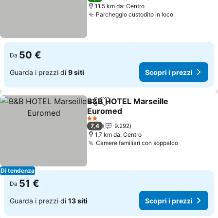
11.5 km da: Centro
Parcheggio custodito in loco
Scopri i pre
50 €
Da
Guarda i prezzi di
9 siti
Scopri i prezzi
B&B HOTEL Marseille
Condividi
Aggiungi ai preferiti
Euromed
Scopri i prezzi
2 Stelle
7,4
9.292
1.7 km da: Centro
Camere familiari con soppalco
Scopri i pr
Di tendenza
51 €
Da
Guarda i prezzi di
13 siti
Scopri i prezzi