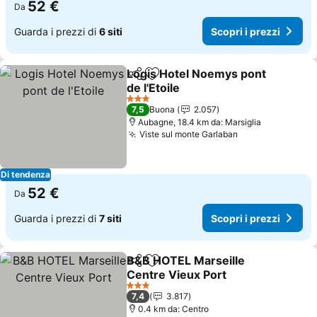
52 €
Da
Guarda i prezzi di
6 siti
Scopri i prezzi
Logis Hotel Noemys pont
Condividi
Aggiungi ai preferiti
de l'Etoile
Scopri i prezzi
3 Stelle
7,5
Buona
2.057
Aubagne, 18.4 km da: Marsiglia
Viste sul monte Garlaban
Scopri i prezzi
Di tendenza
52 €
Da
Guarda i prezzi di
7 siti
Scopri i prezzi
B&B HOTEL Marseille
Condividi
Aggiungi ai preferiti
Centre Vieux Port
Scopri i prezzi
3 Stelle
7,4
3.817
0.4 km da: Centro