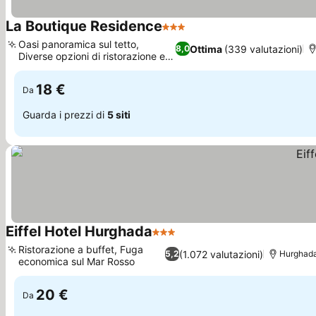
La Boutique Residence
3 Stelle
Scopri i prezzi
Oasi panoramica sul tetto,
Ottima
(339 valutazioni)
8,0
Diverse opzioni di ristorazione e
Scopri i prezzi
bar
18 €
Da
Guarda i prezzi di
5 siti
Eiffel Hotel Hurghada
3 Stelle
Scopri i prezzi
Ristorazione a buffet, Fuga
(1.072 valutazioni)
5,2
Hurghad
economica sul Mar Rosso
Scopri i prezzi
20 €
Da