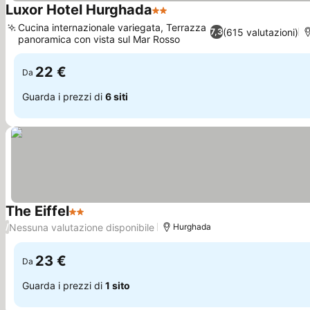
Luxor Hotel Hurghada
2 Stelle
Scopri i prezzi
Cucina internazionale variegata, Terrazza
(615 valutazioni)
7,3
panoramica con vista sul Mar Rosso
Scopri i prezzi
22 €
Da
Guarda i prezzi di
6 siti
The Eiffel
2 Stelle
Scopri i prezzi
Nessuna valutazione disponibile
/
Hurghada
23 €
Da
Guarda i prezzi di
1 sito