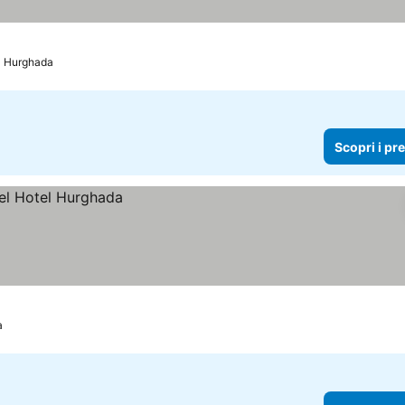
Hurghada
Scopri i pr
a