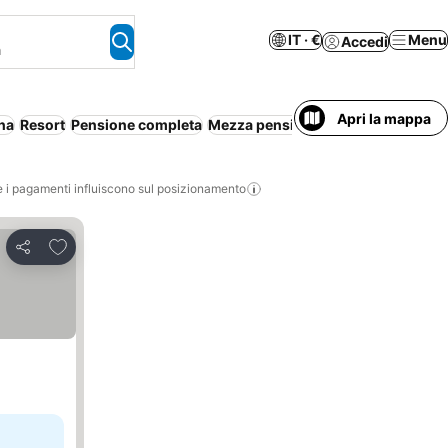
IT · €
Menu
Accedi
a
Apri la mappa
na
Resort
Pensione completa
Mezza pensione
Lusso
Coppie
Wi
i pagamenti influiscono sul posizionamento
Aggiungi ai preferiti
Condividi