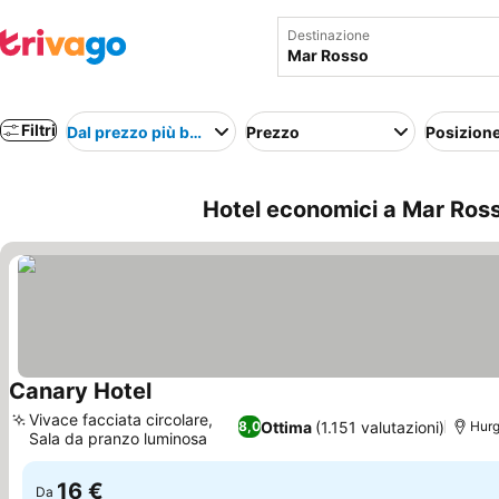
Destinazione
Filtri
Dal prezzo più basso
Prezzo
Posizion
Hotel economici a Mar Ross
Canary Hotel
Scopri i prezzi
Vivace facciata circolare,
Ottima
(1.151 valutazioni)
8,0
Hur
Sala da pranzo luminosa
Scopri i prezzi
16 €
Da