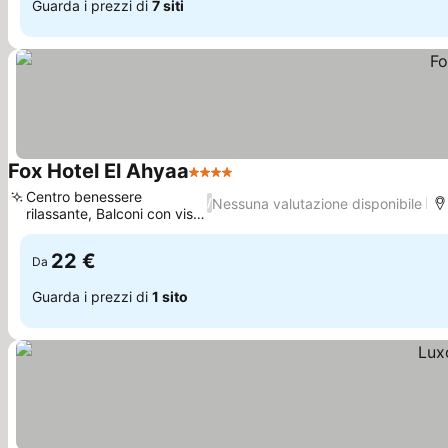
Guarda i prezzi di
7 siti
Fox Hotel El Ahyaa
4 Stelle
Scopri i prezzi
Centro benessere
Nessuna valutazione disponibile
/
rilassante, Balconi con vista
Scopri i prezzi
città
22 €
Da
Guarda i prezzi di
1 sito