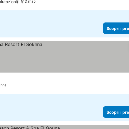
lutazioni)
Dahab
Scopri i pr
khna
Scopri i pr