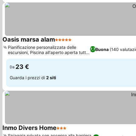
Oasis marsa alam
5 Stelle
Scopri i prezzi
Pianificazione personalizzata delle
Buona
(140 valutazi
7,7
escursioni, Piscina all'aperto aperta tutto
Scopri i prezzi
l'anno
23 €
Da
Guarda i prezzi di
2 siti
Inmo Divers Home
3 Stelle
Scopri i prezzi
Spiaggia privata con accesso alla barriera