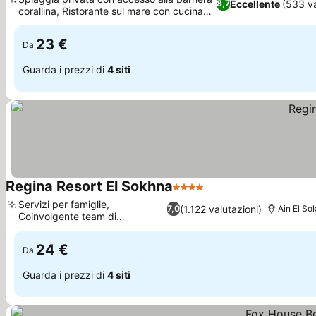
Eccellente
(533 va
8,7
corallina, Ristorante sul mare con cucina
Scopri i prezzi
variegata
23 €
Da
Guarda i prezzi di
4 siti
Regina Resort El Sokhna
4 Stelle
Scopri i prezzi
Servizi per famiglie,
(1.122 valutazioni)
7,0
Ain El So
Coinvolgente team di
Scopri i prezzi
animazione
24 €
Da
Guarda i prezzi di
4 siti