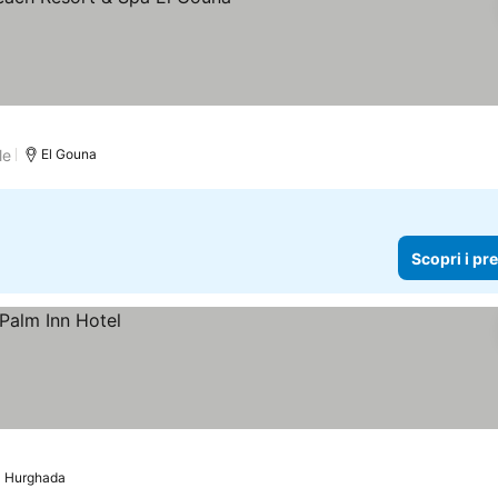
e
Scopri i prezzi
le
El Gouna
Scopri i pr
Hurghada