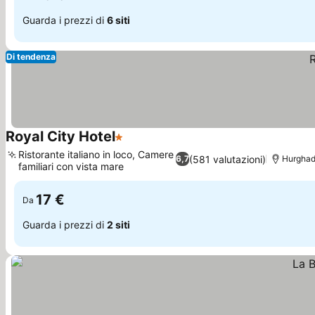
Guarda i prezzi di
6 siti
Di tendenza
Royal City Hotel
1 Stelle
Scopri i prezzi
Ristorante italiano in loco, Camere
(581 valutazioni)
6,7
Hurgha
familiari con vista mare
Scopri i prezzi
17 €
Da
Guarda i prezzi di
2 siti