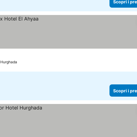
Scopri i pr
Hurghada
Scopri i pr