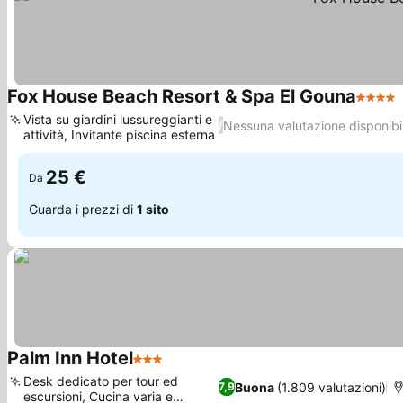
Fox House Beach Resort & Spa El Gouna
4 Stell
Vista su giardini lussureggianti e
Nessuna valutazione disponibi
/
attività, Invitante piscina esterna
Scopri i prezzi
25 €
Da
Guarda i prezzi di
1 sito
Palm Inn Hotel
3 Stelle
Scopri i prezzi
Desk dedicato per tour ed
Buona
(1.809 valutazioni)
7,9
escursioni, Cucina varia e