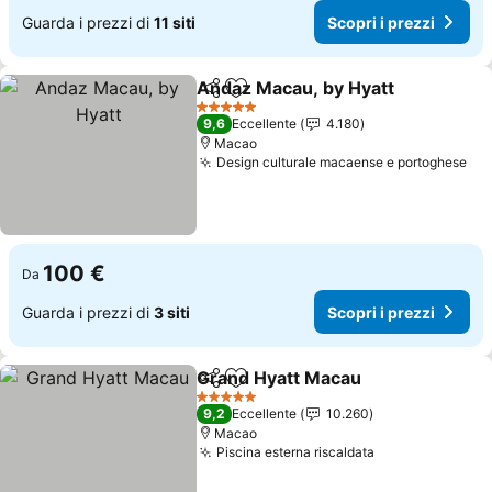
Guarda i prezzi di
11 siti
Scopri i prezzi
Andaz Macau, by Hyatt
Condividi
Aggiungi ai preferiti
5 Stelle
9,6
Eccellente
4.180
Macao
Design culturale macaense e portoghese
100 €
Da
Guarda i prezzi di
3 siti
Scopri i prezzi
Grand Hyatt Macau
Condividi
Aggiungi ai preferiti
5 Stelle
9,2
Eccellente
10.260
Macao
Piscina esterna riscaldata