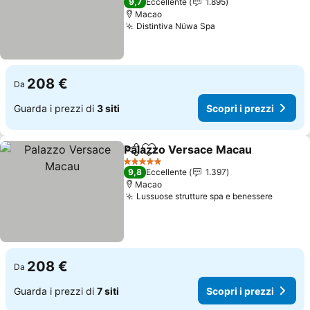
9,7
Eccellente
1.895
Macao
Distintiva Nüwa Spa
208 €
Da
Guarda i prezzi di
3 siti
Scopri i prezzi
Palazzo Versace Macau
Condividi
Aggiungi ai preferiti
5 Stelle
9,8
Eccellente
1.397
Macao
Lussuose strutture spa e benessere
208 €
Da
Guarda i prezzi di
7 siti
Scopri i prezzi