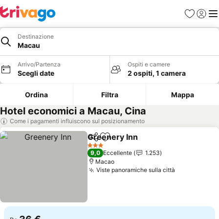
Preferiti
Accedi
Me
Destinazione
Macau
Arrivo/Partenza
Ospiti e camere
Scegli date
2 ospiti, 1 camera
Ordina
Filtra
Mappa
Hotel economici a Macau, Cina
Come i pagamenti influiscono sul posizionamento
Greenery Inn
Condividi
Aggiungi ai preferiti
3 Stelle
9,0
Eccellente
1.253
Macao
Viste panoramiche sulla città