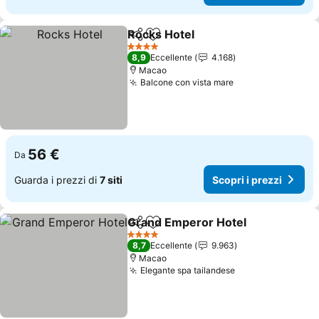
Rocks Hotel
Condividi
Aggiungi ai preferiti
4 Stelle
8,9
Eccellente
4.168
Macao
Balcone con vista mare
56 €
Da
Guarda i prezzi di
7 siti
Scopri i prezzi
Grand Emperor Hotel
Condividi
Aggiungi ai preferiti
4 Stelle
8,7
Eccellente
9.963
Macao
Elegante spa tailandese