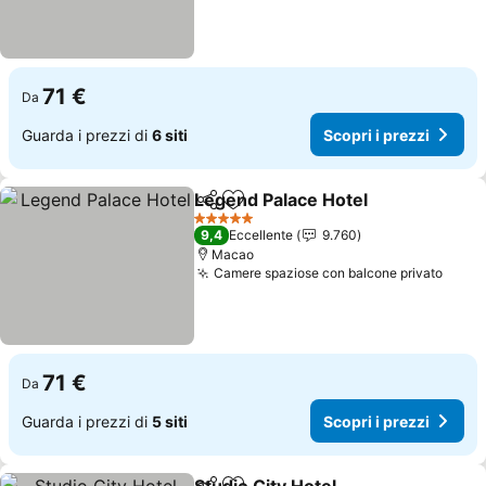
71 €
Da
Guarda i prezzi di
6 siti
Scopri i prezzi
Legend Palace Hotel
Condividi
Aggiungi ai preferiti
5 Stelle
9,4
Eccellente
9.760
Macao
Camere spaziose con balcone privato
71 €
Da
Guarda i prezzi di
5 siti
Scopri i prezzi