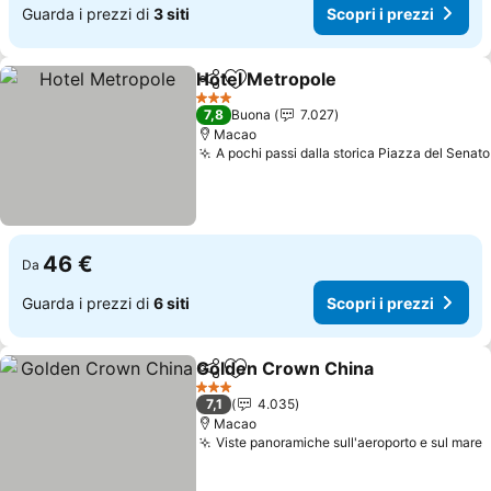
Guarda i prezzi di
3 siti
Scopri i prezzi
Hotel Metropole
Condividi
Aggiungi ai preferiti
3 Stelle
7,8
Buona
7.027
Macao
A pochi passi dalla storica Piazza del Senato
46 €
Da
Guarda i prezzi di
6 siti
Scopri i prezzi
Golden Crown China
Condividi
Aggiungi ai preferiti
3 Stelle
7,1
4.035
Macao
Viste panoramiche sull'aeroporto e sul mare