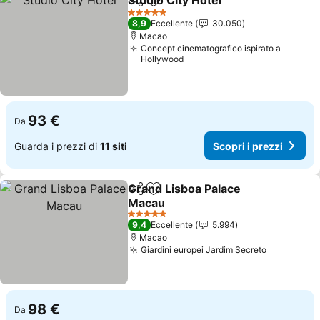
Studio City Hotel
Condividi
Aggiungi ai preferiti
5 Stelle
8,9
Eccellente
30.050
Macao
Concept cinematografico ispirato a
Hollywood
93 €
Da
Guarda i prezzi di
11 siti
Scopri i prezzi
Grand Lisboa Palace
Condividi
Aggiungi ai preferiti
Macau
5 Stelle
9,4
Eccellente
5.994
Macao
Giardini europei Jardim Secreto
98 €
Da