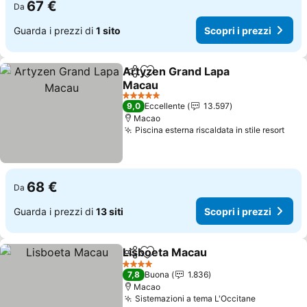
67 €
Da
Guarda i prezzi di
1 sito
Scopri i prezzi
Artyzen Grand Lapa
Condividi
Aggiungi ai preferiti
Macau
5 Stelle
9,0
Eccellente
13.597
Macao
Piscina esterna riscaldata in stile resort
68 €
Da
Guarda i prezzi di
13 siti
Scopri i prezzi
Lisboeta Macau
Condividi
Aggiungi ai preferiti
4 Stelle
7,8
Buona
1.836
Macao
Sistemazioni a tema L'Occitane