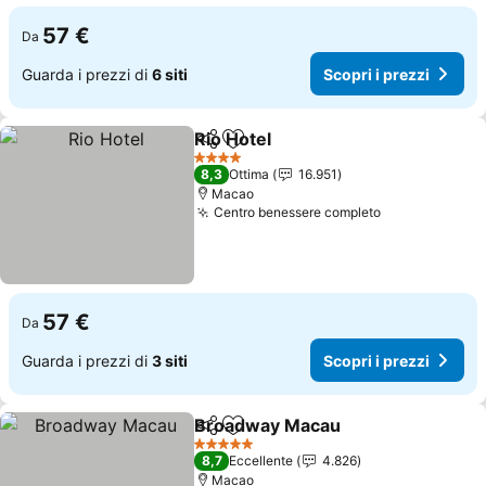
57 €
Da
Guarda i prezzi di
6 siti
Scopri i prezzi
Rio Hotel
Condividi
Aggiungi ai preferiti
4 Stelle
8,3
Ottima
16.951
Macao
Centro benessere completo
57 €
Da
Guarda i prezzi di
3 siti
Scopri i prezzi
Broadway Macau
Condividi
Aggiungi ai preferiti
5 Stelle
8,7
Eccellente
4.826
Macao