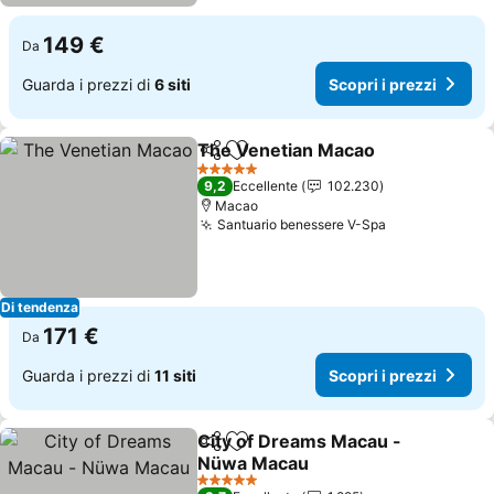
149 €
Da
Guarda i prezzi di
6 siti
Scopri i prezzi
The Venetian Macao
Condividi
Aggiungi ai preferiti
5 Stelle
9,2
Eccellente
102.230
Macao
Santuario benessere V-Spa
Di tendenza
171 €
Da
Guarda i prezzi di
11 siti
Scopri i prezzi
City of Dreams Macau -
Condividi
Aggiungi ai preferiti
Nüwa Macau
5 Stelle