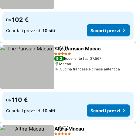
102 €
Da
Guarda i prezzi di
10 siti
Scopri i prezzi
The Parisian Macao
Condividi
Aggiungi ai preferiti
5 Stelle
9,2
Eccellente
27.567
Macao
Cucina francese e cinese autentica
110 €
Da
Guarda i prezzi di
10 siti
Scopri i prezzi
Altira Macau
Condividi
Aggiungi ai preferiti