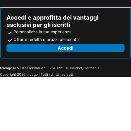
Wynn Macau
Caravel Hotel
Pousada Marina Infante
Hotel Beverly Plaza
Accedi e approfitta dei vantaggi
esclusivi per gli iscritti
Metropark Hotel Macau
Pousada de Coloane Boutique Hotel
Personalizza la tua esperienza
Wynn Palace
Hou Kong Hotel
Offerte fedeltà e prezzi per iscritti
Hotel Guia
Dormy Boutique Hostel
Accedi
YOHO Hollywood Roosevelt Hotel
Belive&More
Million Dragon Hotel
Waldo Hotel
Emperor Hotel
Sands Macao
trivago N.V.
, Kesselstraße 5 – 7, 40221 Düsseldorf, Germania
Copyright 2026 trivago | Tutti i diritti riservati.
Hotel Presidente Macau
Hotel Fortuna
Towns Well Hotel
Grand Dragon Hotel
Fu Hua Hotel
Macau Hotel S
Yinghai Hotel Apartment Zhuhai Chimelong