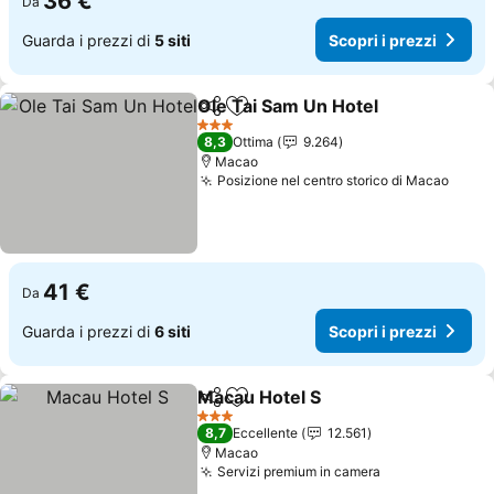
36 €
Da
Guarda i prezzi di
5 siti
Scopri i prezzi
Ole Tai Sam Un Hotel
Condividi
Aggiungi ai preferiti
3 Stelle
8,3
Ottima
9.264
Macao
Posizione nel centro storico di Macao
41 €
Da
Guarda i prezzi di
6 siti
Scopri i prezzi
Macau Hotel S
Condividi
Aggiungi ai preferiti
3 Stelle
8,7
Eccellente
12.561
Macao
Servizi premium in camera