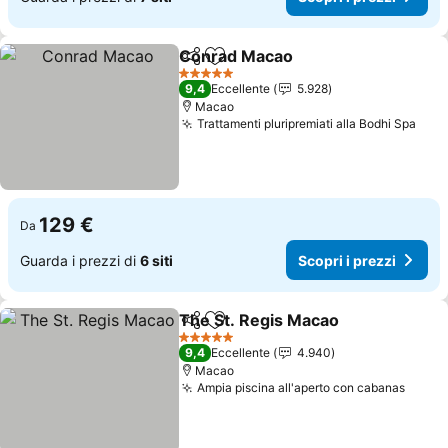
Conrad Macao
Condividi
Aggiungi ai preferiti
5 Stelle
9,4
Eccellente
5.928
Macao
Trattamenti pluripremiati alla Bodhi Spa
129 €
Da
Guarda i prezzi di
6 siti
Scopri i prezzi
The St. Regis Macao
Condividi
Aggiungi ai preferiti
5 Stelle
9,4
Eccellente
4.940
Macao
Ampia piscina all'aperto con cabanas