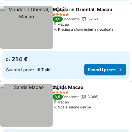
Mandarin Oriental, Macau
Condividi
Aggiungi ai preferiti
5 Stelle
9,5
Eccellente
5.282
Macao
Piscina a sfioro esterna riscaldata
214 €
Da
Guarda i prezzi di
7 siti
Scopri i prezzi
Sands Macao
Condividi
Aggiungi ai preferiti
5 Stelle
8,5
Eccellente
3.086
Macao
Spa e salone deluxe