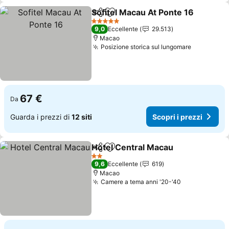
Sofitel Macau At Ponte 16
Condividi
Aggiungi ai preferiti
5 Stelle
9,0
Eccellente
29.513
Macao
Posizione storica sul lungomare
67 €
Da
Guarda i prezzi di
12 siti
Scopri i prezzi
Hotel Central Macau
Condividi
Aggiungi ai preferiti
2 Stelle
9,6
Eccellente
619
Macao
Camere a tema anni '20-'40