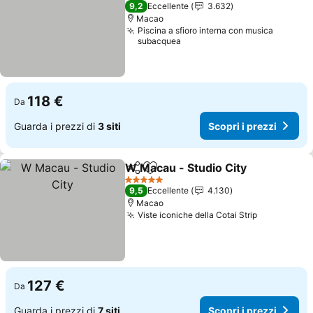
5 Stelle
9,2
Eccellente
3.632
Macao
Piscina a sfioro interna con musica
subacquea
118 €
Da
Guarda i prezzi di
3 siti
Scopri i prezzi
W Macau - Studio City
Condividi
Aggiungi ai preferiti
5 Stelle
9,5
Eccellente
4.130
Macao
Viste iconiche della Cotai Strip
127 €
Da
Guarda i prezzi di
7 siti
Scopri i prezzi