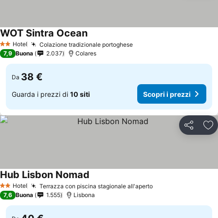
WOT Sintra Ocean
Hotel
Colazione tradizionale portoghese
2 Stelle
7,9
Buona
2.037
Colares
38 €
Da
Guarda i prezzi di
10 siti
Scopri i prezzi
Condividi
Agg
Hub Lisbon Nomad
Hotel
Terrazza con piscina stagionale all'aperto
2 Stelle
7,6
Buona
1.555
Lisbona