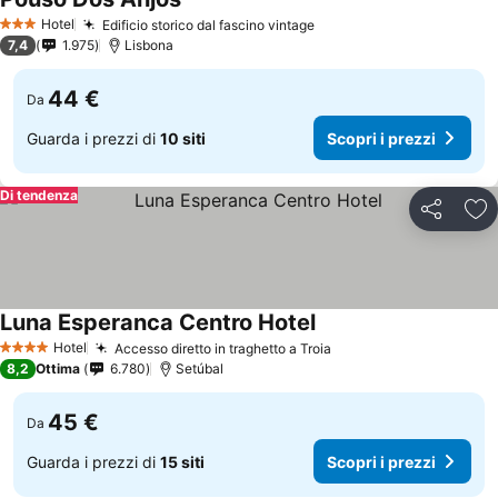
Hotel
Edificio storico dal fascino vintage
3 Stelle
7,4
1.975
Lisbona
44 €
Da
Guarda i prezzi di
10 siti
Scopri i prezzi
Di tendenza
Condividi
Agg
Luna Esperanca Centro Hotel
Hotel
Accesso diretto in traghetto a Troia
4 Stelle
8,2
Ottima
6.780
Setúbal
45 €
Da
Guarda i prezzi di
15 siti
Scopri i prezzi