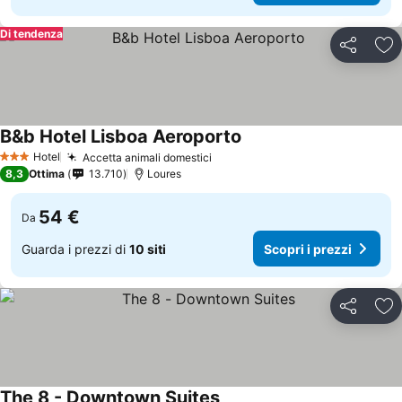
Di tendenza
Condividi
Agg
B&b Hotel Lisboa Aeroporto
Hotel
Accetta animali domestici
3 Stelle
8,3
Ottima
13.710
Loures
54 €
Da
Guarda i prezzi di
10 siti
Scopri i prezzi
Condividi
Agg
The 8 - Downtown Suites