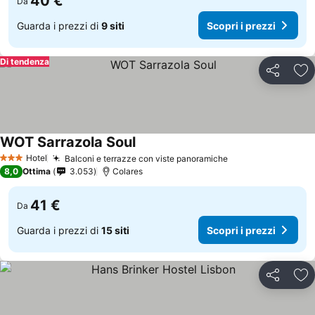
40 €
Da
Guarda i prezzi di
9 siti
Scopri i prezzi
Di tendenza
Condividi
Agg
WOT Sarrazola Soul
Hotel
Balconi e terrazze con viste panoramiche
3 Stelle
8,0
Ottima
3.053
Colares
41 €
Da
Guarda i prezzi di
15 siti
Scopri i prezzi
Condividi
Agg