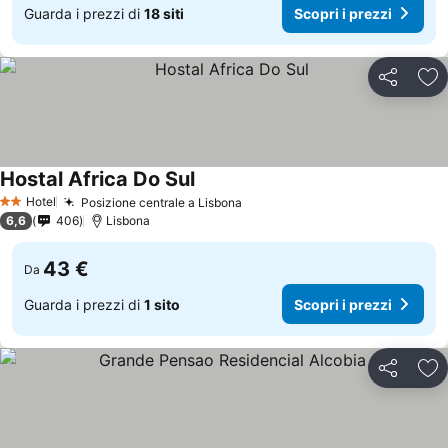
Guarda i prezzi di
18 siti
Scopri i prezzi
Condividi
Agg
Hostal Africa Do Sul
Hotel
Posizione centrale a Lisbona
2 Stelle
6,6
406
Lisbona
43 €
Da
Guarda i prezzi di
1 sito
Scopri i prezzi
Condividi
Agg