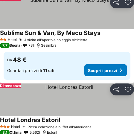
Condividi
Agg
Sublime Sun & Van, By Meco Stays
Hotel
Attività all'aperto e noleggio biciclette
2 Stelle
7,7
Buona
73
Sesimbra
48 €
Da
Guarda i prezzi di
11 siti
Scopri i prezzi
Di tendenza
Condividi
Agg
Hotel Londres Estoril
Hotel
Ricca colazione a buffet all'americana
3 Stelle
8,1
Ottima
5.562
Estoril