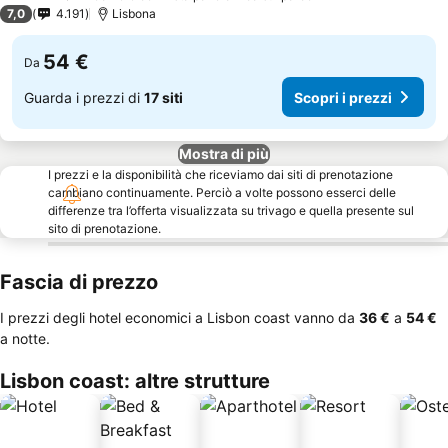
3 Stelle
7,0
4.191
Lisbona
54 €
Da
Guarda i prezzi di
17 siti
Scopri i prezzi
Mostra di più
I prezzi e la disponibilità che riceviamo dai siti di prenotazione
cambiano continuamente. Perciò a volte possono esserci delle
differenze tra l’offerta visualizzata su trivago e quella presente sul
sito di prenotazione.
Fascia di prezzo
I prezzi degli hotel economici a Lisbon coast vanno da
‎36 €
a
‎54 €
a notte.
Lisbon coast: altre strutture