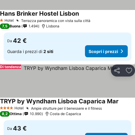
Hans Brinker Hostel Lisbon
Hotel
Terrazza panoramica con vista sulla città
1 Stelle
7,5
Buona
1.494
Lisbona
42 €
Da
Guarda i prezzi di
2 siti
Scopri i prezzi
Di tendenza
Condividi
Agg
TRYP by Wyndham Lisboa Caparica Mar
Hotel
Ampie strutture per il benessere e il fitness
4 Stelle
8,2
Ottima
10.990
Costa de Caparica
43 €
Da