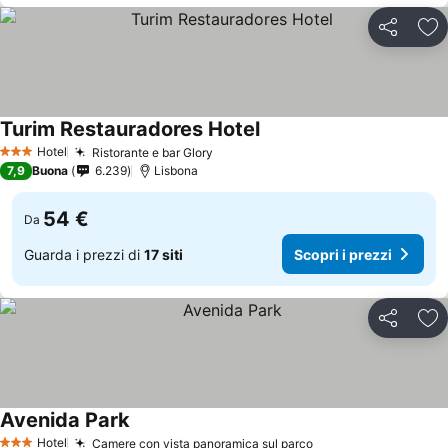
Condividi
Agg
Turim Restauradores Hotel
Hotel
Ristorante e bar Glory
3 Stelle
7,9
Buona
6.239
Lisbona
54 €
Da
Guarda i prezzi di
17 siti
Scopri i prezzi
Condividi
Agg
Avenida Park
Hotel
Camere con vista panoramica sul parco