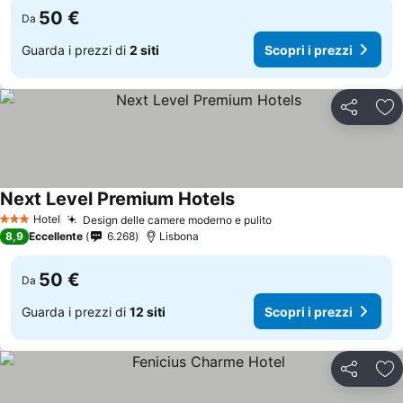
50 €
Da
Guarda i prezzi di
2 siti
Scopri i prezzi
Condividi
Agg
Next Level Premium Hotels
Hotel
Design delle camere moderno e pulito
3 Stelle
8,9
Eccellente
6.268
Lisbona
50 €
Da
Guarda i prezzi di
12 siti
Scopri i prezzi
Condividi
Agg