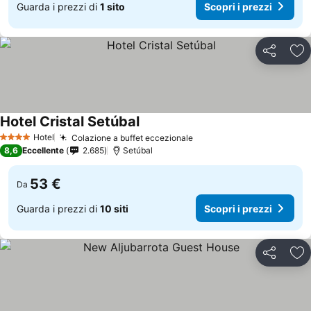
Guarda i prezzi di
1 sito
Scopri i prezzi
Condividi
Agg
Hotel Cristal Setúbal
Hotel
Colazione a buffet eccezionale
4 Stelle
8,6
Eccellente
2.685
Setúbal
53 €
Da
Guarda i prezzi di
10 siti
Scopri i prezzi
Condividi
Agg