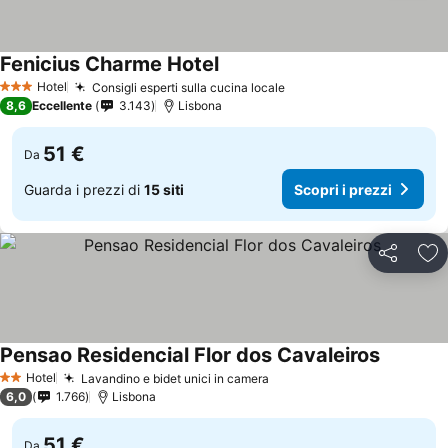
Fenicius Charme Hotel
Hotel
Consigli esperti sulla cucina locale
3 Stelle
8,6
Eccellente
3.143
Lisbona
51 €
Da
Guarda i prezzi di
15 siti
Scopri i prezzi
Condividi
Agg
Pensao Residencial Flor dos Cavaleiros
Hotel
Lavandino e bidet unici in camera
2 Stelle
6,0
1.766
Lisbona
51 €
Da