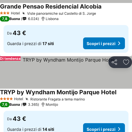
Grande Pensao Residencial Alcobia
Hotel
Viste panoramiche sul Castello di S. Jorge
3 Stelle
7,8
Buona
6.024
Lisbona
43 €
Da
Guarda i prezzi di
17 siti
Scopri i prezzi
Di tendenza
Condividi
Agg
TRYP by Wyndham Montijo Parque Hotel
Hotel
Ristorante Fragata a tema marino
4 Stelle
7,6
Buona
3.365
Montijo
43 €
Da
Guarda i prezzi di
14 siti
Scopri i prezzi