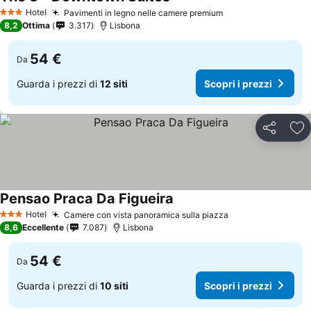
Hotel
Pavimenti in legno nelle camere premium
3 Stelle
8,2
Ottima
3.317
Lisbona
54 €
Da
Guarda i prezzi di
12 siti
Scopri i prezzi
Condividi
Agg
Pensao Praca Da Figueira
Hotel
Camere con vista panoramica sulla piazza
3 Stelle
8,6
Eccellente
7.087
Lisbona
54 €
Da
Guarda i prezzi di
10 siti
Scopri i prezzi