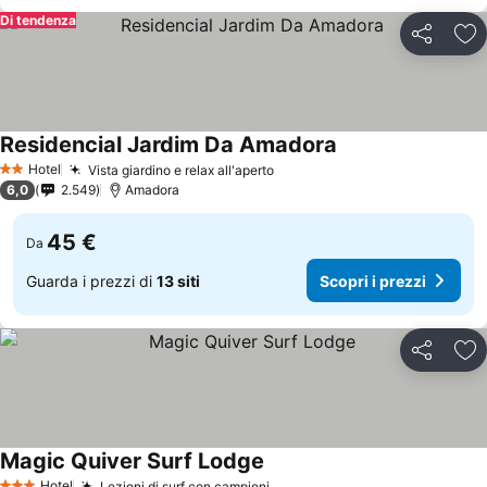
Di tendenza
Condividi
Agg
Residencial Jardim Da Amadora
Hotel
Vista giardino e relax all'aperto
2 Stelle
6,0
2.549
Amadora
45 €
Da
Guarda i prezzi di
13 siti
Scopri i prezzi
Condividi
Agg
Magic Quiver Surf Lodge
Hotel
Lezioni di surf con campioni