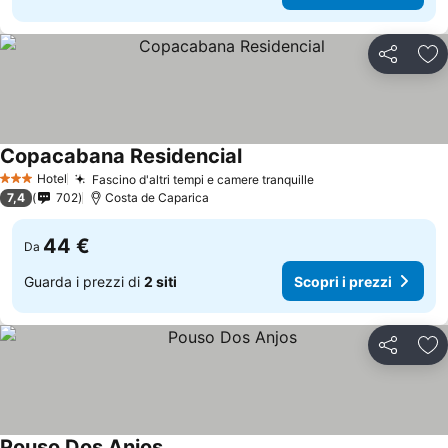
Condividi
Agg
Copacabana Residencial
Hotel
Fascino d'altri tempi e camere tranquille
3 Stelle
7,4
702
Costa de Caparica
44 €
Da
Guarda i prezzi di
2 siti
Scopri i prezzi
Condividi
Agg
Pouso Dos Anjos