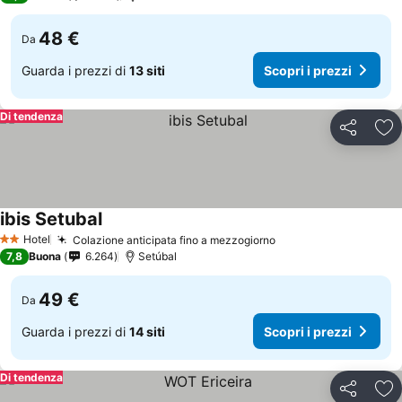
48 €
Da
Guarda i prezzi di
13 siti
Scopri i prezzi
Di tendenza
Condividi
Agg
ibis Setubal
Hotel
Colazione anticipata fino a mezzogiorno
2 Stelle
7,8
Buona
6.264
Setúbal
49 €
Da
Guarda i prezzi di
14 siti
Scopri i prezzi
Di tendenza
Condividi
Agg