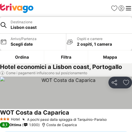
Preferiti
Accedi
Me
Destinazione
Lisbon coast
Arrivo/Partenza
Ospiti e camere
Scegli date
2 ospiti, 1 camera
Ordina
Filtra
Mappa
Hotel economici a Lisbon coast, Portogallo
Come i pagamenti influiscono sul posizionamento
Condividi
Agg
WOT Costa da Caparica
Hotel
A pochi passi dalla spiaggia di Tarquínio-Paraíso
3 Stelle
8,1
Ottima
1.930
Costa de Caparica