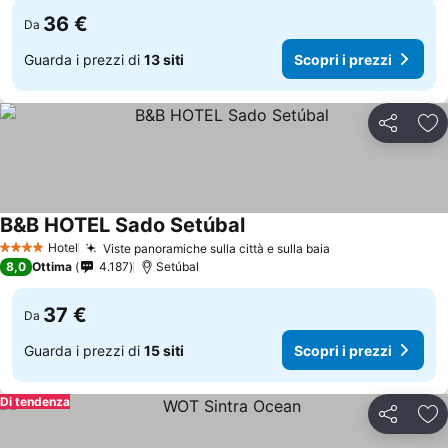
36 €
Da
Guarda i prezzi di
13 siti
Scopri i prezzi
Condividi
Agg
B&B HOTEL Sado Setúbal
Hotel
Viste panoramiche sulla città e sulla baia
4 Stelle
8,0
Ottima
4.187
Setúbal
37 €
Da
Guarda i prezzi di
15 siti
Scopri i prezzi
Di tendenza
Condividi
Agg