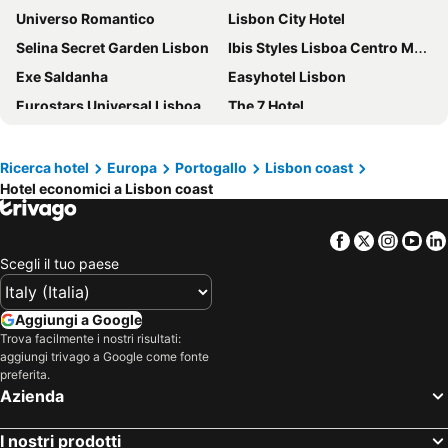
Universo Romantico
Lisbon City Hotel
Selina Secret Garden Lisbon
Ibis Styles Lisboa Centro Marquês de Pombal
Exe Saldanha
Easyhotel Lisbon
Eurostars Universal Lisboa
The 7 Hotel
Masa Hotel Almirante
Eurostars Lisboa Parque
Hotel Marquês de Pombal
Hotel Roma
Ricerca hotel
Europa
Portogallo
Lisbon coast
Hotel economici a Lisbon coast
Next Level Premium Hotels
Turim Europa Hotel
Turim Marquês Hotel
Moov Hotel Lisboa Oriente
Facebook
Twitter
Insta
Yo
Novotel Lisboa
Ikonik Lisboa
Scegli il tuo paese
Hotel Excelsior
Turim Ibéria Hotel
ibis Lisboa Jose Malhoa
Holiday Inn Express & Suites Lisbon - PrÍncipe Real By Ihg
Aggiungi a Google
VIP Executive Eden Aparthotel
ibis Styles Lisboa Centro Liberdade NE
Trova facilmente i nostri risultati:
aggiungi trivago a Google come fonte
HF Fenix Lisboa
Holiday Inn Lisbon By Ihg
preferita.
Azienda
Hotel Dom Carlos Park
Holiday Inn Express Lisbon - Av. Liberdade By Ihg
Smy Lisboa
Hills Hotel Lisboa
I nostri prodotti