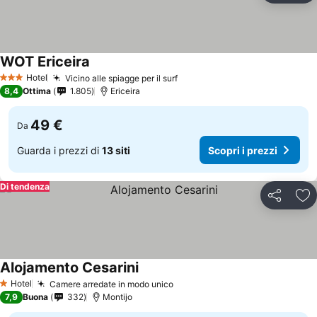
WOT Ericeira
Hotel
Vicino alle spiagge per il surf
3 Stelle
8,4
Ottima
1.805
Ericeira
49 €
Da
Guarda i prezzi di
13 siti
Scopri i prezzi
Di tendenza
Condividi
Agg
Alojamento Cesarini
Hotel
Camere arredate in modo unico
1 Stelle
7,9
Buona
332
Montijo