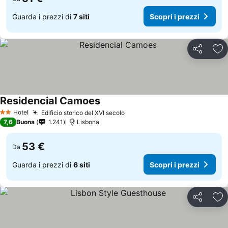
Guarda i prezzi di
7 siti
Scopri i prezzi
Condividi
Agg
Residencial Camoes
Hotel
Edificio storico del XVI secolo
2 Stelle
7,6
Buona
1.241
Lisbona
53 €
Da
Guarda i prezzi di
6 siti
Scopri i prezzi
Condividi
Agg