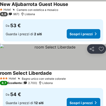
New Aljubarrota Guest House
Hotel
Camere con estetica a mosaico
1 Stelle
6,8
967
Lisbona
53 €
Da
Guarda i prezzi di
2 siti
Scopri i prezzi
Condividi
Agg
room Select Liberdade
Hotel
Bagno unico con vetrate colorate
3 Stelle
8,7
Eccellente
2.700
Lisbona
54 €
Da
Guarda i prezzi di
12 siti
Scopri i prezzi