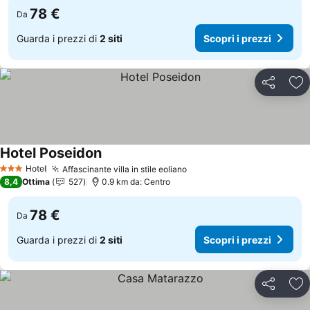
78 €
Da
Guarda i prezzi di
2 siti
Scopri i prezzi
Condividi
Agg
Hotel Poseidon
Scopri i prezzi
Hotel
Affascinante villa in stile eoliano
Scopri i prezzi
3 Stelle
8,4
Ottima
527
0.9 km da: Centro
78 €
Da
Guarda i prezzi di
2 siti
Scopri i prezzi
Condividi
Agg