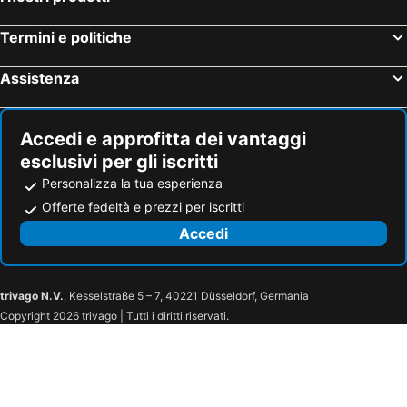
Albergo Boutique Casajanca
Hotel Giardino Sul Mare
Termini e politiche
Hotel Odissea
Mamamia #Lipari
Villa Saracina
Hotel Eros
Assistenza
Agriturismo Galletta
La Locanda del Postino
Gattopardo Park Hotel
Hotel Borgo Eolie
Accedi e approfitta dei vantaggi
Hotel A Cannata
Odysseus Hotel
esclusivi per gli iscritti
Capofaro Resort
Casa Gialla B&B
Personalizza la tua esperienza
Hotel Mamma Santina
B&B Da Franco
Offerte fedeltà e prezzi per iscritti
Villa Hermes Case Vacanza
Corallo
Accedi
Lo Nardo Maria Rooms
Lodge Maracuja
Casa Vacanze Central Cincotta
Titina Village Porto
trivago N.V.
, Kesselstraße 5 – 7, 40221 Düsseldorf, Germania
Casa Matarazzo
Residence Torre Delle Stelle
Copyright 2026 trivago | Tutti i diritti riservati.
Hotel Jera' Resort & Circolo Velico
Hotel Santa Marina
Hotel Torre