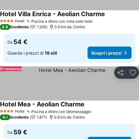
Hotel Villa Enrica - Aeolian Charme
Scopri i prezzi
Hotel
Piscina a sfioro con vista sulle isole
Scopri i prezzi
4 Stelle
8,9
Eccellente
1.255
0.9 km da: Centro
54 €
Da
Guarda i prezzi di
16 siti
Scopri i prezzi
Di tendenza
Condividi
Agg
Hotel Mea - Aeolian Charme
Scopri i prezzi
Hotel
Piscina a sfioro con idromassaggio
Scopri i prezzi
4 Stelle
9,1
Eccellente
1.871
0.6 km da: Centro
59 €
Da