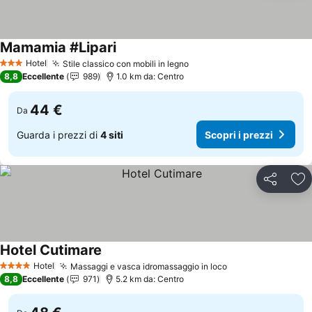
Mamamia #Lipari
Scopri i prezzi
Hotel
Stile classico con mobili in legno
Scopri i prezzi
3 Stelle
8,8
Eccellente
989
1.0 km da: Centro
44 €
Da
Guarda i prezzi di
4 siti
Scopri i prezzi
Condividi
Agg
Hotel Cutimare
Scopri i prezzi
Hotel
Massaggi e vasca idromassaggio in loco
Scopri i prezzi
4 Stelle
8,8
Eccellente
971
5.2 km da: Centro