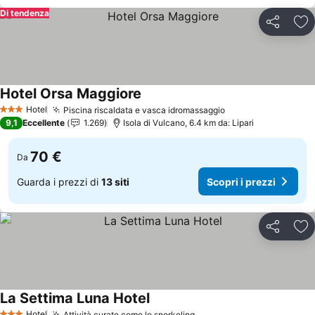
Di tendenza
Condividi
Agg
Hotel Orsa Maggiore
Scopri i prezzi
Hotel
Piscina riscaldata e vasca idromassaggio
Scopri i prezzi
3 Stelle
9,1
Eccellente
1.269
Isola di Vulcano, 6.4 km da: Lipari
70 €
Da
Guarda i prezzi di
13 siti
Scopri i prezzi
Condividi
Agg
La Settima Luna Hotel
Scopri i prezzi
Hotel
Attività curate come lo snorkeling