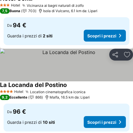
Scopri i prezzi
Hotel
Vicinanza ai bagni naturali di zolfo
Scopri i prezzi
3 Stelle
7,5
Buona
703
Isola di Vulcano, 6.1 km da: Lipari
94 €
Da
Guarda i prezzi di
2 siti
Scopri i prezzi
Condividi
Agg
La Locanda del Postino
Scopri i prezzi
Hotel
Location cinematografica iconica
Scopri i prezzi
4 Stelle
9,2
Eccellente
866
Malfa, 16.5 km da: Lipari
96 €
Da
Guarda i prezzi di
10 siti
Scopri i prezzi