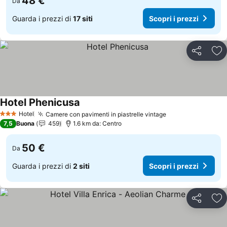
48 €
Da
Guarda i prezzi di
17 siti
Scopri i prezzi
Condividi
Agg
Hotel Phenicusa
Scopri i prezzi
Hotel
Camere con pavimenti in piastrelle vintage
Scopri i prezzi
3 Stelle
7,5
Buona
459
1.6 km da: Centro
50 €
Da
Guarda i prezzi di
2 siti
Scopri i prezzi
Condividi
Agg