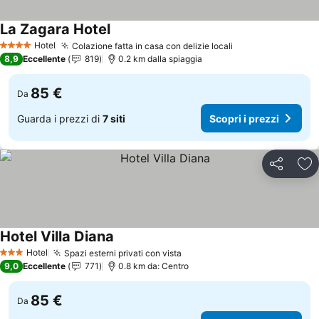
La Zagara Hotel
Scopri i prezzi
Hotel
Colazione fatta in casa con delizie locali
Scopri i prezzi
4 Stelle
8,9
Eccellente
819
0.2 km dalla spiaggia
85 €
Da
Guarda i prezzi di
7 siti
Scopri i prezzi
Condividi
Agg
Hotel Villa Diana
Scopri i prezzi
Hotel
Spazi esterni privati con vista
Scopri i prezzi
3 Stelle
9,0
Eccellente
771
0.8 km da: Centro
85 €
Da