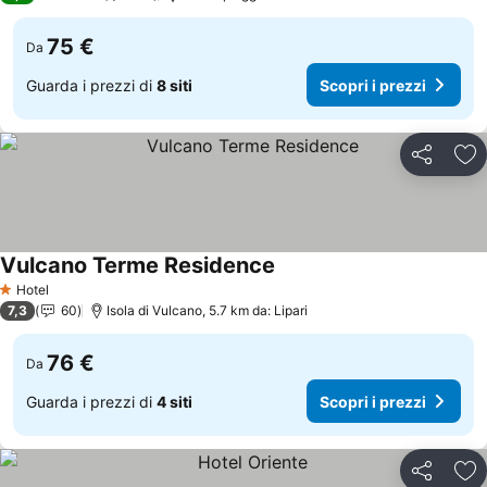
75 €
Da
Guarda i prezzi di
8 siti
Scopri i prezzi
Condividi
Agg
Vulcano Terme Residence
Scopri i prezzi
Hotel
1 Stelle
7,3
60
Isola di Vulcano, 5.7 km da: Lipari
76 €
Da
Guarda i prezzi di
4 siti
Scopri i prezzi
Condividi
Agg