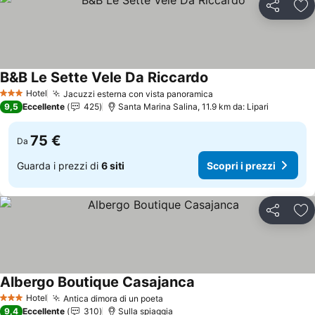
Condividi
Agg
B&B Le Sette Vele Da Riccardo
Scopri i prezzi
Hotel
Jacuzzi esterna con vista panoramica
Scopri i prezzi
3 Stelle
9,5
Eccellente
425
Santa Marina Salina, 11.9 km da: Lipari
75 €
Da
Guarda i prezzi di
6 siti
Scopri i prezzi
Condividi
Agg
Albergo Boutique Casajanca
Scopri i prezzi
Hotel
Antica dimora di un poeta
Scopri i prezzi
3 Stelle
9,4
Eccellente
310
Sulla spiaggia