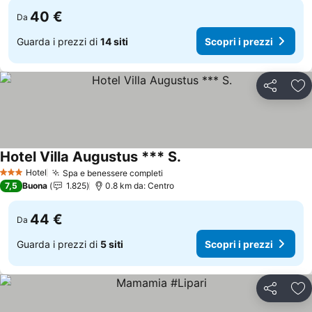
40 €
Da
Guarda i prezzi di
14 siti
Scopri i prezzi
Condividi
Agg
Hotel Villa Augustus *** S.
Scopri i prezzi
Hotel
Spa e benessere completi
Scopri i prezzi
3 Stelle
7,5
Buona
1.825
0.8 km da: Centro
44 €
Da
Guarda i prezzi di
5 siti
Scopri i prezzi
Condividi
Agg