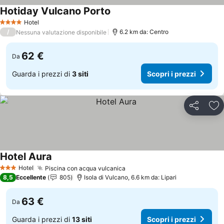
Hotiday Vulcano Porto
Scopri i prezzi
Hotel
4 Stelle
/
6.2 km da: Centro
Nessuna valutazione disponibile
62 €
Da
Guarda i prezzi di
3 siti
Scopri i prezzi
Condividi
Agg
Hotel Aura
Scopri i prezzi
Hotel
Piscina con acqua vulcanica
Scopri i prezzi
3 Stelle
8,5
Eccellente
805
Isola di Vulcano, 6.6 km da: Lipari
63 €
Da
Guarda i prezzi di
13 siti
Scopri i prezzi