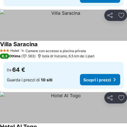
Condividi
Agg
Villa Saracina
Scopri i prezzi
Hotel
Camere con accesso a piscina privata
Scopri i prezzi
3 Stelle
8,3
Ottima
563
Isola di Vulcano, 6.5 km da: Lipari
64 €
Da
Guarda i prezzi di
10 siti
Scopri i prezzi
Condividi
Agg
Hotel Al Togo