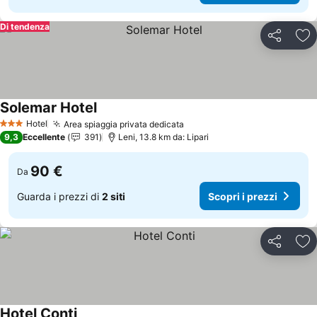
Di tendenza
Condividi
Agg
Solemar Hotel
Scopri i prezzi
Hotel
Area spiaggia privata dedicata
Scopri i prezzi
3 Stelle
9,3
Eccellente
391
Leni, 13.8 km da: Lipari
90 €
Da
Guarda i prezzi di
2 siti
Scopri i prezzi
Condividi
Agg
Hotel Conti