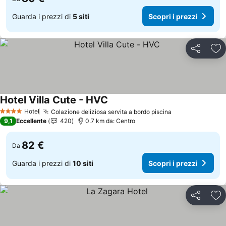
Guarda i prezzi di
5 siti
Scopri i prezzi
Condividi
Agg
Hotel Villa Cute - HVC
Scopri i prezzi
Hotel
Colazione deliziosa servita a bordo piscina
Scopri i prezz
4 Stelle
9,1
Eccellente
420
0.7 km da: Centro
82 €
Da
Guarda i prezzi di
10 siti
Scopri i prezzi
Condividi
Agg