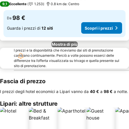
4 Stelle
9,1
Eccellente
1.253
0.8 km da: Centro
98 €
Da
Guarda i prezzi di
12 siti
Scopri i prezzi
Mostra di più
I prezzi e la disponibilità che riceviamo dai siti di prenotazione
cambiano continuamente. Perciò a volte possono esserci delle
differenze tra l’offerta visualizzata su trivago e quella presente sul
sito di prenotazione.
Fascia di prezzo
I prezzi degli hotel economici a Lipari vanno da
‎40 €
a
‎98 €
a notte.
Lipari: altre strutture