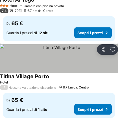
Scopri i prezzi
Hotel
Camere con piscina privata
Scopri i prezzi
3 Stelle
7,4
792
6.7 km da: Centro
65 €
Da
Guarda i prezzi di
12 siti
Scopri i prezzi
Condividi
Agg
Titina Village Porto
Scopri i prezzi
Hotel
/
6.7 km da: Centro
Nessuna valutazione disponibile
65 €
Da
Guarda i prezzi di
1 sito
Scopri i prezzi