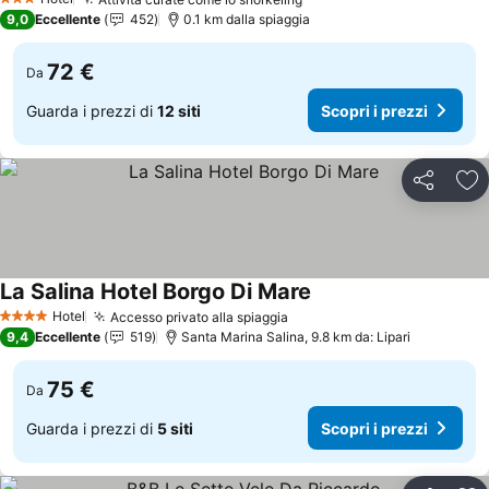
Scopri i prezzi
3 Stelle
9,0
Eccellente
452
0.1 km dalla spiaggia
72 €
Da
Guarda i prezzi di
12 siti
Scopri i prezzi
Condividi
Agg
La Salina Hotel Borgo Di Mare
Scopri i prezzi
Hotel
Accesso privato alla spiaggia
Scopri i prezzi
4 Stelle
9,4
Eccellente
519
Santa Marina Salina, 9.8 km da: Lipari
75 €
Da
Guarda i prezzi di
5 siti
Scopri i prezzi