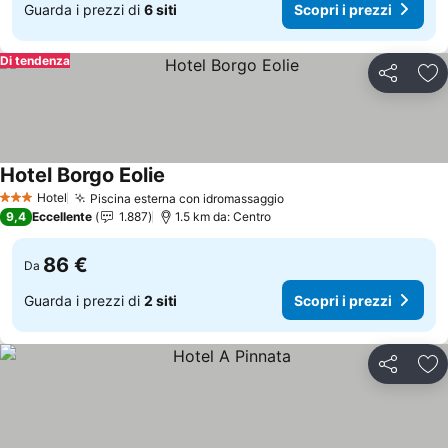
Guarda i prezzi di
6 siti
Scopri i prezzi
Di tendenza
Condividi
Agg
Hotel Borgo Eolie
Scopri i prezzi
Hotel
Piscina esterna con idromassaggio
Scopri i prezzi
3 Stelle
9,4
Eccellente
1.887
1.5 km da: Centro
86 €
Da
Guarda i prezzi di
2 siti
Scopri i prezzi
Condividi
Agg