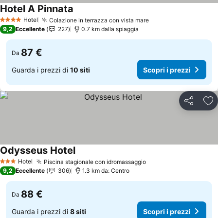
Hotel A Pinnata
Scopri i prezzi
Hotel
Colazione in terrazza con vista mare
Scopri i prezzi
4 Stelle
9,2
Eccellente
227
0.7 km dalla spiaggia
87 €
Da
Guarda i prezzi di
10 siti
Scopri i prezzi
Condividi
Agg
Odysseus Hotel
Scopri i prezzi
Hotel
Piscina stagionale con idromassaggio
Scopri i prezzi
3 Stelle
9,2
Eccellente
306
1.3 km da: Centro
88 €
Da
Guarda i prezzi di
8 siti
Scopri i prezzi