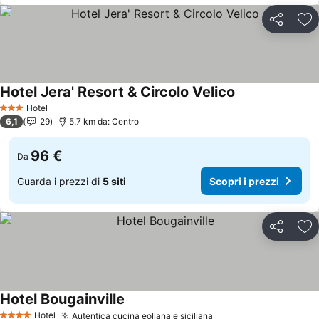
Condividi
Agg
Hotel Jera' Resort & Circolo Velico
Scopri i prezzi
Hotel
3 Stelle
6,1
29
5.7 km da: Centro
96 €
Da
Guarda i prezzi di
5 siti
Scopri i prezzi
Condividi
Agg
Hotel Bougainville
Scopri i prezzi
Hotel
Autentica cucina eoliana e siciliana
Scopri i prezzi