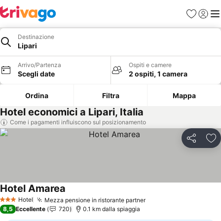
Preferiti
Accedi
Me
Destinazione
Lipari
Arrivo/Partenza
Ospiti e camere
Scegli date
2 ospiti, 1 camera
Ordina
Filtra
Mappa
Hotel economici a Lipari, Italia
Come i pagamenti influiscono sul posizionamento
Condividi
Agg
Hotel Amarea
Scopri i prezzi
Hotel
Mezza pensione in ristorante partner
Scopri i prezzi
3 Stelle
8,5
Eccellente
720
0.1 km dalla spiaggia