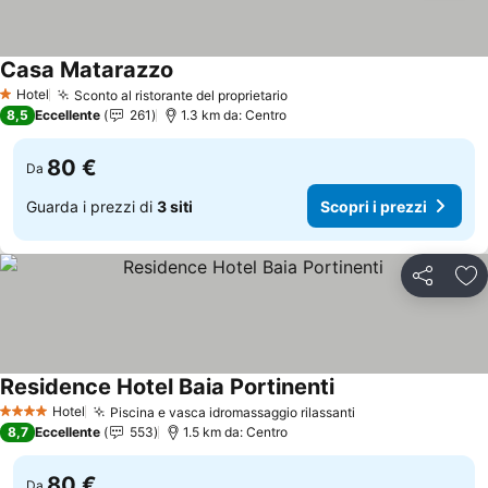
Casa Matarazzo
Scopri i prezzi
Hotel
Sconto al ristorante del proprietario
Scopri i prezzi
1 Stelle
8,5
Eccellente
261
1.3 km da: Centro
80 €
Da
Guarda i prezzi di
3 siti
Scopri i prezzi
Condividi
Agg
Residence Hotel Baia Portinenti
Scopri i prezzi
Hotel
Piscina e vasca idromassaggio rilassanti
Scopri i prezzi
4 Stelle
8,7
Eccellente
553
1.5 km da: Centro
80 €
Da