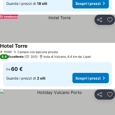
Guarda i prezzi di
18 siti
Scopri i prezzi
Di tendenza
Condividi
Agg
Hotel Torre
Scopri i prezzi
Hotel
Camere con balcone privato
Scopri i prezzi
1 Stelle
8,9
Eccellente
200
Isola di Vulcano, 6.4 km da: Lipari
60 €
Da
Guarda i prezzi di
2 siti
Scopri i prezzi
Condividi
Agg