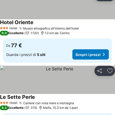
Hotel Oriente
Scopri i prezzi
Hotel
Museo etnografico all'interno dell'hotel
Scopri i prezzi
3 Stelle
9,0
Eccellente
1.120
1.0 km da: Centro
77 €
Da
Guarda i prezzi di
5 siti
Scopri i prezzi
Condividi
Agg
Le Sette Perle
Scopri i prezzi
Hotel
Camere con vista mare e montagna
Scopri i prezzi
3 Stelle
9,3
Eccellente
315
Malfa, 15.3 km da: Lipari