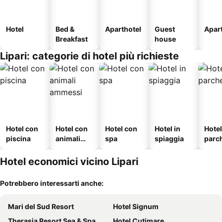
Hotel
Bed &
Aparthotel
Guest
Apar
Breakfast
house
Lipari: categorie di hotel più richieste
Hotel con
Hotel con
Hotel con
Hotel in
Hote
piscina
animali
spa
spiaggia
parc
ammessi
o
Hotel economici vicino Lipari
Potrebbero interessarti anche:
Mari del Sud Resort
Hotel Signum
Therasia Resort Sea & Spa
Hotel Cutimare