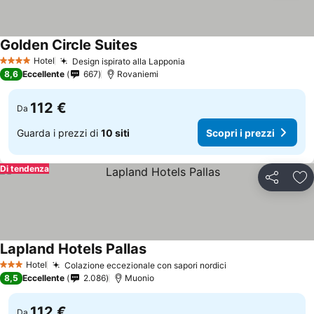
Golden Circle Suites
Hotel
Design ispirato alla Lapponia
4 Stelle
8,6
Eccellente
667
Rovaniemi
112 €
Da
Guarda i prezzi di
10 siti
Scopri i prezzi
Di tendenza
Condividi
Agg
Lapland Hotels Pallas
Hotel
Colazione eccezionale con sapori nordici
3 Stelle
8,5
Eccellente
2.086
Muonio
112 €
Da