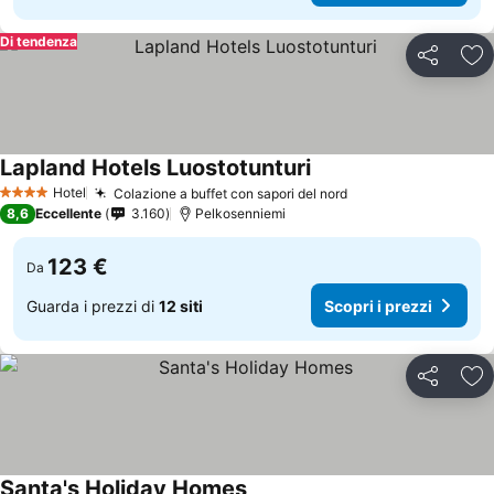
Di tendenza
Condividi
Agg
Lapland Hotels Luostotunturi
Hotel
Colazione a buffet con sapori del nord
4 Stelle
8,6
Eccellente
3.160
Pelkosenniemi
123 €
Da
Guarda i prezzi di
12 siti
Scopri i prezzi
Condividi
Agg
Santa's Holiday Homes