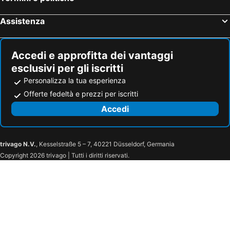
Wilderness Hotel Inari
Lapland Hotels Luostotunturi
Santa's Holiday Homes
Kakslauttanen Arctic Resort
Assistenza
Santa's Little Village - Hotel Uitonniemi
Arctic SnowHotel & Glass Igloos
Aurora Hill Resort, Rovaniemi
Nova Skyland Hotel
Accedi e approfitta dei vantaggi
Invisible Forest Lodge
Inapolku
esclusivi per gli iscritti
Hotel Boreas
Hotel Inari
Personalizza la tua esperienza
Balder Luxury Lodge & Glass Igloos
Ranua Resort Arctic Igloos
Offerte fedeltà e prezzi per iscritti
Arctic Raja Inn
Arctic Panorama Resort & Spa
Accedi
Ojuspirtti 26B Levi
Northern Lights Ranch
Ylläs Lake Hotel
Hotel Ylläsrinne
trivago N.V.
, Kesselstraße 5 – 7, 40221 Düsseldorf, Germania
Lapland Hotels Saaga
Lodge 67°N
Copyright 2026 trivago | Tutti i diritti riservati.
Lapland Hotels Ylläskaltio
Arctic Skylight Lodge
Levi Black Apartments
Hotel K5 Levi
LeviDay 1&2
LeviDay 3&4
Levi Spirit Luxury Villas & Resort
JaakopinPaja A&B
Tundra Resort
Casual Housing Kemi