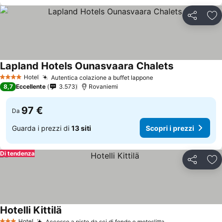
Condividi
Agg
Lapland Hotels Ounasvaara Chalets
Hotel
Autentica colazione a buffet lappone
4 Stelle
8,7
Eccellente
3.573
Rovaniemi
97 €
Da
Guarda i prezzi di
13 siti
Scopri i prezzi
Di tendenza
Condividi
Agg
Hotelli Kittilä
Hotel
Accesso a piste da sci di fondo e motoslitta