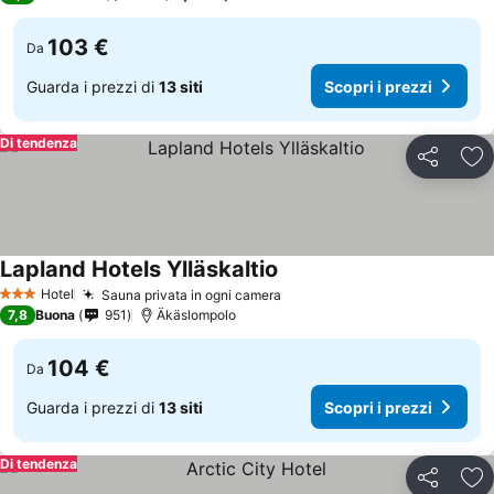
103 €
Da
Guarda i prezzi di
13 siti
Scopri i prezzi
Di tendenza
Condividi
Agg
Lapland Hotels Ylläskaltio
Hotel
Sauna privata in ogni camera
3 Stelle
7,8
Buona
951
Äkäslompolo
104 €
Da
Guarda i prezzi di
13 siti
Scopri i prezzi
Di tendenza
Condividi
Agg