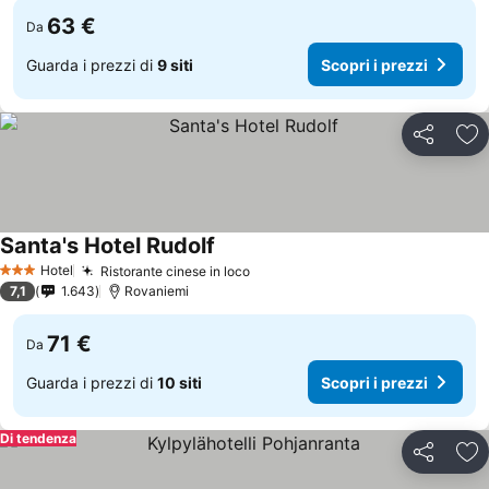
63 €
Da
Guarda i prezzi di
9 siti
Scopri i prezzi
Condividi
Agg
Santa's Hotel Rudolf
Hotel
Ristorante cinese in loco
3 Stelle
7,1
1.643
Rovaniemi
71 €
Da
Guarda i prezzi di
10 siti
Scopri i prezzi
Di tendenza
Condividi
Agg