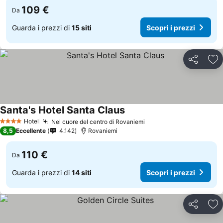
109 €
Da
Guarda i prezzi di
15 siti
Scopri i prezzi
Condividi
Agg
Santa's Hotel Santa Claus
Hotel
Nel cuore del centro di Rovaniemi
4 Stelle
8,5
Eccellente
4.142
Rovaniemi
110 €
Da
Guarda i prezzi di
14 siti
Scopri i prezzi
Condividi
Agg