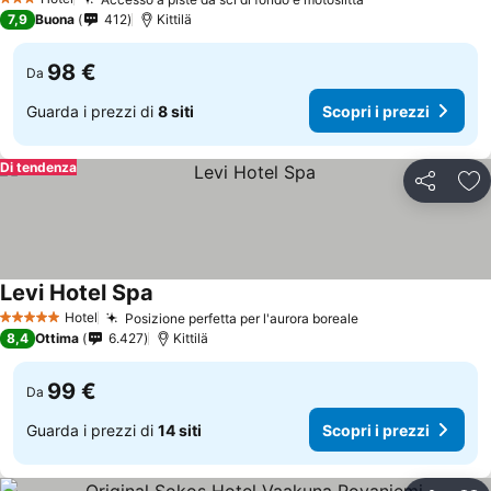
3 Stelle
7,9
Buona
412
Kittilä
98 €
Da
Guarda i prezzi di
8 siti
Scopri i prezzi
Di tendenza
Condividi
Agg
Levi Hotel Spa
Hotel
Posizione perfetta per l'aurora boreale
5 Stelle
8,4
Ottima
6.427
Kittilä
99 €
Da
Guarda i prezzi di
14 siti
Scopri i prezzi