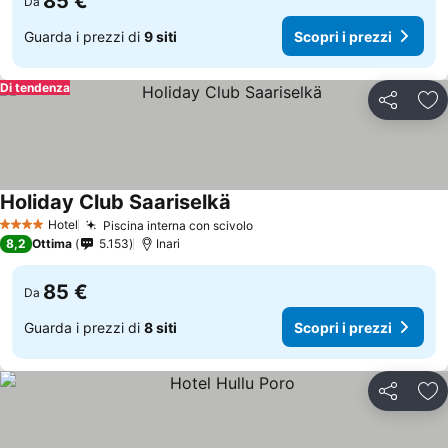
85 €
Da
Guarda i prezzi di
9 siti
Scopri i prezzi
Di tendenza
Condividi
Agg
Holiday Club Saariselkä
Hotel
Piscina interna con scivolo
4 Stelle
8,2
Ottima
5.153
Inari
85 €
Da
Guarda i prezzi di
8 siti
Scopri i prezzi
Condividi
Agg