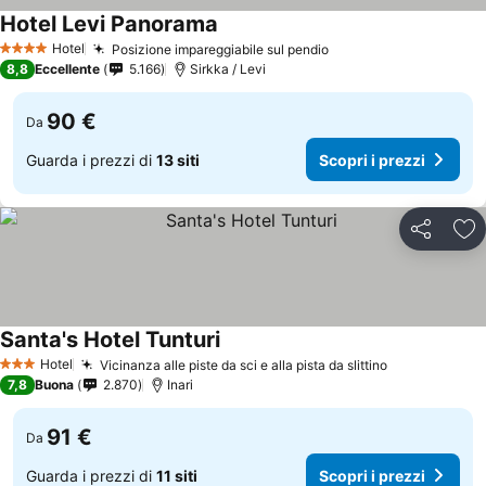
Hotel Levi Panorama
Hotel
Posizione impareggiabile sul pendio
4 Stelle
8,8
Eccellente
5.166
Sirkka / Levi
90 €
Da
Guarda i prezzi di
13 siti
Scopri i prezzi
Condividi
Agg
Santa's Hotel Tunturi
Hotel
Vicinanza alle piste da sci e alla pista da slittino
3 Stelle
7,8
Buona
2.870
Inari
91 €
Da
Guarda i prezzi di
11 siti
Scopri i prezzi