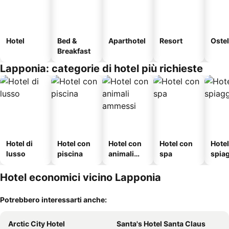
Hotel
Bed &
Aparthotel
Resort
Ostel
Breakfast
Lapponia: categorie di hotel più richieste
Hotel di
Hotel con
Hotel con
Hotel con
Hotel
lusso
piscina
animali
spa
spia
ammessi
Hotel economici vicino Lapponia
Potrebbero interessarti anche:
Arctic City Hotel
Santa's Hotel Santa Claus