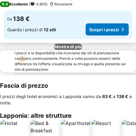
4 Stelle
9,4
Eccellente
4.905
Rovaniemi
138 €
Da
Guarda i prezzi di
12 siti
Scopri i prezzi
Mostra di più
I prezzi e la disponibilità che riceviamo dai siti di prenotazione
cambiano continuamente. Perciò a volte possono esserci delle
differenze tra l’offerta visualizzata su trivago e quella presente sul
sito di prenotazione.
Fascia di prezzo
I prezzi degli hotel economici a Lapponia vanno da
‎63 €
a
‎138 €
a
notte.
Lapponia: altre strutture