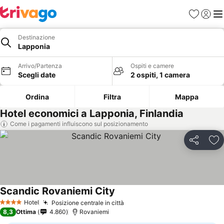
Preferiti
Accedi
Me
Destinazione
Lapponia
Arrivo/Partenza
Ospiti e camere
Scegli date
2 ospiti, 1 camera
Ordina
Filtra
Mappa
Hotel economici a Lapponia, Finlandia
Come i pagamenti influiscono sul posizionamento
Condividi
Agg
Scandic Rovaniemi City
Hotel
Posizione centrale in città
4 Stelle
8,3
Ottima
4.860
Rovaniemi