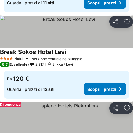
Guarda i prezzi di
11 siti
Scopri i prezzi
Condividi
Agg
Break Sokos Hotel Levi
Hotel
Posizione centrale nel villaggio
4 Stelle
8,7
Eccellente
2.917
Sirkka / Levi
120 €
Da
Guarda i prezzi di
12 siti
Scopri i prezzi
Di tendenza
Condividi
Agg