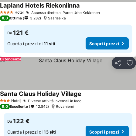
Lapland Hotels Riekonlinna
Hotel
Accesso diretto al Parco Urho Kekkonen
4 Stelle
8,0
Ottima
3.282
Saariselkä
121 €
Da
Guarda i prezzi di
11 siti
Scopri i prezzi
Di tendenza
Condividi
Agg
Santa Claus Holiday Village
Hotel
Diverse attività invernali in loco
3 Stelle
9,0
Eccellente
12.842
Rovaniemi
122 €
Da
Guarda i prezzi di
13 siti
Scopri i prezzi