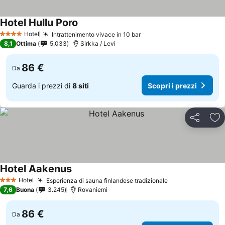
Hotel Hullu Poro
Hotel
Intrattenimento vivace in 10 bar
4 Stelle
8,1
Ottima
5.033
Sirkka / Levi
86 €
Da
Guarda i prezzi di
8 siti
Scopri i prezzi
Condividi
Agg
Hotel Aakenus
Hotel
Esperienza di sauna finlandese tradizionale
3 Stelle
7,6
Buona
3.245
Rovaniemi
86 €
Da