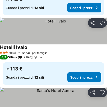
Guarda i prezzi di
13 siti
Scopri i prezzi
Condividi
Agg
Hotelli Ivalo
Hotel
Servizi per famiglie
3 Stelle
8,3
Ottima
2.670
Inari
113 €
Da
Guarda i prezzi di
12 siti
Scopri i prezzi
Condividi
Agg