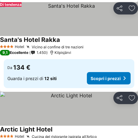
Di tendenza
Condividi
Agg
Santa's Hotel Rakka
Hotel
Vicino al confine di tre nazioni
4 Stelle
9,1
Eccellente
1.450
Kilpisjärvi
134 €
Da
Guarda i prezzi di
12 siti
Scopri i prezzi
Condividi
Agg
Arctic Light Hotel
Hotel
Cucina del ristorante ispirata all'Artico