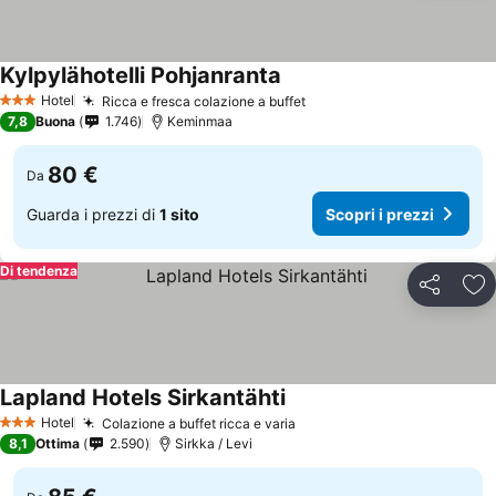
Kylpylähotelli Pohjanranta
Hotel
Ricca e fresca colazione a buffet
3 Stelle
7,8
Buona
1.746
Keminmaa
80 €
Da
Guarda i prezzi di
1 sito
Scopri i prezzi
Di tendenza
Condividi
Agg
Lapland Hotels Sirkantähti
Hotel
Colazione a buffet ricca e varia
3 Stelle
8,1
Ottima
2.590
Sirkka / Levi