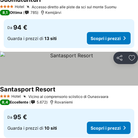
Hotel
Accesso diretto alle piste da sci sul monte Suomu
4 Stelle
8,1
Ottima
785
Kemijärvi
94 €
Da
Guarda i prezzi di
13 siti
Scopri i prezzi
Condividi
Agg
Santasport Resort
Hotel
Vicino al comprensorio sciistico di Ounasvaara
3 Stelle
8,4
Eccellente
5.672
Rovaniemi
95 €
Da
Guarda i prezzi di
10 siti
Scopri i prezzi