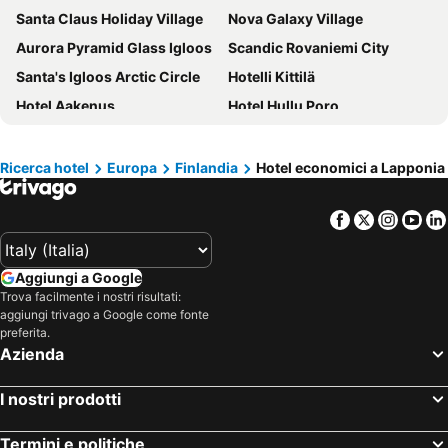
Santa Claus Holiday Village
Nova Galaxy Village
Aurora Pyramid Glass Igloos
Scandic Rovaniemi City
Santa's Igloos Arctic Circle
Hotelli Kittilä
Hotel Aakenus
Hotel Hullu Poro
Original Sokos Hotel Vaakuna Rovaniemi
GuestHouse Arctic Heart
Scandic Pohjanhovi
Lapland Hotels Ounasvaara Chalets
Ricerca hotel
Europa
Finlandia
Hotel economici a Lapponia
Golden Crown - Levin Iglut
Aito Igloo & Spa Resort
Facebook
Twitter
Insta
Yo
Lapland Hotels Sirkantähti
Santa's Hotel Rudolf
Levi Hotel Spa
Guesthouse Borealis
Aggiungi a Google
Lapland Hotels Sky Ounasvaara
Apukka Resort
Trova facilmente i nostri risultati:
Santasport Resort
Scandic Polar
aggiungi trivago a Google come fonte
preferita.
Postmaster Hotel
Arctic Light Hotel
Azienda
Arctic Shaman Adventures -Jurtta
Hotel Levi Panorama
Golden Circle Suites
Arctic TreeHouse Hotel
I nostri prodotti
Break Sokos Hotel Levi
Holiday Club Saariselkä
Termini e politiche