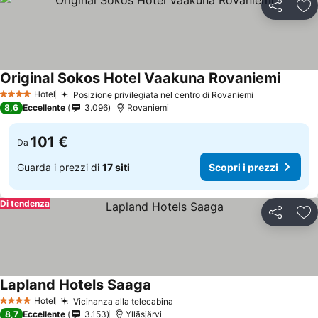
Condividi
Agg
Original Sokos Hotel Vaakuna Rovaniemi
Hotel
Posizione privilegiata nel centro di Rovaniemi
4 Stelle
8,6
Eccellente
3.096
Rovaniemi
101 €
Da
Guarda i prezzi di
17 siti
Scopri i prezzi
Di tendenza
Condividi
Agg
Lapland Hotels Saaga
Hotel
Vicinanza alla telecabina
4 Stelle
8,7
Eccellente
3.153
Ylläsjärvi