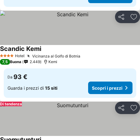
Condividi
Agg
Scandic Kemi
Hotel
Vicinanza al Golfo di Botnia
4 Stelle
7,5
Buona
2.449
Kemi
93 €
Da
Guarda i prezzi di
15 siti
Scopri i prezzi
Di tendenza
Condividi
Agg
Suomutunturi