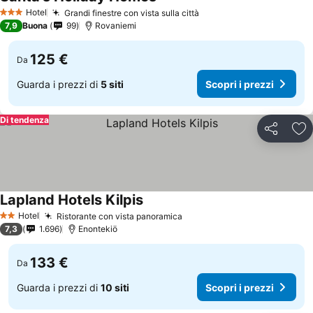
Hotel
Grandi finestre con vista sulla città
3 Stelle
7,9
Buona
99
Rovaniemi
125 €
Da
Guarda i prezzi di
5 siti
Scopri i prezzi
Di tendenza
Condividi
Agg
Lapland Hotels Kilpis
Hotel
Ristorante con vista panoramica
2 Stelle
7,3
1.696
Enontekiö
133 €
Da
Guarda i prezzi di
10 siti
Scopri i prezzi