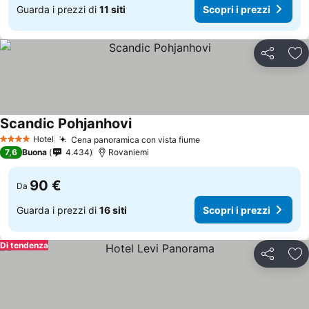
Guarda i prezzi di
11 siti
Scopri i prezzi
Condividi
Agg
Scandic Pohjanhovi
Hotel
Cena panoramica con vista fiume
4 Stelle
7,6
Buona
4.434
Rovaniemi
90 €
Da
Guarda i prezzi di
16 siti
Scopri i prezzi
Di tendenza
Condividi
Agg