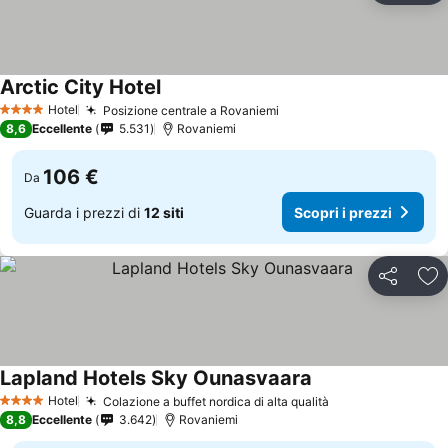
Arctic City Hotel
Hotel
Posizione centrale a Rovaniemi
4 Stelle
8,6
Eccellente
5.531
Rovaniemi
106 €
Da
Guarda i prezzi di
12 siti
Scopri i prezzi
Condividi
Agg
Lapland Hotels Sky Ounasvaara
Hotel
Colazione a buffet nordica di alta qualità
4 Stelle
8,8
Eccellente
3.642
Rovaniemi