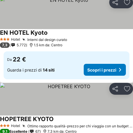
Condividi
Agg
EN HOTEL Kyoto
Hotel
Interni dal design curato
3 Stelle
7,3
5.772
1.5 km da: Centro
22 €
Da
Guarda i prezzi di
14 siti
Scopri i prezzi
Condividi
Agg
HOPETREE KYOTO
Hotel
Ottimo rapporto qualità-prezzo per chi viaggia con un budget limitato
3 Stelle
9,1
Eccellente
67
7.3 km da: Centro