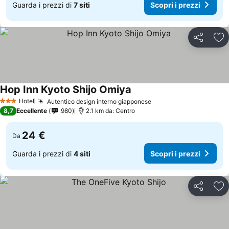
Guarda i prezzi di
7 siti
Scopri i prezzi
Condividi
Agg
Hop Inn Kyoto Shijo Omiya
Hotel
Autentico design interno giapponese
3 Stelle
8,7
Eccellente
980
2.1 km da: Centro
24 €
Da
Guarda i prezzi di
4 siti
Scopri i prezzi
Condividi
Agg