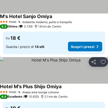
M's Hotel Sanjo Omiya
Hotel
Ambiente moderno, pulito e tranquillo
3 Stelle
8,3
Ottima
3.729
1.8 km da: Centro
18 €
Da
Guarda i prezzi di
14 siti
Scopri i prezzi
Condividi
Agg
Hotel M's Plus Shijo Omiya
Hotel
Ampia area lounge comune
3 Stelle
8,5
Eccellente
10.625
2.1 km da: Centro