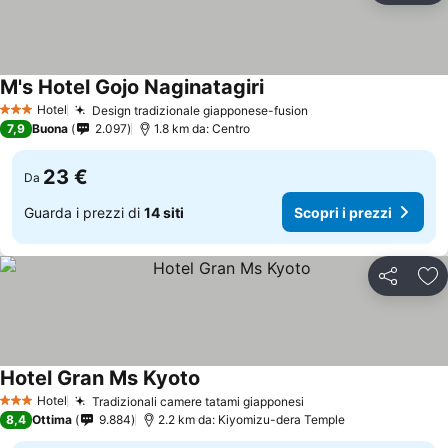
M's Hotel Gojo Naginatagiri
Hotel
Design tradizionale giapponese-fusion
3 Stelle
7,9
Buona
2.097
1.8 km da: Centro
23 €
Da
Guarda i prezzi di
14 siti
Scopri i prezzi
Condividi
Agg
Hotel Gran Ms Kyoto
Hotel
Tradizionali camere tatami giapponesi
3 Stelle
8,4
Ottima
9.884
2.2 km da: Kiyomizu-dera Temple