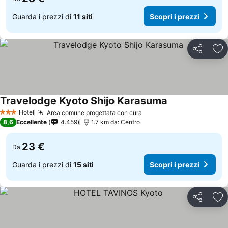
Guarda i prezzi di
11 siti
Scopri i prezzi
Condividi
Agg
Travelodge Kyoto Shijo Karasuma
Hotel
Area comune progettata con cura
3 Stelle
8,6
Eccellente
4.459
1.7 km da: Centro
23 €
Da
Guarda i prezzi di
15 siti
Scopri i prezzi
Condividi
Agg