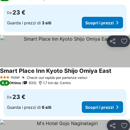
23 €
Da
Guarda i prezzi di
3 siti
Scopri i prezzi
Condividi
Agg
Smart Place Inn Kyoto Shijo Omiya East
Hotel
Check-out rapido per partenze veloci
3 Stelle
8,4
Ottima
935
1.7 km da: Centro
23 €
Da
Guarda i prezzi di
6 siti
Scopri i prezzi
Condividi
Agg