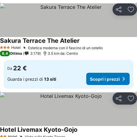
Condividi
Agg
Sakura Terrace The Atelier
Hotel
Estetica moderna con il fascino di un ostello
3 Stelle
8,4
Ottima
3.179
3.5 km da: Centro
22 €
Da
Guarda i prezzi di
13 siti
Scopri i prezzi
Condividi
Agg
Hotel Livemax Kyoto-Gojo
Hotel
Vista sulla Kyoto Tower