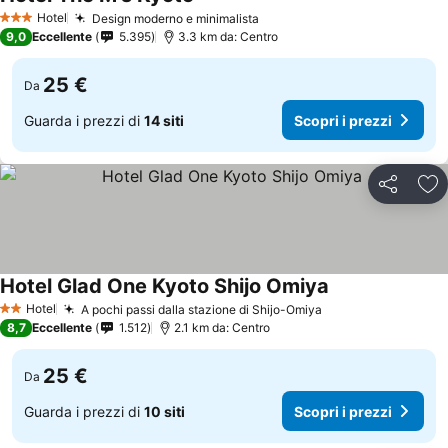
Hotel
Design moderno e minimalista
3 Stelle
9,0
Eccellente
5.395
3.3 km da: Centro
25 €
Da
Guarda i prezzi di
14 siti
Scopri i prezzi
Condividi
Agg
Hotel Glad One Kyoto Shijo Omiya
Hotel
A pochi passi dalla stazione di Shijo-Omiya
2 Stelle
8,7
Eccellente
1.512
2.1 km da: Centro
25 €
Da
Guarda i prezzi di
10 siti
Scopri i prezzi