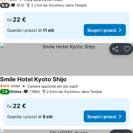
2 Stelle
6,8
913
3.2 km da: Kiyomizu-dera Temple
22 €
Da
Guarda i prezzi di
11 siti
Scopri i prezzi
Condividi
Agg
Smile Hotel Kyoto Shijo
Hotel
Camere spaziose per più ospiti
3 Stelle
7,9
Ottima
7.990
2.9 km da: Kiyomizu-dera Temple
22 €
Da
Guarda i prezzi di
8 siti
Scopri i prezzi