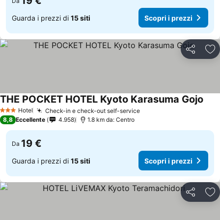
19 €
Da
Guarda i prezzi di
15 siti
Scopri i prezzi
Condividi
Agg
THE POCKET HOTEL Kyoto Karasuma Gojo
Hotel
Check-in e check-out self-service
3 Stelle
8,8
Eccellente
4.958
1.8 km da: Centro
19 €
Da
Guarda i prezzi di
15 siti
Scopri i prezzi
Condividi
Agg