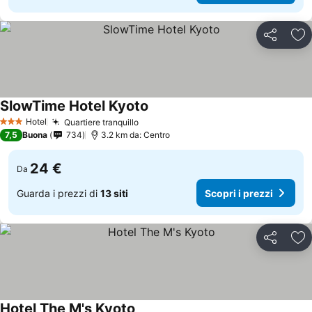
Condividi
Agg
SlowTime Hotel Kyoto
Hotel
Quartiere tranquillo
3 Stelle
7,5
Buona
734
3.2 km da: Centro
24 €
Da
Guarda i prezzi di
13 siti
Scopri i prezzi
Condividi
Agg
Hotel The M's Kyoto