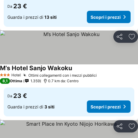
23 €
Da
Guarda i prezzi di
13 siti
Scopri i prezzi
Condividi
Agg
M’s Hotel Sanjo Wakoku
Hotel
Ottimi collegamenti con i mezzi pubblici
3 Stelle
8,1
Ottima
1.359
0.7 km da: Centro
23 €
Da
Guarda i prezzi di
3 siti
Scopri i prezzi
Condividi
Agg