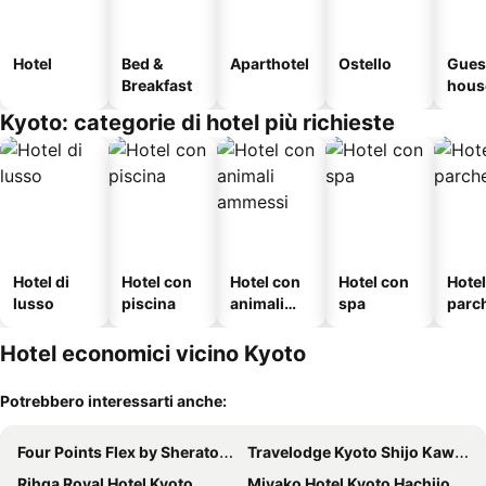
Hotel
Bed &
Aparthotel
Ostello
Gues
Breakfast
hous
Kyoto: categorie di hotel più richieste
Hotel di
Hotel con
Hotel con
Hotel con
Hote
lusso
piscina
animali
spa
parc
ammessi
o
Hotel economici vicino Kyoto
Potrebbero interessarti anche:
Four Points Flex by Sheraton Kyoto Oike
Travelodge Kyoto Shijo Kawaramachi
Rihga Royal Hotel Kyoto
Miyako Hotel Kyoto Hachijo