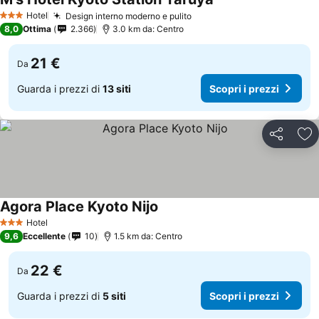
Hotel
Design interno moderno e pulito
3 Stelle
8,0
Ottima
2.366
3.0 km da: Centro
21 €
Da
Guarda i prezzi di
13 siti
Scopri i prezzi
Condividi
Agg
Agora Place Kyoto Nijo
Hotel
3 Stelle
9,6
Eccellente
10
1.5 km da: Centro
22 €
Da
Guarda i prezzi di
5 siti
Scopri i prezzi