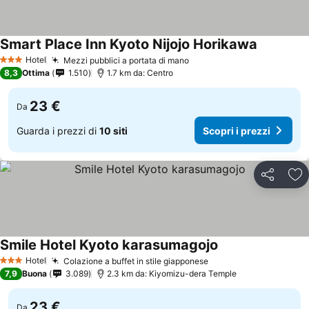
Smart Place Inn Kyoto Nijojo Horikawa
Hotel
Mezzi pubblici a portata di mano
3 Stelle
8,3
Ottima
1.510
1.7 km da: Centro
23 €
Da
Guarda i prezzi di
10 siti
Scopri i prezzi
Condividi
Agg
Smile Hotel Kyoto karasumagojo
Hotel
Colazione a buffet in stile giapponese
3 Stelle
7,9
Buona
3.089
2.3 km da: Kiyomizu-dera Temple
23 €
Da