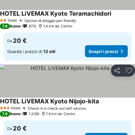
HOTEL LiVEMAX Kyoto Teramachidori
Hotel
Opzioni di alloggio pet-friendly
2 Stelle
7,6
Buona
675
1.4 km da: Centro
20 €
Da
Guarda i prezzi di
12 siti
Scopri i prezzi
Condividi
Agg
HOTEL LiVEMAX Kyoto Nijojo-kita
Hotel
Check-in e check-out self-service
3 Stelle
7,6
Buona
1.336
1.9 km da: Centro
20 €
Da