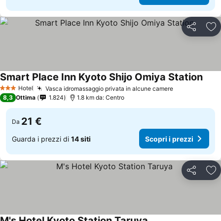
Condividi
Agg
Smart Place Inn Kyoto Shijo Omiya Station
Hotel
Vasca idromassaggio privata in alcune camere
3 Stelle
8,3
Ottima
1.824
1.8 km da: Centro
21 €
Da
Guarda i prezzi di
14 siti
Scopri i prezzi
Condividi
Agg
M's Hotel Kyoto Station Taruya