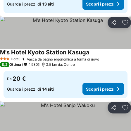
Guarda i prezzi di
13 siti
Scopri i prezzi
Condividi
Agg
M's Hotel Kyoto Station Kasuga
Hotel
Vasca da bagno ergonomica a forma di uovo
3 Stelle
8,2
Ottima
1.930
3.5 km da: Centro
20 €
Da
Guarda i prezzi di
14 siti
Scopri i prezzi
Condividi
Agg