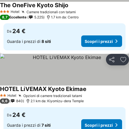
The OneFive Kyoto Shijo
Hotel
Camere tradizionali con tatami
3 Stelle
8,7
Eccellente
5.225
1.7 km da: Centro
24 €
Da
Guarda i prezzi di
8 siti
Scopri i prezzi
Condividi
Agg
HOTEL LiVEMAX Kyoto Ekimae
Hotel
Opzioni di camere tradizionali tatami
2 Stelle
6,6
840
2.1 km da: Kiyomizu-dera Temple
24 €
Da
Guarda i prezzi di
7 siti
Scopri i prezzi