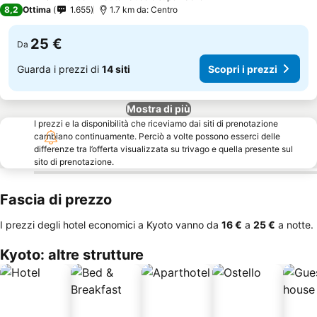
3 Stelle
8,2
Ottima
1.655
1.7 km da: Centro
25 €
Da
Guarda i prezzi di
14 siti
Scopri i prezzi
Mostra di più
I prezzi e la disponibilità che riceviamo dai siti di prenotazione
cambiano continuamente. Perciò a volte possono esserci delle
differenze tra l’offerta visualizzata su trivago e quella presente sul
sito di prenotazione.
Fascia di prezzo
I prezzi degli hotel economici a Kyoto vanno da
‎16 €
a
‎25 €
a notte.
Kyoto: altre strutture