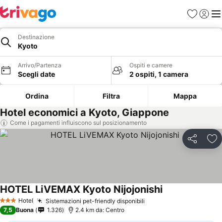
Preferiti
Accedi
Me
Destinazione
Kyoto
Arrivo/Partenza
Ospiti e camere
Scegli date
2 ospiti, 1 camera
Ordina
Filtra
Mappa
Hotel economici a Kyoto, Giappone
Come i pagamenti influiscono sul posizionamento
Condividi
Agg
HOTEL LiVEMAX Kyoto Nijojonishi
Hotel
Sistemazioni pet-friendly disponibili
3 Stelle
7,5
Buona
1.326
2.4 km da: Centro