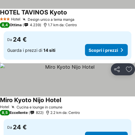
HOTEL TAVINOS Kyoto
Hotel
Design unico a tema manga
3 Stelle
8,4
Ottima
4.239
1.7 km da: Centro
24 €
Da
Guarda i prezzi di
14 siti
Scopri i prezzi
Condividi
Agg
Miro Kyoto Nijo Hotel
Hotel
Cucina e lounge in comune
8,5
Eccellente
822
2.2 km da: Centro
24 €
Da