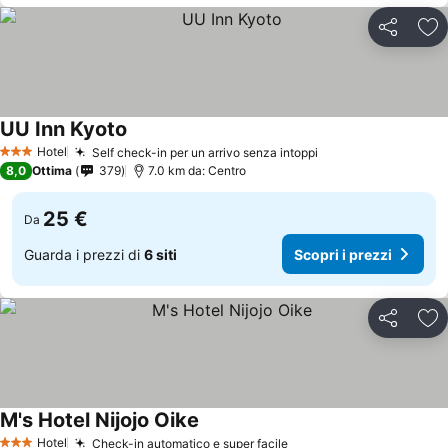
Condividi
Agg
UU Inn Kyoto
Hotel
Self check-in per un arrivo senza intoppi
3 Stelle
8,0
Ottima
379
7.0 km da: Centro
25 €
Da
Guarda i prezzi di
6 siti
Scopri i prezzi
Condividi
Agg
M's Hotel Nijojo Oike
Hotel
Check-in automatico e super facile