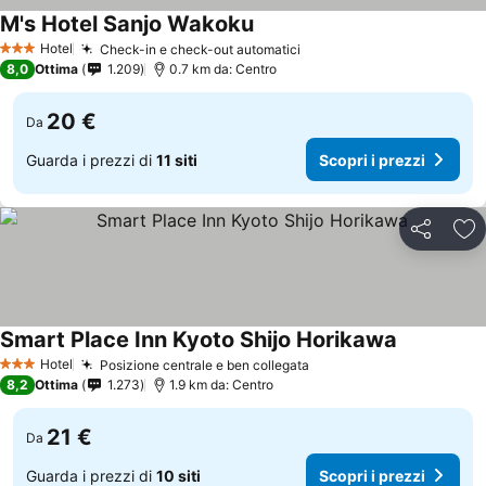
M's Hotel Sanjo Wakoku
Hotel
Check-in e check-out automatici
3 Stelle
8,0
Ottima
1.209
0.7 km da: Centro
20 €
Da
Guarda i prezzi di
11 siti
Scopri i prezzi
Condividi
Agg
Smart Place Inn Kyoto Shijo Horikawa
Hotel
Posizione centrale e ben collegata
3 Stelle
8,2
Ottima
1.273
1.9 km da: Centro
21 €
Da
Guarda i prezzi di
10 siti
Scopri i prezzi