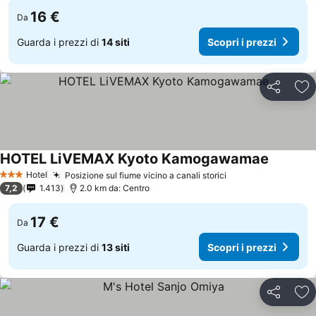
16 €
Da
Guarda i prezzi di
14 siti
Scopri i prezzi
Condividi
Agg
HOTEL LiVEMAX Kyoto Kamogawamae
Hotel
Posizione sul fiume vicino a canali storici
3 Stelle
7,2
1.413
2.0 km da: Centro
17 €
Da
Guarda i prezzi di
13 siti
Scopri i prezzi
Condividi
Agg