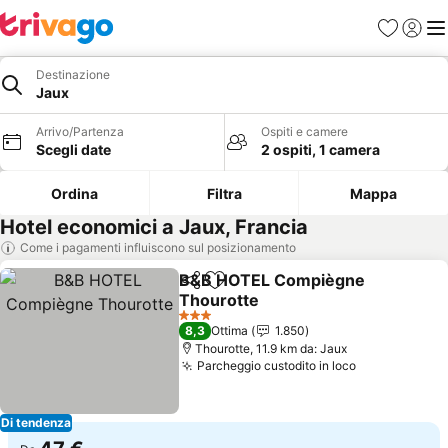
Preferiti
Accedi
Me
Destinazione
Jaux
Arrivo/Partenza
Ospiti e camere
Scegli date
2 ospiti, 1 camera
Ordina
Filtra
Mappa
Hotel economici a Jaux, Francia
Come i pagamenti influiscono sul posizionamento
B&B HOTEL Compiègne
Condividi
Aggiungi ai preferiti
Thourotte
Scopri i prezzi
3 Stelle
8,3
Ottima
1.850
Thourotte, 11.9 km da: Jaux
Parcheggio custodito in loco
Scopri i pre
Di tendenza