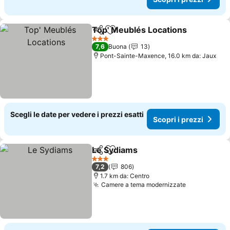
Top' Meublés Locations
Condividi
Aggiungi ai preferiti
Sc
3 Stelle
7,6
Buona
13
Pont-Sainte-Maxence, 16.0 km da: Jaux
Scegli le date per vedere i prezzi esatti
Scopri i prezzi
Le Sydiams
Condividi
Aggiungi ai preferiti
Scopri i prezzi
3 Stelle
7,2
806
1.7 km da: Centro
Camere a tema modernizzate
Scopri i pr