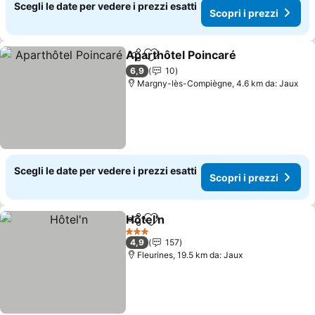
Scegli le date per vedere i prezzi esatti
Scopri i prezzi
Aparthôtel Poincaré
Condividi
Aggiungi ai preferiti
Scopri
6,9
10
Margny-lès-Compiègne, 4.6 km da: Jaux
Scegli le date per vedere i prezzi esatti
Scopri i prezzi
Hôtel'n
Condividi
Aggiungi ai preferiti
Scopri i prezzi
3 Stelle
4,9
157
Fleurines, 19.5 km da: Jaux