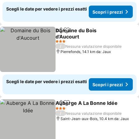
Scegli le date per vedere i prezzi esatti
Scopri i prezzi
Domaine du Bois
Condividi
Aggiungi ai preferiti
d'Aucourt
Scopri i prezzi
3 Stelle
/
Nessuna valutazione disponibile
Pierrefonds, 14.1 km da: Jaux
Scegli le date per vedere i prezzi esatti
Scopri i prezzi
Auberge A La Bonne Idée
Condividi
Aggiungi ai preferiti
3 Stelle
/
Nessuna valutazione disponibile
Saint-Jean-aux-Bois, 10.4 km da: Jaux