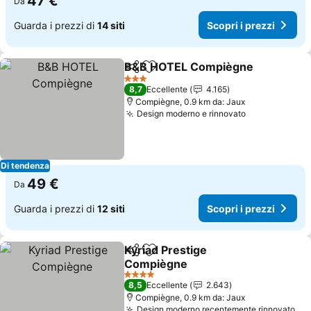
47 €
Da
Guarda i prezzi di
14 siti
Scopri i prezzi
B&B HOTEL Compiègne
Condividi
Aggiungi ai preferiti
Sc
3 Stelle
8,7
Eccellente
4.165
Compiègne, 0.9 km da: Jaux
Design moderno e rinnovato
Scopri i pre
Di tendenza
49 €
Da
Guarda i prezzi di
12 siti
Scopri i prezzi
Kyriad Prestige
Condividi
Aggiungi ai preferiti
Compiègne
Scopri i prezzi
4 Stelle
8,5
Eccellente
2.643
Compiègne, 0.9 km da: Jaux
Design moderno recentemente rinnovato