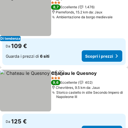
Condividi
Aggiungi ai preferiti
Scopr
3 Stelle
8,7
Eccellente
1.476
Pierrefonds, 15.2 km da: Jaux
Ambientazione da borgo medievale
Scopri 
Di tendenza
109 €
Da
Guarda i prezzi di
6 siti
Scopri i prezzi
Chateau le Quesnoy
Condividi
Aggiungi ai preferiti
Scopri
3 Stelle
9,6
Eccellente
402
Chevrières, 9.5 km da: Jaux
Storico castello in stile Secondo Impero di
Napoleone III
125 €
Da