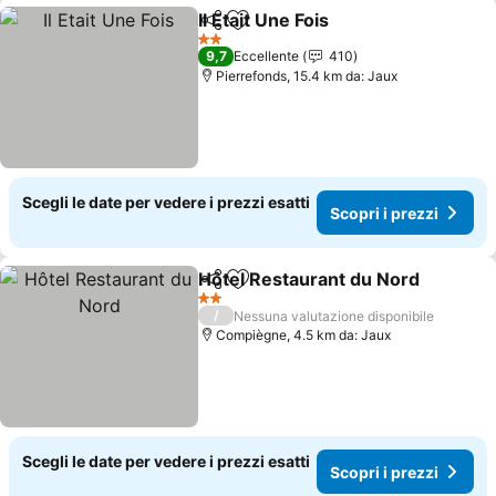
Il Etait Une Fois
Condividi
Aggiungi ai preferiti
Scopri i pr
2 Stelle
9,7
Eccellente
410
Pierrefonds, 15.4 km da: Jaux
Scegli le date per vedere i prezzi esatti
Scopri i prezzi
Hôtel Restaurant du Nord
Condividi
Aggiungi ai preferiti
2 Stelle
/
Nessuna valutazione disponibile
Compiègne, 4.5 km da: Jaux
Scegli le date per vedere i prezzi esatti
Scopri i prezzi