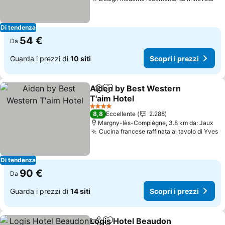
Sco
Di tendenza
54 €
Da
Guarda i prezzi di
10 siti
Scopri i prezzi
Aiden by Best Western
Condividi
Aggiungi ai preferiti
T'aim Hotel
Scopri i prezzi
4 Stelle
8,8
Eccellente
2.288
Margny-lès-Compiègne, 3.8 km da: Jaux
Cucina francese raffinata al tavolo di Yves
Sc
Di tendenza
90 €
Da
Guarda i prezzi di
14 siti
Scopri i prezzi
Logis Hotel Beaudon