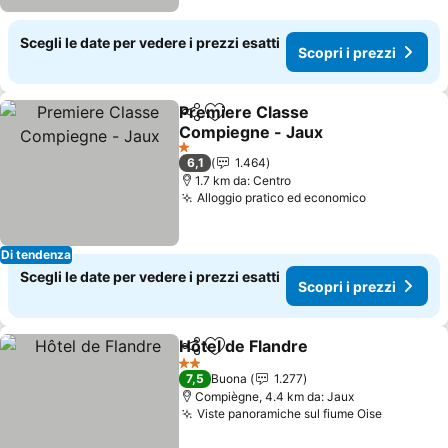
Scegli le date per vedere i prezzi esatti
Scopri i prezzi
Premiere Classe
Condividi
Aggiungi ai preferiti
Compiegne - Jaux
Scopri i prezzi
1 Stelle
6,1
1.464
1.7 km da: Centro
Alloggio pratico ed economico
Scopri i pr
Di tendenza
Scegli le date per vedere i prezzi esatti
Scopri i prezzi
Hôtel de Flandre
Condividi
Aggiungi ai preferiti
Scopri i p
2 Stelle
7,5
Buona
1.277
Compiègne, 4.4 km da: Jaux
Viste panoramiche sul fiume Oise
Scopri i 