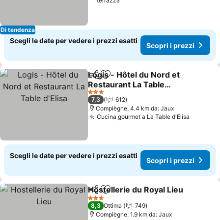
terrazza
Di tendenza
Scegli le date per vedere i prezzi esatti
Scopri i prezzi
Logis - Hôtel du Nord et
Condividi
Aggiungi ai preferiti
Restaurant La Table
d'Elisa
Scopri i prezzi
3 Stelle
7,3
612
Compiègne, 4.4 km da: Jaux
Cucina gourmet a La Table d'Elisa
Scopri i
Scegli le date per vedere i prezzi esatti
Scopri i prezzi
Hostellerie du Royal Lieu
Condividi
Aggiungi ai preferiti
S
3 Stelle
8,3
Ottima
749
Compiègne, 1.9 km da: Jaux