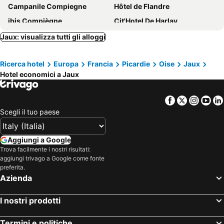
Campanile Compiegne
Hôtel de Flandre
ibis Compiègne
Cit'Hotel De Harlay
Logis - Hôtel du Nord et Restaurant La Table d'Elisa
ibis budget Compiègne Centre-Ville
Jaux: visualizza tutti gli alloggi
B&B HOTEL Compiègne Thourotte
Premiere Classe Compiegne - Jaux
Ricerca hotel
Europa
Francia
Picardie
Oise
Jaux
Mercure Compiègne Sud
Armor Hotel
Hotel economici a Jaux
Résidence Hôtelière Poincaré
Hôtel Restaurant du Nord
Aparthôtel Poincaré
Hôtel Restaurant De La Mare
Facebook
Twitter
Insta
Yo
Logis Hotel Beaudon
Scegli il tuo paese
Aggiungi a Google
Trova facilmente i nostri risultati:
aggiungi trivago a Google come fonte
preferita.
Azienda
I nostri prodotti
Termini e politiche