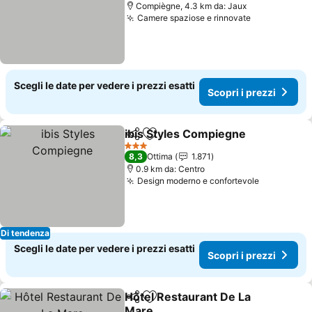
Compiègne, 4.3 km da: Jaux
Camere spaziose e rinnovate
Scopri i pre
Scegli le date per vedere i prezzi esatti
Scopri i prezzi
ibis Styles Compiegne
Condividi
Aggiungi ai preferiti
Scop
3 Stelle
8,3
Ottima
1.871
0.9 km da: Centro
Design moderno e confortevole
Scopri i p
Di tendenza
Scegli le date per vedere i prezzi esatti
Scopri i prezzi
Hôtel Restaurant De La
Condividi
Aggiungi ai preferiti
Mare