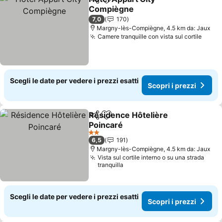
Condividi
Aggiungi ai preferiti
Compiègne
Scopri i prezzi
7,0
170
Margny-lès-Compiègne, 4.5 km da: Jaux
Camere tranquille con vista sul cortile
Scopr
Scegli le date per vedere i prezzi esatti
Scopri i prezzi
Résidence Hôtelière
Condividi
Aggiungi ai preferiti
Poincaré
Scopri i prezzi
2 Stelle
6,5
191
Margny-lès-Compiègne, 4.5 km da: Jaux
Vista sul cortile interno o su una strada
tranquilla
Scegli le date per vedere i prezzi esatti
Scopri i prezzi