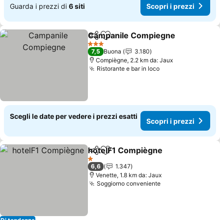
Guarda i prezzi di
6 siti
Scopri i prezzi
Campanile Compiegne
Condividi
Aggiungi ai preferiti
Sco
3 Stelle
7,5
Buona
3.180
Compiègne, 2.2 km da: Jaux
Ristorante e bar in loco
Scopri i prezzi
Scegli le date per vedere i prezzi esatti
Scopri i prezzi
hotelF1 Compiègne
Condividi
Aggiungi ai preferiti
Scopri 
1 Stelle
6,6
1.347
Venette, 1.8 km da: Jaux
Soggiorno conveniente
Scopri i prezzi