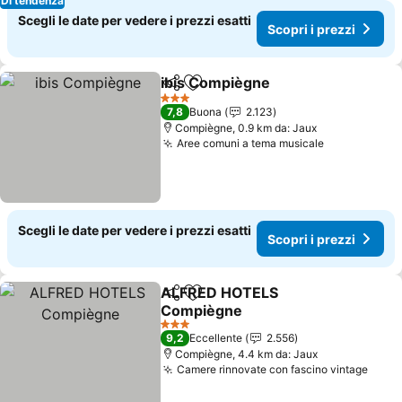
Di tendenza
Scegli le date per vedere i prezzi esatti
Scopri i prezzi
ibis Compiègne
Condividi
Aggiungi ai preferiti
Scopri i pr
3 Stelle
7,8
Buona
2.123
Compiègne, 0.9 km da: Jaux
Aree comuni a tema musicale
Scopri i pr
Scegli le date per vedere i prezzi esatti
Scopri i prezzi
ALFRED HOTELS
Condividi
Aggiungi ai preferiti
Compiègne
Scopri i prezzi
3 Stelle
9,2
Eccellente
2.556
Compiègne, 4.4 km da: Jaux
Camere rinnovate con fascino vintage
Scopr