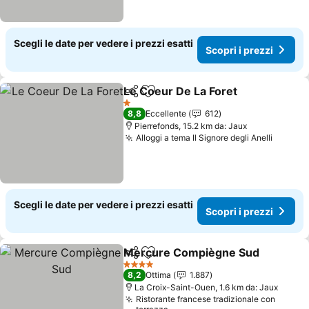
Scegli le date per vedere i prezzi esatti
Scopri i prezzi
Le Coeur De La Foret
Condividi
Aggiungi ai preferiti
Scopr
1 Stelle
8,8
Eccellente
612
Pierrefonds, 15.2 km da: Jaux
Alloggi a tema Il Signore degli Anelli
Scopri 
Scegli le date per vedere i prezzi esatti
Scopri i prezzi
Mercure Compiègne Sud
Condividi
Aggiungi ai preferiti
S
4 Stelle
8,2
Ottima
1.887
La Croix-Saint-Ouen, 1.6 km da: Jaux
Ristorante francese tradizionale con