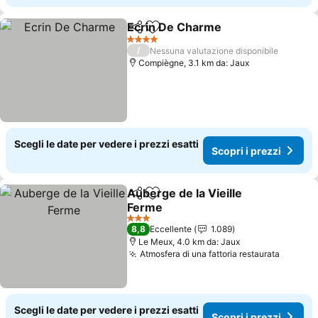
Ecrin De Charme
Condividi
Aggiungi ai preferiti
Scopri i 
4 Stelle
/
Nessuna valutazione disponibile
Compiègne, 3.1 km da: Jaux
Scegli le date per vedere i prezzi esatti
Scopri i prezzi
Auberge de la Vieille
Condividi
Aggiungi ai preferiti
Ferme
Scopri i prezzi
3 Stelle
8,8
Eccellente
1.089
Le Meux, 4.0 km da: Jaux
Atmosfera di una fattoria restaurata
Scopri 
Scegli le date per vedere i prezzi esatti
Scopri i prezzi