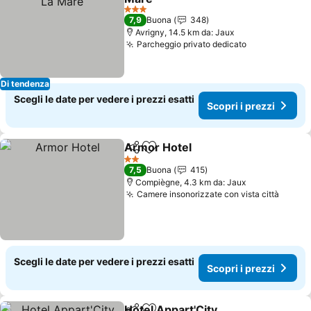
Scopri i prezzi
3 Stelle
7,9
Buona
348
Avrigny, 14.5 km da: Jaux
Parcheggio privato dedicato
Scopri i pre
Di tendenza
Scegli le date per vedere i prezzi esatti
Scopri i prezzi
Armor Hotel
Condividi
Aggiungi ai preferiti
Scopri i prezz
2 Stelle
7,5
Buona
415
Compiègne, 4.3 km da: Jaux
Camere insonorizzate con vista città
Scopri
Scegli le date per vedere i prezzi esatti
Scopri i prezzi
Hotel Appart'City