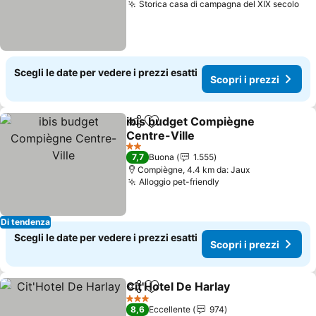
Storica casa di campagna del XIX secolo
Sco
Scegli le date per vedere i prezzi esatti
Scopri i prezzi
ibis budget Compiègne
Condividi
Aggiungi ai preferiti
Centre-Ville
Scopri i prezzi
2 Stelle
7,7
Buona
1.555
Compiègne, 4.4 km da: Jaux
Alloggio pet-friendly
Scopri i prezzi
Di tendenza
Scegli le date per vedere i prezzi esatti
Scopri i prezzi
Cit'Hotel De Harlay
Condividi
Aggiungi ai preferiti
Scopri i
3 Stelle
8,6
Eccellente
974