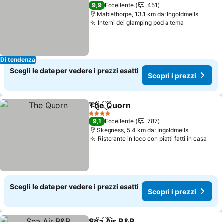
4 Stelle
9,9
Eccellente
451
Mablethorpe, 13.1 km da: Ingoldmells
Interni dei glamping pod a tema
Di tendenza
Scegli le date per vedere i prezzi esatti
Scopri i prezzi
The Quorn
Condividi
Aggiungi ai preferiti
4 Stelle
9,1
Eccellente
787
Skegness, 5.4 km da: Ingoldmells
Ristorante in loco con piatti fatti in casa
Scegli le date per vedere i prezzi esatti
Scopri i prezzi
Sea Air B&B