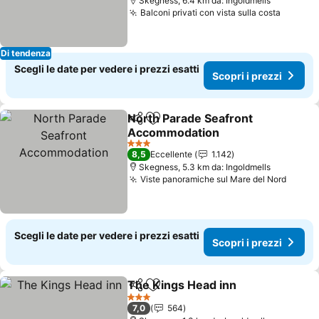
Skegness, 6.4 km da: Ingoldmells
Balconi privati con vista sulla costa
Di tendenza
Scegli le date per vedere i prezzi esatti
Scopri i prezzi
North Parade Seafront
Condividi
Aggiungi ai preferiti
Accommodation
3 Stelle
8,5
Eccellente
1.142
Skegness, 5.3 km da: Ingoldmells
Viste panoramiche sul Mare del Nord
Scegli le date per vedere i prezzi esatti
Scopri i prezzi
The Kings Head inn
Condividi
Aggiungi ai preferiti
3 Stelle
7,0
564