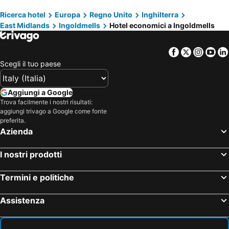
Ricerca hotel
Europa
Regno Unito
Inghilterra
East Midlands
Ingoldmells
Hotel economici a Ingoldmells
Facebook
Twitter
Insta
Yo
Scegli il tuo paese
Aggiungi a Google
Trova facilmente i nostri risultati:
aggiungi trivago a Google come fonte
preferita.
Azienda
I nostri prodotti
Termini e politiche
Assistenza