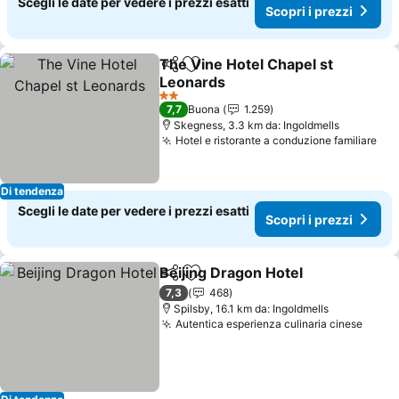
Scegli le date per vedere i prezzi esatti
Scopri i prezzi
The Vine Hotel Chapel st
Condividi
Aggiungi ai preferiti
Leonards
2 Stelle
7,7
Buona
1.259
Skegness, 3.3 km da: Ingoldmells
Hotel e ristorante a conduzione familiare
Di tendenza
Scegli le date per vedere i prezzi esatti
Scopri i prezzi
Beijing Dragon Hotel
Condividi
Aggiungi ai preferiti
7,3
468
Spilsby, 16.1 km da: Ingoldmells
Autentica esperienza culinaria cinese