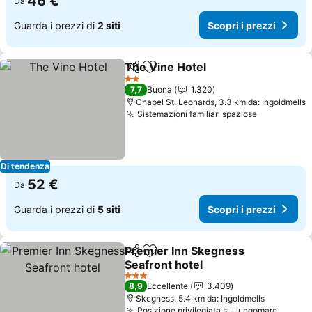
46 €
Da
Guarda i prezzi di
2 siti
Scopri i prezzi
The Vine Hotel
Condividi
Aggiungi ai preferiti
2 Stelle
7,7
Buona
1.320
Chapel St. Leonards, 3.3 km da: Ingoldmells
Sistemazioni familiari spaziose
Di tendenza
52 €
Da
Guarda i prezzi di
5 siti
Scopri i prezzi
Premier Inn Skegness
Condividi
Aggiungi ai preferiti
Seafront hotel
3 Stelle
8,9
Eccellente
3.409
Skegness, 5.4 km da: Ingoldmells
Posizione privilegiata sul lungomare