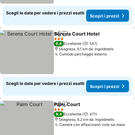
Scegli le date per vedere i prezzi esatti
Scopri i prezzi
Serena Court Hotel
Condividi
Aggiungi ai preferiti
3 Stelle
9,6
Eccellente
547
Skegness, 6.1 km da: Ingoldmells
Comodo parcheggio esterno
Scegli le date per vedere i prezzi esatti
Scopri i prezzi
Palm Court
Condividi
Aggiungi ai preferiti
3 Stelle
9,4
Eccellente
471
Skegness, 6.2 km da: Ingoldmells
Camere con affascinanti viste sul mare