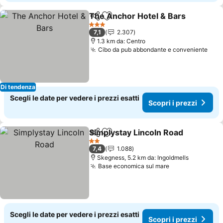
The Anchor Hotel & Bars
Condividi
Aggiungi ai preferiti
3 Stelle
7,1
2.307
1.3 km da: Centro
Cibo da pub abbondante e conveniente
Di tendenza
Scegli le date per vedere i prezzi esatti
Scopri i prezzi
Simplystay Lincoln Road
Condividi
Aggiungi ai preferiti
2 Stelle
7,4
1.088
Skegness, 5.2 km da: Ingoldmells
Base economica sul mare
Scegli le date per vedere i prezzi esatti
Scopri i prezzi