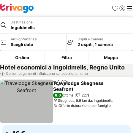
Preferiti
Accedi
Me
Destinazione
Ingoldmells
Arrivo/Partenza
Ospiti e camere
Scegli date
2 ospiti, 1 camera
Ordina
Filtra
Mappa
Hotel economici a Ingoldmells, Regno Unito
Come i pagamenti influiscono sul posizionamento
Travelodge Skegness
Condividi
Aggiungi ai preferiti
Seafront
8,0
Ottima
227
Skegness, 5.9 km da: Ingoldmells
Offerte ristorazione per famiglie