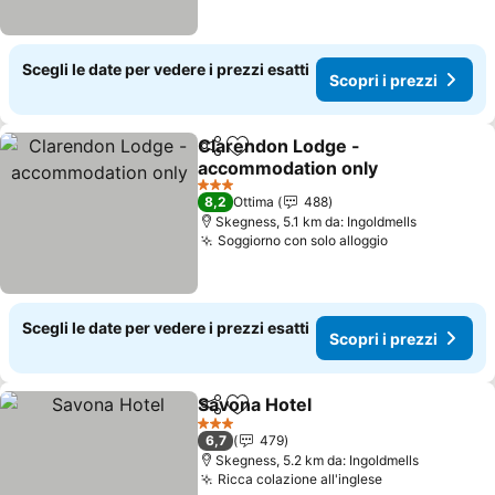
Scegli le date per vedere i prezzi esatti
Scopri i prezzi
Clarendon Lodge -
Condividi
Aggiungi ai preferiti
accommodation only
3 Stelle
8,2
Ottima
488
Skegness, 5.1 km da: Ingoldmells
Soggiorno con solo alloggio
Scegli le date per vedere i prezzi esatti
Scopri i prezzi
Savona Hotel
Condividi
Aggiungi ai preferiti
3 Stelle
6,7
479
Skegness, 5.2 km da: Ingoldmells
Ricca colazione all'inglese