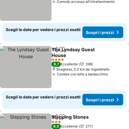
Comodo accesso all'intrattenimento
Scegli le date per vedere i prezzi esatti
Scopri i prezzi
The Lyndsay Guest
Condividi
Aggiungi ai preferiti
House
4 Stelle
9,7
Eccellente
396
Skegness, 5.3 km da: Ingoldmells
Camere con letto a baldacchino
Scegli le date per vedere i prezzi esatti
Scopri i prezzi
Stepping Stones
Condividi
Aggiungi ai preferiti
3 Stelle
9,5
Eccellente
277