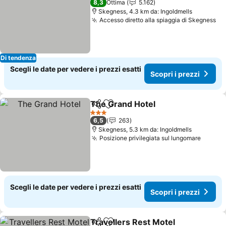
8,3
Ottima
5.162
Skegness, 4.3 km da: Ingoldmells
Accesso diretto alla spiaggia di Skegness
Di tendenza
Scegli le date per vedere i prezzi esatti
Scopri i prezzi
The Grand Hotel
Condividi
Aggiungi ai preferiti
3 Stelle
6,5
263
Skegness, 5.3 km da: Ingoldmells
Posizione privilegiata sul lungomare
Scegli le date per vedere i prezzi esatti
Scopri i prezzi
Travellers Rest Motel