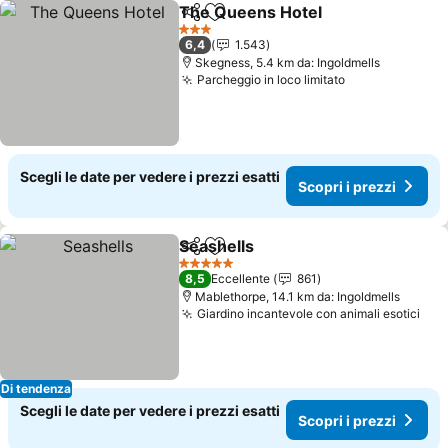
The Queens Hotel
Condividi
Aggiungi ai preferiti
3 Stelle
6,4
1.543
Skegness, 5.4 km da: Ingoldmells
Parcheggio in loco limitato
Scegli le date per vedere i prezzi esatti
Scopri i prezzi
Seashells
Condividi
Aggiungi ai preferiti
5 Stelle
8,5
Eccellente
861
Mablethorpe, 14.1 km da: Ingoldmells
Giardino incantevole con animali esotici
Di tendenza
Scegli le date per vedere i prezzi esatti
Scopri i prezzi