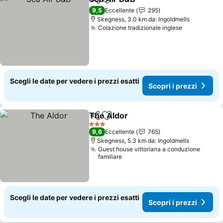
Condividi
Aggiungi ai preferiti
9,5
Eccellente
295
Skegness, 3.0 km da: Ingoldmells
Colazione tradizionale inglese
Scegli le date per vedere i prezzi esatti
Scopri i prezzi
The Aldor
Condividi
Aggiungi ai preferiti
3 Stelle
9,6
Eccellente
765
Skegness, 5.3 km da: Ingoldmells
Guest house vittoriana a conduzione
familiare
Scegli le date per vedere i prezzi esatti
Scopri i prezzi