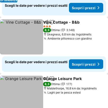
Di tendenza
Scegli le date per vedere i prezzi esatti
Scopri i prezzi
Vine Cottage - B&b
Condividi
Aggiungi ai preferiti
3 Stelle
8,3
Ottima
3.148
Skegness, 6.8 km da: Ingoldmells
Ambiente pittoresco con giardino
Scegli le date per vedere i prezzi esatti
Scopri i prezzi
Grange Leisure Park
Condividi
Aggiungi ai preferiti
8,3
Ottima
177
Mablethorpe, 16.8 km da: Ingoldmells
Laghi per la pesca estesi