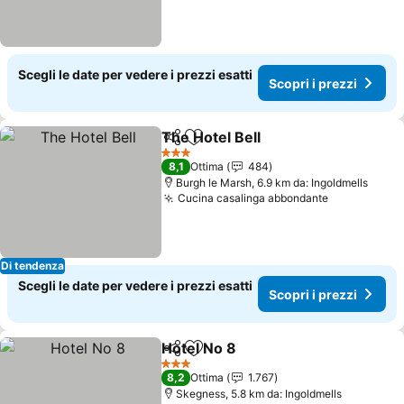
Scegli le date per vedere i prezzi esatti
Scopri i prezzi
The Hotel Bell
Condividi
Aggiungi ai preferiti
3 Stelle
8,1
Ottima
484
Burgh le Marsh, 6.9 km da: Ingoldmells
Cucina casalinga abbondante
Di tendenza
Scegli le date per vedere i prezzi esatti
Scopri i prezzi
Hotel No 8
Condividi
Aggiungi ai preferiti
3 Stelle
8,2
Ottima
1.767
Skegness, 5.8 km da: Ingoldmells