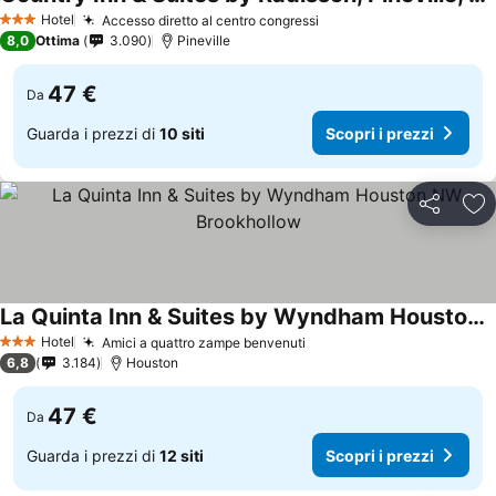
Hotel
Accesso diretto al centro congressi
3 Stelle
8,0
Ottima
3.090
Pineville
47 €
Da
Guarda i prezzi di
10 siti
Scopri i prezzi
Condividi
Agg
La Quinta Inn & Suites by Wyndham Houston NW Brookhollow
Hotel
Amici a quattro zampe benvenuti
3 Stelle
6,8
3.184
Houston
47 €
Da
Guarda i prezzi di
12 siti
Scopri i prezzi