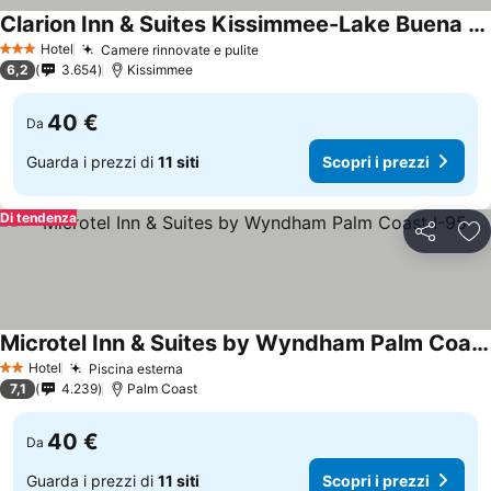
Clarion Inn & Suites Kissimmee-Lake Buena Vista South
Hotel
Camere rinnovate e pulite
3 Stelle
6,2
3.654
Kissimmee
40 €
Da
Guarda i prezzi di
11 siti
Scopri i prezzi
Di tendenza
Condividi
Agg
Microtel Inn & Suites by Wyndham Palm Coast I-95
Hotel
Piscina esterna
2 Stelle
7,1
4.239
Palm Coast
40 €
Da
Guarda i prezzi di
11 siti
Scopri i prezzi