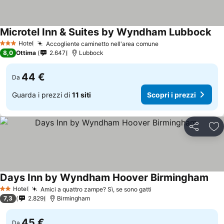
Microtel Inn & Suites by Wyndham Lubbock
Hotel
Accogliente caminetto nell'area comune
3 Stelle
8,0
Ottima
2.647
Lubbock
44 €
Da
Guarda i prezzi di
11 siti
Scopri i prezzi
Condividi
Agg
Days Inn by Wyndham Hoover Birmingham
Hotel
Amici a quattro zampe? Sì, se sono gatti
2 Stelle
7,3
2.829
Birmingham
45 €
Da