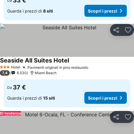
33 €
Da
Guarda i prezzi di
8 siti
Scopri i prezzi
Condividi
Agg
Seaside All Suites Hotel
Hotel
Pavimenti originali in pino restaurato
3 Stelle
7,4
6.530
Miami Beach
37 €
Da
Guarda i prezzi di
15 siti
Scopri i prezzi
Di tendenza
Condividi
Agg