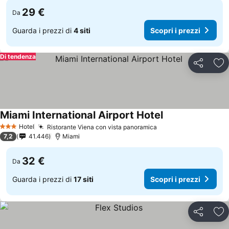
29 €
Da
Guarda i prezzi di
4 siti
Scopri i prezzi
Di tendenza
Condividi
Agg
Miami International Airport Hotel
Hotel
Ristorante Viena con vista panoramica
3 Stelle
7,2
41.446
Miami
32 €
Da
Guarda i prezzi di
17 siti
Scopri i prezzi
Condividi
Agg