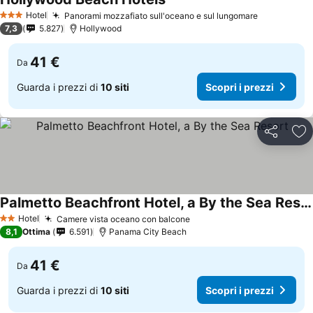
Hotel
Panorami mozzafiato sull'oceano e sul lungomare
3 Stelle
7,3
5.827
Hollywood
41 €
Da
Guarda i prezzi di
10 siti
Scopri i prezzi
Condividi
Agg
Palmetto Beachfront Hotel, a By the Sea Resort
Hotel
Camere vista oceano con balcone
2 Stelle
8,1
Ottima
6.591
Panama City Beach
41 €
Da
Guarda i prezzi di
10 siti
Scopri i prezzi