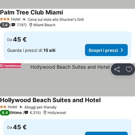
Palm Tree Club Miami
Hotel
Cena sul molo allo Shucker's Grill
3 Stelle
7,4
7.197
Miami Beach
45 €
Da
Guarda i prezzi di
15 siti
Scopri i prezzi
Di tendenza
Condividi
Agg
Hollywood Beach Suites and Hotel
Hotel
Alloggi pet-friendly
2 Stelle
8,4
Ottima
6.310
Hollywood
45 €
Da