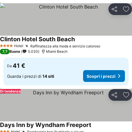
Condividi
Agg
Clinton Hotel South Beach
Hotel
Raffinatezza alla moda e servizio caloroso
4 Stelle
7,7
Buona
5.030
Miami Beach
41 €
Da
Guarda i prezzi di
14 siti
Scopri i prezzi
Di tendenza
Condividi
Agg
Days Inn by Wyndham Freeport
Hotel
Parcheggio ben illuminato e sicuro