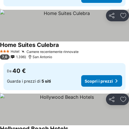
Condividi
Agg
Home Suites Culebra
Hotel
Camere recentemente rinnovate
3 Stelle
7,0
1.396
San Antonio
40 €
Da
Guarda i prezzi di
5 siti
Scopri i prezzi
Condividi
Agg
Hollywood Beach Hotels