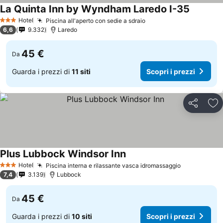
La Quinta Inn by Wyndham Laredo I-35
Hotel
Piscina all'aperto con sedie a sdraio
3 Stelle
6,6
9.332
Laredo
45 €
Da
Guarda i prezzi di
11 siti
Scopri i prezzi
Condividi
Agg
Plus Lubbock Windsor Inn
Hotel
Piscina interna e rilassante vasca idromassaggio
3 Stelle
7,4
3.139
Lubbock
45 €
Da
Guarda i prezzi di
10 siti
Scopri i prezzi