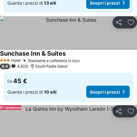
Guarda i prezzi di
13 siti
Scopri i prezzi
Condividi
Agg
Sunchase Inn & Suites
Hotel
Ristorante e caffetteria in loco
3 Stelle
6,8
4.822
South Padre Island
45 €
Da
Guarda i prezzi di
10 siti
Scopri i prezzi
Di tendenza
Condividi
Agg