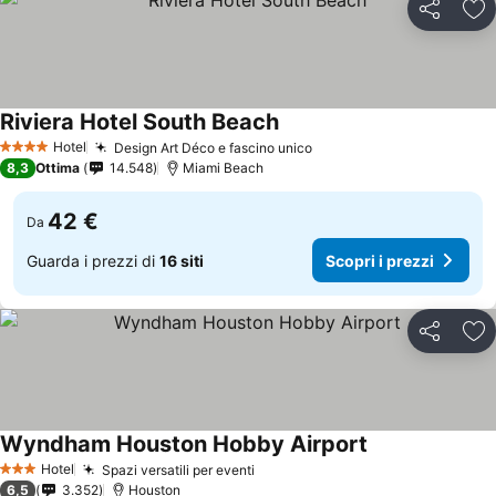
Condividi
Agg
Riviera Hotel South Beach
Hotel
Design Art Déco e fascino unico
4 Stelle
8,3
Ottima
14.548
Miami Beach
42 €
Da
Guarda i prezzi di
16 siti
Scopri i prezzi
Condividi
Agg
Wyndham Houston Hobby Airport
Hotel
Spazi versatili per eventi
3 Stelle
6,5
3.352
Houston