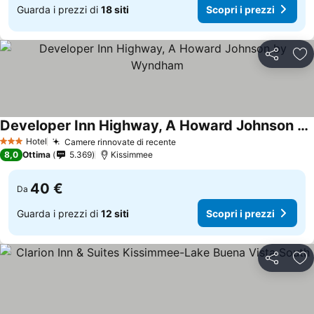
Guarda i prezzi di
18 siti
Scopri i prezzi
Condividi
Agg
Developer Inn Highway, A Howard Johnson by Wyndham
Hotel
Camere rinnovate di recente
3 Stelle
8,0
Ottima
5.369
Kissimmee
40 €
Da
Guarda i prezzi di
12 siti
Scopri i prezzi
Condividi
Agg