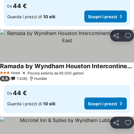
44 €
Da
Guarda i prezzi di
10 siti
Scopri i prezzi
Condividi
Agg
Ramada by Wyndham Houston Intercontinental Airport East
Hotel
Piscina esterna da 60.000 galloni
3 Stelle
6,8
7.426
Humble
44 €
Da
Guarda i prezzi di
10 siti
Scopri i prezzi
Condividi
Agg