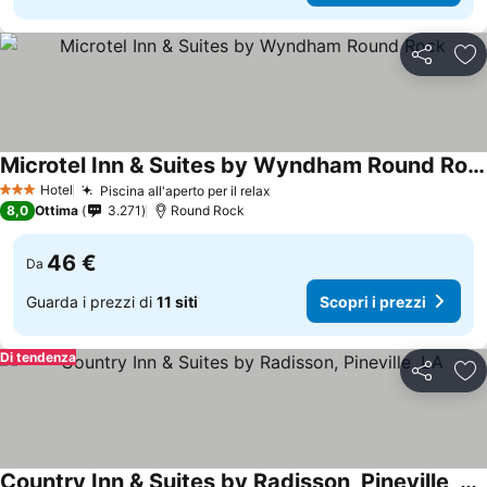
Condividi
Agg
Microtel Inn & Suites by Wyndham Round Rock
Hotel
Piscina all'aperto per il relax
3 Stelle
8,0
Ottima
3.271
Round Rock
46 €
Da
Guarda i prezzi di
11 siti
Scopri i prezzi
Di tendenza
Condividi
Agg
Country Inn & Suites by Radisson, Pineville, LA