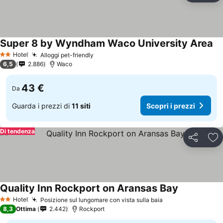
Super 8 by Wyndham Waco University Area
Hotel
Alloggi pet-friendly
2 Stelle
6,5
2.886
Waco
43 €
Da
Guarda i prezzi di
11 siti
Scopri i prezzi
Di tendenza
Condividi
Agg
Quality Inn Rockport on Aransas Bay
Hotel
Posizione sul lungomare con vista sulla baia
2 Stelle
8,3
Ottima
2.442
Rockport