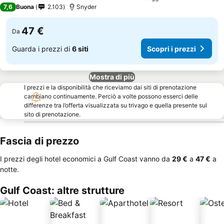
3 Stelle
7,6
Buona
2.103
Snyder
47 €
Da
Guarda i prezzi di
6 siti
Scopri i prezzi
Mostra di più
I prezzi e la disponibilità che riceviamo dai siti di prenotazione
cambiano continuamente. Perciò a volte possono esserci delle
differenze tra l’offerta visualizzata su trivago e quella presente sul
sito di prenotazione.
Fascia di prezzo
I prezzi degli hotel economici a Gulf Coast vanno da
‎29 €
a
‎47 €
a
notte.
Gulf Coast: altre strutture