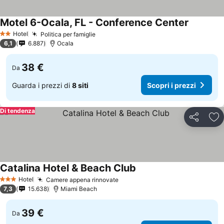
Motel 6-Ocala, FL - Conference Center
Hotel
Politica per famiglie
2 Stelle
6,1
6.887
Ocala
38 €
Da
Guarda i prezzi di
8 siti
Scopri i prezzi
Di tendenza
Condividi
Agg
Catalina Hotel & Beach Club
Hotel
Camere appena rinnovate
3 Stelle
7,3
15.638
Miami Beach
39 €
Da