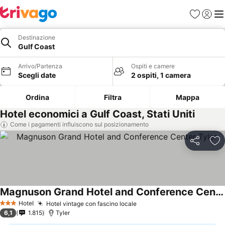
Preferiti
Accedi
Me
Destinazione
Gulf Coast
Arrivo/Partenza
Ospiti e camere
Scegli date
2 ospiti, 1 camera
Ordina
Filtra
Mappa
Hotel economici a Gulf Coast, Stati Uniti
Come i pagamenti influiscono sul posizionamento
Condividi
Agg
Magnuson Grand Hotel and Conference Center Tyler
Hotel
Hotel vintage con fascino locale
3 Stelle
6,1
1.815
Tyler