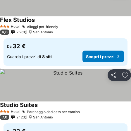
Flex Studios
Hotel
Alloggi pet-friendly
3 Stelle
6,6
2.261
San Antonio
32 €
Da
Guarda i prezzi di
8 siti
Scopri i prezzi
Condividi
Agg
Studio Suites
Hotel
Parcheggio dedicato per camion
3 Stelle
7,0
2.123
San Antonio