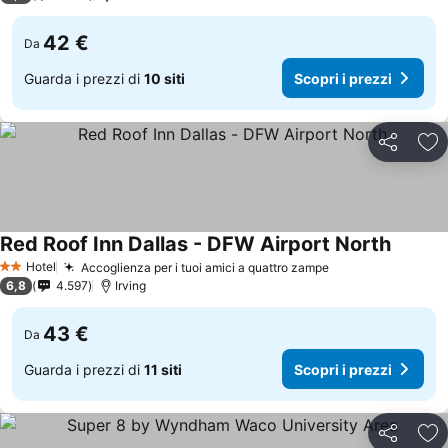
42 €
Da
Guarda i prezzi di
10 siti
Scopri i prezzi
Condividi
Agg
Red Roof Inn Dallas - DFW Airport North
Hotel
Accoglienza per i tuoi amici a quattro zampe
2 Stelle
6,8
4.597
Irving
43 €
Da
Guarda i prezzi di
11 siti
Scopri i prezzi
Condividi
Agg