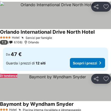
Condividi
Agg
Orlando International Drive North Hotel
Hotel
Servizi per famiglie
4 Stelle
7,3
6.108
Orlando
47 €
Da
Guarda i prezzi di
12 siti
Scopri i prezzi
Di tendenza
Condividi
Agg
Baymont by Wyndham Snyder
Hotel
Piscina interna riscaldata e idromassaggio