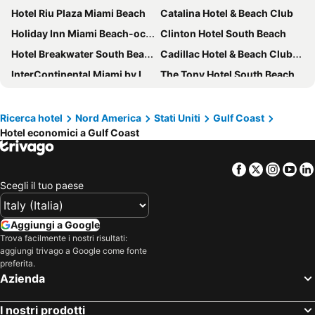
Hotel Riu Plaza Miami Beach
Catalina Hotel & Beach Club
Holiday Inn Miami Beach-oceanfront By Ihg
Clinton Hotel South Beach
Hotel Breakwater South Beach
Cadillac Hotel & Beach Club, Autograph Collection
InterContinental Miami by IHG
The Tony Hotel South Beach
YVE Hotel Miami
Grand Beach Hotel
citizenM Miami Worldcenter
Miami International Airport Hotel
Ricerca hotel
Nord America
Stati Uniti
Gulf Coast
Hotel economici a Gulf Coast
Sherry Frontenac Oceanfront Hotel
the goodtime hotel, Miami Beach, a Tribute Portfolio Hotel
Southernmost Beach Resort
citizenM Miami South Beach
Facebook
Twitter
Insta
Yo
Hilton Miami Airport Blue Lagoon
Smart Brickell Hotel
Scegli il tuo paese
The Betsy - South Beach
Parrot Key Hotel & Villas
Ramada Plaza by Wyndham Marco Polo Beach Resort
Crowne Plaza Dallas Downtown By Ihg
Aggiungi a Google
Doral Inn & Suites Miami Airport West
Clarion Inn & Suites Miami International Airport
Trova facilmente i nostri risultati:
aggiungi trivago a Google come fonte
Rosen Inn at Pointe Orlando
Nuvo Suites Hotel
preferita.
Azienda
Hilton New Orleans Riverside
Grand Beach Hotel Surfside
Holiday Inn Miami-international Airport By Ihg
1 Hotel South Beach
I nostri prodotti