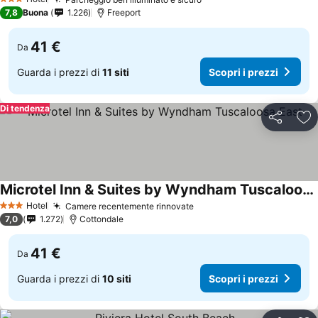
3 Stelle
7,8
Buona
1.226
Freeport
41 €
Da
Guarda i prezzi di
11 siti
Scopri i prezzi
Di tendenza
Condividi
Agg
Microtel Inn & Suites by Wyndham Tuscaloosa East
Hotel
Camere recentemente rinnovate
3 Stelle
7,0
1.272
Cottondale
41 €
Da
Guarda i prezzi di
10 siti
Scopri i prezzi