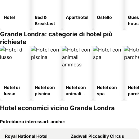
Hotel
Bed &
Aparthotel
Ostello
Gues
Breakfast
hous
Grande Londra: categorie di hotel più
richieste
Hotel di
Hotel con
Hotel con
Hotel con
Hote
lusso
piscina
animali
spa
parc
ammessi
o
Hotel economici vicino Grande Londra
Potrebbero interessarti anche:
Royal National Hotel
Zedwell Piccadilly Circus