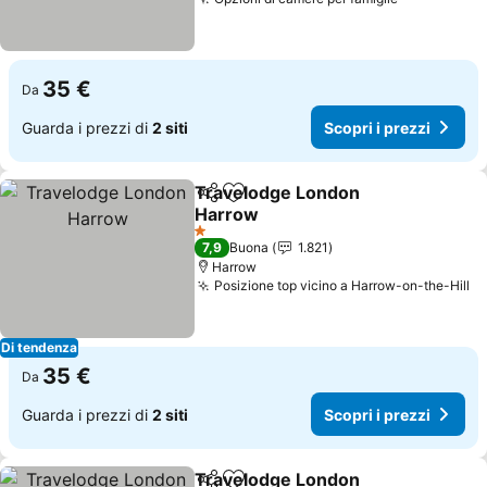
Scopri i pr
35 €
Da
Guarda i prezzi di
2 siti
Scopri i prezzi
Travelodge London
Condividi
Aggiungi ai preferiti
Harrow
Scopri i prezzi
1 Stelle
7,9
Buona
1.821
Harrow
Posizione top vicino a Harrow-on-the-Hill
Sc
Di tendenza
35 €
Da
Guarda i prezzi di
2 siti
Scopri i prezzi
Travelodge London