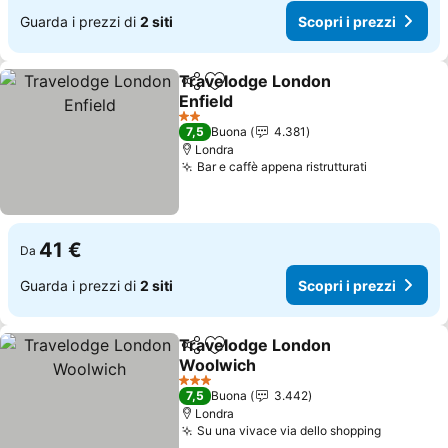
Guarda i prezzi di
2 siti
Scopri i prezzi
Travelodge London
Condividi
Aggiungi ai preferiti
Enfield
Scopri i prezzi
2 Stelle
7,5
Buona
4.381
Londra
Bar e caffè appena ristrutturati
Scopri i pr
41 €
Da
Guarda i prezzi di
2 siti
Scopri i prezzi
Travelodge London
Condividi
Aggiungi ai preferiti
Woolwich
Scopri i prezzi
3 Stelle
7,5
Buona
3.442
Londra
Su una vivace via dello shopping
Scopri i 