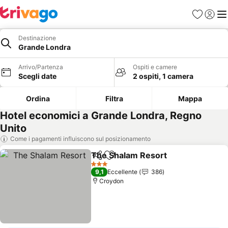
Preferiti
Accedi
Me
Destinazione
Grande Londra
Arrivo/Partenza
Ospiti e camere
Scegli date
2 ospiti, 1 camera
Ordina
Filtra
Mappa
Hotel economici a Grande Londra, Regno
Unito
Come i pagamenti influiscono sul posizionamento
The Shalam Resort
Condividi
Aggiungi ai preferiti
Scopri 
3 Stelle
9,1
Eccellente
386
Croydon