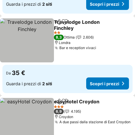
Guarda i prezzi di
2 siti
Scopri i prezzi
Travelodge London
Condividi
Aggiungi ai preferiti
Finchley
Scopri i prezzi
2 Stelle
8,3
Ottima
2.606
Londra
Bar e reception vivaci
Scopri i prezzi
35 €
Da
Guarda i prezzi di
2 siti
Scopri i prezzi
easyHotel Croydon
Condividi
Aggiungi ai preferiti
Scopri 
3 Stelle
6,9
4.195
Croydon
A due passi dalla stazione di East Croydon
Sc