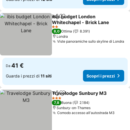
ibis budget London
Condividi
Aggiungi ai preferiti
Whitechapel - Brick Lane
Scopri i prezzi
2 Stelle
8,0
Ottima
8.391
Londra
Viste panoramiche sullo skyline di Londra
Sc
41 €
Da
Guarda i prezzi di
11 siti
Scopri i prezzi
Travelodge Sunbury M3
Condividi
Aggiungi ai preferiti
Sc
3 Stelle
7,8
Buona
2.184
Sunbury-on-Thames
Comodo accesso all'autostrada M3
Scopri 