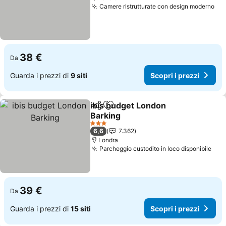
Camere ristrutturate con design moderno
Sco
38 €
Da
Guarda i prezzi di
9 siti
Scopri i prezzi
ibis budget London
Condividi
Aggiungi ai preferiti
Barking
Scopri i prezzi
3 Stelle
6,6
7.362
Londra
Parcheggio custodito in loco disponibile
Scop
39 €
Da
Guarda i prezzi di
15 siti
Scopri i prezzi