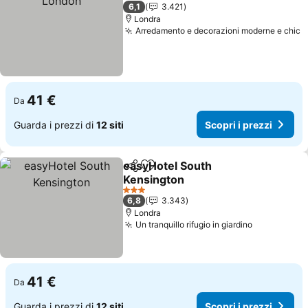
3 Stelle
6,1
3.421
Londra
Arredamento e decorazioni moderne e chic
S
41 €
Da
Guarda i prezzi di
12 siti
Scopri i prezzi
easyHotel South
Condividi
Aggiungi ai preferiti
Kensington
Scopri i prezzi
3 Stelle
6,8
3.343
Londra
Un tranquillo rifugio in giardino
Scopri i pr
41 €
Da
Guarda i prezzi di
12 siti
Scopri i prezzi