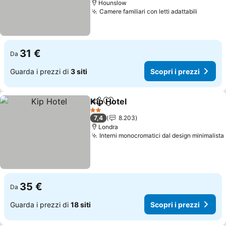
Hounslow
Camere familiari con letti adattabili
Scopri 
31 €
Da
Guarda i prezzi di
3 siti
Scopri i prezzi
Kip Hotel
Condividi
Aggiungi ai preferiti
Scopri i prezzi
2 Stelle
7,4
8.203
Londra
Interni monocromatici dal design minimalista
35 €
Da
Guarda i prezzi di
18 siti
Scopri i prezzi