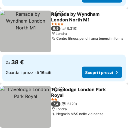
Ramada by Wyndham
Condividi
Aggiungi ai preferiti
London North M1
Scopri i prezzi
4 Stelle
6,9
9.310
Londra
Centro fitness per chi ama tenersi in forma
Sc
38 €
Da
Guarda i prezzi di
16 siti
Scopri i prezzi
Travelodge London Park
Condividi
Aggiungi ai preferiti
Royal
Scopri i prezzi
2 Stelle
7,4
2.120
Londra
Negozio M&S nelle vicinanze
Scopri i pr