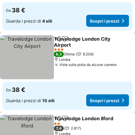
38 €
Da
Guarda i prezzi di
4 siti
Scopri i prezzi
Travelodge London City
Condividi
Aggiungi ai preferiti
Airport
Scopri i prezzi
3 Stelle
8,3
Ottima
8.206
Londra
Viste sulla pista da alcune camere
Scopri i
38 €
Da
Guarda i prezzi di
10 siti
Scopri i prezzi
Travelodge London Ilford
Condividi
Aggiungi ai preferiti
S
2 Stelle
7,4
2.617
Londra