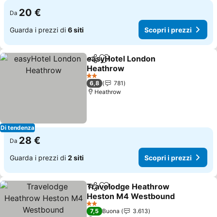
20 €
Da
Guarda i prezzi di
6 siti
Scopri i prezzi
easyHotel London
Condividi
Aggiungi ai preferiti
Heathrow
Scopri i prezzi
2 Stelle
6,8
781
Heathrow
Di tendenza
28 €
Da
Guarda i prezzi di
2 siti
Scopri i prezzi
Travelodge Heathrow
Condividi
Aggiungi ai preferiti
Heston M4 Westbound
Scopri i prezzi
2 Stelle
7,5
Buona
3.613