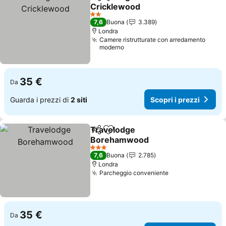
Condividi
Aggiungi ai preferiti
Cricklewood
Scopri i prezzi
2 Stelle
7,6
Buona
3.389
Londra
Camere ristrutturate con arredamento
moderno
35 €
Da
Guarda i prezzi di
2 siti
Scopri i prezzi
Travelodge
Condividi
Aggiungi ai preferiti
Borehamwood
Scopri i prezzi
3 Stelle
7,6
Buona
2.785
Londra
Parcheggio conveniente
Scopri i prezzi
35 €
Da