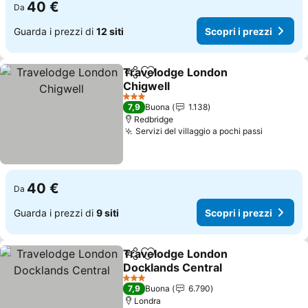
40 €
Da
Guarda i prezzi di
12 siti
Scopri i prezzi
Travelodge London
Condividi
Aggiungi ai preferiti
Chigwell
Scopri i prezzi
3 Stelle
7,9
Buona
1.138
Redbridge
Servizi del villaggio a pochi passi
Scopri i 
40 €
Da
Guarda i prezzi di
9 siti
Scopri i prezzi
Travelodge London
Condividi
Aggiungi ai preferiti
Docklands Central
Scopri i prezzi
3 Stelle
7,9
Buona
6.790
Londra