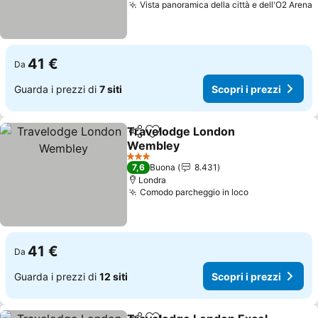
Vista panoramica della città e dell'O2 Arena
S
41 €
Da
Guarda i prezzi di
7 siti
Scopri i prezzi
Travelodge London
Condividi
Aggiungi ai preferiti
Wembley
Scopri i prezzi
3 Stelle
7,6
Buona
8.431
Londra
Comodo parcheggio in loco
Scopri i prez
41 €
Da
Guarda i prezzi di
12 siti
Scopri i prezzi