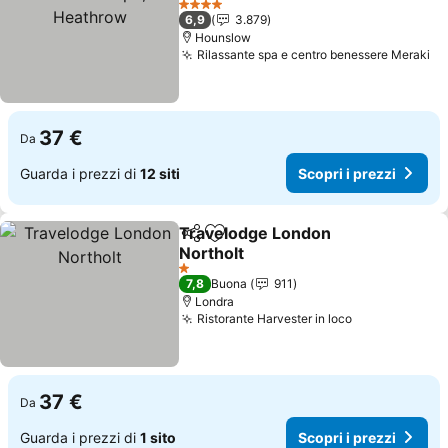
Scopri i prezzi
4 Stelle
6,9
3.879
Hounslow
Rilassante spa e centro benessere Meraki
Sc
37 €
Da
Guarda i prezzi di
12 siti
Scopri i prezzi
Travelodge London
Condividi
Aggiungi ai preferiti
Northolt
Scopri i prezzi
1 Stelle
7,8
Buona
911
Londra
Ristorante Harvester in loco
Scopri i prez
37 €
Da
Guarda i prezzi di
1 sito
Scopri i prezzi