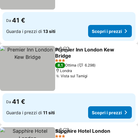
41 €
Da
Guarda i prezzi di
13 siti
Scopri i prezzi
Premier Inn London Kew
Condividi
Aggiungi ai preferiti
Bridge
Scopri i prezzi
3 Stelle
8,1
Ottima
6.298
Londra
Vista sul Tamigi
Scopri i prezzi
41 €
Da
Guarda i prezzi di
11 siti
Scopri i prezzi
Sapphire Hotel London
Condividi
Aggiungi ai preferiti
Sco