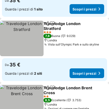
35 €
Da
Guarda i prezzi di
1 sito
Scopri i prezzi
Travelodge London
Condividi
Aggiungi ai preferiti
Stratford
Scopri i prezzi
3 Stelle
7,8
Buona
9.029
Londra
Vista sull'Olympic Park e sullo skyline
Scopr
35 €
Da
Guarda i prezzi di
2 siti
Scopri i prezzi
Travelodge London Brent
Condividi
Aggiungi ai preferiti
Cross
Scopri i prezzi
2 Stelle
8,5
Eccellente
3.753
Londra
Opzioni di camere per famiglie