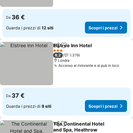
36 €
Da
Guarda i prezzi di
12 siti
Scopri i prezzi
Elstree Inn Hotel
Condividi
Aggiungi ai preferiti
Scopri i p
3 Stelle
6,2
1.379
Londra
Accesso al ristorante e al pub in loco
Scopri
37 €
Da
Guarda i prezzi di
9 siti
Scopri i prezzi
The Continental Hotel
Condividi
Aggiungi ai preferiti
and Spa, Heathrow