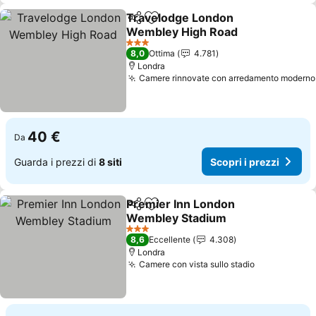
Travelodge London
Condividi
Aggiungi ai preferiti
Wembley High Road
Scopri i prezzi
3 Stelle
8,0
Ottima
4.781
Londra
Camere rinnovate con arredamento moderno
40 €
Da
Guarda i prezzi di
8 siti
Scopri i prezzi
Premier Inn London
Condividi
Aggiungi ai preferiti
Wembley Stadium
Scopri i prezzi
3 Stelle
8,6
Eccellente
4.308
Londra
Camere con vista sullo stadio
Scopri i pr