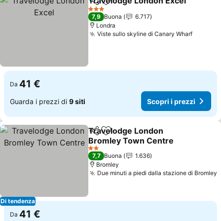
Travelodge London Excel
Condividi
Aggiungi ai preferiti
S
3 Stelle
7,9
Buona
6.717
Londra
Viste sullo skyline di Canary Wharf
Scopri i
41 €
Da
Guarda i prezzi di
9 siti
Scopri i prezzi
Travelodge London
Condividi
Aggiungi ai preferiti
Bromley Town Centre
Scopri i prezzi
2 Stelle
7,7
Buona
1.636
Bromley
Due minuti a piedi dalla stazione di Bromley
S
Di tendenza
41 €
Da