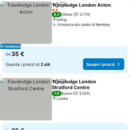
Travelodge London Acton
Condividi
Aggiungi ai preferiti
2 Stelle
8,2
Ottima
3.774
Ealing
Vicinanza allo stadio di Wembley
Scopri i 
Di tendenza
35 €
Da
Guarda i prezzi di
2 siti
Scopri i prezzi
Travelodge London
Condividi
Aggiungi ai preferiti
Stratford Centre
Scopri i prezzi
7,8
Buona
6.545
Londra