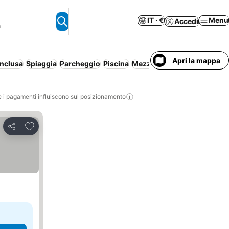
IT · €
Menu
Accedi
a
Apri la mappa
inclusa
Spiaggia
Parcheggio
Piscina
Mezza pensione
Pensione 
i pagamenti influiscono sul posizionamento
Aggiungi ai preferiti
Condividi