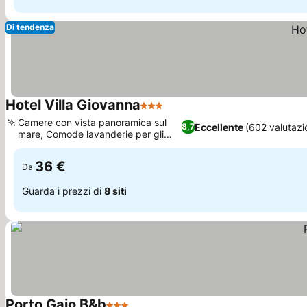
Di tendenza
Hotel Villa Giovanna
3 Stelle
Scopri i prezzi
Camere con vista panoramica sul
Eccellente
(602 valutazi
8,7
mare, Comode lavanderie per gli
Scopri i prezzi
ospiti
36 €
Da
Guarda i prezzi di
8 siti
Porto Gaio B&b