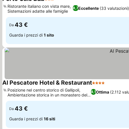
3 Stelle
Scopri i prezzi
Ristorante italiano con vista mare,
Eccellente
(33 valutazioni
8,7
Sistemazioni adatte alle famiglie
Scopri i prezzi
43 €
Da
Guarda i prezzi di
1 sito
Al Pescatore Hotel & Restaurant
4 Stelle
Scopri i pr
Posizione nel centro storico di Gallipoli,
Ottima
(2.112 val
8,1
Ambientazione storica in un monastero del
Scopri i prezzi
XVII secolo
43 €
Da
Guarda i prezzi di
16 siti