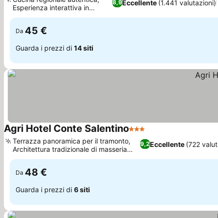
Eccellente
(1.441 valutazioni)
8,9
Esperienza interattiva in
Scopri i prezzi
fattoria
45 €
Da
Guarda i prezzi di
14 siti
Agri Hotel Conte Salentino
3 Stelle
Scopri i prezzi
Terrazza panoramica per il tramonto,
Eccellente
(722 valut
9,2
Architettura tradizionale di masseria
Scopri i prezzi
salentina
48 €
Da
Guarda i prezzi di
6 siti