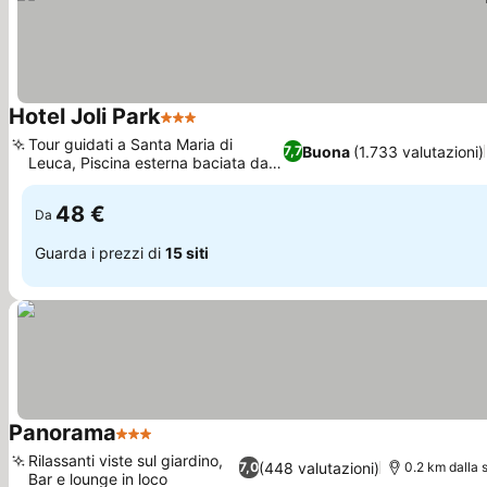
Hotel Joli Park
3 Stelle
Scopri i prezzi
Tour guidati a Santa Maria di
Buona
(1.733 valutazioni)
7,7
Leuca, Piscina esterna baciata dal
Scopri i prezzi
sole
48 €
Da
Guarda i prezzi di
15 siti
Panorama
3 Stelle
Scopri i prezzi
Rilassanti viste sul giardino,
(448 valutazioni)
7,0
0.2 km dalla 
Bar e lounge in loco