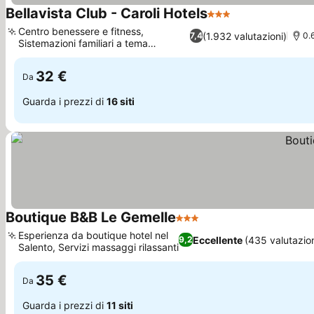
Bellavista Club - Caroli Hotels
3 Stelle
Scopri i prezzi
Centro benessere e fitness,
(1.932 valutazioni)
7,4
0.
Sistemazioni familiari a tema
Scopri i prezzi
marittimo
32 €
Da
Guarda i prezzi di
16 siti
Boutique B&B Le Gemelle
3 Stelle
Scopri i prezzi
Esperienza da boutique hotel nel
Eccellente
(435 valutazion
9,2
Salento, Servizi massaggi rilassanti
Scopri i prezzi
35 €
Da
Guarda i prezzi di
11 siti