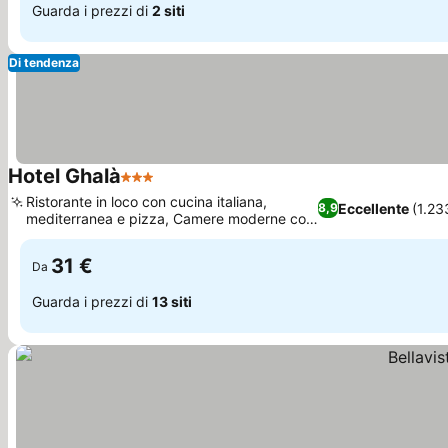
Guarda i prezzi di
2 siti
Di tendenza
Hotel Ghalà
3 Stelle
Scopri i prezzi
Ristorante in loco con cucina italiana,
Eccellente
(1.23
8,9
mediterranea e pizza, Camere moderne con
Scopri i prezzi
accesso al giardino
31 €
Da
Guarda i prezzi di
13 siti