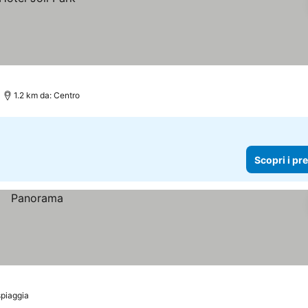
1.2 km da: Centro
Scopri i pr
spiaggia