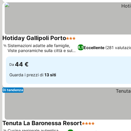
Hotiday Gallipoli Porto
3 Stelle
Scopri i prezzi
Sistemazioni adatte alle famiglie,
Eccellente
(281 valutazi
8,5
Viste panoramiche sulla città e sul
Scopri i prezzi
mare
44 €
Da
Guarda i prezzi di
13 siti
Di tendenza
Tenuta La Baronessa Resort
4 Stelle
Scopri i prezzi
Cucina regionale autentica,