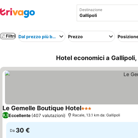
Destinazione
Filtri
Dal prezzo più basso
Prezzo
Posizion
Hotel economici a Gallipoli, 
Le Gemelle Boutique Hotel
3 Stelle
Scopri i prezzi
Eccellente
(407 valutazioni)
9,3
Racale, 13.1 km da: Gallipoli
30 €
Da