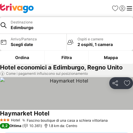
Preferiti
Accedi
Me
Destinazione
Edimburgo
Arrivo/Partenza
Ospiti e camere
Scegli date
2 ospiti, 1 camera
Ordina
Filtra
Mappa
Hotel economici a Edimburgo, Regno Unito
Come i pagamenti influiscono sul posizionamento
Condividi
Agg
Haymarket Hotel
Scopri i prezzi
Hotel
Fascino boutique di una casa a schiera vittoriana
Scopri i pr
3 Stelle
8,2
Ottima
10.361
1.8 km da: Centro