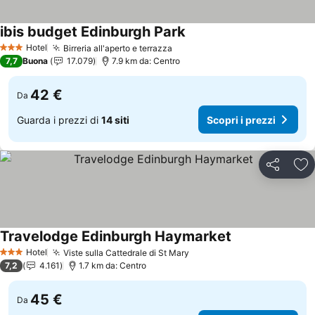
ibis budget Edinburgh Park
Scopri i prezzi
Hotel
Birreria all'aperto e terrazza
Scopri i prezzi
3 Stelle
7,7
Buona
17.079
7.9 km da: Centro
42 €
Da
Guarda i prezzi di
14 siti
Scopri i prezzi
Condividi
Agg
Travelodge Edinburgh Haymarket
Scopri i prezzi
Hotel
Viste sulla Cattedrale di St Mary
Scopri i prezzi
3 Stelle
7,2
4.161
1.7 km da: Centro
45 €
Da