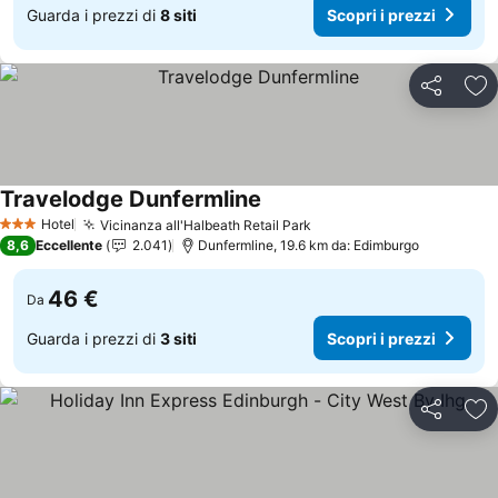
Guarda i prezzi di
8 siti
Scopri i prezzi
Condividi
Agg
Travelodge Dunfermline
Scopri i prezzi
Hotel
Vicinanza all'Halbeath Retail Park
Scopri i prezzi
3 Stelle
8,6
Eccellente
2.041
Dunfermline, 19.6 km da: Edimburgo
46 €
Da
Guarda i prezzi di
3 siti
Scopri i prezzi
Condividi
Agg