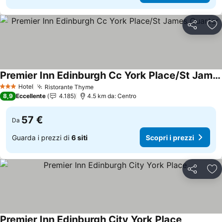
Condividi
Agg
Premier Inn Edinburgh Cc York Place/St James Quarter
Scopri i prezzi
Hotel
Ristorante Thyme
Scopri i prezzi
3 Stelle
8,9
Eccellente
4.185
4.5 km da: Centro
57 €
Da
Guarda i prezzi di
6 siti
Scopri i prezzi
Condividi
Agg
Premier Inn Edinburgh City York Place