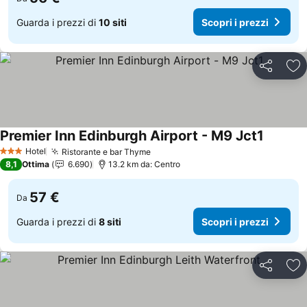
Guarda i prezzi di
10 siti
Scopri i prezzi
Condividi
Agg
Premier Inn Edinburgh Airport - M9 Jct1
Scopri i
Hotel
Ristorante e bar Thyme
Scopri i prezzi
3 Stelle
8,1
Ottima
6.690
13.2 km da: Centro
57 €
Da
Guarda i prezzi di
8 siti
Scopri i prezzi
Condividi
Agg