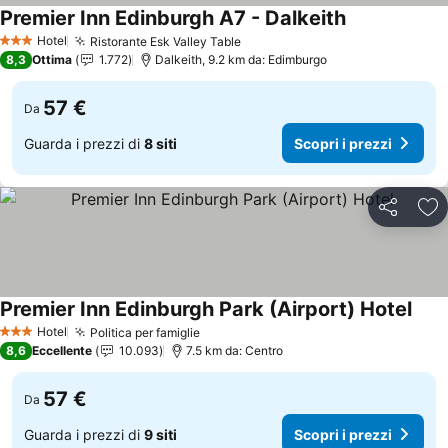
Premier Inn Edinburgh A7 - Dalkeith
Scopri i prezz
Hotel
Ristorante Esk Valley Table
Scopri i prezzi
3 Stelle
8,3
Ottima
1.772
Dalkeith, 9.2 km da: Edimburgo
57 €
Da
Guarda i prezzi di
8 siti
Scopri i prezzi
Condividi
Agg
Premier Inn Edinburgh Park (Airport) Hotel
Scopr
Hotel
Politica per famiglie
Scopri i prezzi
3 Stelle
8,6
Eccellente
10.093
7.5 km da: Centro
57 €
Da
Guarda i prezzi di
9 siti
Scopri i prezzi