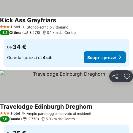
Kick Ass Greyfriars
Scopri i prezzi
Hotel
Storico edificio vittoriano
Scopri i prezzi
3 Stelle
8,1
Ottima
8.478
0.1 km da: Centro
34 €
Da
Guarda i prezzi di
4 siti
Scopri i prezzi
Condividi
Agg
Travelodge Edinburgh Dreghorn
Scopri i prezzi
Hotel
Ampio parcheggio riservato ai residenti
Scopri i prezzi
3 Stelle
7,8
Buona
2.770
5.9 km da: Centro