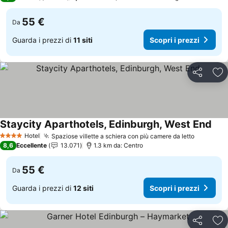
55 €
Da
Guarda i prezzi di
11 siti
Scopri i prezzi
Condividi
Agg
Staycity Aparthotels, Edinburgh, West End
Scop
Hotel
Spaziose villette a schiera con più camere da letto
Scopri i 
4 Stelle
8,6
Eccellente
13.071
1.3 km da: Centro
55 €
Da
Guarda i prezzi di
12 siti
Scopri i prezzi
Condividi
Agg