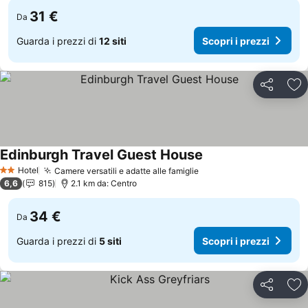
31 €
Da
Guarda i prezzi di
12 siti
Scopri i prezzi
Condividi
Agg
Edinburgh Travel Guest House
Scopri i prezzi
Hotel
Camere versatili e adatte alle famiglie
Scopri i prezzi
2 Stelle
6,6
815
2.1 km da: Centro
34 €
Da
Guarda i prezzi di
5 siti
Scopri i prezzi
Condividi
Agg