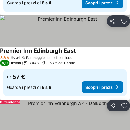
Guarda i prezzi di
8 siti
Scopri i prezzi
Condividi
Agg
Premier Inn Edinburgh East
Scopri i prezzi
Hotel
Parcheggio custodito in loco
Scopri i prezzi
3 Stelle
8,0
Ottima
3.448
3.5 km da: Centro
57 €
Da
Guarda i prezzi di
9 siti
Scopri i prezzi
Di tendenza
Condividi
Agg