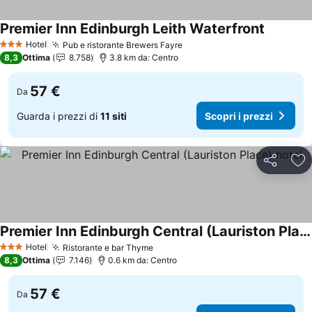
Premier Inn Edinburgh Leith Waterfront
Scopri i 
Hotel
Pub e ristorante Brewers Fayre
Scopri i prezzi
3 Stelle
8,3
Ottima
8.758
3.8 km da: Centro
57 €
Da
Guarda i prezzi di
11 siti
Scopri i prezzi
Condividi
Agg
Premier Inn Edinburgh Central (Lauriston Place) hotel
Scopri i prezzi
Hotel
Ristorante e bar Thyme
Scopri i prezzi
3 Stelle
8,3
Ottima
7.146
0.6 km da: Centro
57 €
Da