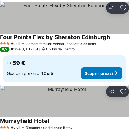
Condividi
Agg
Four Points Flex by Sheraton Edinburgh
Scopri i 
Hotel
Camere familiari versatili con letti a castello
Scopri i prezzi
3 Stelle
8,2
Ottima
12.151
0.9 km da: Centro
59 €
Da
Guarda i prezzi di
12 siti
Scopri i prezzi
Condividi
Agg
Murrayfield Hotel
Scopri i prezzi
Hotel
Ristorante tradizionale Bothy
Scopri i prezzi