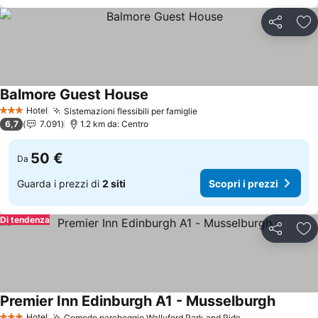
Condividi
Agg
Balmore Guest House
Scopri i prezzi
Hotel
Sistemazioni flessibili per famiglie
Scopri i prezzi
3 Stelle
6,7
7.091
1.2 km da: Centro
50 €
Da
Guarda i prezzi di
2 siti
Scopri i prezzi
Di tendenza
Condividi
Agg
Premier Inn Edinburgh A1 - Musselburgh
Scopri i
Hotel
Comodo parcheggio Wallyford Park and Ride