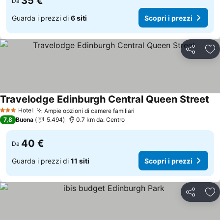
35 €
Da
Guarda i prezzi di
6 siti
Scopri i prezzi
Condividi
Agg
Travelodge Edinburgh Central Queen Street
Sco
Hotel
Ampie opzioni di camere familiari
Scopri i prezzi
3 Stelle
7,8
Buona
5.494
0.7 km da: Centro
40 €
Da
Guarda i prezzi di
11 siti
Scopri i prezzi
Condividi
Agg