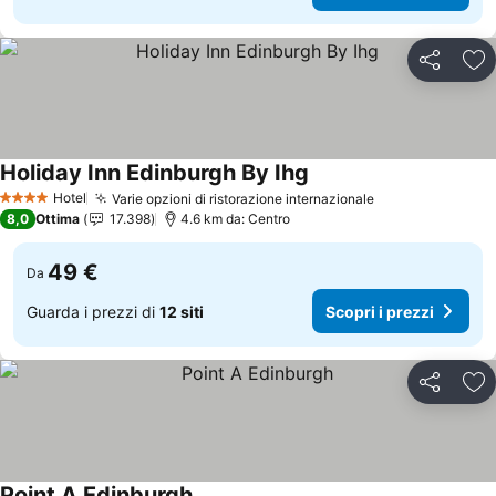
Condividi
Agg
Holiday Inn Edinburgh By Ihg
Scopri i prezzi
Hotel
Varie opzioni di ristorazione internazionale
Scopri i prezzi
4 Stelle
8,0
Ottima
17.398
4.6 km da: Centro
49 €
Da
Guarda i prezzi di
12 siti
Scopri i prezzi
Condividi
Agg
Point A Edinburgh