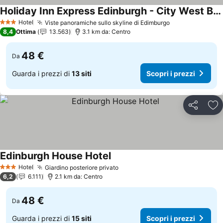
Holiday Inn Express Edinburgh - City West By Ihg
Scopri i prezzi
Hotel
Viste panoramiche sullo skyline di Edimburgo
Scopri i prezz
3 Stelle
8,4
Ottima
13.563
3.1 km da: Centro
48 €
Da
Guarda i prezzi di
13 siti
Scopri i prezzi
Condividi
Agg
Edinburgh House Hotel
Scopri i prezzi
Hotel
Giardino posteriore privato
Scopri i prezzi
3 Stelle
6,2
6.111
2.1 km da: Centro
48 €
Da
Guarda i prezzi di
15 siti
Scopri i prezzi