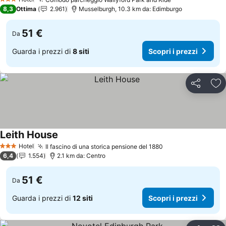
Scopri i prezzi
3 Stelle
8,3
Ottima
2.961
Musselburgh, 10.3 km da: Edimburgo
51 €
Da
Guarda i prezzi di
8 siti
Scopri i prezzi
Condividi
Agg
Leith House
Scopri i prezzi
Hotel
Il fascino di una storica pensione del 1880
Scopri i prezzi
3 Stelle
6,4
1.554
2.1 km da: Centro
51 €
Da
Guarda i prezzi di
12 siti
Scopri i prezzi