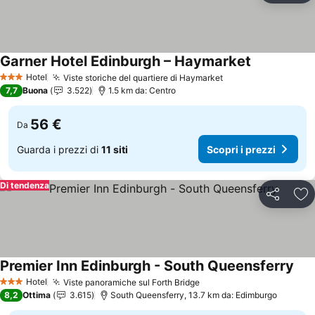
Garner Hotel Edinburgh – Haymarket
Scopri i pre
Hotel
Viste storiche del quartiere di Haymarket
Scopri i prezzi
3 Stelle
7,7
Buona
3.522
1.5 km da: Centro
56 €
Da
Guarda i prezzi di
11 siti
Scopri i prezzi
Di tendenza
Condividi
Agg
Premier Inn Edinburgh - South Queensferry
Scop
Hotel
Viste panoramiche sul Forth Bridge
Scopri i prezzi
3 Stelle
8,2
Ottima
3.615
South Queensferry, 13.7 km da: Edimburgo