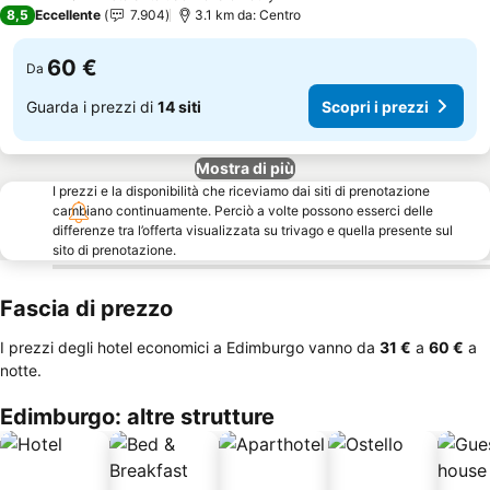
3 Stelle
8,5
Eccellente
7.904
3.1 km da: Centro
60 €
Da
Guarda i prezzi di
14 siti
Scopri i prezzi
Mostra di più
I prezzi e la disponibilità che riceviamo dai siti di prenotazione
cambiano continuamente. Perciò a volte possono esserci delle
differenze tra l’offerta visualizzata su trivago e quella presente sul
sito di prenotazione.
Fascia di prezzo
I prezzi degli hotel economici a Edimburgo vanno da
‎31 €
a
‎60 €
a
notte.
Edimburgo: altre strutture