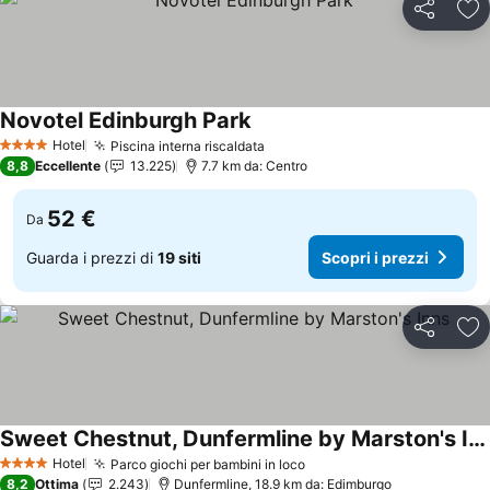
Condividi
Agg
Novotel Edinburgh Park
Scopri i prezzi
Hotel
Piscina interna riscaldata
Scopri i prezzi
4 Stelle
8,8
Eccellente
13.225
7.7 km da: Centro
52 €
Da
Guarda i prezzi di
19 siti
Scopri i prezzi
Condividi
Agg
Sweet Chestnut, Dunfermline by Marston's Inns
Scopri i prezzi
Hotel
Parco giochi per bambini in loco
Scopri i prezzi
4 Stelle
8,2
Ottima
2.243
Dunfermline, 18.9 km da: Edimburgo