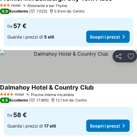
Scopri i pr
Hotel
Ristorante e bar Thyme
Scopri i prezzi
3 Stelle
9,0
Eccellente
7.022
0.9 km da: Centro
57 €
Da
Guarda i prezzi di
5 siti
Scopri i prezzi
Condividi
Agg
Dalmahoy Hotel & Country Club
Scopri i prezzi
Hotel
Piscina interna riscaldata
Scopri i prezzi
4 Stelle
8,5
Eccellente
17.865
12.1 km da: Centro
58 €
Da
Guarda i prezzi di
17 siti
Scopri i prezzi