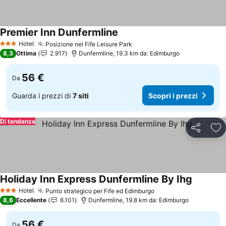
Premier Inn Dunfermline
Scopri i prezzi
Hotel
Posizione nel Fife Leisure Park
Scopri i prezzi
3 Stelle
8,3
Ottima
2.917
Dunfermline, 19.3 km da: Edimburgo
56 €
Da
Guarda i prezzi di
7 siti
Scopri i prezzi
Di tendenza
Condividi
Agg
Holiday Inn Express Dunfermline By Ihg
Scopri i 
Hotel
Punto strategico per Fife ed Edimburgo
Scopri i prezzi
3 Stelle
8,6
Eccellente
6.101
Dunfermline, 19.8 km da: Edimburgo
56 €
Da