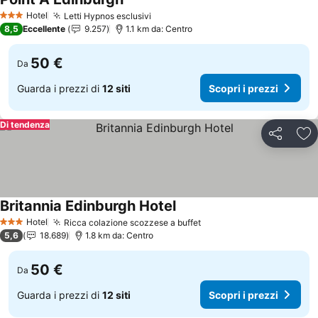
Scopri i prezzi
Hotel
Letti Hypnos esclusivi
Scopri i prezzi
3 Stelle
8,5
Eccellente
9.257
1.1 km da: Centro
50 €
Da
Guarda i prezzi di
12 siti
Scopri i prezzi
Di tendenza
Condividi
Agg
Britannia Edinburgh Hotel
Scopri i prezzi
Hotel
Ricca colazione scozzese a buffet
Scopri i prezzi
3 Stelle
5,6
18.689
1.8 km da: Centro
50 €
Da
Guarda i prezzi di
12 siti
Scopri i prezzi