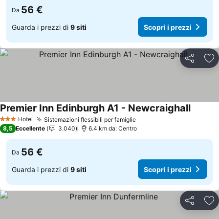
56 €
Da
Guarda i prezzi di
9 siti
Scopri i prezzi
Condividi
Agg
Premier Inn Edinburgh A1 - Newcraighall
Scopri i
Hotel
Sistemazioni flessibili per famiglie
Scopri i prezzi
3 Stelle
8,5
Eccellente
3.040
6.4 km da: Centro
56 €
Da
Guarda i prezzi di
9 siti
Scopri i prezzi
Condividi
Agg