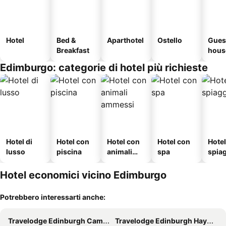
Hotel
Bed &
Aparthotel
Ostello
Gues
Breakfast
hous
Edimburgo: categorie di hotel più richieste
Hotel di
Hotel con
Hotel con
Hotel con
Hotel
lusso
piscina
animali
spa
spia
ammessi
Hotel economici vicino Edimburgo
Potrebbero interessarti anche:
Travelodge Edinburgh Cameron Toll
Travelodge Edinburgh Haymarket