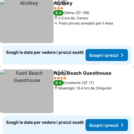
Atollkey
Condividi
Aggiungi ai preferiti
3 Stelle
8,4
Ottima
196
0.5 km da: Centro
Patio privato arredato per il relax
Scegli le date per vedere i prezzi esatti
Scopri i prezzi
Fushi Beach Guesthouse
Condividi
Aggiungi ai preferiti
4 Stelle
9,3
Eccellente
17
Maamigili, 16.4 km da: Dhigurah
Scegli le date per vedere i prezzi esatti
Scopri i prezzi