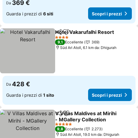
369 €
Da
Guarda i prezzi di
6 siti
Scopri i prezzi
Hotel Vakarufalhi Resort
Condividi
Aggiungi ai preferiti
4 Stelle
9,1
Eccellente
369
Süd Ari Atoll, 6.1 km da: Dhigurah
428 €
Da
Guarda i prezzi di
1 sito
Scopri i prezzi
V Villas Maldives at Mirihi
Condividi
Aggiungi ai preferiti
- MGallery Collection
5 Stelle
9,8
Eccellente
2.273
Süd Ari Atoll, 19.0 km da: Dhigurah