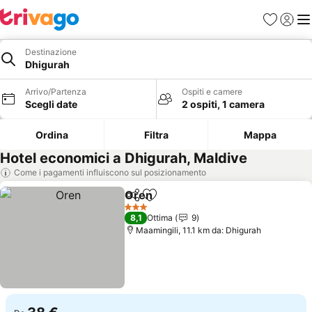
Preferiti
Accedi
Me
Destinazione
Dhigurah
Arrivo/Partenza
Ospiti e camere
Scegli date
2 ospiti, 1 camera
Ordina
Filtra
Mappa
Hotel economici a Dhigurah, Maldive
Come i pagamenti influiscono sul posizionamento
Oren
Condividi
Aggiungi ai preferiti
3 Stelle
8,1
Ottima
9
Maamingili, 11.1 km da: Dhigurah