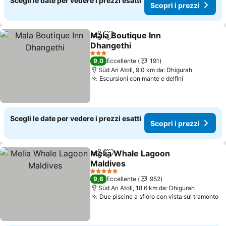
Scegli le date per vedere i prezzi esatti
Scopri i prezzi
Mala Boutique Inn
Condividi
Aggiungi ai preferiti
Dhangethi
3 Stelle
9,0
Eccellente
191
Süd Ari Atoll, 9.0 km da: Dhigurah
Escursioni con mante e delfini
Scegli le date per vedere i prezzi esatti
Scopri i prezzi
Melia Whale Lagoon
Condividi
Aggiungi ai preferiti
Maldives
5 Stelle
9,6
Eccellente
952
Süd Ari Atoll, 18.6 km da: Dhigurah
Due piscine a sfioro con vista sul tramonto