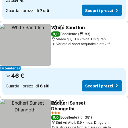
38 €
Da
Guarda i prezzi di
7 siti
Scopri i prezzi
White Sand Inn
Condividi
Aggiungi ai preferiti
9,0
Eccellente
83
Maamigili, 11.6 km da: Dhigurah
Varietà di sport acquatici e attività
Di tendenza
46 €
Da
Guarda i prezzi di
6 siti
Scopri i prezzi
Endheri Sunset
Condividi
Aggiungi ai preferiti
Dhangethi
3 Stelle
9,0
Eccellente
381
Süd Ari Atoll, 8.9 km da: Dhigurah
Ristorazione fronte mare con vista