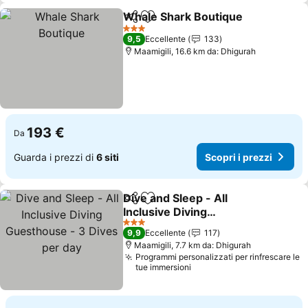
Whale Shark Boutique
Condividi
Aggiungi ai preferiti
3 Stelle
9,5
Eccellente
133
Maamigili, 16.6 km da: Dhigurah
193 €
Da
Guarda i prezzi di
6 siti
Scopri i prezzi
Dive and Sleep - All
Condividi
Aggiungi ai preferiti
Inclusive Diving
Guesthouse - 3 Dives per
3 Stelle
9,9
Eccellente
117
day
Maamigili, 7.7 km da: Dhigurah
Programmi personalizzati per rinfrescare le
tue immersioni