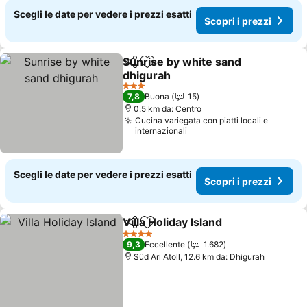
Scegli le date per vedere i prezzi esatti
Scopri i prezzi
Sunrise by white sand
Condividi
Aggiungi ai preferiti
dhigurah
3 Stelle
7,8
Buona
15
0.5 km da: Centro
Cucina variegata con piatti locali e
internazionali
Scegli le date per vedere i prezzi esatti
Scopri i prezzi
Villa Holiday Island
Condividi
Aggiungi ai preferiti
4 Stelle
9,3
Eccellente
1.682
Süd Ari Atoll, 12.6 km da: Dhigurah