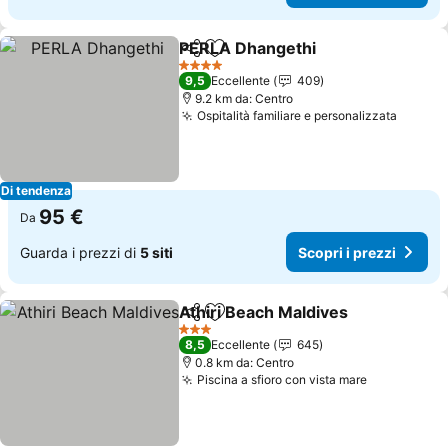
PERLA Dhangethi
Condividi
Aggiungi ai preferiti
4 Stelle
9,5
Eccellente
409
9.2 km da: Centro
Ospitalità familiare e personalizzata
Di tendenza
95 €
Da
Guarda i prezzi di
5 siti
Scopri i prezzi
Athiri Beach Maldives
Condividi
Aggiungi ai preferiti
3 Stelle
8,5
Eccellente
645
0.8 km da: Centro
Piscina a sfioro con vista mare