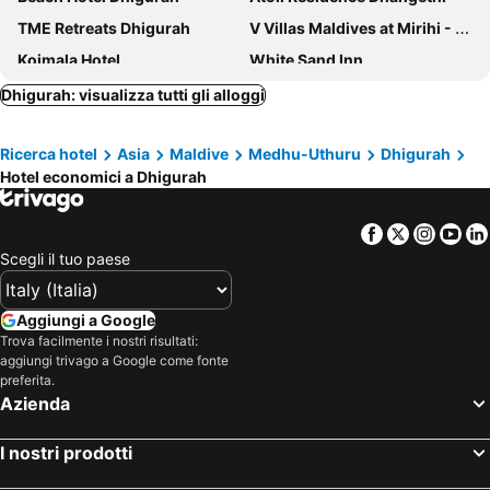
TME Retreats Dhigurah
V Villas Maldives at Mirihi - MGallery Collection
Koimala Hotel
White Sand Inn
Endheri Sunset Dhangethi
Athiri Beach Maldives
Dhigurah: visualizza tutti gli alloggi
Dhigurah Tourist Hotel
Whaleshark Beach
Ricerca hotel
Asia
Maldive
Medhu-Uthuru
Dhigurah
White Tern Maldives
Atollkey
Hotel economici a Dhigurah
Sands Grand Hotel
Dive and Sleep - All Inclusive Diving Guesthouse - 3 Dives per day
Lonuhiri at Dhigurah
Sun Beach Dhigurah
Facebook
Twitter
Insta
Yo
Oasis Dhigurah
Maaniya Palace
Scegli il tuo paese
Horizon Dhigurah
Aqua Luna Dhangethi
Azul Retreat
Sunrise by white sand dhigurah
Aggiungi a Google
Trova facilmente i nostri risultati:
Dhiguveli Breeze
Ariston Dhangethi Inn
aggiungi trivago a Google come fonte
Oi Beach
Whale Shark Boutique
preferita.
Azienda
South Ari Dive Center
Hotel Vakarufalhi Resort
LOFT Maldives
Daisy Cottage Dhangethi
I nostri prodotti
Ranveli Dhigurah
Sunwave Dhigurah