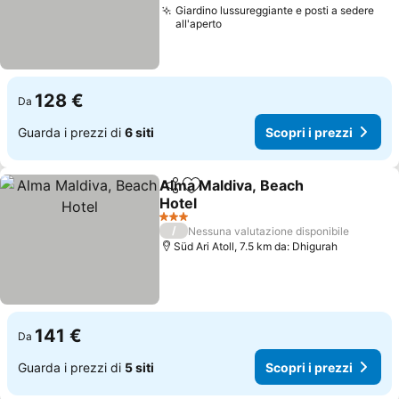
Giardino lussureggiante e posti a sedere
all'aperto
128 €
Da
Guarda i prezzi di
6 siti
Scopri i prezzi
Alma Maldiva, Beach
Condividi
Aggiungi ai preferiti
Hotel
3 Stelle
/
Nessuna valutazione disponibile
Süd Ari Atoll, 7.5 km da: Dhigurah
141 €
Da
Guarda i prezzi di
5 siti
Scopri i prezzi