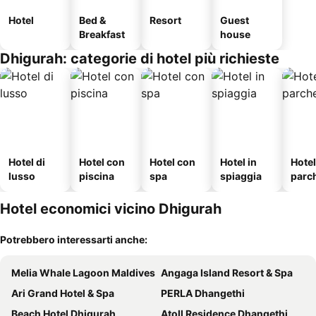
Hotel
Bed &
Resort
Guest
Breakfast
house
Dhigurah: categorie di hotel più richieste
Hotel di
Hotel con
Hotel con
Hotel in
Hote
lusso
piscina
spa
spiaggia
parc
o
Hotel economici vicino Dhigurah
Potrebbero interessarti anche:
Melia Whale Lagoon Maldives
Angaga Island Resort & Spa
Ari Grand Hotel & Spa
PERLA Dhangethi
Beach Hotel Dhigurah
Atoll Residence Dhangethi