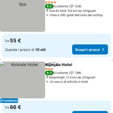
Condividi
Aggiungi ai preferiti
4 Stelle
9,2
Eccellente
326
Süd Ari Atoll, 8.9 km da: Dhigurah
Vista a 360 gradi dell'isola dal rooftop
55 €
Da
Guarda i prezzi di
10 siti
Scopri i prezzi
Koimala Hotel
Condividi
Aggiungi ai preferiti
3 Stelle
9,3
Eccellente
798
Maamingili, 11.4 km da: Dhigurah
Un sacco di attività in hotel
Di tendenza
66 €
Da