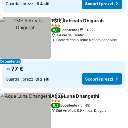
Guarda i prezzi di
4 siti
Scopri i prezzi
TME Retreats Dhigurah
Condividi
Aggiungi ai preferiti
3 Stelle
8,9
Eccellente
1.022
0.4 km da: Centro
Camere con piscine a sfioro condivise
Di tendenza
77 €
Da
Guarda i prezzi di
2 siti
Scopri i prezzi
Aqua Luna Dhangethi
Condividi
Aggiungi ai preferiti
3 Stelle
9,3
Eccellente
49
Süd Ari Atoll, 8.9 km da: Dhigurah