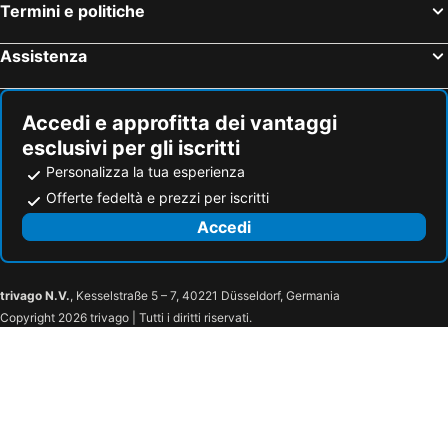
Termini e politiche
Dhonfalhu Dhigurah
Alma Maldiva, Beach Hotel
Maaniya Residence
Randheli Inn
Assistenza
Villa Haven
Fushi Beach Guesthouse
Accedi e approfitta dei vantaggi
esclusivi per gli iscritti
Personalizza la tua esperienza
Offerte fedeltà e prezzi per iscritti
Accedi
trivago N.V.
, Kesselstraße 5 – 7, 40221 Düsseldorf, Germania
Copyright 2026 trivago | Tutti i diritti riservati.