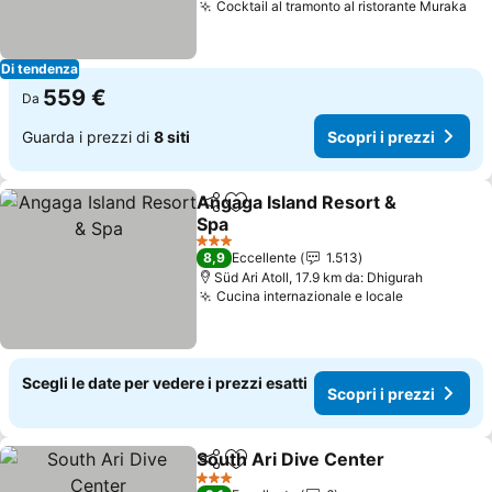
Cocktail al tramonto al ristorante Muraka
Di tendenza
559 €
Da
Guarda i prezzi di
8 siti
Scopri i prezzi
Angaga Island Resort &
Condividi
Aggiungi ai preferiti
Spa
3 Stelle
8,9
Eccellente
1.513
Süd Ari Atoll, 17.9 km da: Dhigurah
Cucina internazionale e locale
Scegli le date per vedere i prezzi esatti
Scopri i prezzi
South Ari Dive Center
Condividi
Aggiungi ai preferiti
3 Stelle