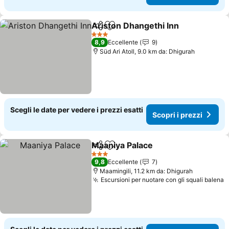
Ariston Dhangethi Inn
Condividi
Aggiungi ai preferiti
3 Stelle
8,9
Eccellente
9
Süd Ari Atoll, 9.0 km da: Dhigurah
Scegli le date per vedere i prezzi esatti
Scopri i prezzi
Maaniya Palace
Condividi
Aggiungi ai preferiti
3 Stelle
9,8
Eccellente
7
Maamingili, 11.2 km da: Dhigurah
Escursioni per nuotare con gli squali balena