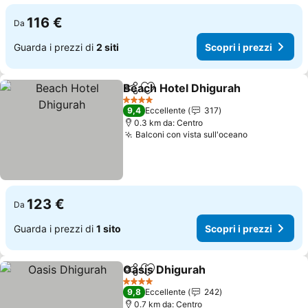
116 €
Da
Guarda i prezzi di
2 siti
Scopri i prezzi
Beach Hotel Dhigurah
Condividi
Aggiungi ai preferiti
4 Stelle
9,4
Eccellente
317
0.3 km da: Centro
Balconi con vista sull'oceano
123 €
Da
Guarda i prezzi di
1 sito
Scopri i prezzi
Oasis Dhigurah
Condividi
Aggiungi ai preferiti
4 Stelle
9,8
Eccellente
242
0.7 km da: Centro