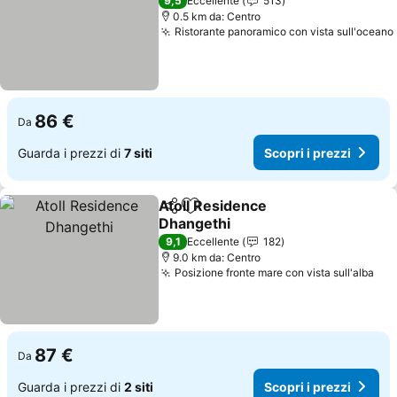
9,5
Eccellente
513
0.5 km da: Centro
Ristorante panoramico con vista sull'oceano
86 €
Da
Guarda i prezzi di
7 siti
Scopri i prezzi
Atoll Residence
Condividi
Aggiungi ai preferiti
Dhangethi
9,1
Eccellente
182
9.0 km da: Centro
Posizione fronte mare con vista sull'alba
87 €
Da
Guarda i prezzi di
2 siti
Scopri i prezzi