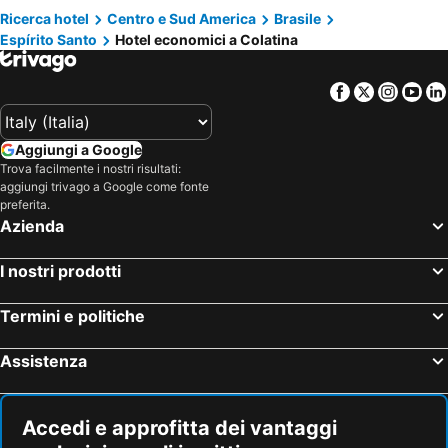
Ricerca hotel
Centro e Sud America
Brasile
Espírito Santo
Hotel economici a Colatina
Facebook
Twitter
Insta
Yo
Aggiungi a Google
Trova facilmente i nostri risultati:
aggiungi trivago a Google come fonte
preferita.
Azienda
I nostri prodotti
Termini e politiche
Assistenza
Accedi e approfitta dei vantaggi