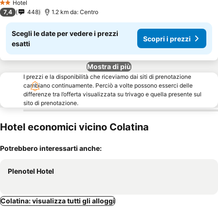
Hotel
2 Stelle
7,4
448
1.2 km da: Centro
Scegli le date per vedere i prezzi
Scopri i prezzi
esatti
Mostra di più
I prezzi e la disponibilità che riceviamo dai siti di prenotazione
cambiano continuamente. Perciò a volte possono esserci delle
differenze tra l’offerta visualizzata su trivago e quella presente sul
sito di prenotazione.
Hotel economici vicino Colatina
Potrebbero interessarti anche:
Plenotel Hotel
Colatina: visualizza tutti gli alloggi