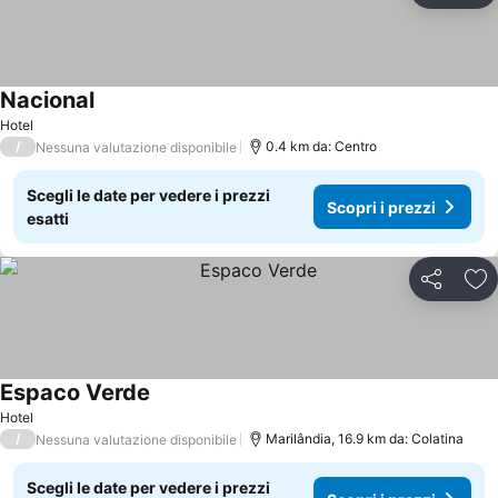
Nacional
Hotel
/
0.4 km da: Centro
Nessuna valutazione disponibile
Scegli le date per vedere i prezzi
Scopri i prezzi
esatti
Condividi
Agg
Espaco Verde
Hotel
/
Marilândia, 16.9 km da: Colatina
Nessuna valutazione disponibile
Scegli le date per vedere i prezzi