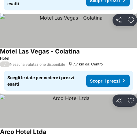
Scopri i prezzi
esatti
Condividi
Agg
Motel Las Vegas - Colatina
Hotel
/
7.7 km da: Centro
Nessuna valutazione disponibile
Scegli le date per vedere i prezzi
Scopri i prezzi
esatti
Condividi
Agg
Arco Hotel Ltda