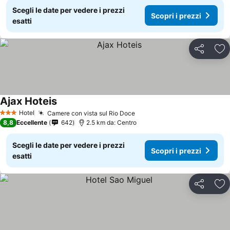
Scegli le date per vedere i prezzi
Scopri i prezzi
esatti
Condividi
Agg
Ajax Hoteis
Hotel
Camere con vista sul Rio Doce
3 Stelle
8,8
Eccellente
642
2.5 km da: Centro
Scegli le date per vedere i prezzi
Scopri i prezzi
esatti
Condividi
Agg