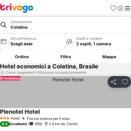
Preferiti
Accedi
Me
Destinazione
Colatina
Arrivo/Partenza
Ospiti e camere
Scegli date
2 ospiti, 1 camera
Ordina
Filtra
Mappa
Hotel economici a Colatina, Brasile
Come i pagamenti influiscono sul posizionamento
Di tendenza
Condividi
Agg
Plenotel Hotel
Hotel
Piscina esterna per il relax
3 Stelle
8,5
Eccellente
999
0.9 km da: Centro