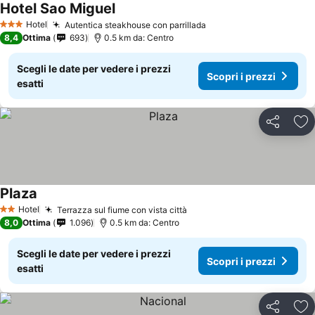
Hotel Sao Miguel
Hotel
Autentica steakhouse con parrillada
3 Stelle
8,4
Ottima
693
0.5 km da: Centro
Scegli le date per vedere i prezzi
Scopri i prezzi
esatti
Condividi
Agg
Plaza
Hotel
Terrazza sul fiume con vista città
2 Stelle
8,0
Ottima
1.096
0.5 km da: Centro
Scegli le date per vedere i prezzi
Scopri i prezzi
esatti
Condividi
Agg