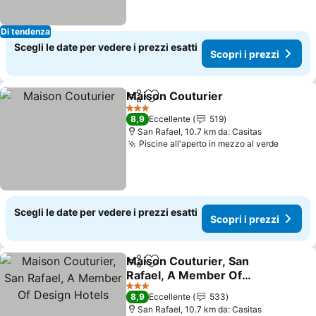
Di tendenza
Scegli le date per vedere i prezzi esatti
Scopri i prezzi
Maison Couturier
Condividi
Aggiungi ai preferiti
Scopri i 
3 Stelle
8,9
Eccellente
519
San Rafael, 10.7 km da: Casitas
Piscine all'aperto in mezzo al verde
Scopri 
Scegli le date per vedere i prezzi esatti
Scopri i prezzi
Maison Couturier, San
Condividi
Aggiungi ai preferiti
Rafael, A Member Of
Design Hotels
Scopri i prezzi
3 Stelle
8,9
Eccellente
533
San Rafael, 10.7 km da: Casitas