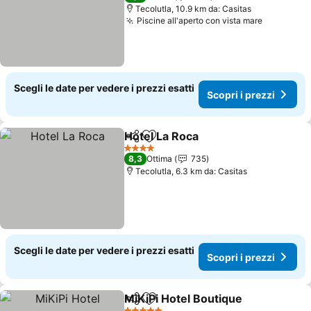
Tecolutla, 10.9 km da: Casitas
Piscine all'aperto con vista mare
Scopri i 
Scegli le date per vedere i prezzi esatti
Scopri i prezzi
Hotel La Roca
Condividi
Aggiungi ai preferiti
Scopri i prez
4 Stelle
8,3
Ottima
735
Tecolutla, 6.3 km da: Casitas
Scegli le date per vedere i prezzi esatti
Scopri i prezzi
MiKiPi Hotel Boutique
Condividi
Aggiungi ai preferiti
Scop