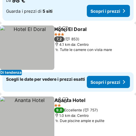
98 €
Da
Guarda i prezzi di
5 siti
Scopri i prezzi
Hotel El Doral
Condividi
Aggiungi ai preferiti
Scopri i prez
3 Stelle
7,2
853
4.1 km da: Centro
Tutte le camere con vista mare
Scopri i p
Di tendenza
Scegli le date per vedere i prezzi esatti
Scopri i prezzi
Ananta Hotel
Condividi
Aggiungi ai preferiti
Scopri i prezz
2 Stelle
9,0
Eccellente
757
1.0 km da: Centro
Due piscine ampie e pulite
Scopri i prezz