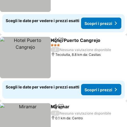
Scegli le date per vedere i prezzi esatti
Scopri i prezzi
Hotel Puerto Cangrejo
Condividi
Aggiungi ai preferiti
Scop
3 Stelle
/
Nessuna valutazione disponibile
Tecolutla, 8.8 km da: Casitas
Scegli le date per vedere i prezzi esatti
Scopri i prezzi
Miramar
Condividi
Aggiungi ai preferiti
Scopri i prezzi
/
Nessuna valutazione disponibile
0.1 km da: Centro