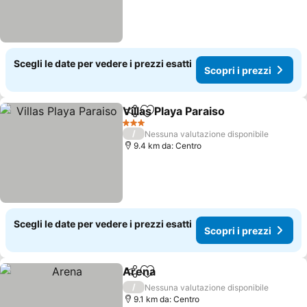
Scegli le date per vedere i prezzi esatti
Scopri i prezzi
Villas Playa Paraiso
Condividi
Aggiungi ai preferiti
Scopri 
3 Stelle
/
Nessuna valutazione disponibile
9.4 km da: Centro
Scegli le date per vedere i prezzi esatti
Scopri i prezzi
Arena
Condividi
Aggiungi ai preferiti
Scopri i prezzi
/
Nessuna valutazione disponibile
9.1 km da: Centro