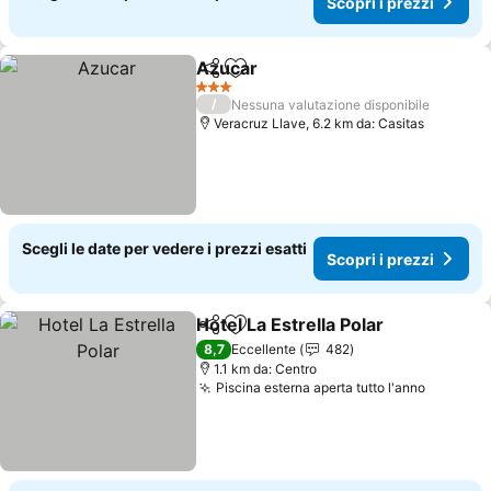
Scopri i prezzi
Azucar
Condividi
Aggiungi ai preferiti
Scopri i prezzi
3 Stelle
/
Nessuna valutazione disponibile
Veracruz Llave, 6.2 km da: Casitas
Scegli le date per vedere i prezzi esatti
Scopri i prezzi
Hotel La Estrella Polar
Condividi
Aggiungi ai preferiti
Scop
8,7
Eccellente
482
1.1 km da: Centro
Piscina esterna aperta tutto l'anno
Scopri i