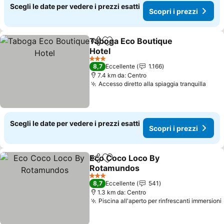
Scegli le date per vedere i prezzi esatti
Scopri i prezzi
Taboga Eco Boutique
Condividi
Aggiungi ai preferiti
Hotel
Scopri i prezzi
3 Stelle
8,7
Eccellente
1.166
7.4 km da: Centro
Accesso diretto alla spiaggia tranquilla
Scopr
Scegli le date per vedere i prezzi esatti
Scopri i prezzi
Eco Coco Loco By
Condividi
Aggiungi ai preferiti
Rotamundos
Scopri i prezzi
3 Stelle
8,7
Eccellente
541
1.3 km da: Centro
Piscina all'aperto per rinfrescanti immersioni