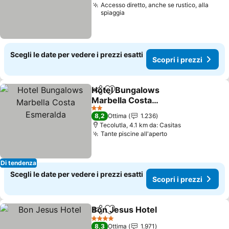
Accesso diretto, anche se rustico, alla
spiaggia
Scegli le date per vedere i prezzi esatti
Scopri i prezzi
Hotel Bungalows
Condividi
Aggiungi ai preferiti
Marbella Costa
Esmeralda
Scopri i prezzi
2 Stelle
8,2
Ottima
1.236
Tecolutla, 4.1 km da: Casitas
Tante piscine all'aperto
Scopri i prezzi
Di tendenza
Scegli le date per vedere i prezzi esatti
Scopri i prezzi
Bon Jesus Hotel
Condividi
Aggiungi ai preferiti
Scopri i p
4 Stelle
8,3
Ottima
1.971