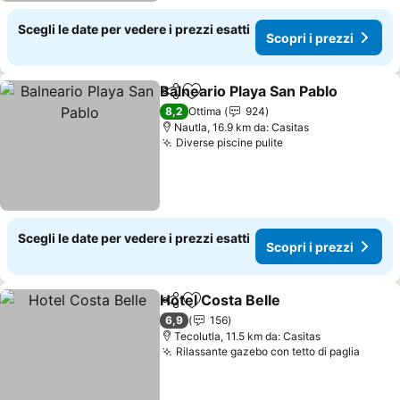
Scegli le date per vedere i prezzi esatti
Scopri i prezzi
Balneario Playa San Pablo
Condividi
Aggiungi ai preferiti
8,2
Ottima
924
Nautla, 16.9 km da: Casitas
Diverse piscine pulite
Scopri i prezzi
Scegli le date per vedere i prezzi esatti
Scopri i prezzi
Hotel Costa Belle
Condividi
Aggiungi ai preferiti
Scopri i 
6,9
156
Tecolutla, 11.5 km da: Casitas
Rilassante gazebo con tetto di paglia
Scopri