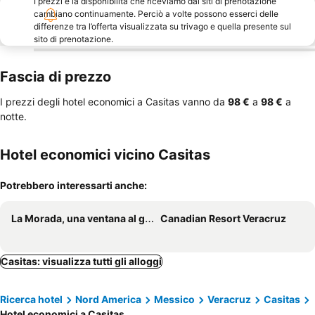
I prezzi e la disponibilità che riceviamo dai siti di prenotazione
cambiano continuamente. Perciò a volte possono esserci delle
differenze tra l’offerta visualizzata su trivago e quella presente sul
sito di prenotazione.
Fascia di prezzo
I prezzi degli hotel economici a Casitas vanno da
‎98 €
a
‎98 €
a
notte.
Hotel economici vicino Casitas
Potrebbero interessarti anche:
La Morada, una ventana al golfo - Hotel boutique
Canadian Resort Veracruz
Casitas: visualizza tutti gli alloggi
Ricerca hotel
Nord America
Messico
Veracruz
Casitas
Hotel economici a Casitas