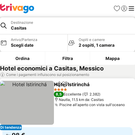
Preferiti
Accedi
Me
Destinazione
Casitas
Arrivo/Partenza
Ospiti e camere
Scegli date
2 ospiti, 1 camera
Ordina
Filtra
Mappa
Hotel economici a Casitas, Messico
Come i pagamenti influiscono sul posizionamento
Hotel Istirinchá
Condividi
Aggiungi ai preferiti
Scopri i pr
4 Stelle
8,5
Eccellente
2.382
Nautla, 11.5 km da: Casitas
Piscine all'aperto con vista sull'oceano
Scop
Di tendenza