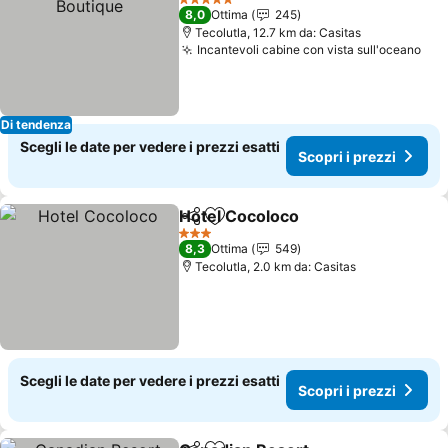
5 Stelle
8,0
Ottima
245
Tecolutla, 12.7 km da: Casitas
Incantevoli cabine con vista sull'oceano
Sco
Di tendenza
Scegli le date per vedere i prezzi esatti
Scopri i prezzi
Hotel Cocoloco
Condividi
Aggiungi ai preferiti
Scopri i pr
3 Stelle
8,3
Ottima
549
Tecolutla, 2.0 km da: Casitas
Scegli le date per vedere i prezzi esatti
Scopri i prezzi