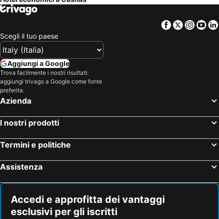
Facebook
Twitter
Insta
Yo
Scegli il tuo paese
Aggiungi a Google
Trova facilmente i nostri risultati:
aggiungi trivago a Google come fonte
preferita.
Azienda
I nostri prodotti
Termini e politiche
Assistenza
Accedi e approfitta dei vantaggi
esclusivi per gli iscritti