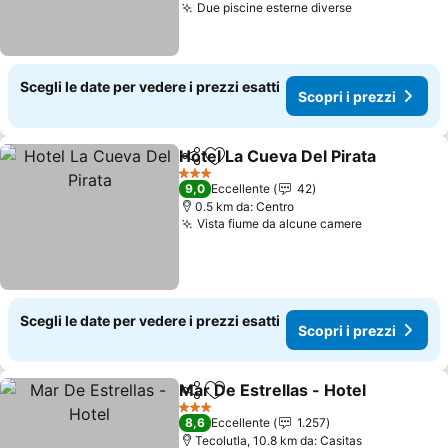
Due piscine esterne diverse
Scopri i prez
Scegli le date per vedere i prezzi esatti
Scopri i prezzi
Hotel La Cueva Del Pirata
Condividi
Aggiungi ai preferiti
S
3 Stelle
9,0
Eccellente
42
0.5 km da: Centro
Vista fiume da alcune camere
Scopri i pr
Scegli le date per vedere i prezzi esatti
Scopri i prezzi
Mar De Estrellas - Hotel
Condividi
Aggiungi ai preferiti
Sc
3 Stelle
8,6
Eccellente
1.257
Tecolutla, 10.8 km da: Casitas