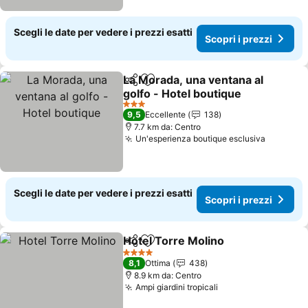
Scegli le date per vedere i prezzi esatti
Scopri i prezzi
La Morada, una ventana al
Condividi
Aggiungi ai preferiti
golfo - Hotel boutique
Scopri i prezzi
3 Stelle
9,5
Eccellente
138
7.7 km da: Centro
Un'esperienza boutique esclusiva
Scopri i
Scegli le date per vedere i prezzi esatti
Scopri i prezzi
Hotel Torre Molino
Condividi
Aggiungi ai preferiti
Scopri i
4 Stelle
8,1
Ottima
438
8.9 km da: Centro
Ampi giardini tropicali
Scopri i prezzi