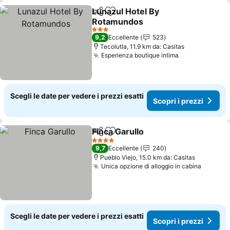
Lunazul Hotel By
Condividi
Aggiungi ai preferiti
Rotamundos
Scopri i prezzi
3 Stelle
9,2
Eccellente
523
Tecolutla, 11.9 km da: Casitas
Esperienza boutique intima
Scopri i prez
Scegli le date per vedere i prezzi esatti
Scopri i prezzi
Finca Garullo
Condividi
Aggiungi ai preferiti
Scopri i prezz
4 Stelle
9,7
Eccellente
240
Pueblo Viejo, 15.0 km da: Casitas
Unica opzione di alloggio in cabina
Scopri 
Scegli le date per vedere i prezzi esatti
Scopri i prezzi