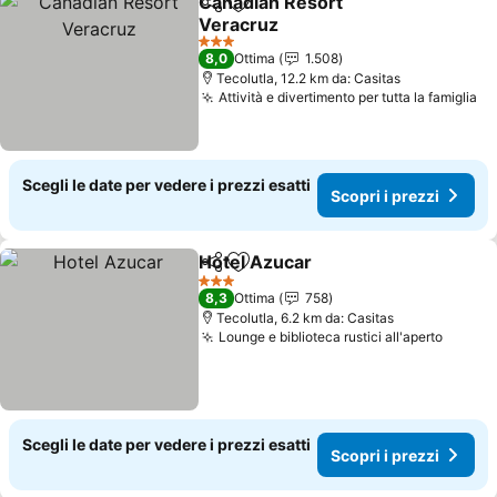
Canadian Resort
Condividi
Aggiungi ai preferiti
Veracruz
Scopri i prezzi
3 Stelle
8,0
Ottima
1.508
Tecolutla, 12.2 km da: Casitas
Attività e divertimento per tutta la famiglia
Sc
Scegli le date per vedere i prezzi esatti
Scopri i prezzi
Hotel Azucar
Condividi
Aggiungi ai preferiti
Scopri i prezz
3 Stelle
8,3
Ottima
758
Tecolutla, 6.2 km da: Casitas
Lounge e biblioteca rustici all'aperto
Scopri
Scegli le date per vedere i prezzi esatti
Scopri i prezzi