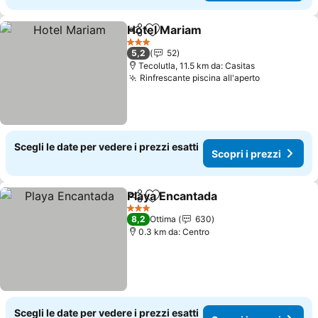
Hotel Mariam
Condividi
Aggiungi ai preferiti
Scopri i prez
3 Stelle
5,2
52
Tecolutla, 11.5 km da: Casitas
Rinfrescante piscina all'aperto
Scopri i pr
Scegli le date per vedere i prezzi esatti
Scopri i prezzi
Playa Encantada
Condividi
Aggiungi ai preferiti
Scopri i p
3 Stelle
8,2
Ottima
630
0.3 km da: Centro
Scegli le date per vedere i prezzi esatti