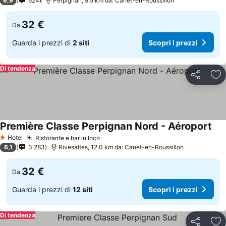
6,9
624
Perpignan, 9.5 km da: Canet-en-Roussillon
32 €
Da
Guarda i prezzi di
2 siti
Scopri i prezzi
Di tendenza
Condividi
Agg
Première Classe Perpignan Nord - Aéroport
Hotel
Ristorante e bar in loco
1 Stelle
6,1
3.283
Rivesaltes, 12.0 km da: Canet-en-Roussillon
32 €
Da
Guarda i prezzi di
12 siti
Scopri i prezzi
Di tendenza