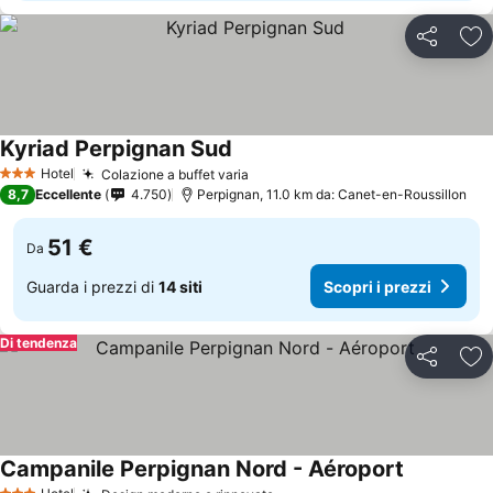
Condividi
Agg
Kyriad Perpignan Sud
Hotel
Colazione a buffet varia
3 Stelle
8,7
Eccellente
4.750
Perpignan, 11.0 km da: Canet-en-Roussillon
51 €
Da
Guarda i prezzi di
14 siti
Scopri i prezzi
Di tendenza
Condividi
Agg
Campanile Perpignan Nord - Aéroport