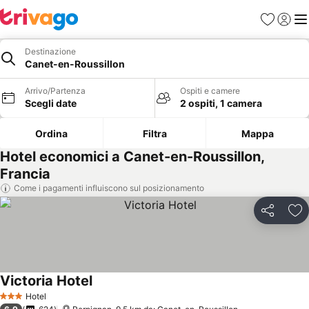
Preferiti
Accedi
Me
Destinazione
Canet-en-Roussillon
Arrivo/Partenza
Ospiti e camere
Scegli date
2 ospiti, 1 camera
Ordina
Filtra
Mappa
Hotel economici a Canet-en-Roussillon,
Francia
Come i pagamenti influiscono sul posizionamento
Condividi
Agg
Victoria Hotel
Hotel
3 Stelle