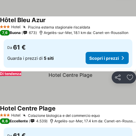
Hôtel Bleu Azur
Hotel
Piscina esterna stagionale riscaldata
3 Stelle
7,6
Buona
673
Argelès-sur-Mer, 18.1 km da: Canet-en-Roussillon
61 €
Da
Guarda i prezzi di
5 siti
Scopri i prezzi
Di tendenza
Condividi
Agg
Hotel Centre Plage
Hotel
Colazione biologica e del commercio equo
3 Stelle
8,6
Eccellente
4.539
Argelès-sur-Mer, 17.4 km da: Canet-en-Roussillon
61 €
Da