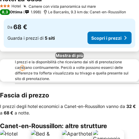
Hotel
Camere con vista panoramica sul mare
3 Stelle
8,3
Ottima
1.998
Le Barcarès, 9.3 km da: Canet-en-Roussillon
68 €
Da
Guarda i prezzi di
5 siti
Scopri i prezzi
Mostra di più
I prezzi e la disponibilità che riceviamo dai siti di prenotazione
cambiano continuamente. Perciò a volte possono esserci delle
differenze tra l’offerta visualizzata su trivago e quella presente sul
sito di prenotazione.
Fascia di prezzo
I prezzi degli hotel economici a Canet-en-Roussillon vanno da
‎32 €
a
‎68 €
a notte.
Canet-en-Roussillon: altre strutture