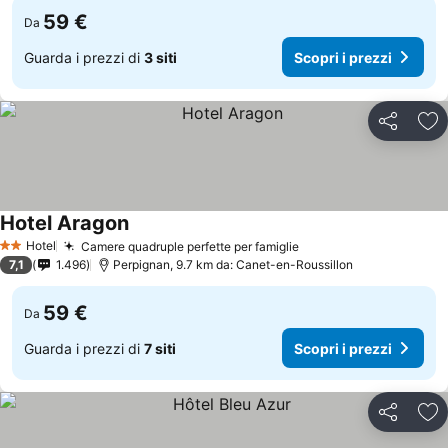
59 €
Da
Guarda i prezzi di
3 siti
Scopri i prezzi
Condividi
Agg
Hotel Aragon
Hotel
Camere quadruple perfette per famiglie
2 Stelle
7,1
1.496
Perpignan, 9.7 km da: Canet-en-Roussillon
59 €
Da
Guarda i prezzi di
7 siti
Scopri i prezzi
Condividi
Agg