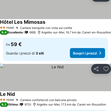
Hôtel Les Mimosas
Hotel
Camere tranquille con vista sul cortile
2 Stelle
9,4
Eccellente
668
Argelès-sur-Mer, 16.7 km da: Canet-en-Roussillon
59 €
Da
Guarda i prezzi di
3 siti
Scopri i prezzi
Condividi
Agg
Le Nid
Hotel
Camere confortevoli con balcone privato
2 Stelle
8,2
Ottima
970
Argelès-sur-Mer, 17.5 km da: Canet-en-Roussillon