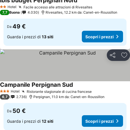
ibis budget Perpignan Nord
Hotel
Facile accesso alle attrazioni di Rivesaltes
2 Stelle
7,7
Buona
4.030
Rivesaltes, 12.2 km da: Canet-en-Roussillon
49 €
Da
Guarda i prezzi di
13 siti
Scopri i prezzi
Condividi
Agg
Campanile Perpignan Sud
Hotel
Ristorante stagionale di cucina francese
3 Stelle
6,7
2.736
Perpignan, 11.0 km da: Canet-en-Roussillon
50 €
Da
Guarda i prezzi di
12 siti
Scopri i prezzi