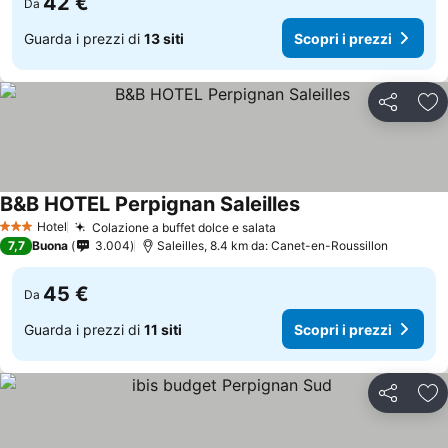
42 €
Da
Guarda i prezzi di
13 siti
Scopri i prezzi
Condividi
Agg
B&B HOTEL Perpignan Saleilles
Hotel
Colazione a buffet dolce e salata
3 Stelle
7,7
Buona
3.004
Saleilles, 8.4 km da: Canet-en-Roussillon
45 €
Da
Guarda i prezzi di
11 siti
Scopri i prezzi
Condividi
Agg