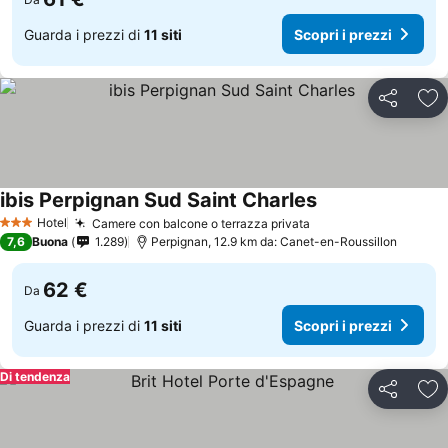
Guarda i prezzi di
11 siti
Scopri i prezzi
Condividi
Agg
ibis Perpignan Sud Saint Charles
Hotel
Camere con balcone o terrazza privata
3 Stelle
7,6
Buona
1.289
Perpignan, 12.9 km da: Canet-en-Roussillon
62 €
Da
Guarda i prezzi di
11 siti
Scopri i prezzi
Di tendenza
Condividi
Agg