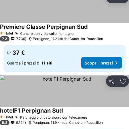
Condividi
Agg
Premiere Classe Perpignan Sud
Hotel
Camere con vista sulle montagne
1 Stelle
7,2
7.739
Perpignan, 11.2 km da: Canet-en-Roussillon
37 €
Da
Guarda i prezzi di
11 siti
Scopri i prezzi
Condividi
Agg
hotelF1 Perpignan Sud
Hotel
Parcheggio privato sicuro con telecamere
1 Stelle
6,2
5.154
Perpignan, 11.9 km da: Canet-en-Roussillon