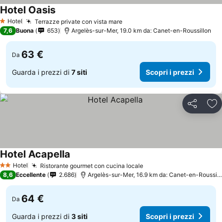
Hotel Oasis
Hotel
Terrazze private con vista mare
1 Stelle
7,6
Buona
653
Argelès-sur-Mer, 19.0 km da: Canet-en-Roussillon
63 €
Da
Guarda i prezzi di
7 siti
Scopri i prezzi
Condividi
Agg
Hotel Acapella
Hotel
Ristorante gourmet con cucina locale
2 Stelle
8,6
Eccellente
2.686
Argelès-sur-Mer, 16.9 km da: Canet-en-Roussillon
64 €
Da
Guarda i prezzi di
3 siti
Scopri i prezzi