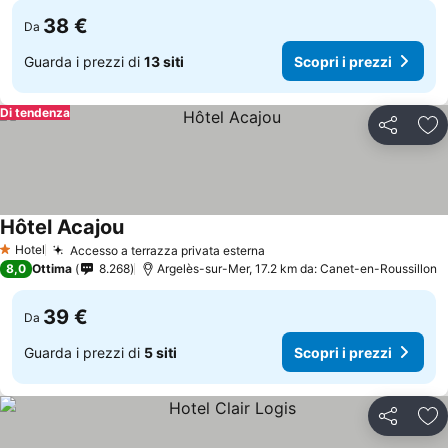
38 €
Da
Guarda i prezzi di
13 siti
Scopri i prezzi
Di tendenza
Condividi
Agg
Hôtel Acajou
Hotel
Accesso a terrazza privata esterna
1 Stelle
8,0
Ottima
8.268
Argelès-sur-Mer, 17.2 km da: Canet-en-Roussillon
39 €
Da
Guarda i prezzi di
5 siti
Scopri i prezzi
Condividi
Agg