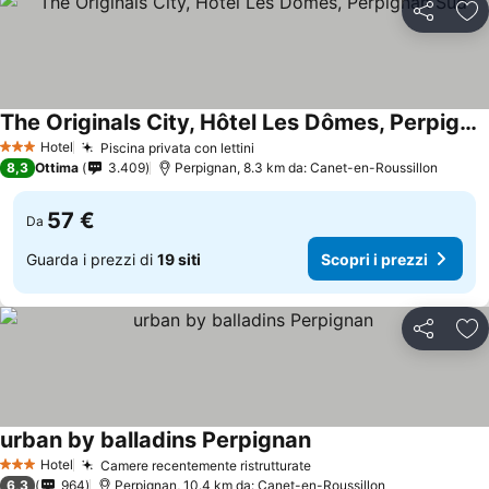
Condividi
Agg
The Originals City, Hôtel Les Dômes, Perpignan Sud
Hotel
Piscina privata con lettini
3 Stelle
8,3
Ottima
3.409
Perpignan, 8.3 km da: Canet-en-Roussillon
57 €
Da
Guarda i prezzi di
19 siti
Scopri i prezzi
Condividi
Agg
urban by balladins Perpignan
Hotel
Camere recentemente ristrutturate
3 Stelle
6,3
964
Perpignan, 10.4 km da: Canet-en-Roussillon