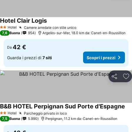
Hotel Clair Logis
Hotel
Camere arredate con stile unico
2 Stelle
7,6
Buona
954
Argelès-sur-Mer, 18.0 km da: Canet-en-Roussillon
42 €
Da
Guarda i prezzi di
7 siti
Scopri i prezzi
Condividi
Agg
B&B HOTEL Perpignan Sud Porte d'Espagne
Hotel
Parcheggio privato in loco
2 Stelle
7,5
Buona
5.990
Perpignan, 11.2 km da: Canet-en-Roussillon