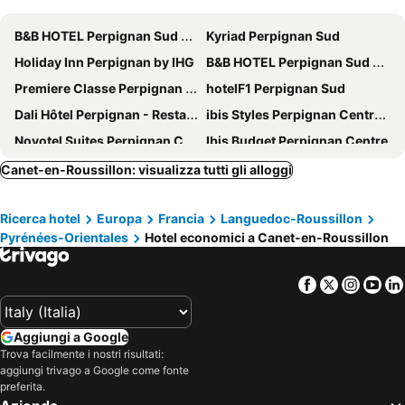
B&B HOTEL Perpignan Sud Marché International
Kyriad Perpignan Sud
Holiday Inn Perpignan by IHG
B&B HOTEL Perpignan Sud Porte d'Espagne
Premiere Classe Perpignan Sud
hotelF1 Perpignan Sud
Dali Hôtel Perpignan - Restaurant
ibis Styles Perpignan Centre Gare
Novotel Suites Perpignan Centre
Ibis Budget Perpignan Centre
Kyriad Prestige Perpignan Centre Gare
Hôtel Acajou
Canet-en-Roussillon: visualizza tutti gli alloggi
Hotel De France Perpignan Centre Ville
Nyx Hotel
Ricerca hotel
Europa
Francia
Languedoc-Roussillon
Campanile Perpignan Nord - Aéroport
ibis budget Perpignan Sud
Pyrénées-Orientales
Hotel economici a Canet-en-Roussillon
Hotel Aragon
The Originals City, Hôtel Mondial, Perpignan
Campanile Perpignan Sud
Première Classe Perpignan Nord - Aéroport
Facebook
Twitter
Insta
Yo
Best Western Plus Hotel Canet-Plage
B&B HOTEL Perpignan Saleilles
B&B HOTEL Perpignan Nord Aéroport
Hôtel PB - Paris-Barcelone
Aggiungi a Google
urban by balladins Perpignan
Victoria Hotel
Trova facilmente i nostri risultati:
aggiungi trivago a Google come fonte
Logis Hôtel Restaurant Mar I Sol
The Originals City, Hôtel Les Dômes, Perpignan Sud
preferita.
Les Bulles de Mer
Hôtel De La Loge