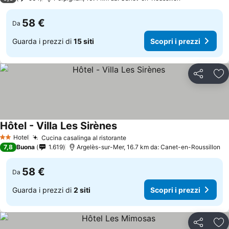
58 €
Da
Guarda i prezzi di
15 siti
Scopri i prezzi
Condividi
Agg
Hôtel - Villa Les Sirènes
Hotel
Cucina casalinga al ristorante
2 Stelle
7,8
Buona
1.619
Argelès-sur-Mer, 16.7 km da: Canet-en-Roussillon
58 €
Da
Guarda i prezzi di
2 siti
Scopri i prezzi
Condividi
Agg