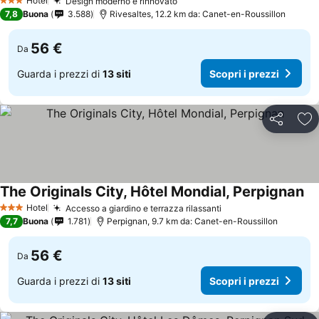
Hotel
Design moderno e rinnovato
3 Stelle
7,8
Buona
3.588
Rivesaltes, 12.2 km da: Canet-en-Roussillon
56 €
Da
Guarda i prezzi di
13 siti
Scopri i prezzi
Condividi
Agg
The Originals City, Hôtel Mondial, Perpignan
Hotel
Accesso a giardino e terrazza rilassanti
3 Stelle
7,7
Buona
1.781
Perpignan, 9.7 km da: Canet-en-Roussillon
56 €
Da
Guarda i prezzi di
13 siti
Scopri i prezzi