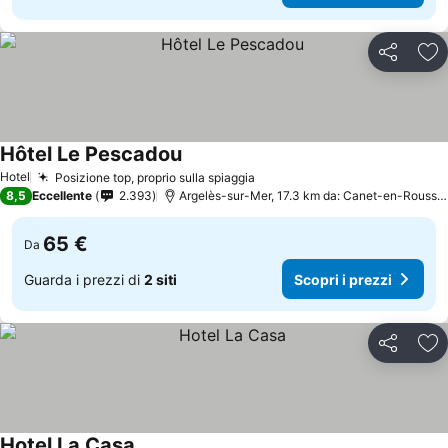
Condividi
Agg
Hôtel Le Pescadou
Hotel
Posizione top, proprio sulla spiaggia
8,5
Eccellente
2.393
Argelès-sur-Mer, 17.3 km da: Canet-en-Roussillon
65 €
Da
Guarda i prezzi di
2 siti
Scopri i prezzi
Condividi
Agg
Hotel La Casa