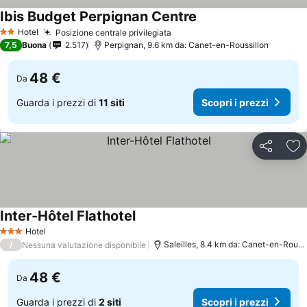
Ibis Budget Perpignan Centre
Hotel
Posizione centrale privilegiata
2 Stelle
7,5
Buona
2.517
Perpignan, 9.6 km da: Canet-en-Roussillon
48 €
Da
Guarda i prezzi di
11 siti
Scopri i prezzi
Condividi
Agg
Inter-Hôtel Flathotel
Hotel
3 Stelle
/
Saleilles, 8.4 km da: Canet-en-Roussillon
Nessuna valutazione disponibile
48 €
Da
Guarda i prezzi di
2 siti
Scopri i prezzi