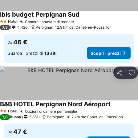
ibis budget Perpignan Sud
Hotel
Camere rinnovate di recente
2 Stelle
7,3
4.426
Perpignan, 12.9 km da: Canet-en-Roussillon
46 €
Da
Guarda i prezzi di
13 siti
Scopri i prezzi
Condividi
Agg
B&B HOTEL Perpignan Nord Aéroport
Hotel
Opzioni di camere per famiglie
2 Stelle
7,8
Buona
5.851
Perpignan, 10.2 km da: Canet-en-Roussillon
47 €
Da