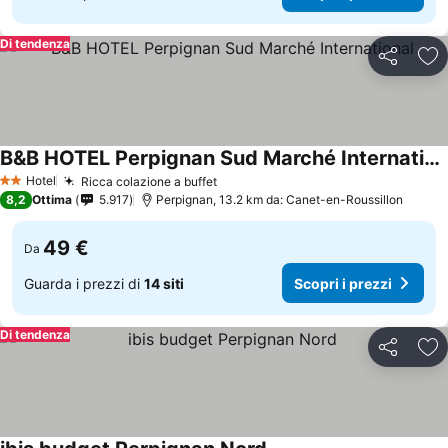
Di tendenza
Condividi
Agg
B&B HOTEL Perpignan Sud Marché International
Hotel
Ricca colazione a buffet
2 Stelle
8,2
Ottima
5.917
Perpignan, 13.2 km da: Canet-en-Roussillon
49 €
Da
Guarda i prezzi di
14 siti
Scopri i prezzi
Di tendenza
Condividi
Agg