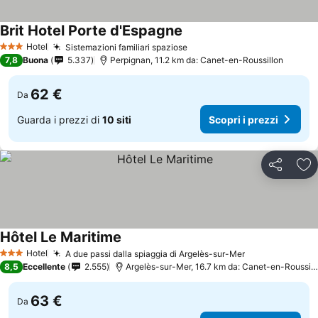
Brit Hotel Porte d'Espagne
Hotel
Sistemazioni familiari spaziose
3 Stelle
7,8
Buona
5.337
Perpignan, 11.2 km da: Canet-en-Roussillon
62 €
Da
Guarda i prezzi di
10 siti
Scopri i prezzi
Condividi
Agg
Hôtel Le Maritime
Hotel
A due passi dalla spiaggia di Argelès-sur-Mer
3 Stelle
8,5
Eccellente
2.555
Argelès-sur-Mer, 16.7 km da: Canet-en-Roussillon
63 €
Da