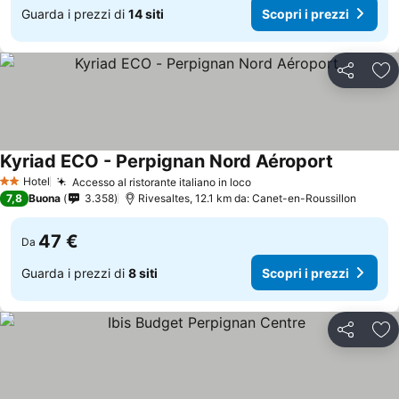
Guarda i prezzi di
14 siti
Scopri i prezzi
Condividi
Agg
Kyriad ECO - Perpignan Nord Aéroport
Hotel
Accesso al ristorante italiano in loco
2 Stelle
7,8
Buona
3.358
Rivesaltes, 12.1 km da: Canet-en-Roussillon
47 €
Da
Guarda i prezzi di
8 siti
Scopri i prezzi
Condividi
Agg