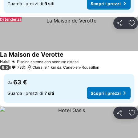
Guarda i prezzi di
9 siti
Scopri i prezzi
Di tendenza
Condividi
Agg
La Maison de Verotte
Hotel
Piscina esterna con accesso esteso
6,5
783
Claira, 9.4 km da: Canet-en-Roussillon
63 €
Da
Guarda i prezzi di
7 siti
Scopri i prezzi
Condividi
Agg