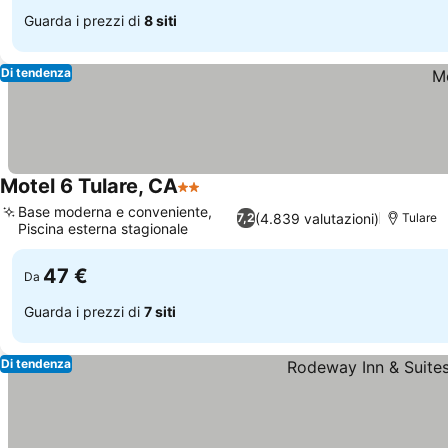
Guarda i prezzi di
8 siti
Di tendenza
Motel 6 Tulare, CA
2 Stelle
Scopri i prezzi
Base moderna e conveniente,
(4.839 valutazioni)
7,2
Tulare
Piscina esterna stagionale
Scopri i prezzi
47 €
Da
Guarda i prezzi di
7 siti
Di tendenza