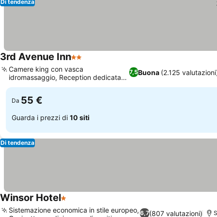
Di tendenza
3rd Avenue Inn
2 Stelle
Scopri i prezzi
Camere king con vasca
Buona
(2.125 valutazioni
7,5
idromassaggio, Reception dedicata
Scopri i prezzi
24 ore su 24
55 €
Da
Guarda i prezzi di
10 siti
Di tendenza
Winsor Hotel
1 Stelle
Scopri i prezzi
Sistemazione economica in stile europeo,
(807 valutazioni)
6,7
S