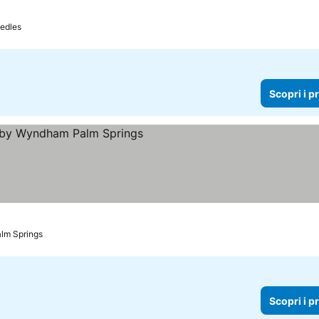
ri i prezzi
edles
Scopri i p
 i prezzi
lm Springs
Scopri i p