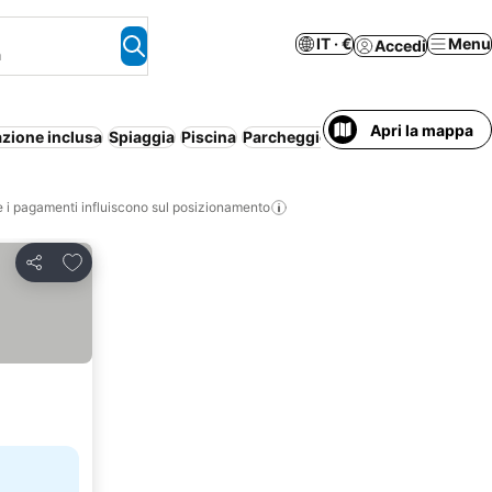
IT · €
Menu
Accedi
a
Apri la mappa
zione inclusa
Spiaggia
Piscina
Parcheggio
Resort
Aparthotel
W
i pagamenti influiscono sul posizionamento
Aggiungi ai preferiti
Condividi