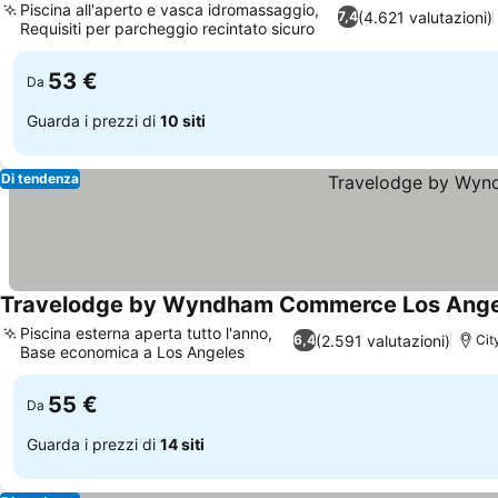
Piscina all'aperto e vasca idromassaggio,
(4.621 valutazioni)
7,4
Requisiti per parcheggio recintato sicuro
Scopri i prezzi
53 €
Da
Guarda i prezzi di
10 siti
Di tendenza
Travelodge by Wyndham Commerce Los Ange
Piscina esterna aperta tutto l'anno,
(2.591 valutazioni)
6,4
Cit
Base economica a Los Angeles
Scopri i prezzi
55 €
Da
Guarda i prezzi di
14 siti