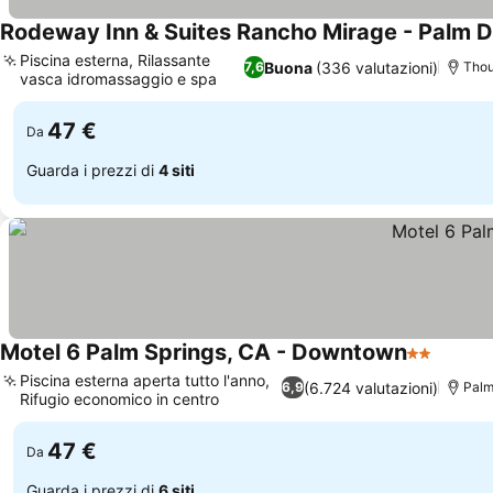
Rodeway Inn & Suites Rancho Mirage - Palm D
Piscina esterna, Rilassante
Buona
(336 valutazioni)
7,6
Thou
vasca idromassaggio e spa
Scopri i prezzi
47 €
Da
Guarda i prezzi di
4 siti
Motel 6 Palm Springs, CA - Downtown
2 Stelle
Scopri 
Piscina esterna aperta tutto l'anno,
(6.724 valutazioni)
6,9
Palm
Rifugio economico in centro
Scopri i prezzi
47 €
Da
Guarda i prezzi di
6 siti