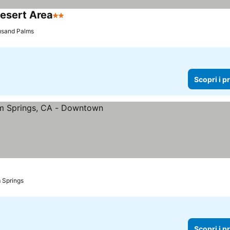
esert Area
2 Stelle
Scopri i prezzi
sand Palms
Scopri i p
i prezzi
 Springs
Scopri i p