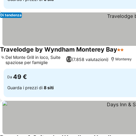
Di tendenza
Travelodge by Wyndham Monterey Bay
2 Stelle
Scopr
Del Monte Grill in loco, Suite
(7.858 valutazioni)
7,3
Monterey
spaziose per famiglie
Scopri i prezzi
49 €
Da
Guarda i prezzi di
8 siti