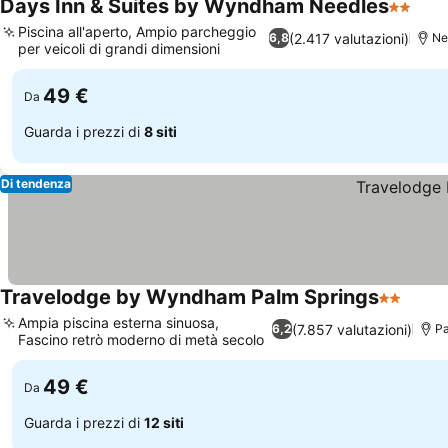
Days Inn & Suites by Wyndham Needles
2 Stelle
Scop
Piscina all'aperto, Ampio parcheggio
(2.417 valutazioni)
6,8
Ne
per veicoli di grandi dimensioni
Scopri i prezzi
49 €
Da
Guarda i prezzi di
8 siti
Di tendenza
Travelodge by Wyndham Palm Springs
2 Stelle
Scopri
Ampia piscina esterna sinuosa,
(7.857 valutazioni)
6,2
Pa
Fascino retrò moderno di metà secolo
Scopri i prezzi
49 €
Da
Guarda i prezzi di
12 siti