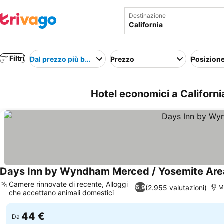
Destinazione
Filtri
Dal prezzo più basso
Prezzo
Posizion
Hotel economici a California
Days Inn by Wyndham Merced / Yosemite Are
Camere rinnovate di recente, Alloggi
(2.955 valutazioni)
6,9
M
che accettano animali domestici
Scopri i prezzi
44 €
Da