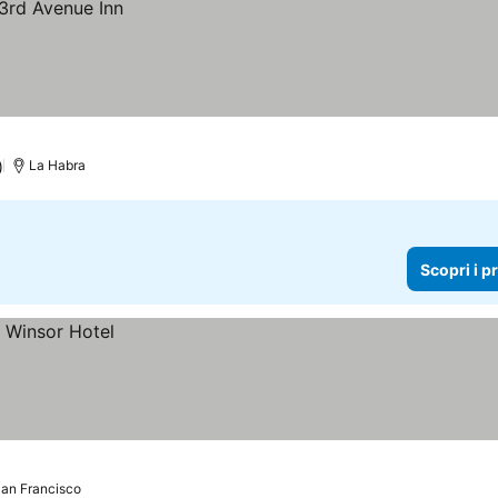
)
La Habra
Scopri i p
an Francisco