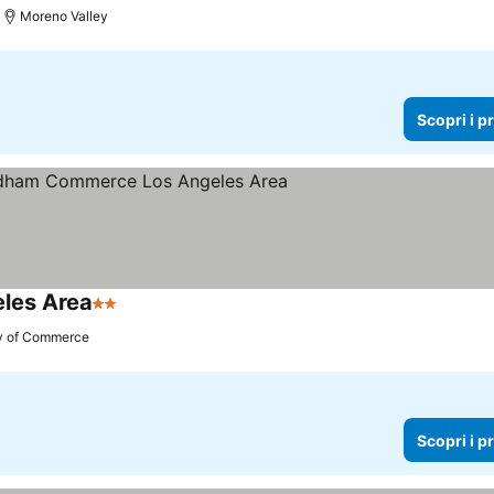
Moreno Valley
Scopri i p
les Area
2 Stelle
Scopri i prezzi
y of Commerce
Scopri i p