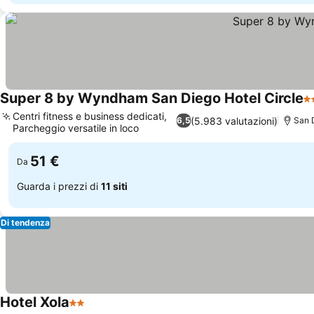
Super 8 by Wyndham San Diego Hotel Circle
2 
Centri fitness e business dedicati,
(5.983 valutazioni)
6,5
San 
Parcheggio versatile in loco
Scopri i prezzi
51 €
Da
Guarda i prezzi di
11 siti
Di tendenza
Hotel Xola
2 Stelle
Scopri i prezzi