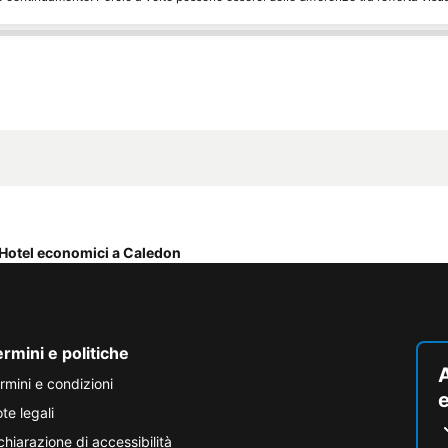
Hotel economici a Caledon
rmini e politiche
A
rmini e condizioni
e
te legali
chiarazione di accessibilità