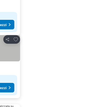
rezzi
Aggiungi ai preferiti
Condividi
rezzi
alizzata su