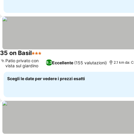
35 on Basil
3 Stelle
Patio privato con
Eccellente
(155 valutazioni)
9,3
2.1 km da: 
vista sul giardino
Scegli le date per vedere i prezzi esatti