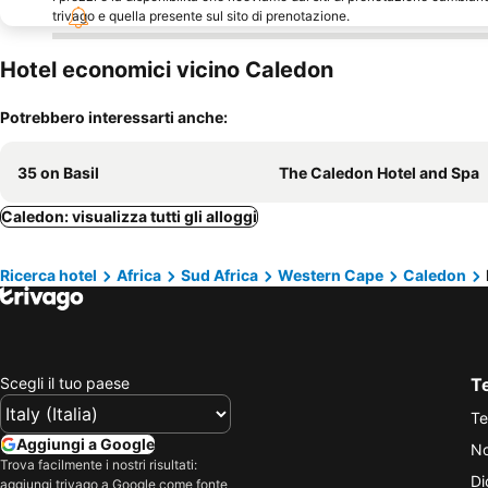
trivago e quella presente sul sito di prenotazione.
Hotel economici vicino Caledon
Potrebbero interessarti anche:
35 on Basil
The Caledon Hotel and Spa
Caledon: visualizza tutti gli alloggi
Ricerca hotel
Africa
Sud Africa
Western Cape
Caledon
Scegli il tuo paese
Te
Te
Aggiungi a Google
No
Trova facilmente i nostri risultati:
Di
aggiungi trivago a Google come fonte