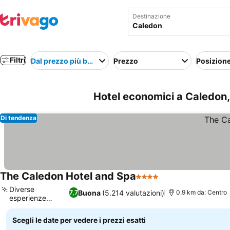
Destinazione
Filtri
Dal prezzo più basso
Prezzo
Posizion
Hotel economici a Caledon,
Di tendenza
The Caledon Hotel and Spa
4 Stelle
Diverse
Buona
(5.214 valutazioni)
7,7
0.9 km da: Centro
esperienze
culinarie
Scegli le date per vedere i prezzi esatti