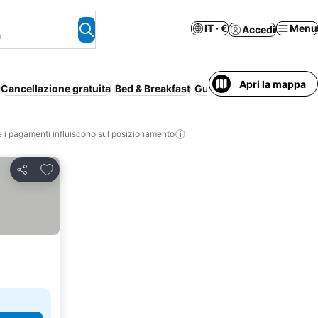
IT · €
Menu
Accedi
a
Apri la mappa
Cancellazione gratuita
Bed & Breakfast
Guest house
Intera casa
i pagamenti influiscono sul posizionamento
Aggiungi ai preferiti
Condividi