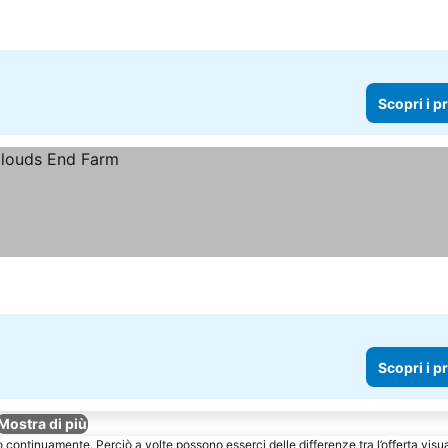
Scopri i p
Scopri i p
Mostra di più
o continuamente. Perciò a volte possono esserci delle differenze tra l’offerta visu