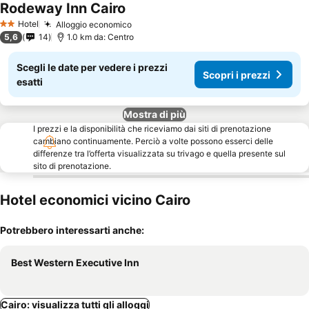
Rodeway Inn Cairo
Hotel
Alloggio economico
2 Stelle
5,6
14
1.0 km da: Centro
Scegli le date per vedere i prezzi
Scopri i prezzi
esatti
Mostra di più
I prezzi e la disponibilità che riceviamo dai siti di prenotazione
cambiano continuamente. Perciò a volte possono esserci delle
differenze tra l’offerta visualizzata su trivago e quella presente sul
sito di prenotazione.
Hotel economici vicino Cairo
Potrebbero interessarti anche:
Best Western Executive Inn
Cairo: visualizza tutti gli alloggi