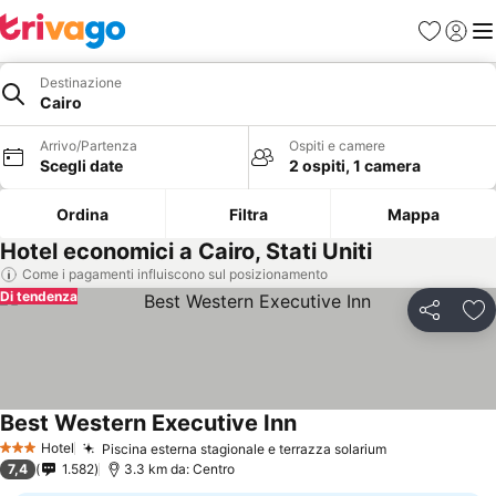
Preferiti
Accedi
Me
Destinazione
Cairo
Arrivo/Partenza
Ospiti e camere
Scegli date
2 ospiti, 1 camera
Ordina
Filtra
Mappa
Hotel economici a Cairo, Stati Uniti
Come i pagamenti influiscono sul posizionamento
Di tendenza
Condividi
Agg
Best Western Executive Inn
Hotel
Piscina esterna stagionale e terrazza solarium
3 Stelle
7,4
1.582
3.3 km da: Centro