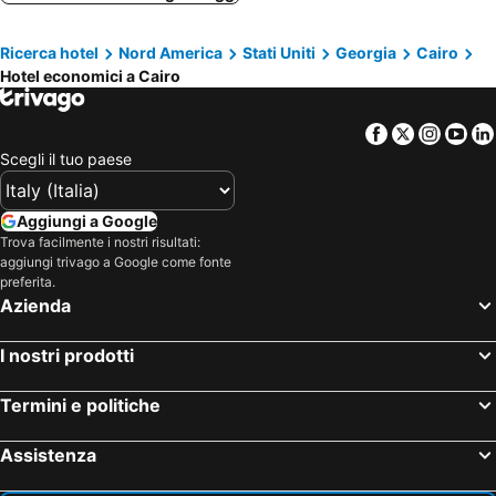
Ricerca hotel
Nord America
Stati Uniti
Georgia
Cairo
Hotel economici a Cairo
Facebook
Twitter
Insta
Yo
Scegli il tuo paese
Aggiungi a Google
Trova facilmente i nostri risultati:
aggiungi trivago a Google come fonte
preferita.
Azienda
I nostri prodotti
Termini e politiche
Assistenza