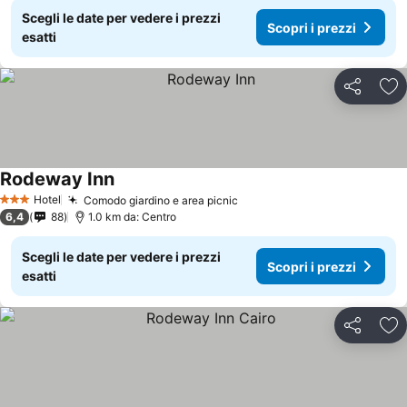
Scegli le date per vedere i prezzi
Scopri i prezzi
esatti
Condividi
Agg
Rodeway Inn
Hotel
Comodo giardino e area picnic
3 Stelle
6,4
88
1.0 km da: Centro
Scegli le date per vedere i prezzi
Scopri i prezzi
esatti
Condividi
Agg