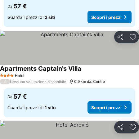
57 €
Da
Guarda i prezzi di
2 siti
Scopri i prezzi
Condividi
Agg
Apartments Captain's Villa
Hotel
4 Stelle
/
0.9 km da: Centro
Nessuna valutazione disponibile
57 €
Da
Guarda i prezzi di
1 sito
Scopri i prezzi
Condividi
Agg