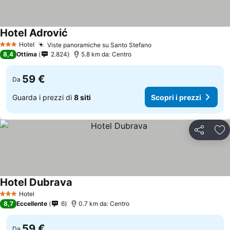
Hotel Adrović
Hotel
Viste panoramiche su Santo Stefano
3 Stelle
8,4
Ottima
2.824
5.8 km da: Centro
59 €
Da
Guarda i prezzi di
8 siti
Scopri i prezzi
Condividi
Agg
Hotel Dubrava
Hotel
3 Stelle
8,7
Eccellente
6
0.7 km da: Centro
59 €
Da