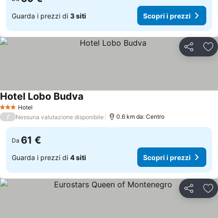
Guarda i prezzi di
3 siti
Scopri i prezzi
Condividi
Agg
Hotel Lobo Budva
Hotel
3 Stelle
/
0.6 km da: Centro
Nessuna valutazione disponibile
61 €
Da
Guarda i prezzi di
4 siti
Scopri i prezzi
Condividi
Agg