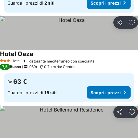
Guarda i prezzi di
2 siti
Scopri i prezzi
Condividi
Agg
Hotel Oaza
Hotel
Ristorante mediterraneo con specialità
3 Stelle
7,5
Buona
969
0.7 km da: Centro
63 €
Da
Guarda i prezzi di
15 siti
Scopri i prezzi
Condividi
Agg