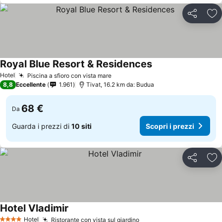
Condividi
Agg
Royal Blue Resort & Residences
Hotel
Piscina a sfioro con vista mare
8,8
Eccellente
1.961
Tivat, 16.2 km da: Budua
68 €
Da
Guarda i prezzi di
10 siti
Scopri i prezzi
Condividi
Agg
Hotel Vladimir
Hotel
Ristorante con vista sul giardino