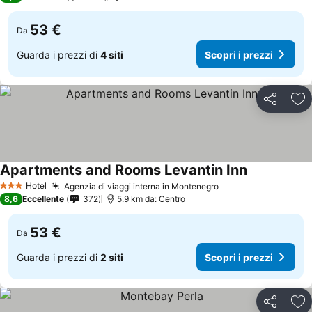
53 €
Da
Guarda i prezzi di
4 siti
Scopri i prezzi
Condividi
Agg
Apartments and Rooms Levantin Inn
Hotel
Agenzia di viaggi interna in Montenegro
3 Stelle
8,6
Eccellente
372
5.9 km da: Centro
53 €
Da
Guarda i prezzi di
2 siti
Scopri i prezzi
Condividi
Agg