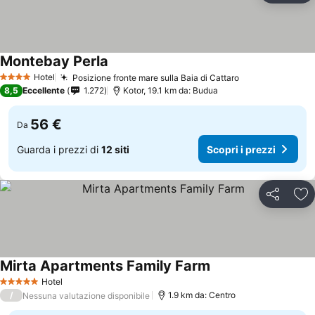
Montebay Perla
Hotel
Posizione fronte mare sulla Baia di Cattaro
4 Stelle
8,5
Eccellente
1.272
Kotor, 19.1 km da: Budua
56 €
Da
Guarda i prezzi di
12 siti
Scopri i prezzi
Condividi
Agg
Mirta Apartments Family Farm
Hotel
5 Stelle
/
1.9 km da: Centro
Nessuna valutazione disponibile