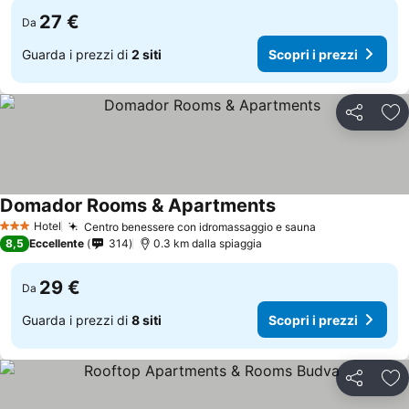
27 €
Da
Guarda i prezzi di
2 siti
Scopri i prezzi
Condividi
Agg
Domador Rooms & Apartments
Hotel
Centro benessere con idromassaggio e sauna
3 Stelle
8,5
Eccellente
314
0.3 km dalla spiaggia
29 €
Da
Guarda i prezzi di
8 siti
Scopri i prezzi
Condividi
Agg