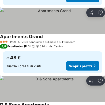
Condividi
Agg
Apartments Grand
Hotel
Vista panoramica sul mare e sul tramonto
3 Stelle
8,8
Eccellente
346
6.9 km da: Centro
48 €
Da
Guarda i prezzi di
7 siti
Scopri i prezzi
Condividi
Agg
D & Sons Apartments