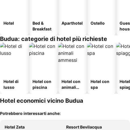
Hotel
Bed &
Aparthotel
Ostello
Gues
Breakfast
hous
Budua: categorie di hotel più richieste
Hotel di
Hotel con
Hotel con
Hotel con
Hotel
lusso
piscina
animali
spa
spia
ammessi
Hotel economici vicino Budua
Potrebbero interessarti anche:
Hotel Zeta
Resort Bevilacqua