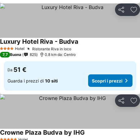
Condividi
Agg
Luxury Hotel Riva - Budva
Hotel
Ristorante Riva in loco
4 Stelle
7,7
Buona
825
0.8 km da: Centro
51 €
Da
Guarda i prezzi di
10 siti
Scopri i prezzi
Condividi
Agg
Crowne Plaza Budva by IHG
Hotel