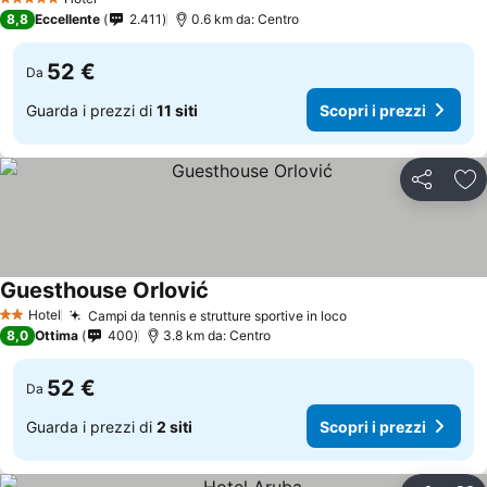
5 Stelle
8,8
Eccellente
2.411
0.6 km da: Centro
52 €
Da
Guarda i prezzi di
11 siti
Scopri i prezzi
Condividi
Agg
Guesthouse Orlović
Hotel
Campi da tennis e strutture sportive in loco
2 Stelle
8,0
Ottima
400
3.8 km da: Centro
52 €
Da
Guarda i prezzi di
2 siti
Scopri i prezzi