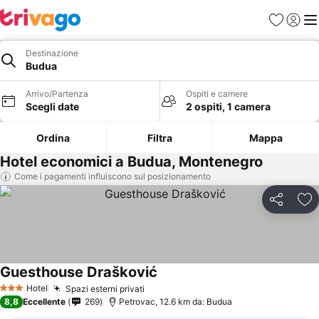
Preferiti
Accedi
Me
Destinazione
Budua
Arrivo/Partenza
Ospiti e camere
Scegli date
2 ospiti, 1 camera
Ordina
Filtra
Mappa
Hotel economici a Budua, Montenegro
Come i pagamenti influiscono sul posizionamento
Condividi
Agg
Guesthouse Drašković
Hotel
Spazi esterni privati
3 Stelle
8,8
Eccellente
269
Petrovac, 12.6 km da: Budua