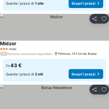
Guarda i prezzi di
1 sito
Scopri i prezzi
Condividi
Agg
Midzor
Hotel
3 Stelle
/
Petrovac, 14.1 km da: Budua
Nessuna valutazione disponibile
43 €
Da
Guarda i prezzi di
2 siti
Scopri i prezzi
Condividi
Agg