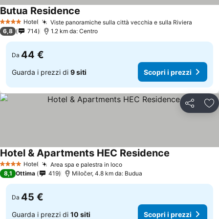
Butua Residence
Hotel
Viste panoramiche sulla città vecchia e sulla Riviera
4 Stelle
6,8
714
1.2 km da: Centro
44 €
Da
Guarda i prezzi di
9 siti
Scopri i prezzi
Condividi
Agg
Hotel & Apartments HEC Residence
Hotel
Area spa e palestra in loco
4 Stelle
8,1
Ottima
419
Miločer, 4.8 km da: Budua
45 €
Da
Guarda i prezzi di
10 siti
Scopri i prezzi