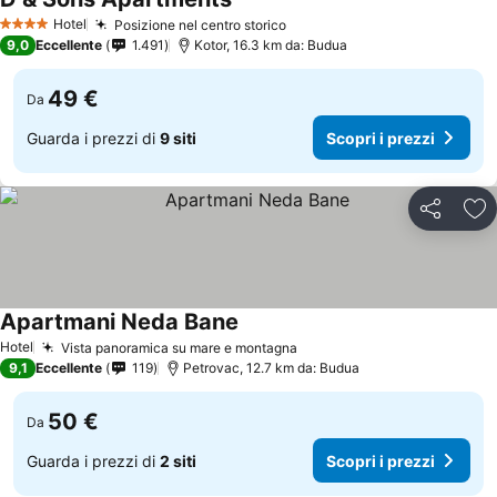
Hotel
Posizione nel centro storico
4 Stelle
9,0
Eccellente
1.491
Kotor, 16.3 km da: Budua
49 €
Da
Guarda i prezzi di
9 siti
Scopri i prezzi
Condividi
Agg
Apartmani Neda Bane
Hotel
Vista panoramica su mare e montagna
9,1
Eccellente
119
Petrovac, 12.7 km da: Budua
50 €
Da
Guarda i prezzi di
2 siti
Scopri i prezzi