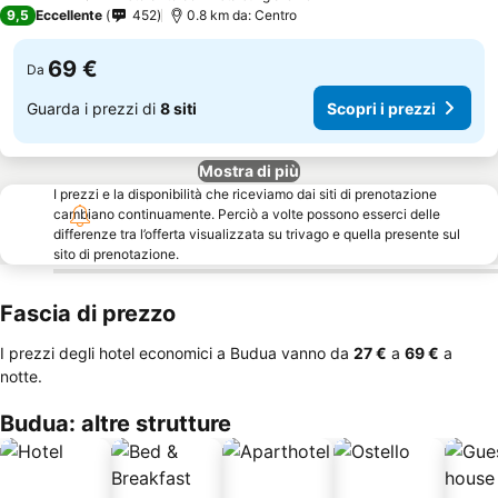
4 Stelle
9,5
Eccellente
452
0.8 km da: Centro
69 €
Da
Guarda i prezzi di
8 siti
Scopri i prezzi
Mostra di più
I prezzi e la disponibilità che riceviamo dai siti di prenotazione
cambiano continuamente. Perciò a volte possono esserci delle
differenze tra l’offerta visualizzata su trivago e quella presente sul
sito di prenotazione.
Fascia di prezzo
I prezzi degli hotel economici a Budua vanno da
‎27 €
a
‎69 €
a
notte.
Budua: altre strutture