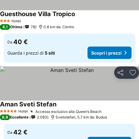
Guesthouse Villa Tropico
Hotel
3 Stelle
8,1
Ottima
78
0.8 km da: Centro
40 €
Da
Guarda i prezzi di
5 siti
Scopri i prezzi
Condividi
Agg
Aman Sveti Stefan
Hotel
Accesso esclusivo alla Queen’s Beach
5 Stelle
8,9
Eccellente
2.083
Svetistefan, 5.7 km da: Budua
42 €
Da