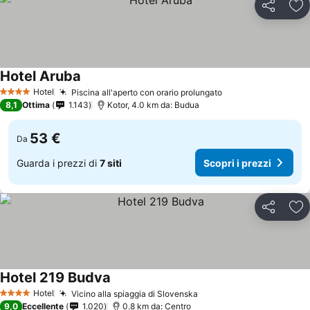
Condividi
Agg
Hotel Aruba
Hotel
Piscina all'aperto con orario prolungato
4 Stelle
8,1
Ottima
1.143
Kotor, 4.0 km da: Budua
53 €
Da
Guarda i prezzi di
7 siti
Scopri i prezzi
Condividi
Agg
Hotel 219 Budva
Hotel
Vicino alla spiaggia di Slovenska
4 Stelle
9,0
Eccellente
1.020
0.8 km da: Centro