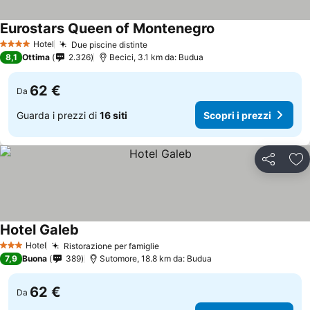
Eurostars Queen of Montenegro
Hotel
Due piscine distinte
4 Stelle
8,1
Ottima
2.326
Becici, 3.1 km da: Budua
62 €
Da
Guarda i prezzi di
16 siti
Scopri i prezzi
Condividi
Agg
Hotel Galeb
Hotel
Ristorazione per famiglie
3 Stelle
7,9
Buona
389
Sutomore, 18.8 km da: Budua
62 €
Da