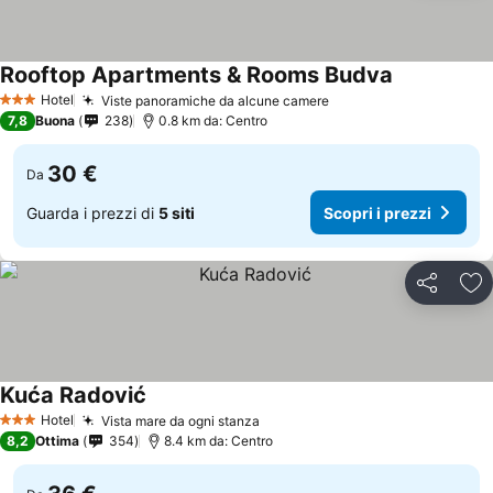
Rooftop Apartments & Rooms Budva
Hotel
Viste panoramiche da alcune camere
3 Stelle
7,8
Buona
238
0.8 km da: Centro
30 €
Da
Guarda i prezzi di
5 siti
Scopri i prezzi
Condividi
Agg
Kuća Radović
Hotel
Vista mare da ogni stanza
3 Stelle
8,2
Ottima
354
8.4 km da: Centro