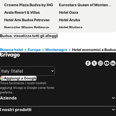
Crowne Plaza Budva by IHG
Eurostars Queen of Montenegro
Avala Resort & Villas
Hotel Oaza
Hotel Ami Budva Petrovac
Hotel Aruba
Iberostar Waves Bellevue
Hotel Rivijera
Hotel Moskva
Domador Rooms & Apartments
Budua: visualizza tutti gli alloggi
Hotel Bracera
Splendid Conference & Spa Resort
Ricerca hotel
Europa
Montenegro
Hotel economici a Budua
Hotel Astoria
Iberostar Waves Slavija
Maestral Resort & Casino
Boutique Hotel Imperial
Facebook
Twitter
Insta
Yo
Aman Sveti Stefan
Merit Starlit Hotel Casino & Spa
Apartments Holiday
Montebay Perla
Aggiungi a Google
Mijovic Apartments
Luxury Hotel Riva - Budva
Trova facilmente i nostri risultati:
Hotel Hermes
Hotel Aleksandar
aggiungi trivago a Google come fonte
preferita.
Hotel Palma
Royal Blue Resort & Residences
Azienda
Boutique Hotel Momentum by Aycon
Hotel Marija
I nostri prodotti
Hotel Svarog
Hotel Vladimir