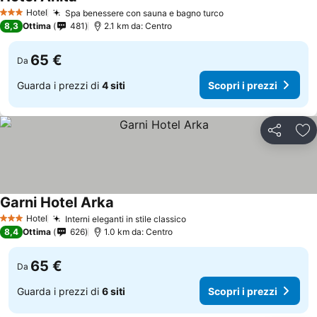
Hotel
Spa benessere con sauna e bagno turco
3 Stelle
8,3
Ottima
481
2.1 km da: Centro
65 €
Da
Guarda i prezzi di
4 siti
Scopri i prezzi
Condividi
Agg
Garni Hotel Arka
Hotel
Interni eleganti in stile classico
3 Stelle
8,4
Ottima
626
1.0 km da: Centro
65 €
Da
Guarda i prezzi di
6 siti
Scopri i prezzi