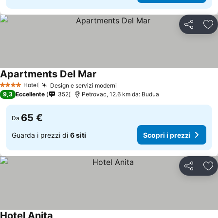
Condividi
Agg
Apartments Del Mar
Hotel
Design e servizi moderni
4 Stelle
9,3
Eccellente
352
Petrovac, 12.6 km da: Budua
65 €
Da
Guarda i prezzi di
6 siti
Scopri i prezzi
Condividi
Agg
Hotel Anita