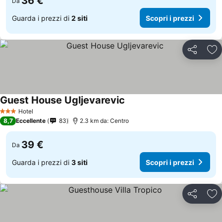
36 €
Da
Guarda i prezzi di
2 siti
Scopri i prezzi
Condividi
Agg
Guest House Ugljevarevic
Hotel
3 Stelle
8,7
Eccellente
83
2.3 km da: Centro
39 €
Da
Guarda i prezzi di
3 siti
Scopri i prezzi
Condividi
Agg