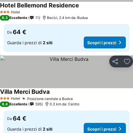
Hotel Bellemond Residence
Hotel
3 Stelle
9,3
Eccellente
11
Becici, 2.4 km da: Budua
64 €
Da
Guarda i prezzi di
2 siti
Scopri i prezzi
Condividi
Agg
Villa Merci Budva
Hotel
Posizione centrale a Budva
3 Stelle
9,4
Eccellente
595
0.3 km da: Centro
64 €
Da
Guarda i prezzi di
2 siti
Scopri i prezzi