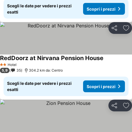
Scegli le date per vedere i prezzi
Scopri i prezzi
esatti
Condividi
Agg
RedDoorz at Nirvana Pension House
Hotel
2 Stelle
5,9
35
304.2 km da: Centro
Scegli le date per vedere i prezzi
Scopri i prezzi
esatti
Condividi
Agg