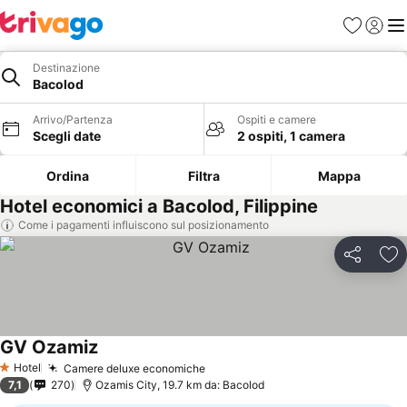
Preferiti
Accedi
Me
Destinazione
Bacolod
Arrivo/Partenza
Ospiti e camere
Scegli date
2 ospiti, 1 camera
Ordina
Filtra
Mappa
Hotel economici a Bacolod, Filippine
Come i pagamenti influiscono sul posizionamento
Condividi
Agg
GV Ozamiz
Hotel
Camere deluxe economiche
1 Stelle
7,1
270
Ozamis City, 19.7 km da: Bacolod