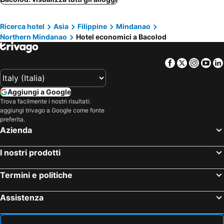
Ricerca hotel
Asia
Filippine
Mindanao
Northern Mindanao
Hotel economici a Bacolod
Facebook
Twitter
Insta
Yo
Aggiungi a Google
Trova facilmente i nostri risultati:
aggiungi trivago a Google come fonte
preferita.
Azienda
I nostri prodotti
Termini e politiche
Assistenza