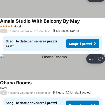
Amaia Studio With Balcony By May
Hotel
5 Stelle
/
5.9 km da: Centro
Nessuna valutazione disponibile
Scegli le date per vedere i prezzi
Scopri i prezzi
esatti
Condividi
Agg
Ohana Rooms
Hotel
/
Iligan, 17.7 km da: Bacolod
Nessuna valutazione disponibile
Scegli le date per vedere i prezzi