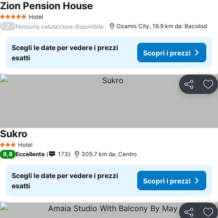
Zion Pension House
Hotel
5 Stelle
/
Ozamis City, 19.9 km da: Bacolod
Nessuna valutazione disponibile
Scegli le date per vedere i prezzi
Scopri i prezzi
esatti
Condividi
Agg
Sukro
Hotel
3 Stelle
8,8
Eccellente
173
305.7 km da: Centro
Scegli le date per vedere i prezzi
Scopri i prezzi
esatti
Condividi
Agg