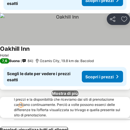
Scopri i prezzi
esatti
Condividi
Agg
Oakhill Inn
Hotel
7,6
Buona
84
Ozamis City, 19.8 km da: Bacolod
Scegli le date per vedere i prezzi
Scopri i prezzi
esatti
Mostra di più
I prezzi e la disponibilità che riceviamo dai siti di prenotazione
cambiano continuamente. Perciò a volte possono esserci delle
differenze tra l’offerta visualizzata su trivago e quella presente sul
sito di prenotazione.
Bacolod: visualizza tutti gli alloggi