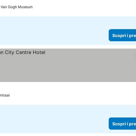
: Van Gogh Museum
Scopri i pr
ntraal
Scopri i pr