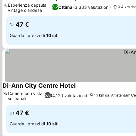
Scopri i prezzi
Esperienza capsula
Ottima
(3.333 valutazioni)
8,2
0.4 km da
vintage olandese
Scopri i prezzi
47 €
Da
Guarda i prezzi di
10 siti
Di-Ann City Centre Hotel
Scopri i prezzi
Camere con vista
(4.120 valutazioni)
5,8
1.1 km da: Amsterdam Ce
sui canali
Scopri i prezzi
47 €
Da
Guarda i prezzi di
10 siti