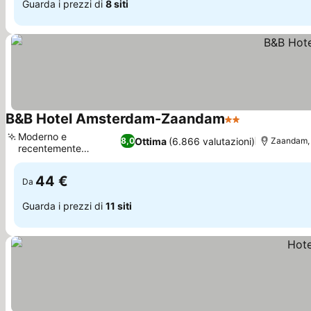
Guarda i prezzi di
8 siti
B&B Hotel Amsterdam-Zaandam
2 Stelle
Scopri i prez
Moderno e
Ottima
(6.866 valutazioni)
8,0
Zaandam, 
recentemente
Scopri i prezzi
ristrutturato
44 €
Da
Guarda i prezzi di
11 siti