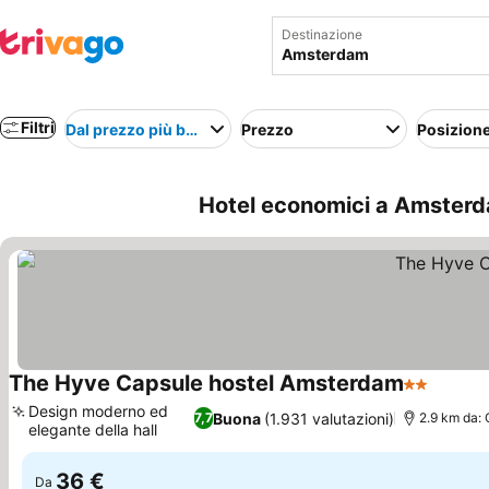
Destinazione
Filtri
Dal prezzo più basso
Prezzo
Posizion
Hotel economici a Amsterd
The Hyve Capsule hostel Amsterdam
2 Stelle
Scopri 
Design moderno ed
Buona
(1.931 valutazioni)
7,7
2.9 km da: 
elegante della hall
Scopri i prezzi
36 €
Da