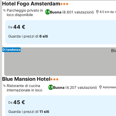
Hotel Fogo Amsterdam
3 Stelle
Scopri i prezzi
Parcheggio privato in
Buona
(8.601 valutazioni)
7,6
8.5 km da: 
loco disponibile
Scopri i prezzi
44 €
Da
Guarda i prezzi di
6 siti
Di tendenza
Blue Mansion Hotel
3 Stelle
Scopri i prezzi
Ristorante di cucina
Buona
(4.207 valutazioni)
7,9
Aalsmeer
internazionale in loco
Scopri i prezzi
45 €
Da
Guarda i prezzi di
11 siti