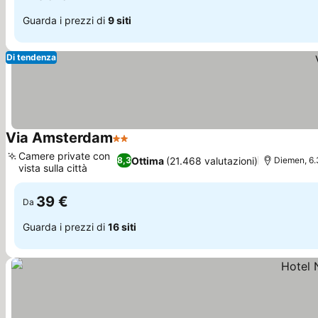
Guarda i prezzi di
9 siti
Di tendenza
Via Amsterdam
2 Stelle
Scopri i prezzi
Camere private con
Ottima
(21.468 valutazioni)
8,3
Diemen, 6.
vista sulla città
Scopri i prezzi
39 €
Da
Guarda i prezzi di
16 siti