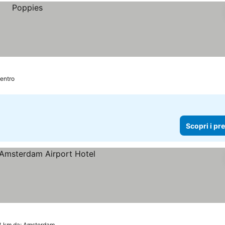
entro
Scopri i pr
prezzi
3 km da: Amsterdam