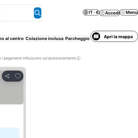
IT · €
Menu
Accedi
a
Apri la mappa
no al centro
Colazione inclusa
Parcheggio
Aparthotel
Aria condi
i pagamenti influiscono sul posizionamento
Aggiungi ai preferiti
Condividi