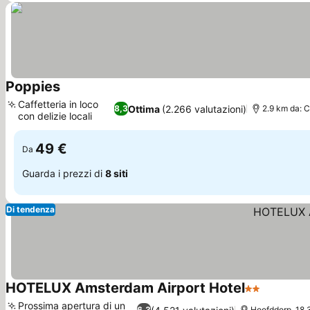
Poppies
Scopri i prezzi
Caffetteria in loco
Ottima
(2.266 valutazioni)
8,3
2.9 km da: C
con delizie locali
Scopri i prezzi
49 €
Da
Guarda i prezzi di
8 siti
Di tendenza
HOTELUX Amsterdam Airport Hotel
2 Stelle
Scopri i 
Prossima apertura di un
6,3
Hoofddorp, 18.