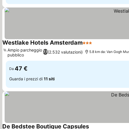
Westlake Hotels Amsterdam
3 Stelle
Scopri i prezzi
Ampio parcheggio
(2.532 valutazioni)
7,1
5.8 km da: Van Gogh M
pubblico
Scopri i prezzi
47 €
Da
Guarda i prezzi di
11 siti
De Bedstee Boutique Capsules