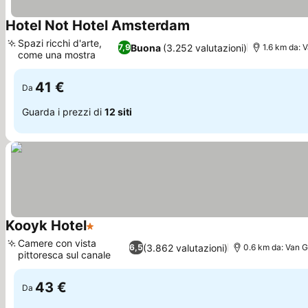
Hotel Not Hotel Amsterdam
Scopri i prezzi
Spazi ricchi d'arte,
Buona
(3.252 valutazioni)
7,9
1.6 km da:
come una mostra
Scopri i prezzi
41 €
Da
Guarda i prezzi di
12 siti
Kooyk Hotel
1 Stelle
Scopri i prezzi
Camere con vista
(3.862 valutazioni)
6,5
0.6 km da: Van
pittoresca sul canale
Scopri i prezzi
43 €
Da