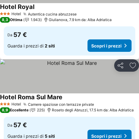
Hotel Royal
Hotel
Autentica cucina abruzzese
3 Stelle
8,3
Ottima
1.943
Giulianova, 7.9 km da: Alba Adriatica
57 €
Da
Guarda i prezzi di
2 siti
Scopri i prezzi
Condividi
Agg
Hotel Roma Sul Mare
Hotel
Camere spaziose con terrazze private
3 Stelle
8,9
Eccellente
225
Roseto degli Abruzzi, 17.5 km da: Alba Adriatica
57 €
Da
Guarda i prezzi di
5 siti
Scopri i prezzi