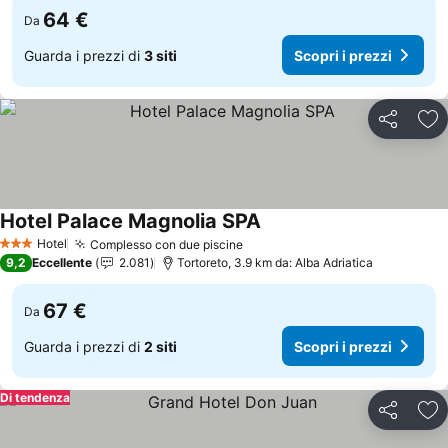
64 €
Da
Guarda i prezzi di
3 siti
Scopri i prezzi
Condividi
Agg
Hotel Palace Magnolia SPA
Hotel
Complesso con due piscine
3 Stelle
9,2
Eccellente
2.081
Tortoreto, 3.9 km da: Alba Adriatica
67 €
Da
Guarda i prezzi di
2 siti
Scopri i prezzi
Di tendenza
Condividi
Agg