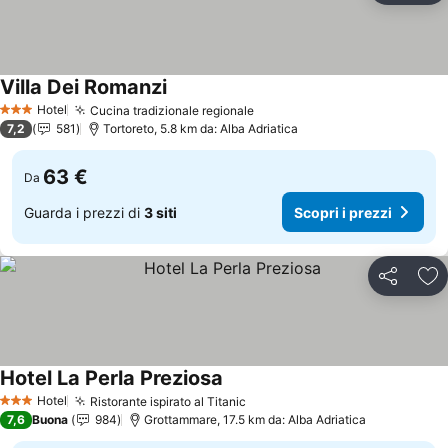
Villa Dei Romanzi
Hotel
Cucina tradizionale regionale
3 Stelle
7,2
581
Tortoreto, 5.8 km da: Alba Adriatica
63 €
Da
Guarda i prezzi di
3 siti
Scopri i prezzi
Condividi
Agg
Hotel La Perla Preziosa
Hotel
Ristorante ispirato al Titanic
3 Stelle
7,6
Buona
984
Grottammare, 17.5 km da: Alba Adriatica