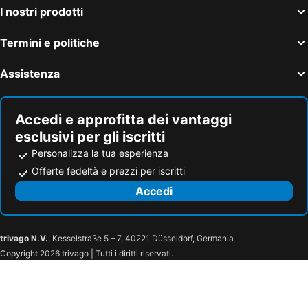
Aurea Hotel
Hotel Holiday
I nostri prodotti
Hotel Relax
Club la Villa
Termini e politiche
Hotel Europa Beach Village
Hotel 900
Hotel Mediterraneo
Hotel La Maestra
Assistenza
Hotel Regent
Hotel Parco
Hotel Beach
Hotel I Calanchi
Accedi e approfitta dei vantaggi
Hotel Altis
Hotel Adria
esclusivi per gli iscritti
Hotel Boston
Di Matteo Hotel
Personalizza la tua esperienza
Hotel Villa Luigi
Hotel Poseidon e Nettuno
Offerte fedeltà e prezzi per iscritti
Hotel Alba Holiday
Hotel Villa Cesare B&B
Accedi
Hotel Naxos B&B
Hotel Esperia
Hotel Joli
Hotel Boracay
trivago N.V.
, Kesselstraße 5 – 7, 40221 Düsseldorf, Germania
Hotel King
Hotel President
Copyright 2026 trivago | Tutti i diritti riservati.
Hotel Flora
Residence Europa
Hotel Tassoni
Hotel Excelsior
Hotel Fattoria Mare
Lanka Hotel