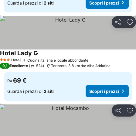
Guarda i prezzi di
2 siti
Scopri i prezzi
Condividi
Agg
Hotel Lady G
Hotel
Cucina italiana e locale abbondante
3 Stelle
9,1
Eccellente
524
Tortoreto, 3.8 km da: Alba Adriatica
69 €
Da
Guarda i prezzi di
2 siti
Scopri i prezzi
Condividi
Agg