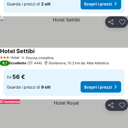
Guarda i prezzi di
2 siti
Scopri i prezzi
Condividi
Agg
Hotel Settibi
Hotel
Piscina cristallina
3 Stelle
9,1
Eccellente
444
Giulianova, 10.2 km da: Alba Adriatica
56 €
Da
Guarda i prezzi di
9 siti
Scopri i prezzi
Di tendenza
Condividi
Agg