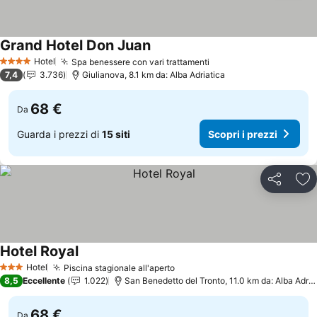
Grand Hotel Don Juan
Hotel
Spa benessere con vari trattamenti
4 Stelle
7,4
3.736
Giulianova, 8.1 km da: Alba Adriatica
68 €
Da
Guarda i prezzi di
15 siti
Scopri i prezzi
Condividi
Agg
Hotel Royal
Hotel
Piscina stagionale all'aperto
3 Stelle
8,5
Eccellente
1.022
San Benedetto del Tronto, 11.0 km da: Alba Adriatica
68 €
Da