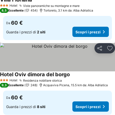
Hotel
Viste panoramiche su montagne e mare
3 Stelle
8,5
Eccellente
454
Tortoreto, 3.1 km da: Alba Adriatica
60 €
Da
Guarda i prezzi di
2 siti
Scopri i prezzi
Condividi
Agg
Hotel Oviv dimora del borgo
Hotel
Residenza nobiliare storica
3 Stelle
9,3
Eccellente
248
Acquaviva Picena, 15.5 km da: Alba Adriatica
60 €
Da
Guarda i prezzi di
8 siti
Scopri i prezzi