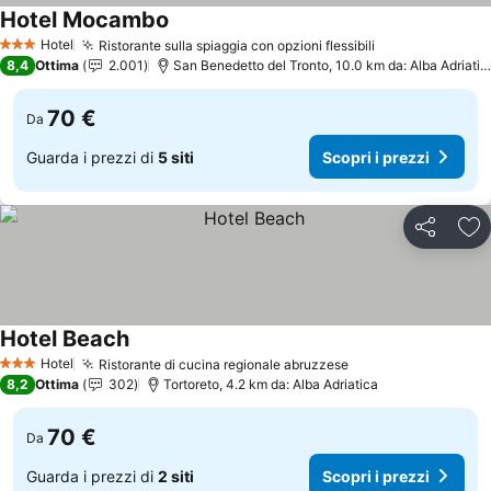
Hotel Mocambo
Hotel
Ristorante sulla spiaggia con opzioni flessibili
3 Stelle
8,4
Ottima
2.001
San Benedetto del Tronto, 10.0 km da: Alba Adriatica
70 €
Da
Guarda i prezzi di
5 siti
Scopri i prezzi
Condividi
Agg
Hotel Beach
Hotel
Ristorante di cucina regionale abruzzese
3 Stelle
8,2
Ottima
302
Tortoreto, 4.2 km da: Alba Adriatica
70 €
Da
Guarda i prezzi di
2 siti
Scopri i prezzi