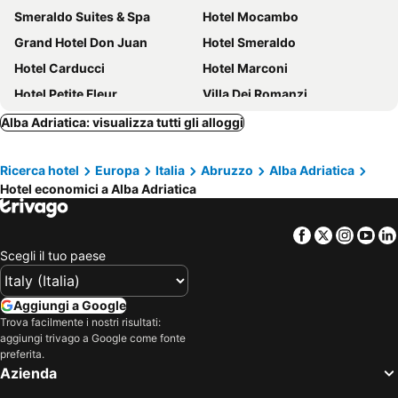
Smeraldo Suites & Spa
Hotel Mocambo
Grand Hotel Don Juan
Hotel Smeraldo
Hotel Carducci
Hotel Marconi
Hotel Petite Fleur
Villa Dei Romanzi
Hotel Leuco'
Breaking Business Hotel
Alba Adriatica: visualizza tutti gli alloggi
Il Parco Sul Mare Resort & SPA
hotel corallo
Ricerca hotel
Europa
Italia
Abruzzo
Alba Adriatica
Hotel Bernard
Medi Garden Resort
Hotel economici a Alba Adriatica
Hotel Villa Elena
Hotel Quattro Palme
Hotel Blumen
Grand Hotel Excelsior
Facebook
Twitter
Insta
Yo
Hotel President
Hotel Florence
Scegli il tuo paese
Hotel Settibi
Centro Vacanze Domus M.G.
Hotel Ambassador
Hotel Villa Truentum
Aggiungi a Google
Trova facilmente i nostri risultati:
Hotel Royal
Valentino SPA Resort
aggiungi trivago a Google come fonte
Hotel Europa
Hotel Costa Verde
preferita.
Azienda
Hotel Concorde
Hotel Cristallo