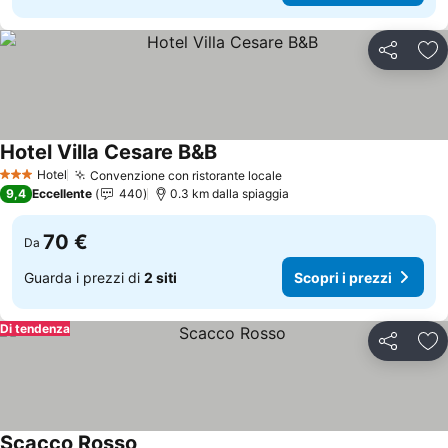
Condividi
Agg
Hotel Villa Cesare B&B
Hotel
Convenzione con ristorante locale
3 Stelle
9,4
Eccellente
440
0.3 km dalla spiaggia
70 €
Da
Guarda i prezzi di
2 siti
Scopri i prezzi
Di tendenza
Condividi
Agg
Scacco Rosso