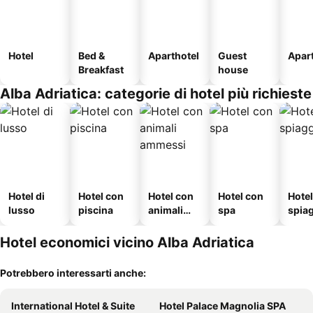
Hotel
Bed &
Aparthotel
Guest
Apar
Breakfast
house
Alba Adriatica: categorie di hotel più richieste
Hotel di
Hotel con
Hotel con
Hotel con
Hotel
lusso
piscina
animali
spa
spia
ammessi
Hotel economici vicino Alba Adriatica
Potrebbero interessarti anche:
International Hotel & Suite
Hotel Palace Magnolia SPA