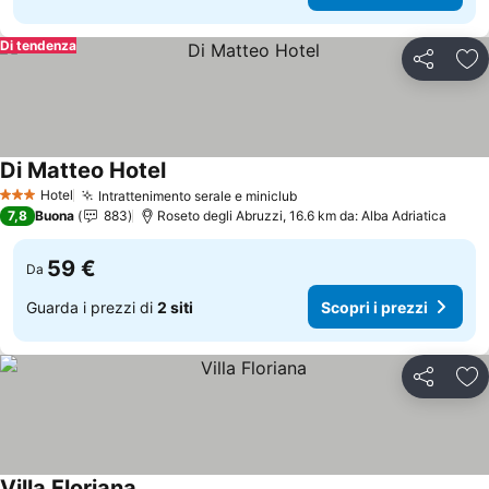
Di tendenza
Condividi
Agg
Di Matteo Hotel
Hotel
Intrattenimento serale e miniclub
3 Stelle
7,8
Buona
883
Roseto degli Abruzzi, 16.6 km da: Alba Adriatica
59 €
Da
Guarda i prezzi di
2 siti
Scopri i prezzi
Condividi
Agg
Villa Floriana