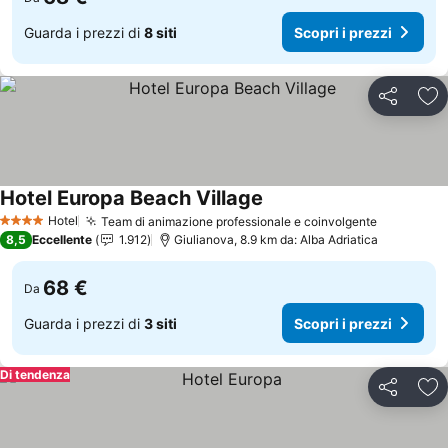
Guarda i prezzi di
8 siti
Scopri i prezzi
Condividi
Agg
Hotel Europa Beach Village
Hotel
Team di animazione professionale e coinvolgente
4 Stelle
8,5
Eccellente
1.912
Giulianova, 8.9 km da: Alba Adriatica
68 €
Da
Guarda i prezzi di
3 siti
Scopri i prezzi
Di tendenza
Condividi
Agg