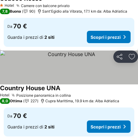
Hotel
Camere con balcone privato
1 Stelle
7,8
Buona
90
Sant'Egidio alla Vibrata, 17.1 km da: Alba Adriatica
70 €
Da
Guarda i prezzi di
2 siti
Scopri i prezzi
Condividi
Agg
Country House UNA
Hotel
Posizione panoramica in collina
8,0
Ottima
227
Cupra Marittima, 19.9 km da: Alba Adriatica
70 €
Da
Guarda i prezzi di
2 siti
Scopri i prezzi