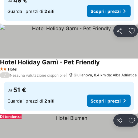
49 €
Da
Guarda i prezzi di
2 siti
Scopri i prezzi
Condividi
Agg
Hotel Holiday Garnì - Pet Friendly
Hotel
2 Stelle
/
Giulianova, 8.4 km da: Alba Adriatica
Nessuna valutazione disponibile
51 €
Da
Guarda i prezzi di
2 siti
Scopri i prezzi
Di tendenza
Condividi
Agg