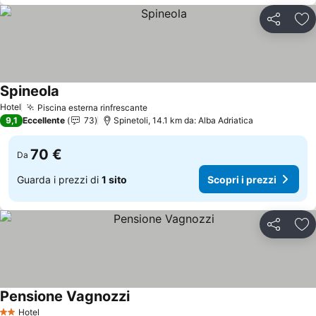
Condividi
Agg
Spineola
Hotel
Piscina esterna rinfrescante
9,1
Eccellente
73
Spinetoli, 14.1 km da: Alba Adriatica
70 €
Da
Guarda i prezzi di
1 sito
Scopri i prezzi
Condividi
Agg
Pensione Vagnozzi
Hotel