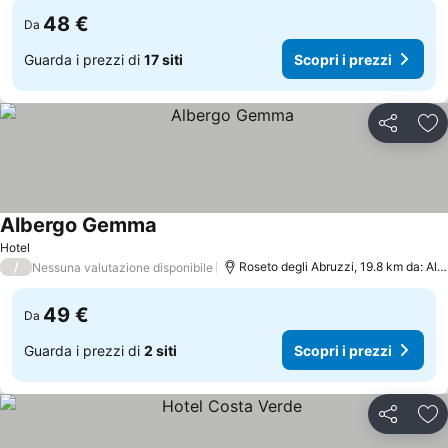
48 €
Da
Guarda i prezzi di
17 siti
Scopri i prezzi
Condividi
Agg
Albergo Gemma
Hotel
/
Roseto degli Abruzzi, 19.8 km da: Alba Adriatica
Nessuna valutazione disponibile
49 €
Da
Guarda i prezzi di
2 siti
Scopri i prezzi
Condividi
Agg