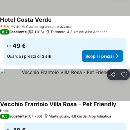
Hotel Costa Verde
Hotel
Cucina regionale abruzzese
3 Stelle
8,7
Eccellente
1.918
Tortoreto, 4.3 km da: Alba Adriatica
49 €
Da
Guarda i prezzi di
3 siti
Scopri i prezzi
Condividi
Agg
Vecchio Frantoio Villa Rosa - Pet Friendly
Hotel
8,5
Eccellente
760
Martinsicuro, 4.8 km da: Alba Adriatica