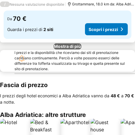
2 Stelle
/
Grottammare, 18.0 km da: Alba Adriatica
Nessuna valutazione disponibile
70 €
Da
Guarda i prezzi di
2 siti
Scopri i prezzi
Mostra di più
I prezzi e la disponibilità che riceviamo dai siti di prenotazione
cambiano continuamente. Perciò a volte possono esserci delle
differenze tra l’offerta visualizzata su trivago e quella presente sul
sito di prenotazione.
Fascia di prezzo
I prezzi degli hotel economici a Alba Adriatica vanno da
‎48 €
a
‎70 €
a notte.
Alba Adriatica: altre strutture