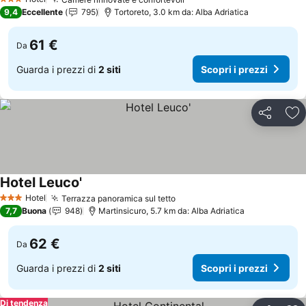
3 Stelle
9,4
Eccellente
795
Tortoreto, 3.0 km da: Alba Adriatica
61 €
Da
Guarda i prezzi di
2 siti
Scopri i prezzi
Condividi
Agg
Hotel Leuco'
Hotel
Terrazza panoramica sul tetto
3 Stelle
7,7
Buona
948
Martinsicuro, 5.7 km da: Alba Adriatica
62 €
Da
Guarda i prezzi di
2 siti
Scopri i prezzi
Di tendenza