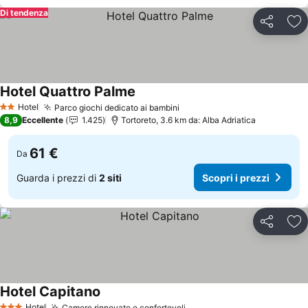
Di tendenza
Condividi
Agg
Hotel Quattro Palme
Hotel
Parco giochi dedicato ai bambini
2 Stelle
8,9
Eccellente
1.425
Tortoreto, 3.6 km da: Alba Adriatica
61 €
Da
Guarda i prezzi di
2 siti
Scopri i prezzi
Condividi
Agg
Hotel Capitano
Hotel
Camere rinnovate e confortevoli