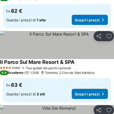
62 €
Da
Guarda i prezzi di
1 sito
Scopri i prezzi
Condividi
Agg
Il Parco Sul Mare Resort & SPA
Hotel
Tour guidati dei parchi nazionali
4 Stelle
8,6
Eccellente
1.208
Tortoreto, 2.2 km da: Alba Adriatica
63 €
Da
Guarda i prezzi di
2 siti
Scopri i prezzi
Condividi
Agg