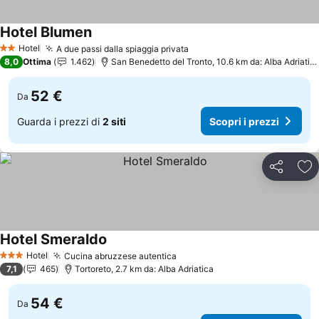
Hotel Blumen
Hotel
A due passi dalla spiaggia privata
2 Stelle
8,0
Ottima
1.462
San Benedetto del Tronto, 10.6 km da: Alba Adriatica
52 €
Da
Guarda i prezzi di
2 siti
Scopri i prezzi
Condividi
Agg
Hotel Smeraldo
Hotel
Cucina abruzzese autentica
3 Stelle
7,1
465
Tortoreto, 2.7 km da: Alba Adriatica
54 €
Da