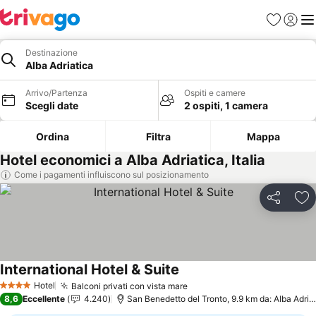
Preferiti
Accedi
Me
Destinazione
Alba Adriatica
Arrivo/Partenza
Ospiti e camere
Scegli date
2 ospiti, 1 camera
Ordina
Filtra
Mappa
Hotel economici a Alba Adriatica, Italia
Come i pagamenti influiscono sul posizionamento
Condividi
Agg
International Hotel & Suite
Hotel
Balconi privati con vista mare
4 Stelle
8,6
Eccellente
4.240
San Benedetto del Tronto, 9.9 km da: Alba Adriatica