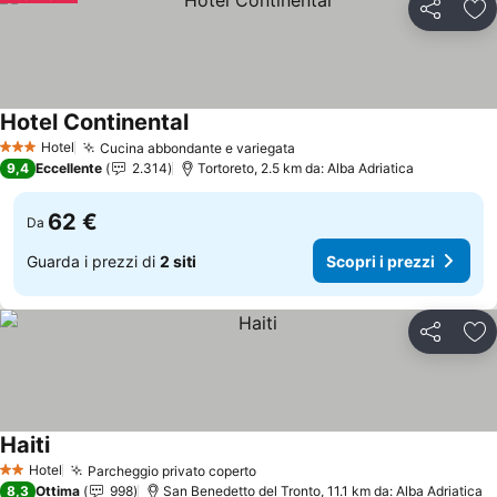
Condividi
Agg
Hotel Continental
Hotel
Cucina abbondante e variegata
3 Stelle
9,4
Eccellente
2.314
Tortoreto, 2.5 km da: Alba Adriatica
62 €
Da
Guarda i prezzi di
2 siti
Scopri i prezzi
Condividi
Agg
Haiti
Hotel
Parcheggio privato coperto
2 Stelle
8,3
Ottima
998
San Benedetto del Tronto, 11.1 km da: Alba Adriatica