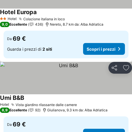
Hotel Europa
Hotel
Colazione italiana in loco
2 Stelle
9,0
Eccellente
436
Nereto, 8.7 km da: Alba Adriatica
69 €
Da
Guarda i prezzi di
2 siti
Scopri i prezzi
Condividi
Agg
Umi B&B
Hotel
Vista giardino rilassante dalle camere
8,9
Eccellente
92
Giulianova, 9.3 km da: Alba Adriatica
69 €
Da