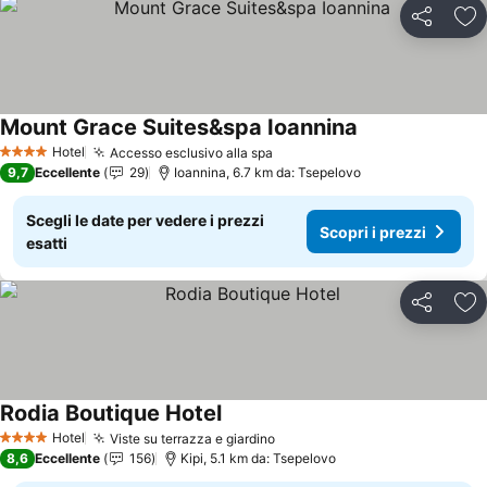
Condividi
Agg
Mount Grace Suites&spa Ioannina
Scopri i prezzi
Hotel
Accesso esclusivo alla spa
Scopri i prezzi
4 Stelle
9,7
Eccellente
29
Ioannina, 6.7 km da: Tsepelovo
Scegli le date per vedere i prezzi
Scopri i prezzi
esatti
Condividi
Agg
Rodia Boutique Hotel
Scopri i prezzi
Hotel
Viste su terrazza e giardino
Scopri i prezzi
4 Stelle
8,6
Eccellente
156
Kipi, 5.1 km da: Tsepelovo