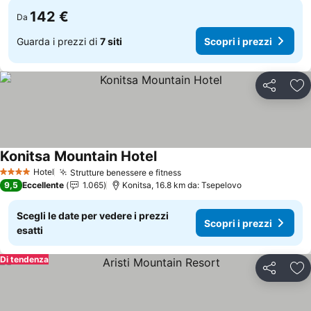
142 €
Da
Guarda i prezzi di
7 siti
Scopri i prezzi
Condividi
Agg
Konitsa Mountain Hotel
Scopri i prezzi
Hotel
Strutture benessere e fitness
Scopri i prezzi
4 Stelle
9,5
Eccellente
1.065
Konitsa, 16.8 km da: Tsepelovo
Scegli le date per vedere i prezzi
Scopri i prezzi
esatti
Di tendenza
Condividi
Agg