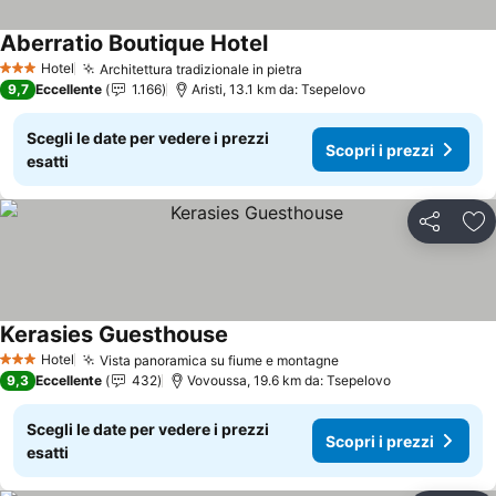
Aberratio Boutique Hotel
Scopri i prezzi
Hotel
Architettura tradizionale in pietra
Scopri i prezzi
3 Stelle
9,7
Eccellente
1.166
Aristi, 13.1 km da: Tsepelovo
Scegli le date per vedere i prezzi
Scopri i prezzi
esatti
Condividi
Agg
Kerasies Guesthouse
Scopri i prezzi
Hotel
Vista panoramica su fiume e montagne
Scopri i prezzi
3 Stelle
9,3
Eccellente
432
Vovoussa, 19.6 km da: Tsepelovo
Scegli le date per vedere i prezzi
Scopri i prezzi
esatti