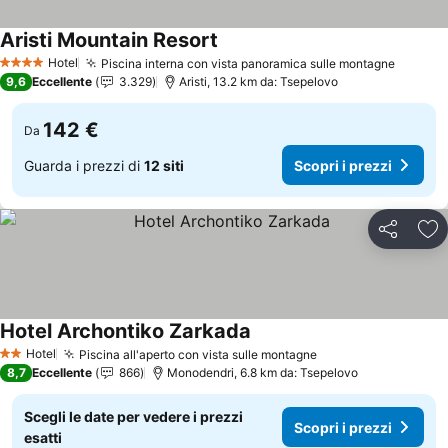
Aristi Mountain Resort
Scopri i prezzi
Hotel
Piscina interna con vista panoramica sulle montagne
Scopri 
4 Stelle
9,6
Eccellente
3.329
Aristi, 13.2 km da: Tsepelovo
142 €
Da
Guarda i prezzi di
12 siti
Scopri i prezzi
Condividi
Agg
Hotel Archontiko Zarkada
Scopri i prezzi
Hotel
Piscina all'aperto con vista sulle montagne
Scopri i prezzi
2 Stelle
8,7
Eccellente
866
Monodendri, 6.8 km da: Tsepelovo
Scegli le date per vedere i prezzi
Scopri i prezzi
esatti