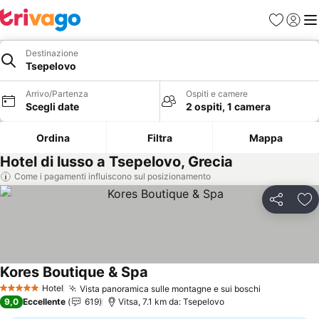
Preferiti
Accedi
Me
Destinazione
Tsepelovo
Arrivo/Partenza
Ospiti e camere
Scegli date
2 ospiti, 1 camera
Ordina
Filtra
Mappa
Hotel di lusso a Tsepelovo, Grecia
Come i pagamenti influiscono sul posizionamento
Condividi
Agg
Kores Boutique & Spa
Scopri i prezzi
Hotel
Vista panoramica sulle montagne e sui boschi
Scopri i pr
5 Stelle
9,0
Eccellente
619
Vitsa, 7.1 km da: Tsepelovo