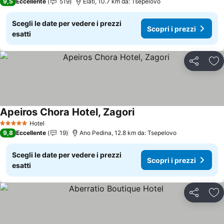
9,5
Eccellente
519
Elati, 10.7 km da: Tsepelovo
Scegli le date per vedere i prezzi
Scopri i prezzi
esatti
Condividi
Agg
Apeiros Chora Hotel, Zagori
Scopri i prezzi
Hotel
5 Stelle
9,8
Eccellente
19
Ano Pedina, 12.8 km da: Tsepelovo
Scegli le date per vedere i prezzi
Scopri i prezzi
esatti
Condividi
Agg