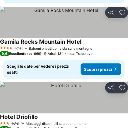
Condividi
Agg
Gamila Rocks Mountain Hotel
Scopri i prezzi
Hotel
Balconi privati con vista sulle montagne
Scopri i prezzi
4 Stelle
9,6
Eccellente
969
Aristi, 13.1 km da: Tsepelovo
Scegli le date per vedere i prezzi
Scopri i prezzi
esatti
Condividi
Agg
Hotel Driofillo
Scopri i prezzi
Hotel
Massaggi disponibili su appuntamento
Scopri i prezzi
3 Stelle