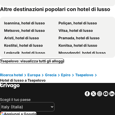
Altre destinazioni popolari con hotel di lusso
Ioannina, hotel di lusso
Poliçan, hotel di lusso
Metsovo, hotel di lusso
Vitsa, hotel di lusso
Aristi, hotel di lusso
Pramada, hotel di lusso
Kostitsi, hotel di lusso
Konitsa, hotel di lusso
Leskovik, hotel di lusso
Monodendri, hotel di lusso
Ano Pedina, hotel di lusso
Elati, hotel di lusso
Tsepelovo: visualizza tutti gli alloggi
Dodona, hotel di lusso
Sirako, hotel di lusso
Ricerca hotel
Europa
Grecia
Epiro
Tsepelovo
Vovoussa, hotel di lusso
Hotel di lusso a Tsepelovo
Facebook
Twitter
Insta
Yo
Scegli il tuo paese
Aggiungi a Google