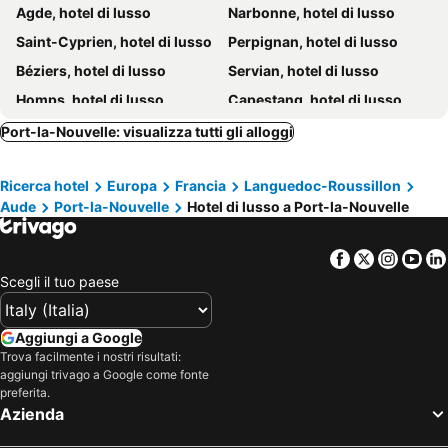
Agde, hotel di lusso
Narbonne, hotel di lusso
Saint-Cyprien, hotel di lusso
Perpignan, hotel di lusso
Béziers, hotel di lusso
Servian, hotel di lusso
Homps, hotel di lusso
Capestang, hotel di lusso
Treilles, hotel di lusso
Saint-Chinian, hotel di lusso
Port-la-Nouvelle: visualizza tutti gli alloggi
Cruzy, hotel di lusso
Sallèles-d'Aude, hotel di lusso
Ricerca hotel
Europa
Francia
Languedoc-Roussillon
Assignan, hotel di lusso
Sainte-Marie, hotel di lusso
Aude
Port-la-Nouvelle
Hotel di lusso a Port-la-Nouvelle
Facebook
Twitter
Insta
Yo
Scegli il tuo paese
Aggiungi a Google
Trova facilmente i nostri risultati:
aggiungi trivago a Google come fonte
preferita.
Azienda