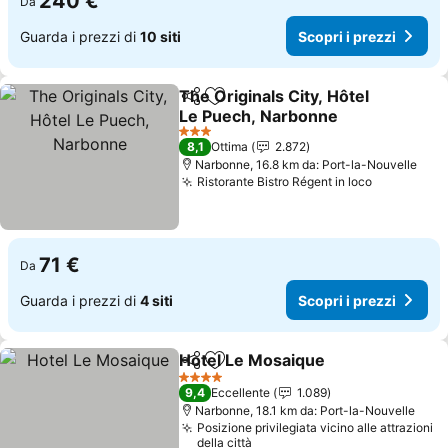
240 €
Da
Guarda i prezzi di
10 siti
Scopri i prezzi
The Originals City, Hôtel
Condividi
Aggiungi ai preferiti
Le Puech, Narbonne
3 Stelle
8,1
Ottima
2.872
Narbonne, 16.8 km da: Port-la-Nouvelle
Ristorante Bistro Régent in loco
71 €
Da
Guarda i prezzi di
4 siti
Scopri i prezzi
Hotel Le Mosaique
Condividi
Aggiungi ai preferiti
4 Stelle
9,4
Eccellente
1.089
Narbonne, 18.1 km da: Port-la-Nouvelle
Posizione privilegiata vicino alle attrazioni
della città