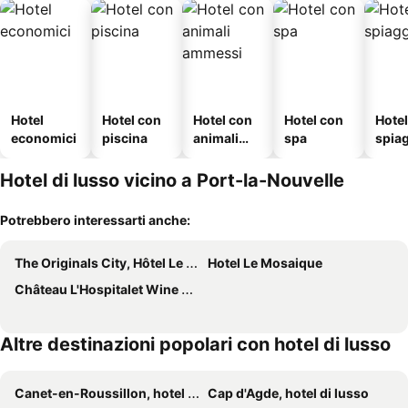
Hotel
Hotel con
Hotel con
Hotel con
Hotel
economici
piscina
animali
spa
spia
ammessi
Hotel di lusso vicino a Port-la-Nouvelle
Potrebbero interessarti anche:
The Originals City, Hôtel Le Puech, Narbonne
Hotel Le Mosaique
Château L'Hospitalet Wine Resort Beach & Spa
Altre destinazioni popolari con hotel di lusso
Canet-en-Roussillon, hotel di lusso
Cap d'Agde, hotel di lusso