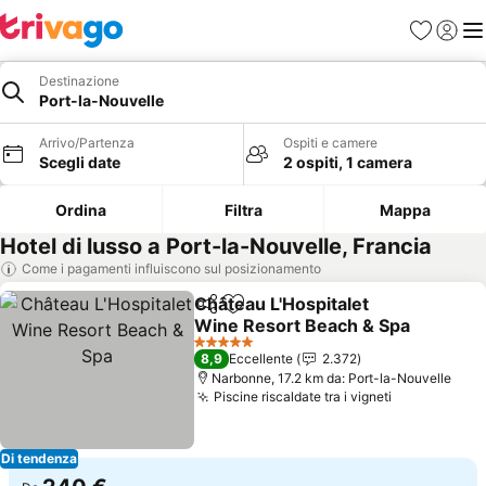
Preferiti
Accedi
Me
Destinazione
Port-la-Nouvelle
Arrivo/Partenza
Ospiti e camere
Scegli date
2 ospiti, 1 camera
Ordina
Filtra
Mappa
Hotel di lusso a Port-la-Nouvelle, Francia
Come i pagamenti influiscono sul posizionamento
Château L'Hospitalet
Condividi
Aggiungi ai preferiti
Wine Resort Beach & Spa
5 Stelle
8,9
Eccellente
2.372
Narbonne, 17.2 km da: Port-la-Nouvelle
Piscine riscaldate tra i vigneti
Di tendenza