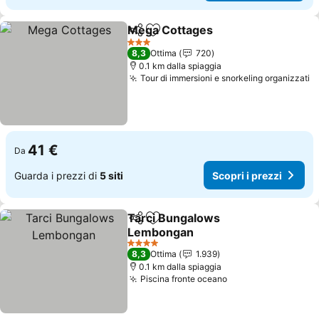
Mega Cottages
Condividi
Aggiungi ai preferiti
3 Stelle
8,3
Ottima
720
0.1 km dalla spiaggia
Tour di immersioni e snorkeling organizzati
41 €
Da
Guarda i prezzi di
5 siti
Scopri i prezzi
Tarci Bungalows
Condividi
Aggiungi ai preferiti
Lembongan
4 Stelle
8,3
Ottima
1.939
0.1 km dalla spiaggia
Piscina fronte oceano