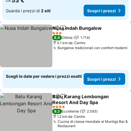
53 €
Da
Guarda i prezzi di
2 siti
Scopri i prezzi
Nusa Indah Bungalow
Condividi
Aggiungi ai preferiti
3 Stelle
8,0
Ottima
1.714
0.1 km da: Centro
Bungalow tradizionali con comfort moderni
Scegli le date per vedere i prezzi esatti
Scopri i prezzi
Batu Karang Lembongan
Condividi
Aggiungi ai preferiti
Resort And Day Spa
4 Stelle
9,2
Eccellente
2.093
1.2 km da: Centro
Cucina di classe mondiale al Muntigs Bar &
Restaurant