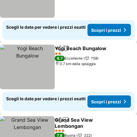
Scegli le date per vedere i prezzi esatti
Scopri i prezzi
Yogi Beach Bungalow
Condividi
Aggiungi ai preferiti
2 Stelle
8,7
Eccellente
758
0.7 km dalla spiaggia
Scegli le date per vedere i prezzi esatti
Scopri i prezzi
Grand Sea View
Condividi
Aggiungi ai preferiti
Lembongan
3 Stelle
7,8
Buona
322