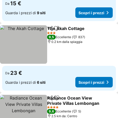
15 €
Da
Guarda i prezzi di
9 siti
Scopri i prezzi
The Akah Cottage
Condividi
Aggiungi ai preferiti
3 Stelle
9,5
Eccellente
837
0.2 km dalla spiaggia
23 €
Da
Guarda i prezzi di
6 siti
Scopri i prezzi
Radiance Ocean View
Condividi
Aggiungi ai preferiti
Private Villas Lembongan
4 Stelle
9,6
Eccellente
5
2.5 km da: Centro