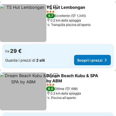
TS Hut Lembongan
Condividi
Aggiungi ai preferiti
3 Stelle
8,7
Eccellente
1.345
0.2 km dalla spiaggia
Tranquilla piscina all'aperto
29 €
Da
Guarda i prezzi di
2 siti
Scopri i prezzi
Dream Beach Kubu & SPA
Condividi
Aggiungi ai preferiti
by ABM
3 Stelle
8,0
Ottima
698
0.2 km dalla spiaggia
Piscina all'aperto