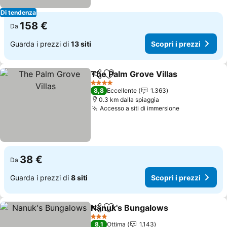
Di tendenza
158 €
Da
Guarda i prezzi di
13 siti
Scopri i prezzi
The Palm Grove Villas
Condividi
Aggiungi ai preferiti
4 Stelle
8,8
Eccellente
1.363
0.3 km dalla spiaggia
Accesso a siti di immersione
38 €
Da
Guarda i prezzi di
8 siti
Scopri i prezzi
Nanuk's Bungalows
Condividi
Aggiungi ai preferiti
3 Stelle
8,1
Ottima
1.143