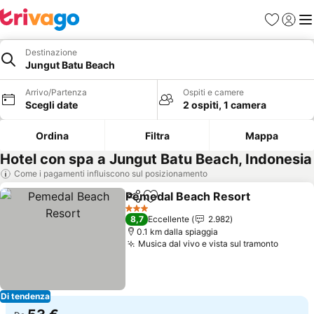
Preferiti
Accedi
Me
Destinazione
Jungut Batu Beach
Arrivo/Partenza
Ospiti e camere
Scegli date
2 ospiti, 1 camera
Ordina
Filtra
Mappa
Hotel con spa a Jungut Batu Beach, Indonesia
Come i pagamenti influiscono sul posizionamento
Pemedal Beach Resort
Condividi
Aggiungi ai preferiti
3 Stelle
8,7
Eccellente
2.982
0.1 km dalla spiaggia
Musica dal vivo e vista sul tramonto
Di tendenza