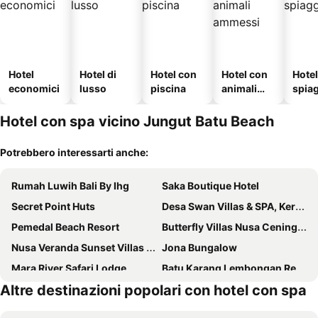
Hotel
Hotel di
Hotel con
Hotel con
Hotel
economici
lusso
piscina
animali
spia
ammessi
Hotel con spa vicino Jungut Batu Beach
Potrebbero interessarti anche:
Rumah Luwih Bali By Ihg
Saka Boutique Hotel
Secret Point Huts
Desa Swan Villas & SPA, Keramas
Pemedal Beach Resort
Butterfly Villas Nusa Ceningan
Nusa Veranda Sunset Villas & Restaurant
Jona Bungalow
Mara River Safari Lodge
Batu Karang Lembongan Resort And Day Spa
Altre destinazioni popolari con hotel con spa
OK Divers Resort & Spa
Lembongan Seaview
Water Blow Huts
Nusa Indah Bungalow