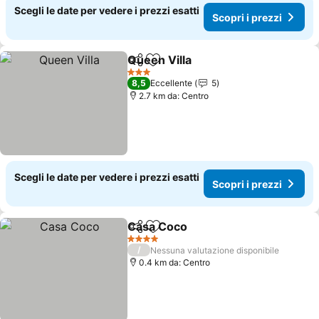
Scegli le date per vedere i prezzi esatti
Scopri i prezzi
Queen Villa
Condividi
Aggiungi ai preferiti
3 Stelle
8,5
Eccellente
5
2.7 km da: Centro
Scegli le date per vedere i prezzi esatti
Scopri i prezzi
Casa Coco
Condividi
Aggiungi ai preferiti
4 Stelle
/
Nessuna valutazione disponibile
0.4 km da: Centro