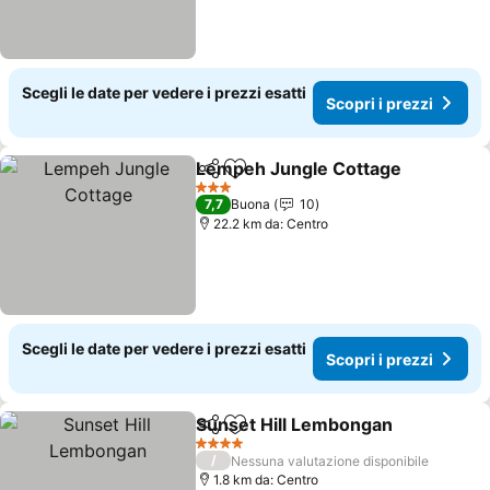
Scegli le date per vedere i prezzi esatti
Scopri i prezzi
Lempeh Jungle Cottage
Condividi
Aggiungi ai preferiti
3 Stelle
7,7
Buona
10
22.2 km da: Centro
Scegli le date per vedere i prezzi esatti
Scopri i prezzi
Sunset Hill Lembongan
Condividi
Aggiungi ai preferiti
4 Stelle
/
Nessuna valutazione disponibile
1.8 km da: Centro