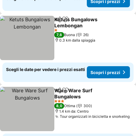
Scopri i prezzi
Ketuts Bungalows
Condividi
Aggiungi ai preferiti
Lembongan
1 Stelle
7,8
Buona
26
0.3 km dalla spiaggia
Scegli le date per vedere i prezzi esatti
Scopri i prezzi
Ware Ware Surf
Condividi
Aggiungi ai preferiti
Bungalows
3 Stelle
8,0
Ottima
300
1.4 km da: Centro
Tour organizzati in bicicletta e snorkeling