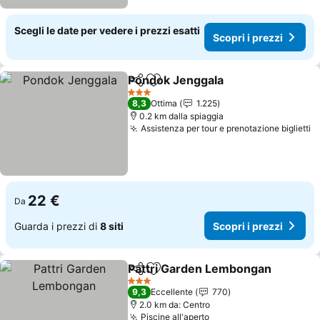
Scegli le date per vedere i prezzi esatti
Scopri i prezzi
Pondok Jenggala
Condividi
Aggiungi ai preferiti
3 Stelle
8,3
Ottima
1.225
0.2 km dalla spiaggia
Assistenza per tour e prenotazione biglietti
22 €
Da
Guarda i prezzi di
8 siti
Scopri i prezzi
Pattri Garden Lembongan
Condividi
Aggiungi ai preferiti
3 Stelle
9,3
Eccellente
770
2.0 km da: Centro
Piscine all'aperto