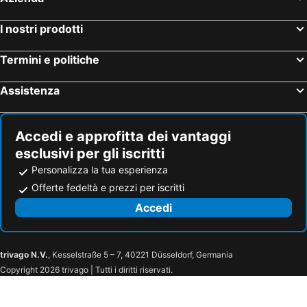
Bintang Mountains, hotel con spa
Bangko Bangko, hotel con spa
Puri Nusa Beach Hotel
A_One House
Sari Nusa Inn
The Nicho's Bungalow & Restaurant
I nostri prodotti
Sunset Coin Lembongan
The Sweat Villa Warung and Spa
Termini e politiche
Kelingking Tropical
Pandawa Resort & Spa Seaview
Assistenza
Accedi e approfitta dei vantaggi
esclusivi per gli iscritti
Personalizza la tua esperienza
Offerte fedeltà e prezzi per iscritti
Accedi
trivago N.V.
, Kesselstraße 5 – 7, 40221 Düsseldorf, Germania
Copyright 2026 trivago | Tutti i diritti riservati.