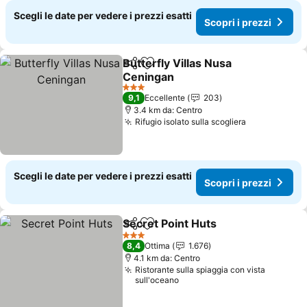
Scegli le date per vedere i prezzi esatti
Scopri i prezzi
Butterfly Villas Nusa
Condividi
Aggiungi ai preferiti
Ceningan
3 Stelle
9,1
Eccellente
203
3.4 km da: Centro
Rifugio isolato sulla scogliera
Scegli le date per vedere i prezzi esatti
Scopri i prezzi
Secret Point Huts
Condividi
Aggiungi ai preferiti
3 Stelle
8,4
Ottima
1.676
4.1 km da: Centro
Ristorante sulla spiaggia con vista
sull'oceano