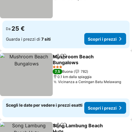
25 €
Da
Guarda i prezzi di
7 siti
Scopri i prezzi
Mushroom Beach
Condividi
Aggiungi ai preferiti
Bungalows
3 Stelle
7,5
Buona
782
0.1 km dalla spiaggia
Vicinanza a Ceningan Batu Melawang
Scegli le date per vedere i prezzi esatti
Scopri i prezzi
Song Lambung Beach
Condividi
Aggiungi ai preferiti
Huts