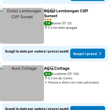
Dodol Lembongan Cliff
Condividi
Aggiungi ai preferiti
Sunset
3 Stelle
7,9
Buona
22
0.3 km dalla spiaggia
Scegli le date per vedere i prezzi esatti
Scopri i prezzi
Aura Cottage
Condividi
Aggiungi ai preferiti
9,0
Eccellente
125
0.3 km da: Centro
Piscina a sfioro con vista sull'oceano
Scegli le date per vedere i prezzi esatti