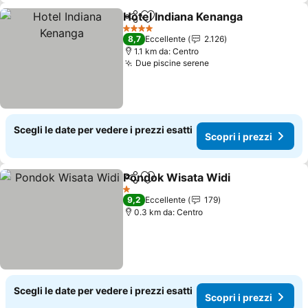
Hotel Indiana Kenanga
Condividi
Aggiungi ai preferiti
4 Stelle
8,7
Eccellente
2.126
1.1 km da: Centro
Due piscine serene
Scegli le date per vedere i prezzi esatti
Scopri i prezzi
Pondok Wisata Widi
Condividi
Aggiungi ai preferiti
1 Stelle
9,2
Eccellente
179
0.3 km da: Centro
Scegli le date per vedere i prezzi esatti
Scopri i prezzi