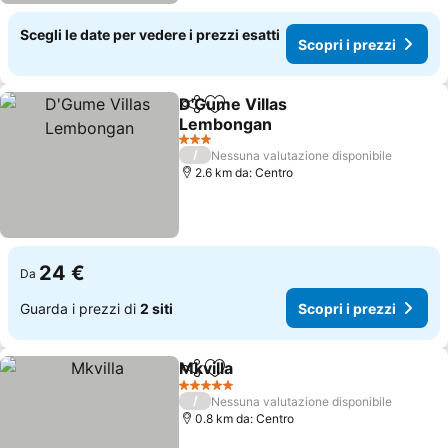
Scegli le date per vedere i prezzi esatti
Scopri i prezzi
D'Gume Villas
Condividi
Aggiungi ai preferiti
Lembongan
3 Stelle
/
Nessuna valutazione disponibile
2.6 km da: Centro
24 €
Da
Guarda i prezzi di
2 siti
Scopri i prezzi
Mkvilla
Condividi
Aggiungi ai preferiti
5 Stelle
/
Nessuna valutazione disponibile
0.8 km da: Centro