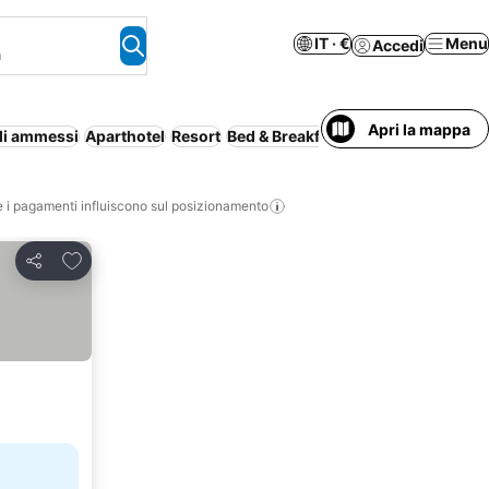
IT · €
Menu
Accedi
a
Apri la mappa
li ammessi
Aparthotel
Resort
Bed & Breakfast
Intera casa/appar
i pagamenti influiscono sul posizionamento
Aggiungi ai preferiti
Condividi