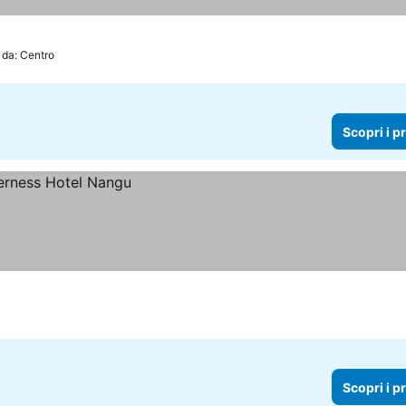
 da: Centro
Scopri i p
Scopri i p