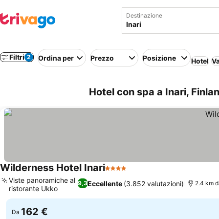
Destinazione
Filtri
2
Ordina per
Prezzo
Posizione
Hotel
Va
Hotel con spa a Inari, Finla
Wilderness Hotel Inari
4 Stelle
Scopri i prezzi
Viste panoramiche al
Eccellente
(3.852 valutazioni)
9,3
2.4 km d
ristorante Ukko
Scopri i prezzi
162 €
Da