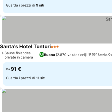
Guarda i prezzi di
9 siti
Santa's Hotel Tunturi
3 Stelle
Scopri i prezzi
Saune finlandesi
Buona
(2.870 valutazioni)
7,8
56.1 km da: Ce
private in camera
Scopri i prezzi
91 €
Da
Guarda i prezzi di
11 siti