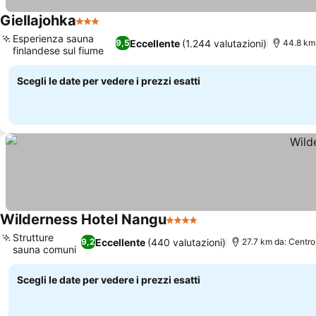
Giellajohka
3 Stelle
Scopri i prezzi
Esperienza sauna
Eccellente
(1.244 valutazioni)
9,5
44.8 km
finlandese sul fiume
Scopri i prezzi
Scegli le date per vedere i prezzi esatti
Wilderness Hotel Nangu
4 Stelle
Scopri i prezzi
Strutture
Eccellente
(440 valutazioni)
9,2
27.7 km da: Centro
sauna comuni
Scopri i prezzi
Scegli le date per vedere i prezzi esatti