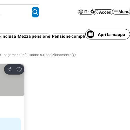
IT · €
Menu
Accedi
a
Apri la mappa
 inclusa
Mezza pensione
Pensione completa
Piscina
Resort
Apa
i pagamenti influiscono sul posizionamento
Aggiungi ai preferiti
Condividi