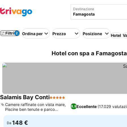
Destinazione
Filtri
2
Ordina per
Prezzo
Posizione
Hotel
Va
Hotel con spa a Famagosta
Salamis Bay Conti
5 Stelle
Camere raffinate con vista mare,
Eccellente
(17.029 valutazi
8,9
Piscine ben tenute e parco
acquatico
148 €
Da