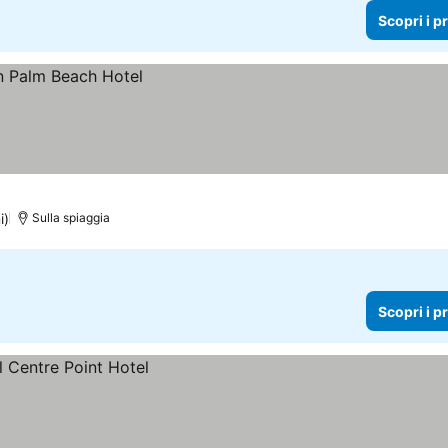
Scopri i p
i)
Sulla spiaggia
Scopri i p