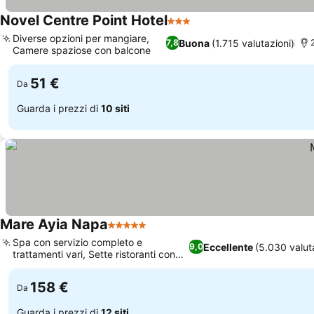
Novel Centre Point Hotel
3 Stelle
Diverse opzioni per mangiare,
Buona
(1.715 valutazioni)
7,8
Camere spaziose con balcone
51 €
Da
Guarda i prezzi di
10 siti
Mare Ayia Napa
5 Stelle
Spa con servizio completo e
Eccellente
(5.030 valut
9,0
trattamenti vari, Sette ristoranti con
cucine diverse
158 €
Da
Guarda i prezzi di
12 siti