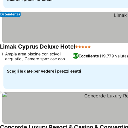
Di tendenza
Limak Cyprus Deluxe Hotel
5 Stelle
Ampia area piscine con scivoli
Eccellente
(19.779 valutaz
9,6
acquatici, Camere spaziose con
vista mare
Scegli le date per vedere i prezzi esatti
Concorde Luxury Resort & Casino & Conventi