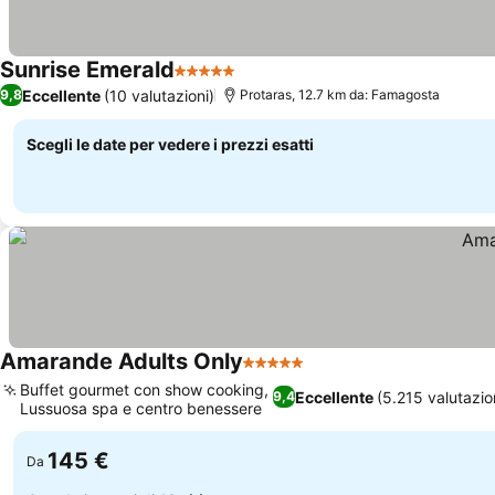
Sunrise Emerald
5 Stelle
Eccellente
(10 valutazioni)
9,8
Protaras, 12.7 km da: Famagosta
Scegli le date per vedere i prezzi esatti
Amarande Adults Only
5 Stelle
Buffet gourmet con show cooking,
Eccellente
(5.215 valutazio
9,4
Lussuosa spa e centro benessere
145 €
Da