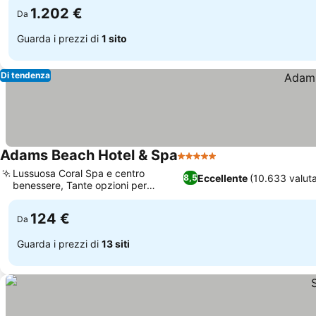
1.202 €
Da
Guarda i prezzi di
1 sito
Di tendenza
Adams Beach Hotel & Spa
5 Stelle
Lussuosa Coral Spa e centro
Eccellente
(10.633 valuta
8,5
benessere, Tante opzioni per
mangiare in hotel
124 €
Da
Guarda i prezzi di
13 siti