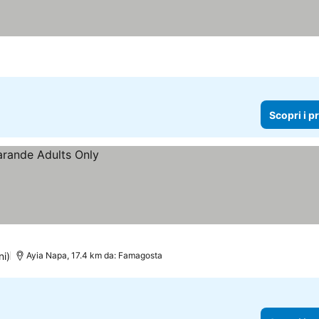
Scopri i p
ni)
Ayia Napa, 17.4 km da: Famagosta