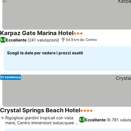
Karpaz Gate Marina Hotel
3 Stelle
Eccellente
(241 valutazioni)
9,6
54.9 km da: Centro
Scegli le date per vedere i prezzi esatti
Di tendenza
Crystal Springs Beach Hotel
4 Stelle
Rigogliosi giardini tropicali con vista
Eccellente
(6.781 valuta
9,5
mare, Centro immersioni subacquee in
loco