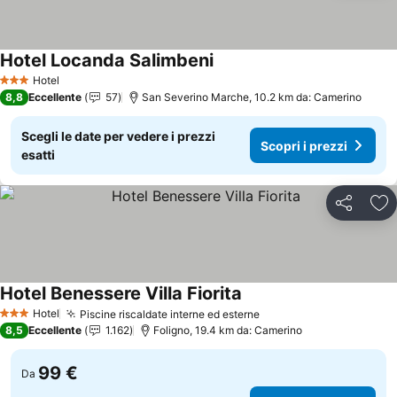
Hotel Locanda Salimbeni
Hotel
3 Stelle
8,8
Eccellente
57
San Severino Marche, 10.2 km da: Camerino
Scegli le date per vedere i prezzi
Scopri i prezzi
esatti
Condividi
Agg
Hotel Benessere Villa Fiorita
Hotel
Piscine riscaldate interne ed esterne
3 Stelle
8,5
Eccellente
1.162
Foligno, 19.4 km da: Camerino
99 €
Da