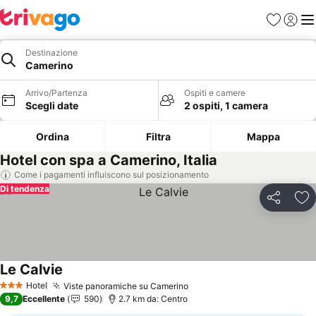
Preferiti
Accedi
Me
Destinazione
Camerino
Arrivo/Partenza
Ospiti e camere
Scegli date
2 ospiti, 1 camera
Ordina
Filtra
Mappa
Hotel con spa a Camerino, Italia
Come i pagamenti influiscono sul posizionamento
Di tendenza
Condividi
Agg
Le Calvie
Hotel
Viste panoramiche su Camerino
3 Stelle
9,7
Eccellente
590
2.7 km da: Centro