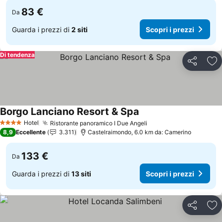
83 €
Da
Guarda i prezzi di
2 siti
Scopri i prezzi
Di tendenza
Condividi
Agg
Borgo Lanciano Resort & Spa
Hotel
Ristorante panoramico I Due Angeli
4 Stelle
8,9
Eccellente
3.311
Castelraimondo, 6.0 km da: Camerino
133 €
Da
Guarda i prezzi di
13 siti
Scopri i prezzi
Condividi
Agg