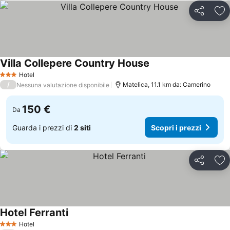
Condividi
Agg
Villa Collepere Country House
Hotel
3 Stelle
/
Matelica, 11.1 km da: Camerino
Nessuna valutazione disponibile
150 €
Da
Guarda i prezzi di
2 siti
Scopri i prezzi
Condividi
Agg
Hotel Ferranti
Hotel
3 Stelle