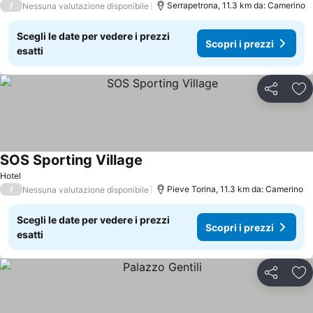
/
Serrapetrona, 11.3 km da: Camerino
Nessuna valutazione disponibile
Scegli le date per vedere i prezzi
Scopri i prezzi
esatti
Condividi
Agg
SOS Sporting Village
Hotel
/
Pieve Torina, 11.3 km da: Camerino
Nessuna valutazione disponibile
Scegli le date per vedere i prezzi
Scopri i prezzi
esatti
Condividi
Agg