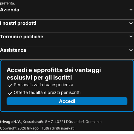
Tolentino, hotel con spa
Camporotondo di Fiastrone, hotel con spa
preferita.
Azienda
Amandola, hotel con spa
Matelica, hotel con spa
Roccafluvione, hotel con spa
Macerata, hotel con spa
I nostri prodotti
Sassoferrato, hotel con spa
Montecassiano, hotel con spa
Termini e politiche
Nocera Umbra, hotel con spa
Cingoli, hotel con spa
Preci, hotel con spa
Sigillo, hotel con spa
Assistenza
Arcevia, hotel con spa
San Marcello, hotel con spa
Treia, hotel con spa
Appignano, hotel con spa
Accedi e approfitta dei vantaggi
esclusivi per gli iscritti
Personalizza la tua esperienza
Offerte fedeltà e prezzi per iscritti
Accedi
trivago N.V.
, Kesselstraße 5 – 7, 40221 Düsseldorf, Germania
Copyright 2026 trivago | Tutti i diritti riservati.