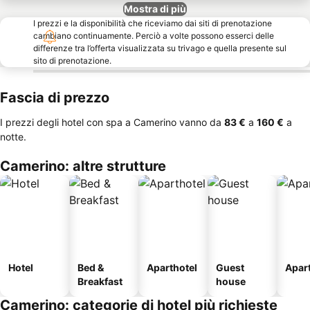
Mostra di più
I prezzi e la disponibilità che riceviamo dai siti di prenotazione
cambiano continuamente. Perciò a volte possono esserci delle
differenze tra l’offerta visualizzata su trivago e quella presente sul
sito di prenotazione.
Fascia di prezzo
I prezzi degli hotel con spa a Camerino vanno da
‎83 €
a
‎160 €
a
notte.
Camerino: altre strutture
Hotel
Bed &
Aparthotel
Guest
Apar
Breakfast
house
Camerino: categorie di hotel più richieste