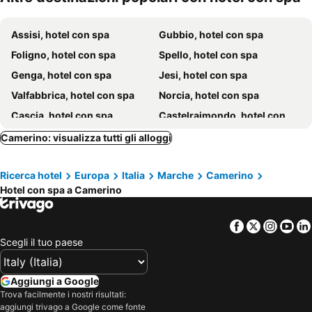
Assisi, hotel con spa
Gubbio, hotel con spa
Foligno, hotel con spa
Spello, hotel con spa
Genga, hotel con spa
Jesi, hotel con spa
Valfabbrica, hotel con spa
Norcia, hotel con spa
Cascia, hotel con spa
Castelraimondo, hotel con spa
Bevagna, hotel con spa
Montegranaro, hotel con spa
Camerino: visualizza tutti gli alloggi
Gualdo Cattaneo, hotel con spa
Campello sul Clitunno, hotel con spa
Ricerca hotel
Europa
Italia
Marche
Camerino
Bettona, hotel con spa
Acquasanta Terme, hotel con spa
Hotel con spa a Camerino
Montefalco, hotel con spa
Fabriano, hotel con spa
Cannara, hotel con spa
Trevi, hotel con spa
Facebook
Twitter
Insta
Yo
Bastia Umbra, hotel con spa
Corridonia, hotel con spa
Scegli il tuo paese
Gualdo Tadino, hotel con spa
Montemonaco, hotel con spa
Montegiorgio, hotel con spa
Sarnano, hotel con spa
Aggiungi a Google
Trova facilmente i nostri risultati:
Montelupone, hotel con spa
Castel Ritaldi, hotel con spa
aggiungi trivago a Google come fonte