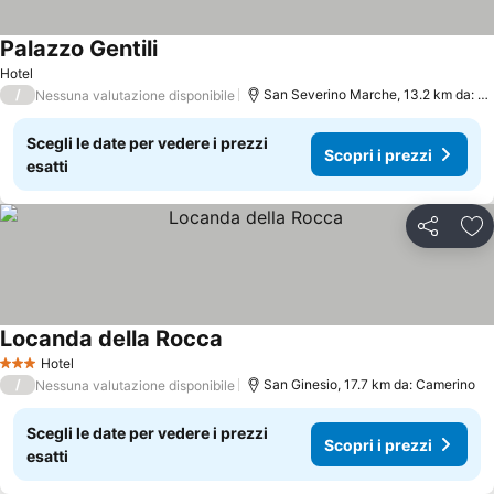
Palazzo Gentili
Hotel
/
San Severino Marche, 13.2 km da: Camerino
Nessuna valutazione disponibile
Scegli le date per vedere i prezzi
Scopri i prezzi
esatti
Condividi
Agg
Locanda della Rocca
Hotel
3 Stelle
/
San Ginesio, 17.7 km da: Camerino
Nessuna valutazione disponibile
Scegli le date per vedere i prezzi
Scopri i prezzi
esatti