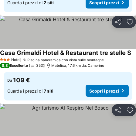
Guarda i prezzi di
2 siti
Scopri i prezzi
Condividi
Agg
Casa Grimaldi Hotel & Restaurant tre stelle S
Hotel
Piscina panoramica con vista sulle montagne
3 Stelle
8,8
Eccellente
353
Matelica, 17.6 km da: Camerino
109 €
Da
Guarda i prezzi di
7 siti
Scopri i prezzi
Condividi
Agg