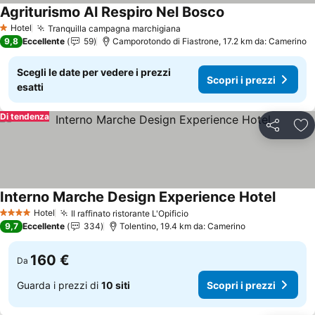
Agriturismo Al Respiro Nel Bosco
Hotel
Tranquilla campagna marchigiana
1 Stelle
9,8
Eccellente
59
Camporotondo di Fiastrone, 17.2 km da: Camerino
Scegli le date per vedere i prezzi
Scopri i prezzi
esatti
Di tendenza
Condividi
Agg
Interno Marche Design Experience Hotel
Hotel
Il raffinato ristorante L'Opificio
4 Stelle
9,7
Eccellente
334
Tolentino, 19.4 km da: Camerino
160 €
Da
Guarda i prezzi di
10 siti
Scopri i prezzi